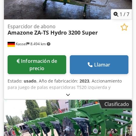
1
/
7
Esparcidor de abono
Amazone
ZA-TS Hydro 3200 Super
Kassel
8.494 km
Información de
Llamar
precio
Estado:
usado
, Año de fabricación:
2023
, Accionamiento
para juego de palas esparcidoras TS20 izquierda y
derecha, accionamiento hidráulico izquierda y derecha
con Auto TS y FlowControl, disco principal izquierda y
Clasificado
derecha con AutoTS, barra de protección tubular,
dispositivo de rodillo y estacionamiento abatible,
iluminación de trabajo, sensor de inclinación para sistema
de pesaje, 16 unidades EasyCheck. Crsdjt A Tzwjpfx Alxef