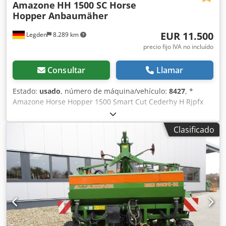
Amazone
HH 1500 SC Horse
Hopper Anbaumäher
EUR 11.500
Legden
8.289 km
precio fijo IVA no incluído
Consultar
Llamar
Estado:
usado
, número de máquina/vehículo:
8427
, *
Amazone Horse Hopper 1500 Smart Cut Cederhy H Rjpfx
Alxsrf * Ancho de trabajo 1,50 m * Capacidad de tolva de
recogida 1.500 l * Enganche de 3 puntos para tractor *
Clasificado
Cuchillas de ala H60 * Rodillos de apoyo * Dispositivo de
triturado (mulching) * Toma de fuerza con rueda libre *
Tolva de recogida con vaciado hidráulico del suelo *
Velocidad de rotación 2.650 rpm * Indicador de nivel de
llenado -----Número interno de vehículo: 8427 ¡Soporte por
WhatsApp disponible! Si tiene preguntas sobre la máquina
o necesita más información, no dude en escribirnos
cómodamente por WhatsApp. Whatsapp Whatsapp ----
Sujeto a errores y venta previa.