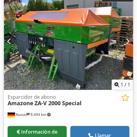
trabajo del campo de púas con lanza hidráulica HD
CUCHILLA 80 mm / (14/K1) Csdpfx Aljtz Tplexorf
1
/
1
Esparcidor de abono
Amazone
ZA-V 2000 Special
Kassel
8.494 km
Información de
Llamar