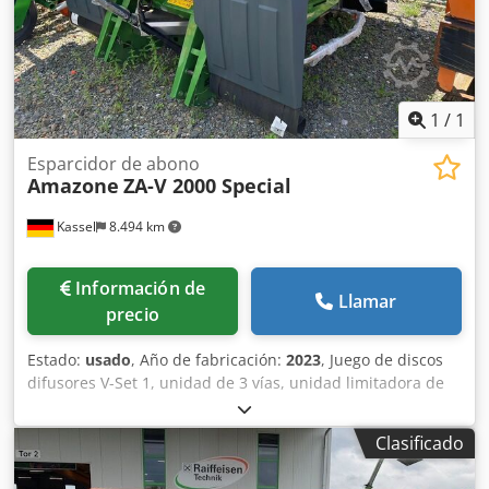
1
/
1
Esparcidor de abono
Amazone
ZA-V 2000 Special
Kassel
8.494 km
Información de
Llamar
precio
Estado:
usado
, Año de fabricación:
2023
, Juego de discos
difusores V-Set 1, unidad de 3 vías, unidad limitadora de
esparcido Limiter V / barra de protección tubular S,
dispositivo de rodillos enchufable, mecanismo de
Clasificado
esparcido ZA-V, sobreestructura de tolva S / 2000 eje de
transmisión con acoplamiento de fricción, componentes de