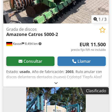
1
/
3
Grada de discos
Amazone
Catros 5000-2
EUR 11.500
Kassel
8.494 km
precio fijo IVA no incluído
Consultar
Llamar
Estado:
usado
, Año de fabricación:
2003
, Rulo anular con
discos delanteros dentados (nuevo) Crjdotqd Tlepfx Alxsf
Clasificado