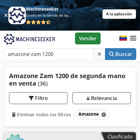
Machineseeker
A la aplicación
Gratis en la tienda de aplicaciones
Vender
Buscar
Amazone Zam 1200 de segunda mano
en venta
(36)
Filtro
Relevancia
Amazone
Eliminar todos los filtros
Clasificado