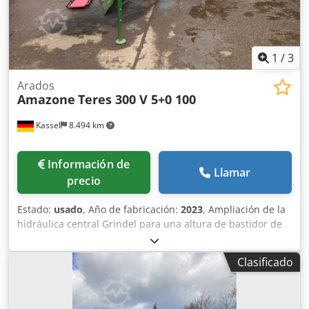
1
/
3
Arados
Amazone
Teres 300 V 5+0 100
Kassel
8.494 km
Información de
Llamar
precio
Estado:
usado
, Año de fabricación:
2023
, Ampliación de la
hidráulica central Grindel para una altura de bastidor de
80, 1 cuerpo de arado STW / 35, 1 par de rejas de 430, 1
par de puntas de reja HD, 1 par de chapas insertables
Clasificado
para STW / 35, 1 par de soportes para disco cuchilla para
disco cuchilla Variopf D 500 dentado y / con suspensión, 1
Cjdpfx Asr Ucigjlxsrf