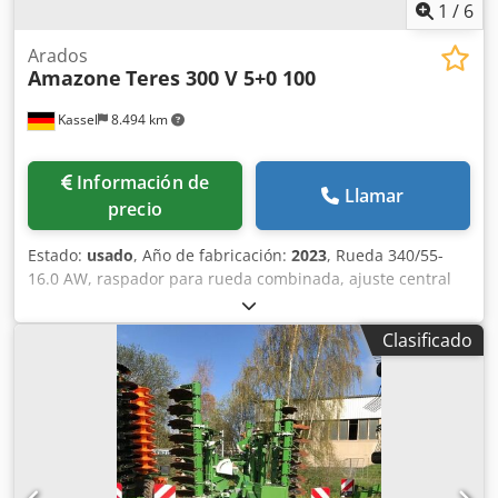
1
/
6
Arados
Amazone
Teres 300 V 5+0 100
Kassel
8.494 km
Información de
Llamar
precio
Estado:
usado
, Año de fabricación:
2023
, Rueda 340/55-
16.0 AW, raspador para rueda combinada, ajuste central
de presión de liberación / cuerpo de arado STU 40, reja
430, punta de reja HD, disco de corte Ø 500 dentado, 1
Clasificado
unidad / dentado, preparación para iluminación / Cjdpfjt
Eay Esx Alxjrf