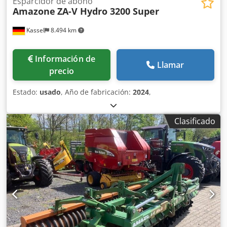
Esparcidor de abono
Amazone
ZA-V Hydro 3200 Super
Kassel
8.494 km
Información de
Llamar
precio
Estado:
usado
, Año de fabricación:
2024
,
Clasificado