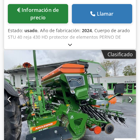
Información de
Llamar
precio
Estado:
usado
, Año de fabricación:
2024
, Cuerpo de arado
STU 40 reja 430 HD protector de elementos PERNO DE
SEGURIDAD / Codpfx Asuhnlmolxsrf
Clasificado