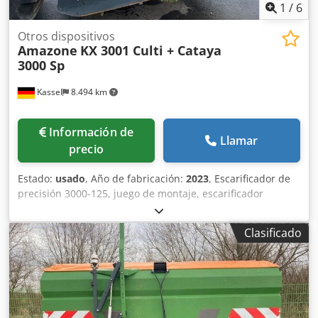
1
/
6
Otros dispositivos
Amazone
KX 3001 Culti + Cataya
3000 Sp
Kassel
8.494 km
Información de
Llamar
precio
Estado:
usado
, Año de fabricación:
2023
, Escarificador de
precisión 3000-125, juego de montaje, escarificador
ajustable. Marcador de surcos adicional / electrónico 3000
AmaDrill 2 para Cataya. Sensor de radar / internacional.
Clasificado
Sensor analógico de posición de trabajo. Conmutación
electrónica de rodadas / válvula de control y rodado
hidráulico. Cedpfxstgpggs Alxorf