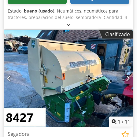
Estado:
bueno (usado)
, Neumáticos, neumáticos para
tractores, preparación del suelo, sembradora -Cantidad: 3
neumáticos de una sembradora Amazone Crodpfxsb A E
Ufj Alxsf -Tamaño del neumático -Buje: Ø 40 mm -
Clasificado
Dimensión: Ø 750 -Precio total: por los 3 neumáticos -Peso:
51 kg/unidad
1
/
11
Segadora