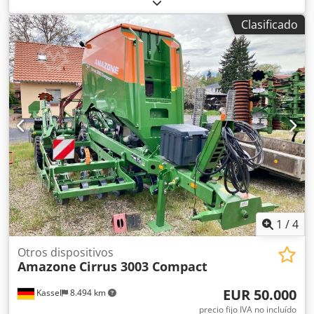
en ambos lados / Barrera de protección de tubos en L
Sensor de inclinación para sistema de pesaje FlowCheck
Clasificado
Alfombrillas EasyCheck, 16 unidades / pieza Guardabarros
en L y escaleras Iluminación LED Lona enrollable de
cobertura L / Juego de palas esparcidoras TS Credpfx
Alerxr Uysxjf
1
/
4
Otros dispositivos
Amazone
Cirrus 3003 Compact
EUR 50.000
Kassel
8.494 km
precio fijo IVA no incluído