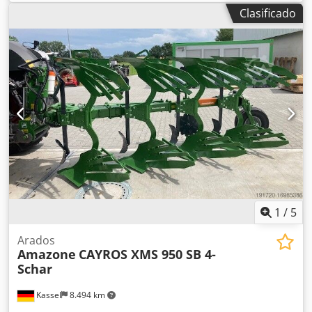
Clasificado
1
/
5
Arados
Amazone
CAYROS XMS 950 SB 4-
Schar
Kassel
8.494 km