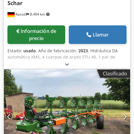
Schar
Kassel
8.494 km
Información de
Llamar
precio
Estado:
usado
, Año de fabricación:
2023
, Hidráulica DA
automática XMS, 4 cuerpos de arado STU 40, 1 par de
cuchillas 4x 430 HD, 1 par de protectores de desgaste, 1
par de 4 rejas delanteras M0 RH65-85, cuchilla de disco
Clasificado
DM 500 para desbloqueo hidráulico de piedras reforzado,
rueda de soporte oscilante DM680. Crodpfx Alotvf Rwexof