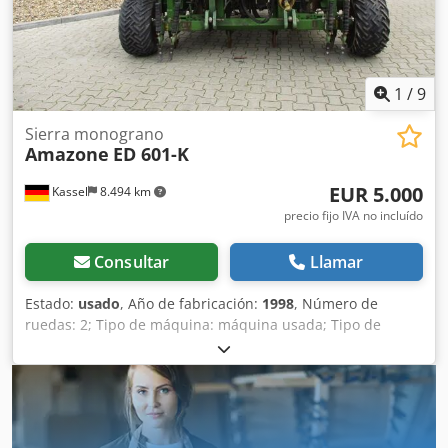
1
/
9
Sierra monograno
Amazone
ED 601-K
EUR 5.000
Kassel
8.494 km
precio fijo IVA no incluído
Consultar
Llamar
Estado:
usado
, Año de fabricación:
1998
, Número de
ruedas: 2; Tipo de máquina: máquina usada; Tipo de
bastidor: montaje; Sistema de fertilización / sinfín de
fertilizante / Crodpfer Ncfqex Alxsf