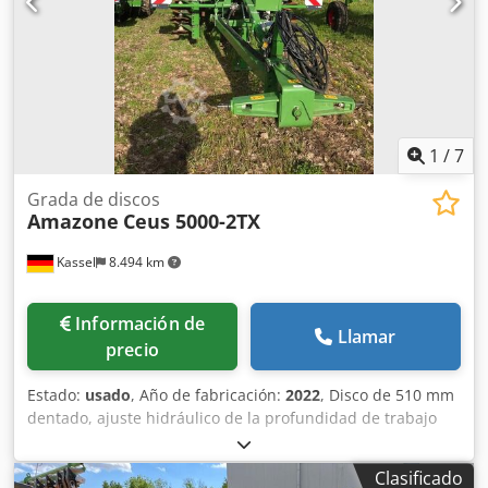
1
/
7
Grada de discos
Amazone
Ceus 5000-2TX
Kassel
8.494 km
Información de
Llamar
precio
Estado:
usado
, Año de fabricación:
2022
, Disco de 510 mm
dentado, ajuste hidráulico de la profundidad de trabajo
del grupo de discos / ajuste hidráulico de la profundidad
de trabajo de la unidad de nivelación, púas C-Mix-Ultra
Clasificado
para Ceus 50 / ajuste hidráulico de la profundidad de