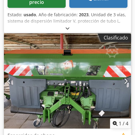
precio
Estado:
usado
, Año de fabricación:
2023
, Unidad de 3 vías,
sistema de dispersión limitador V, protección de tubo L,
indicador mecánico/posición del mecanismo de dispersión
ZA-V, superestructura de tolva S 2000, componentes de
Clasificado
montaje para unidades básicas ZA, toma de fuerza con
acoplamiento de fricción, guardabarros L y escaleras,
iluminación LED trasera. Codpfx Aet Dwibslxsrf
1
/
4