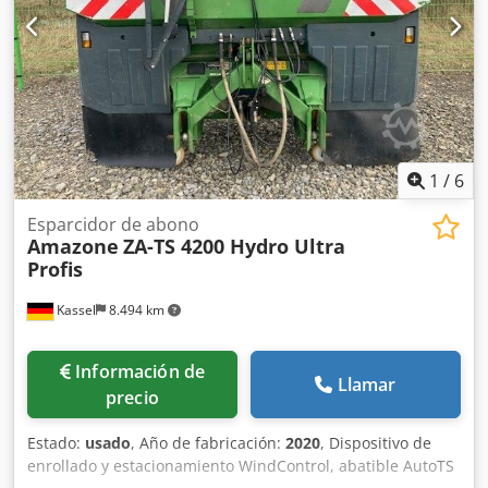
1
/
6
Esparcidor de abono
Amazone
ZA-TS 4200 Hydro Ultra
Profis
Kassel
8.494 km
Información de
Llamar
precio
Estado:
usado
, Año de fabricación:
2020
, Dispositivo de
enrollado y estacionamiento WindControl, abatible AutoTS