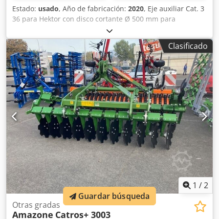
Estado:
usado
, Año de fabricación:
2020
, Eje auxiliar Cat. 3
36 para Hektor con disco cortante Ø 500 mm para
liberación hidráulica de piedras / delantero con pre-arado
pesado G1 ajustable, iluminación trasera LED, señalización
Clasificado
frontal / sistema antirrobo, homologación de tipo UE 40
km/h - arado reversible de arrastre completo - RH 82 /
ampliable Credpfxsthk U To Alxef
1
/
2
Guardar búsqueda
Otras gradas
Amazone
Catros+ 3003