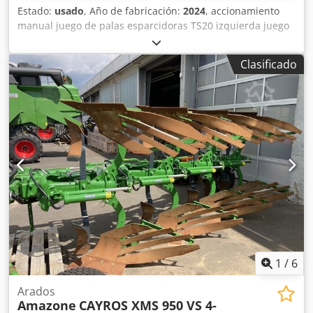
Estado:
usado
, Año de fabricación:
2024
, accionamiento
manual juego de palas esparcidoras TS20 izquierda juego
de palas esparcidoras TS20 / derecha accionamiento
hidráulico izquierdo con AutoTS y FlowControl ProfiSPro
Clasificado
accionamiento hidráulico derecho con AutoTS y
FlowControl ProfiSPro disco principal izquierdo con AutoTS
/ disco principal derecho Crjdpfjtrdzwjx Alxjf
1
/
6
Arados
Amazone
CAYROS XMS 950 VS 4-