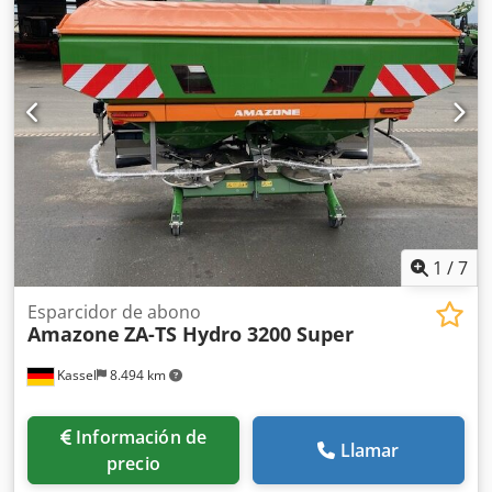
instalación para dispositivos base ZA, recogedor de
suciedad S / iluminación LED Crodet Dwh Ropfx Alxof
1
/
7
Esparcidor de abono
Amazone
ZA-TS Hydro 3200 Super
Kassel
8.494 km
Información de
Llamar
precio