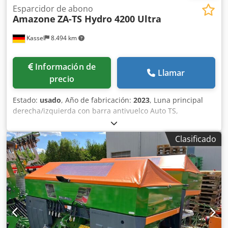
Esparcidor de abono
Amazone
ZA-TS Hydro 4200 Ultra
Kassel
8.494 km
Información de
Llamar
precio
Estado:
usado
, Año de fabricación:
2023
, Luna principal
derecha/izquierda con barra antivuelco Auto TS,
dispositivo parcial / abatible, montado de fábrica. Sensor
de inclinación para sistema de pesaje electrónico / ajuste
Clasificado
del sistema de guía. Componentes de instalación para
sistema de pesaje profesional para dispositivos base ZA
LED / iluminación trasera manual. Cedpjt A Udgsfx Alxorf