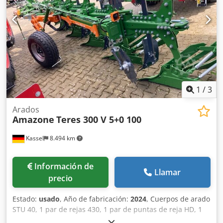
1
/
3
Arados
Amazone
Teres 300 V 5+0 100
Kassel
8.494 km
Información de
Llamar
precio
Estado:
usado
, Año de fabricación:
2024
, Cuerpos de arado
STU 40, 1 par de rejas 430, 1 par de puntas de reja HD, 1
par / vástago de abridor previo para altura de bastidor 80