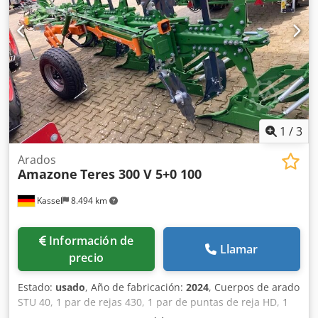
1
/
3
Arados
Amazone
Teres 300 V 5+0 100
Kassel
8.494 km
Información de
Llamar
precio
Estado:
usado
, Año de fabricación:
2024
, Cuerpos de arado
STU 40, 1 par de rejas 430, 1 par de puntas de reja HD, 1
par / vástago de abridor previo para altura de bastidor 80