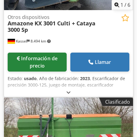
1
/
6
Otros dispositivos
Amazone
KX 3001 Culti + Cataya
3000 Sp
Kassel
8.494 km
Información de
Llamar
precio
Estado:
usado
, Año de fabricación:
2023
, Escarificador de
precisión 3000-125, juego de montaje, escarificador
ajustable. Marcador de surcos adicional / electrónico 3000
AmaDrill 2 para Cataya. Sensor de radar / internacional.
Clasificado
Sensor analógico de posición de trabajo. Conmutación
electrónica de rodadas / válvula de control y rodado
hidráulico. Djdpstgpggsfx Acmewa