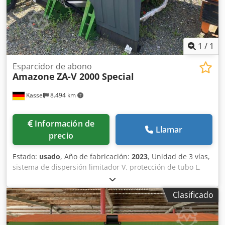
1
/
1
Esparcidor de abono
Amazone
ZA-V 2000 Special
Kassel
8.494 km
Información de
Llamar
precio
Estado:
usado
, Año de fabricación:
2023
, Unidad de 3 vías,
sistema de dispersión limitador V, protección de tubo L,
indicador mecánico/posición del mecanismo de dispersión
ZA-V, superestructura de tolva S 2000, componentes de
Clasificado
montaje para unidades básicas ZA, toma de fuerza con
acoplamiento de fricción, guardabarros L y escaleras,
iluminación LED trasera. Dwedpfx Acet Dwibjmoa