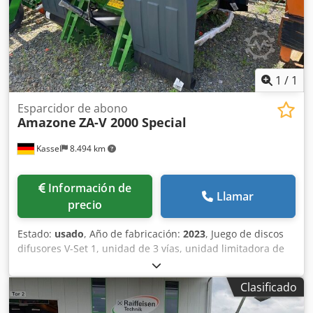
1
/
1
Esparcidor de abono
Amazone
ZA-V 2000 Special
Kassel
8.494 km
Información de
Llamar
precio
Estado:
usado
, Año de fabricación:
2023
, Juego de discos
difusores V-Set 1, unidad de 3 vías, unidad limitadora de
esparcido Limiter V / barra de protección tubular S,
dispositivo de rodillos enchufable, mecanismo de
Clasificado
esparcido ZA-V, sobreestructura de tolva S / 2000 eje de
transmisión con acoplamiento de fricción, componentes de