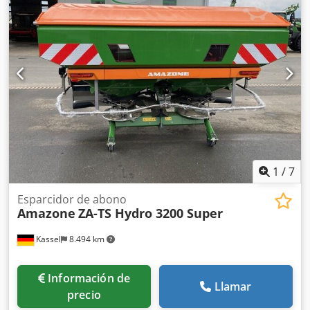
instalación para dispositivos base ZA, recogedor de
suciedad S / iluminación LED Djdst Dwh Repfx Acmjwa
1
/
7
Esparcidor de abono
Amazone
ZA-TS Hydro 3200 Super
Kassel
8.494 km
Información de
Llamar
precio