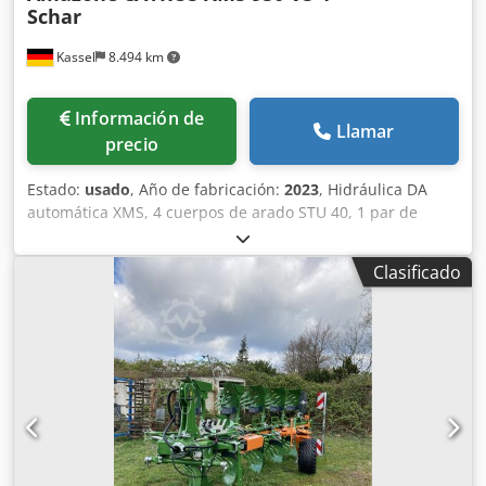
Schar
Kassel
8.494 km
Información de
Llamar
precio
Estado:
usado
, Año de fabricación:
2023
, Hidráulica DA
automática XMS, 4 cuerpos de arado STU 40, 1 par de
cuchillas 4x 430 HD, 1 par de protectores de desgaste, 1
par de 4 rejas delanteras M0 RH65-85, cuchilla de disco
Clasificado
DM 500 para desbloqueo hidráulico de piedras reforzado,
rueda de soporte oscilante DM680. Dwodpfx Acstvf Rwsmja