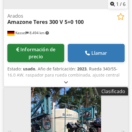
1
/
6
Arados
Amazone
Teres 300 V 5+0 100
Kassel
8.494 km
Información de
Llamar
precio
Estado:
usado
, Año de fabricación:
2023
, Rueda 340/55-
16.0 AW, raspador para rueda combinada, ajuste central
de presión de liberación / cuerpo de arado STU 40, reja
430, punta de reja HD, disco de corte Ø 500 dentado, 1
Clasificado
unidad / dentado, preparación para iluminación / Dsdpfst
Eay Ejx Acmowa