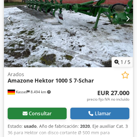
1
/
5
Arados
Amazone
Hektor 1000 S 7-Schar
EUR 27.000
Kassel
8.494 km
precio fijo IVA no incluído
Consultar
Llamar
Estado:
usado
, Año de fabricación:
2020
, Eje auxiliar Cat. 3
36 para Hektor con disco cortante Ø 500 mm para