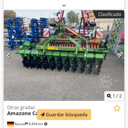
80, 1 cuerpo de arado STW / 35, 1 par de rejas de 430, 1
par de puntas de reja HD, 1 par de chapas insertables
Clasificado
para STW / 35, 1 par de soportes para disco cuchilla para
disco cuchilla Variopf D 500 dentado y / con suspensión, 1
Dwjdpor Ucigjfx Acmsa
1
/
2
Otras gradas
Amazone
Catros+ 3003
Guardar búsqueda
Kassel
8.494 km