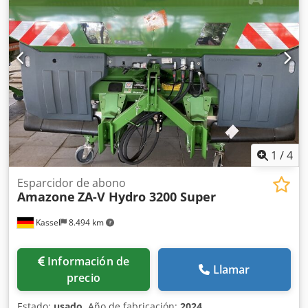
1
/
4
Esparcidor de abono
Amazone
ZA-V Hydro 3200 Super
Kassel
8.494 km
Información de
Llamar
precio
Estado:
usado
, Año de fabricación:
2024
,