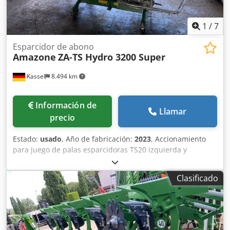
1
/
7
Esparcidor de abono
Amazone
ZA-TS Hydro 3200 Super
Kassel
8.494 km
Información de
Llamar
precio
Estado:
usado
, Año de fabricación:
2023
, Accionamiento
para juego de palas esparcidoras TS20 izquierda y
derecha, accionamiento hidráulico izquierda y derecha
con Auto TS y FlowControl, disco principal izquierda y
Clasificado
derecha con AutoTS, barra de protección tubular,
dispositivo de rodillo y estacionamiento abatible,
iluminación de trabajo, sensor de inclinación para sistema
de pesaje, 16 unidades EasyCheck. Dwjdpfst A Tzwox
Acmea