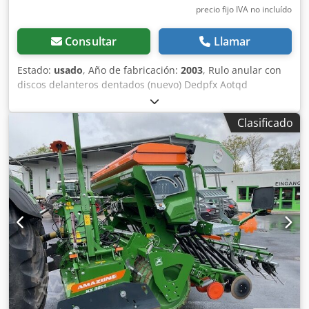
precio fijo IVA no incluído
Consultar
Llamar
Estado:
usado
, Año de fabricación:
2003
, Rulo anular con
discos delanteros dentados (nuevo) Dedpfx Aotqd
Tlocmewa
Clasificado