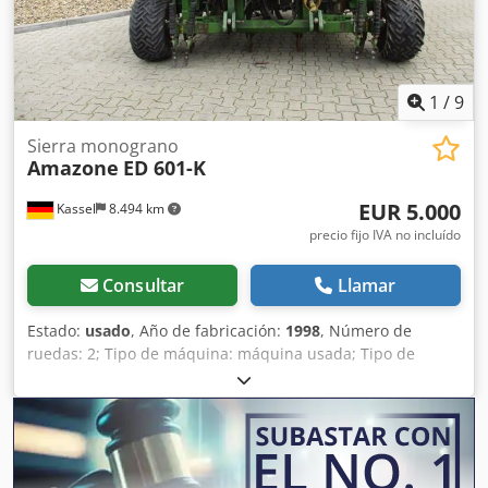
1
/
9
Sierra monograno
Amazone
ED 601-K
EUR 5.000
Kassel
8.494 km
precio fijo IVA no incluído
Consultar
Llamar
Estado:
usado
, Año de fabricación:
1998
, Número de
ruedas: 2; Tipo de máquina: máquina usada; Tipo de
bastidor: montaje; Sistema de fertilización / sinfín de
fertilizante / Dwodpfx Ajr Ncfqscmoa