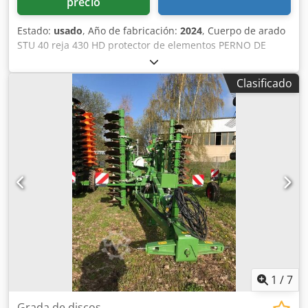
precio
Estado:
usado
, Año de fabricación:
2024
, Cuerpo de arado
STU 40 reja 430 HD protector de elementos PERNO DE
SEGURIDAD / Dwjdpfx Aeuhnlmecmea
Clasificado
1
/
7
Grada de discos