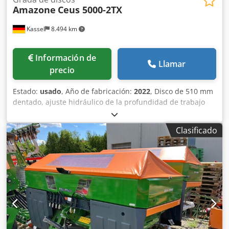
Amazone
Ceus 5000-2TX
Kassel
8.494 km
Información de
Llamar
precio
Estado:
usado
, Año de fabricación:
2022
, Disco de 510 mm
dentado, ajuste hidráulico de la profundidad de trabajo
del grupo de discos / ajuste hidráulico de la profundidad
de trabajo de la unidad de nivelación, púas C-Mix-Ultra
Clasificado
para Ceus 50 / ajuste hidráulico de la profundidad de
trabajo del campo de púas con lanza hidráulica HD
CUCHILLA 80 mm / (14/K1) Djdpfx Ajtz Tplecmjwa