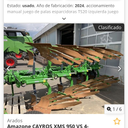
Estado:
usado
, Año de fabricación:
2024
, accionamiento
manual juego de palas esparcidoras TS20 izquierda juego
de palas esparcidoras TS20 / derecha accionamiento
hidráulico izquierdo con AutoTS y FlowControl ProfiSPro
Clasificado
accionamiento hidráulico derecho con AutoTS y
FlowControl ProfiSPro disco principal izquierdo con AutoTS
/ disco principal derecho Dedpfx Ajtrdzwocmowa
1
/
6
Arados
Amazone
CAYROS XMS 950 VS 4-