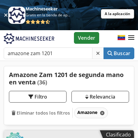
Machineseeker
A la aplicación
Gratis en la tienda de aplicaciones
Vender
Buscar
Amazone Zam 1201 de segunda mano
en venta
(36)
Filtro
Relevancia
Amazone
Eliminar todos los filtros
Clasificado