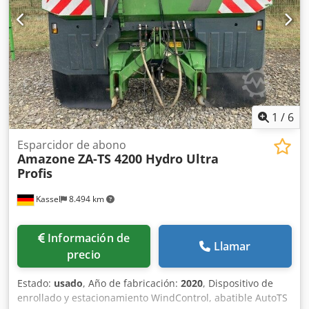
1
/
6
Esparcidor de abono
Amazone
ZA-TS 4200 Hydro Ultra
Profis
Kassel
8.494 km
Información de
Llamar
precio
Estado:
usado
, Año de fabricación:
2020
, Dispositivo de
enrollado y estacionamiento WindControl, abatible AutoTS