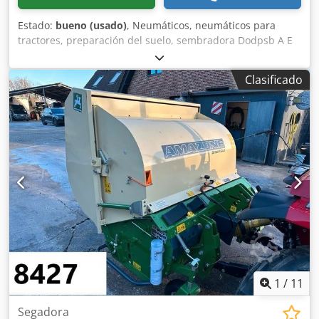
Estado:
bueno (usado)
, Neumáticos, neumáticos para
tractores, preparación del suelo, sembradora Dodpsb A E
Ufjfx Acmswa -Cantidad: 3 neumáticos de una sembradora
Amazone -Tamaño del neumático -Buje: Ø 40 mm -
Clasificado
Dimensión: Ø 750 -Precio total: por los 3 neumáticos -Peso:
51 kg/unidad
1
/
11
Segadora