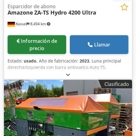
Esparcidor de abono
Amazone
ZA-TS Hydro 4200 Ultra
Kassel
8.494 km
Información de
Llamar
precio
Estado:
usado
, Año de fabricación:
2023
, Luna principal
derecha/izquierda con barra antivuelco Auto TS,
dispositivo parcial / abatible, montado de fábrica. Sensor
de inclinación para sistema de pesaje electrónico / ajuste
Clasificado
del sistema de guía. Componentes de instalación para
sistema de pesaje profesional para dispositivos base ZA
LED / iluminación trasera manual. Djdet A Udgspfx
Acmewa