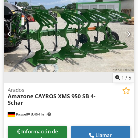
1
/
5
Arados
Amazone
CAYROS XMS 950 SB 4-
Schar
Kassel
8.494 km
Información de
Llamar