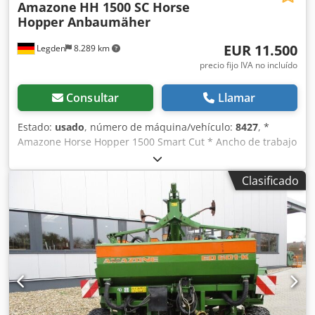
Amazone
HH 1500 SC Horse
Hopper Anbaumäher
EUR 11.500
Legden
8.289 km
precio fijo IVA no incluído
Consultar
Llamar
Estado:
usado
, número de máquina/vehículo:
8427
, *
Amazone Horse Hopper 1500 Smart Cut * Ancho de trabajo
1,50 m * Capacidad de tolva de recogida 1.500 l *
Enganche de 3 puntos para tractor * Cuchillas de ala H60 *
Clasificado
Rodillos de apoyo * Dispositivo de triturado (mulching) *
Toma de fuerza con rueda libre * Tolva de recogida con
vaciado hidráulico del suelo * Velocidad de rotación 2.650
rpm Dwodpjrhy H Rofx Acmea * Indicador de nivel de
llenado -----Número interno de vehículo: 8427 ¡Soporte por
WhatsApp disponible! Si tiene preguntas sobre la máquina
o necesita más información, no dude en escribirnos
cómodamente por WhatsApp. Whatsapp Whatsapp ----
Sujeto a errores y venta previa.