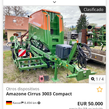
en ambos lados / Barrera de protección de tubos en L
Sensor de inclinación para sistema de pesaje FlowCheck
Clasificado
Alfombrillas EasyCheck, 16 unidades / pieza Guardabarros
en L y escaleras Iluminación LED Lona enrollable de
cobertura L / Juego de palas esparcidoras TS Dedperxr
Uyjfx Acmewa
1
/
4
Otros dispositivos
Amazone
Cirrus 3003 Compact
EUR 50.000
Kassel
8.494 km
precio fijo IVA no incluído