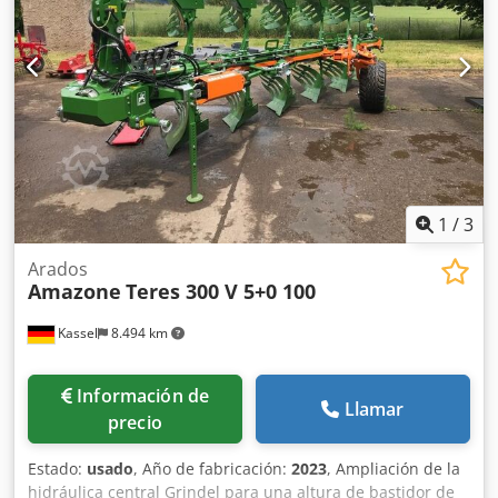
1
/
3
Arados
Amazone
Teres 300 V 5+0 100
Kassel
8.494 km
Información de
Llamar
precio
Estado:
usado
, Año de fabricación:
2023
, Ampliación de la
hidráulica central Grindel para una altura de bastidor de