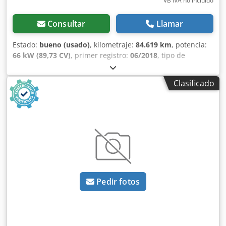
VB IVA no incluído
Consultar
Llamar
Estado:
bueno (usado)
, kilometraje:
84.619 km
, potencia:
66 kW (89,73 CV)
, primer registro:
06/2018
, tipo de
combustible:
diésel
, tamaño del neumático:
195/65R15
,
configuración de ejes:
4x2
, distancia entre ejes:
3.080 mm
,
Clasificado
combustible:
diésel
, color:
verde
, cabina del conductor:
cabina del conductor
, tipo de engranaje:
mecánico
,
número de marchas:
5
, clase de emisión:
Euro 6
, número
de asientos:
2
, longitud total:
4.750 mm
, ancho total:
1.830
mm
, altura total:
1.810 mm
, longitud del espacio de carga:
1.890 mm
, anchura del espacio de carga:
1.420 mm
, altura
del espacio de carga:
1.270 mm
, Año de fabricación:
2018
,
Equipamiento:
ABS, Bluetooth, aire acondicionado, cierre
centralizado, control de crucero, control de tracción,
Pedir fotos
enganche de remolque, espejo retrovisor eléctrico,
regulación eléctrica de las ventanillas, sistema de
navegación
, = Opciones y accesorios adicionales = -
Espejos calefactados - Lámpara halógena - Ninguno -
Manual - Radio/cassette - Tela - Separador = Notas =