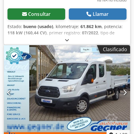
VB IVA no incluído
Consultar
Llamar
Estado:
bueno (usado)
, kilometraje:
61.862 km
, potencia:
118 kW (160,44 CV)
, primer registro:
07/2022
, tipo de
combustible:
diésel
, tamaño del neumático:
195/75R16
,
configuración de ejes:
4x2
, distancia entre ejes:
4.100 mm
,
Clasificado
combustible:
diésel
, color:
blanco
, cabina del conductor:
cabina del conductor
, tipo de engranaje:
mecánico
,
número de marchas:
6
, clase de emisión:
Euro 6
,
amortiguación:
otro
, número de asientos:
6
, longitud total:
6.950 mm
, ancho total:
2.100 mm
, altura total:
2.400 mm
,
longitud del espacio de carga:
2.880 mm
, anchura del
espacio de carga:
2.000 mm
, altura del espacio de carga:
380 mm
, Año de fabricación:
2022
, Equipamiento:
ABS,
Bluetooth, aire acondicionado, cierre centralizado,
control de crucero, control de tracción, enganche de
remolque, espejo retrovisor eléctrico, regulación eléctrica
de las ventanillas
, = Opciones y accesorios adicionales = -
Espejos calefactables - Lámpara halógena - Ninguno -
Manual - Radio/cassette = Notas = Configuración: 4x2,