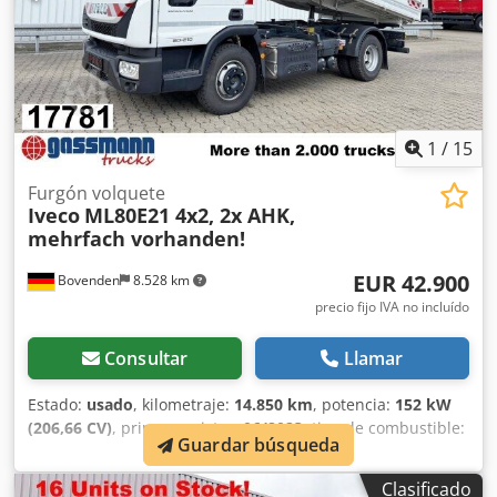
volquete de tres caras Meiller, laterales de acero abatibles.
Transmisión: 6AS 800 TO, bloqueo del diferencial, control
de velocidad, aire acondicionado, bomba de engranajes
hidráulica. LAS ESPECIFICACIONES DE LOS ACCESORIOS SE
PROPORCIONAN SIN GARANTÍA, se reservan los derechos a
modificaciones, ventas intermedias y errores.
1
/
15
Furgón volquete
Iveco
ML80E21 4x2, 2x AHK,
mehrfach vorhanden!
EUR 42.900
Bovenden
8.528 km
precio fijo IVA no incluído
Consultar
Llamar
Estado:
usado
, kilometraje:
14.850 km
, potencia:
152 kW
(206,66 CV)
, primer registro:
06/2023
, tipo de combustible:
Guardar búsqueda
diésel
, peso en vacío:
4.900 kg
, peso máximo de la carga:
2.590 kg
, peso total:
7.490 kg
, tamaño del neumático:
Clasificado