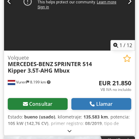
transporte para la entrega. Financiación o leasing hasta 60
meses, la respuesta en 30 minutos. Con mucho gusto le
ofrecemos una valoración de su vehículo actual, con una
garantía de 12 a 24 meses. Errores tipográficos y ventas
previas reservadas. Puede contactarnos de lunes a sábado
de 9:00 a 20:00, los domingos con cita previa.
1
/
12
Volquete
MERCEDES-BENZ
SPRINTER 514
Kipper 3.5T-AHG Mbux
EUR 21.850
Vuren
8.199 km
VB IVA no incluído
Consultar
Llamar
Estado:
bueno (usado)
, kilometraje:
135.583 km
, potencia:
105 kW (142,76 CV)
, primer registro:
08/2019
, tipo de
combustible:
diésel
, tamaño del neumático:
205/75R16
,
configuración de ejes:
4x2
, distancia entre ejes:
3.670 mm
,