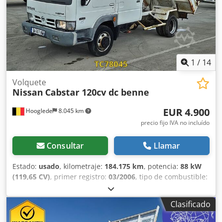
entre ejes 4750 mm, primer propietario, mantenido en
taller, buen estado general, ¡no es un vehículo de alquiler!,
motor Euro 6, bajo nivel de ruido, vehículo alemán con
documentación alemana, venta solo a empresas, todos los
datos sin garantía, errores y ventas intermedias
reservados. Dedpfx Aezr Sy Roayjkr
1
/
14
Volquete
Nissan
Cabstar 120cv dc benne
EUR 4.900
Hooglede
8.045 km
precio fijo IVA no incluído
Consultar
Llamar
Estado:
usado
, kilometraje:
184.175 km
, potencia:
88 kW
(119,65 CV)
, primer registro:
03/2006
, tipo de combustible:
diésel
, tamaño del neumático:
185/75r16c
, configuración
de ejes:
4x2
, distancia entre ejes:
2.800 mm
, combustible:
Clasificado
diésel
, color:
otro
, tipo de engranaje:
mecánico
,
amortiguación:
acero
, longitud total:
5.400 mm
, ancho