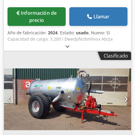
Información de
Llamar
precio
Año de fabricación:
2024
, Estado:
usado
, Nuevo: Sí
Capacidad de carga: 3.200 l Dwedpfezbmhvsx Abzja
Clasificado