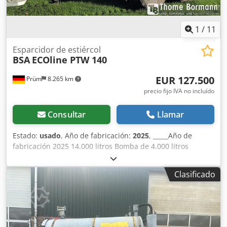
1,5 m. Protección de seguridad contra el arrastre por
ambos lados. Sección de anchura parcial
izquierda/derecha hidráulica. Bloqueo de transporte
1
/
11
hidráulico. Precio: 145.000,00 euros, neto. Ubicación del
almacén: null. Dwodpfx Aezk A Nyobzea
Esparcidor de estiércol
BSA
ECOline PTW 140
EUR 127.500
Prüm
8.265 km
precio fijo IVA no incluído
Consultar
Llamar
Estado:
usado
, Año de fabricación:
2025
, _____Año de
fabricación 2025 14.000 litros Bomba de 4.000 litros
Conexión de aspiración derecha/izquierda Brazo de
aspiración derecho Neumáticos 750/60R 30.5 Ajuste
Clasificado
hidráulico del timón Trituradora delantera Dsdpfeyr U Ifox
Abzswa Dirección forzada eléctrica Llenado automático con
función de corte Control Signo Smart Bomech con dos
trituradoras Brazo de succión de 6'' con bola de 8''
Desconexión parcial mediante corredera Distribuidor de