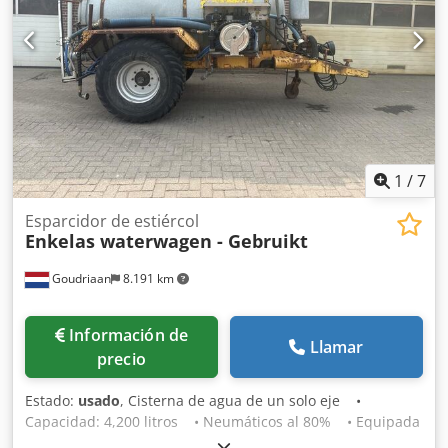
zapata arrastrada Bomech Speedy Small 12 m El vehículo
no ha sido matriculado, Ubicación del almacén: ninguno
1
/
7
Esparcidor de estiércol
Enkelas waterwagen - Gebruikt
Goudriaan
8.191 km
Información de
Llamar
precio
Estado:
usado
, Cisterna de agua de un solo eje •
Capacidad: 4,200 litros • Neumáticos al 80% • Equipada
con bomba de vacío Dodpfxozbmlns Abzewa •