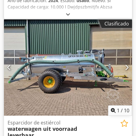
Año de fabricación:
2024
, Estado:
usado
, Nuevo: Sí
Capacidad de carga: 10.000 l Dwjdpszbmitjfx Abzsa
Clasificado
1
/
10
Esparcidor de estiércol
waterwagen uit voorraad
leverbaar