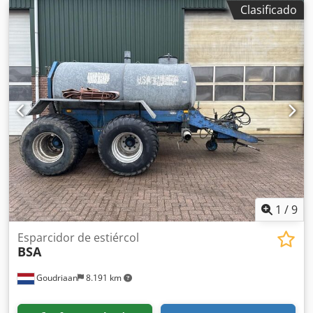
Clasificado
1
/
9
Esparcidor de estiércol
BSA
Goudriaan
8.191 km