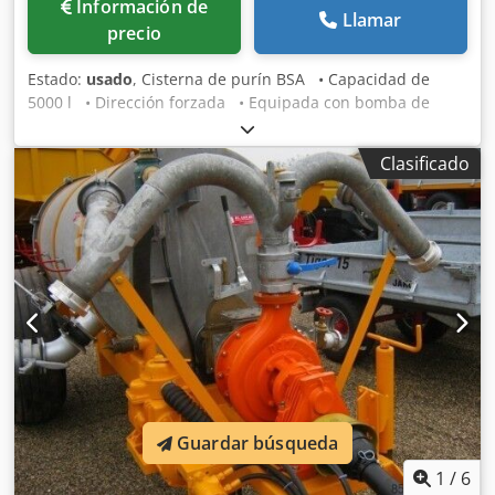
Información de
Llamar
precio
Estado:
usado
, Cisterna de purín BSA • Capacidad de
5000 l • Dirección forzada • Equipada con bomba de
tornillo • Iluminación • Neumáticos anchos • ¡Lista para
trabajar! Dedpfxsyg Ea Ie Abzewa Estado: Usado
Clasificado
Guardar búsqueda
1
/
6