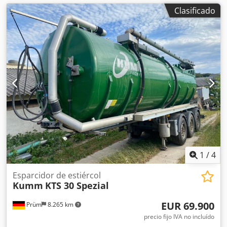
Clasificado
1
/
4
Esparcidor de estiércol
Kumm
KTS 30 Spezial
EUR 69.900
Prüm
8.265 km
precio fijo IVA no incluído