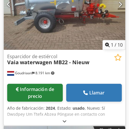
1
/
10
Esparcidor de estiércol
Vaia
waterwagen MB22 - Nieuw
Goudriaan
8.191 km
Información de
Llamar
precio
Año de fabricación:
2024
, Estado:
usado
, Nuevo: Sí
Dwsdpey Um Ttefx Abzea Póngase en contacto con
nosotros para más información.