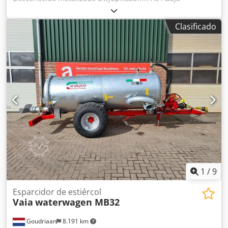
Capacidad de carga: 4.500 l
Clasificado
1
/
9
Esparcidor de estiércol
Vaia
waterwagen MB32
Goudriaan
8.191 km