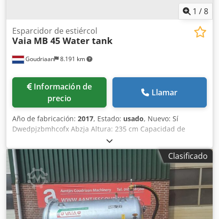
1
/
8
Esparcidor de estiércol
Vaia
MB 45 Water tank
Goudriaan
8.191 km
Información de
Llamar
precio
Año de fabricación:
2017
, Estado:
usado
, Nuevo: Sí
Dwedpjzbmhcofx Abzja Altura: 235 cm Capacidad de
carga: 4.450 l
Clasificado