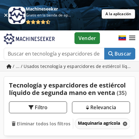
Machineseeker
A la aplicación
Gratis en la tienda de aplicaciones
Vender
Buscar
/ ... / Usados tecnología y esparcidores de estiércol líquido
Tecnología y esparcidores de estiércol
líquido de segunda mano en venta
(35)
Filtro
Relevancia
Maquinaria agrícola
T
Eliminar todos los filtros