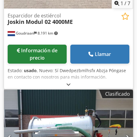
1
/
7
Esparcidor de estiércol
Joskin
Modul 02 4000ME
Goudriaan
8.191 km
Información de
Llamar
precio
Estado:
usado
, Nuevo: Sí Dwedpezbmlhsfx Abzja Póngase
en contacto con nosotros para más información.
Clasificado