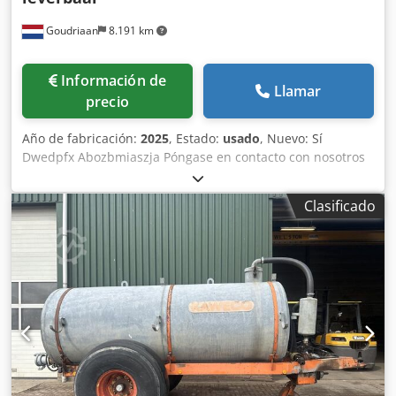
Goudriaan
8.191 km
Información de
Llamar
precio
Año de fabricación:
2025
, Estado:
usado
, Nuevo: Sí
Dwedpfx Abozbmiaszja Póngase en contacto con nosotros
para más información.
Clasificado