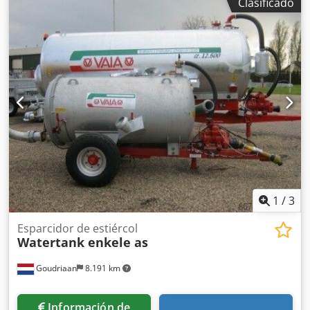
Clasificado
1
/
3
Esparcidor de estiércol
Watertank enkele as
Goudriaan
8.191 km
Información de