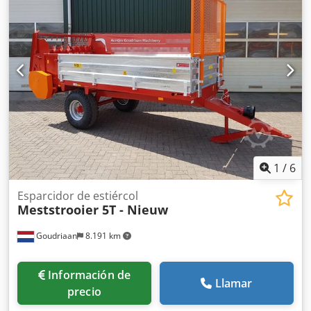
1
/
6
Esparcidor de estiércol
Meststrooier 5T - Nieuw
Goudriaan
8.191 km
Información de
Llamar
precio