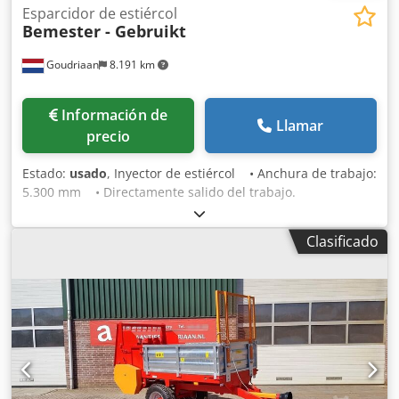
Esparcidor de estiércol
Bemester - Gebruikt
Goudriaan
8.191 km
Información de
Llamar
precio
Estado:
usado
, Inyector de estiércol • Anchura de trabajo:
5.300 mm • Directamente salido del trabajo.
Dwjdeyhxaropfx Abzsa Estado: Usado
Clasificado