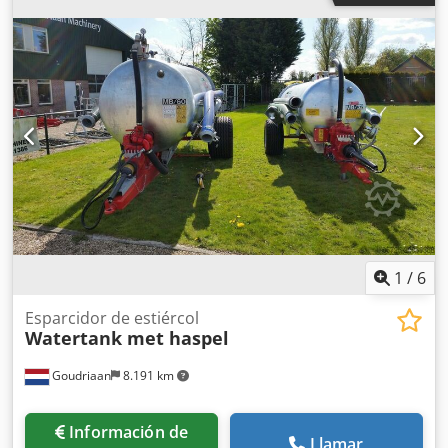
1
/
6
Esparcidor de estiércol
Watertank met haspel
Goudriaan
8.191 km
Información de
Llamar