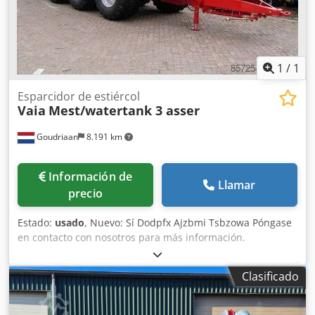
1
/
1
Esparcidor de estiércol
Vaia
Mest/watertank 3 asser
Goudriaan
8.191 km
Información de
Llamar
precio
Estado:
usado
, Nuevo: Sí Dodpfx Ajzbmi Tsbzowa Póngase
en contacto con nosotros para más información.
Clasificado