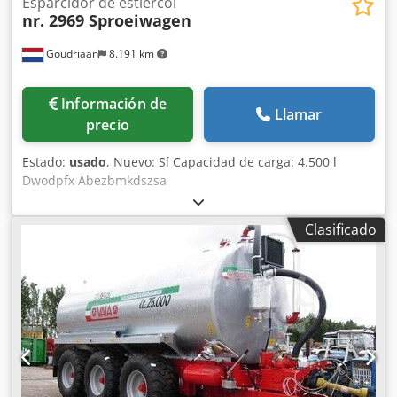
Esparcidor de estiércol
nr. 2969 Sproeiwagen
Goudriaan
8.191 km
Información de
Llamar
precio
Estado:
usado
, Nuevo: Sí Capacidad de carga: 4.500 l
Dwodpfx Abezbmkdszsa
Clasificado