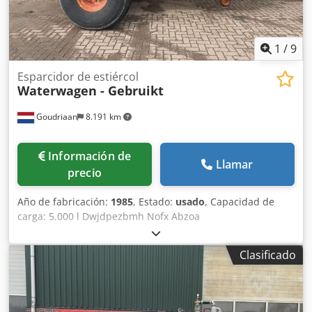
1
/
9
Esparcidor de estiércol
Waterwagen - Gebruikt
Goudriaan
8.191 km
Información de
Llamar
precio
Año de fabricación:
1985
, Estado:
usado
, Capacidad de
carga: 5.000 l Dwjdpezbmh Nofx Abzoa
Clasificado