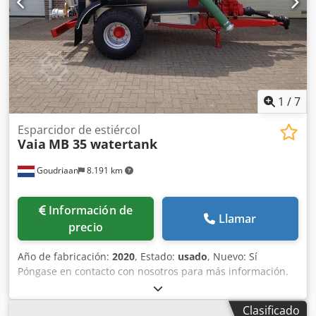
1
/
7
Esparcidor de estiércol
Vaia
MB 35 watertank
Goudriaan
8.191 km
Información de
Llamar
precio
Año de fabricación:
2020
, Estado:
usado
, Nuevo: Sí
Póngase en contacto con nosotros para más información.
Dedpfszbmlbox Abzswa
Clasificado