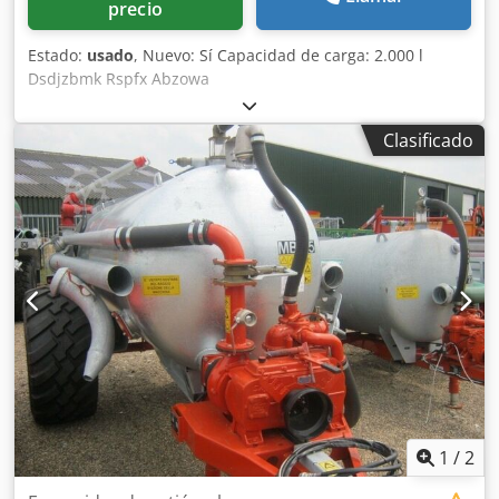
precio
Estado:
usado
, Nuevo: Sí Capacidad de carga: 2.000 l
Dsdjzbmk Rspfx Abzowa
Clasificado
1
/
2