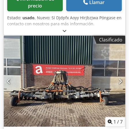
Llamar
precio
Estado:
usado
, Nuevo: Sí Djdpfx Aoyy Hirjbzjwa Póngase en
contacto con nosotros para más información.
Clasificado
1
/
7