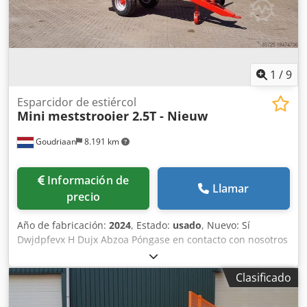
1
/
9
Esparcidor de estiércol
Mini
meststrooier 2.5T - Nieuw
Goudriaan
8.191 km
Información de
Llamar
precio
Año de fabricación:
2024
, Estado:
usado
, Nuevo: Sí
Dwjdpfevx H Dujx Abzoa Póngase en contacto con nosotros
para más información.
Clasificado