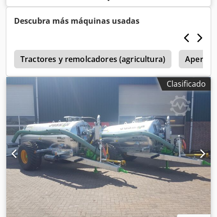
Directamente salida del trabajo Estado: Usado
Descubra más máquinas usadas
a
Tractores y remolcadores (agricultura)
Aperos 
Clasificado