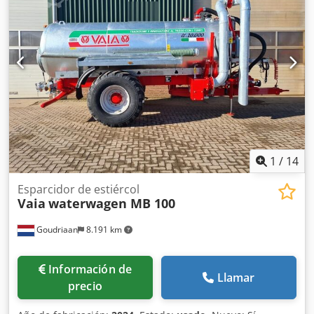
1
/
14
Esparcidor de estiércol
Vaia
waterwagen MB 100
Goudriaan
8.191 km
Información de
Llamar
precio