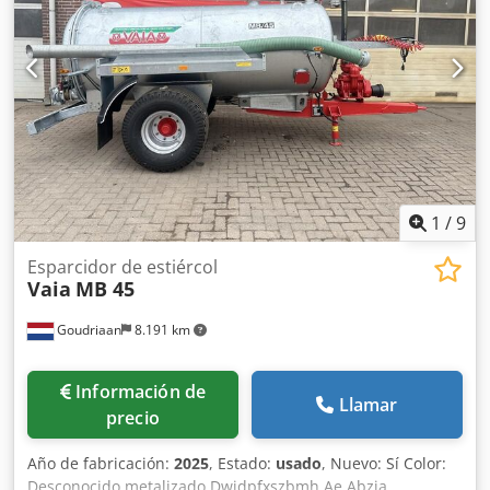
1
/
9
Esparcidor de estiércol
Vaia
MB 45
Goudriaan
8.191 km
Información de
Llamar
precio
Año de fabricación:
2025
, Estado:
usado
, Nuevo: Sí Color:
Desconocido metalizado Dwjdpfxszbmh Ae Abzja