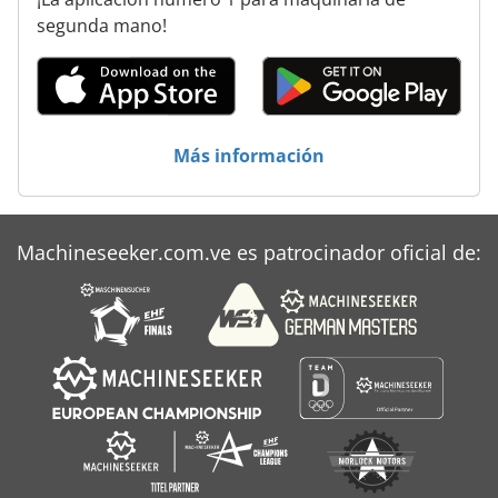
Volquete De Elevación
segunda mano!
Volquete De Grano
Volteador De Contenedor
Más información
Volumen De Almacenamiento
Machineseeker.com.ve es patrocinador oficial de: