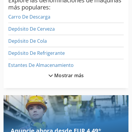
Explore las denominaciones de máquinas
más populares:
Carro De Descarga
Depósito De Cerveza
Depósito De Cola
Depósito De Refrigerante
Estantes De Almacenamiento
Mostrar más
Extracción De Virutas
Máquina De La Construcción De Vep
Máquina De Recolección
Puesto De Trabajo
Silo De Almacenamiento
Anuncie ahora desde EUR 4,49
*