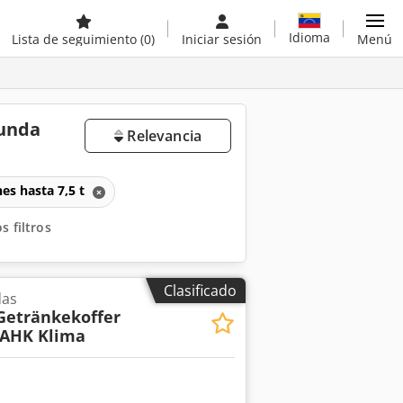
Idioma
Lista de seguimiento
(0)
Iniciar sesión
Menú
gunda
Relevancia
es hasta 7,5 t
s filtros
Clasificado
das
Getränkekoffer
AHK Klima