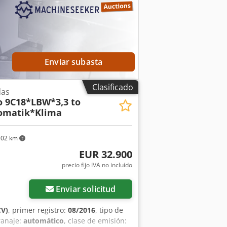
ador trasero, filtro de hollín
, *
rtificado según VDI 2700 y siguientes,
e peso bruto, 3.340 kg de carga útil *
 útil de 4.400 kg * Sujeción de la
orma elevadora Bär con capacidad de
Sxhjx Afvjha * 3 asientos * Deflector
Enviar subasta
 carril * Suspensión de ballestas *
Clasificado
das
o 9C18*LBW*3,3 to
omatik*Klima
302 km
EUR 32.900
precio fijo IVA no incluído
Enviar solicitud
CV)
, primer registro:
08/2016
, tipo de
ranaje:
automático
, clase de emisión: