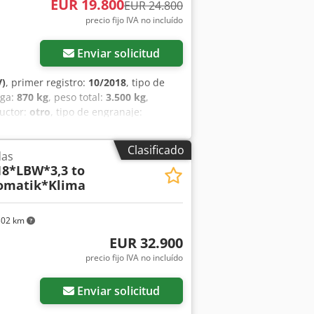
EUR 19.800
EUR 24.800
precio fijo IVA no incluído
Enviar solicitud
V)
, primer registro:
10/2018
, tipo de
rga:
870 kg
, peso total:
3.500 kg
,
ductor:
otro
, tipo de engranaje:
de asientos:
3
, volumen del espacio de
 espacio de carga:
2.120 mm
, altura del
Clasificado
das
ico de estabilidad (ESP), aire
18*LBW*3,3 to
hollín, ordenador de a bordo, sistema
omatik*Klima
rocería portabebidas - Laterales
 de crucero adaptativo - ABS/ASR/ESP -
 - Neumáticos: 195/70R15 Chedpfey Rrq
302 km
n.
EUR 32.900
precio fijo IVA no incluído
Enviar solicitud