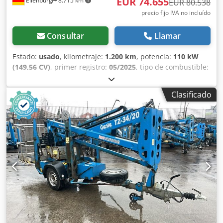
EUR 74.655
Eilenburg
8.715 km
EUR 80.538
precio fijo IVA no incluído
Consultar
Llamar
Estado:
usado
, kilometraje:
1.200 km
, potencia:
110 kW
(149,56 CV)
, primer registro:
05/2025
, tipo de combustible:
diésel
, peso total:
3.500 kg
, próxima inspección (TÜV):
05/2027
, color:
blanco
, tipo de engranaje:
mecánico
, clase
Clasificado
de emisión:
Euro 6
, número de asientos:
2
, longitud total:
6.250 mm
, ancho total:
2.000 mm
, altura total:
3.150 mm
,
Año de fabricación:
2025
, Equipamiento:
ABS, Programa
electrónico de estabilidad (ESP), aire acondicionado,
cierre centralizado, elevador trasero, filtro de hollín,
grúa
, 0567. GW25N336771, Montacargas para muebles
Böcker Agilo 27/1-6 LH, paquete de raíles guía, tracción
auxiliar, carro de muebles, ruedas telescópicas de
cabecera, plataforma Maxi para muebles, superficie de
carga cerrada, control eléctrico, montaje adicional de
soportes extensibles delanteros, tabla protectora de
fachada, bloqueo hidráulico, cámara de marcha atrás,