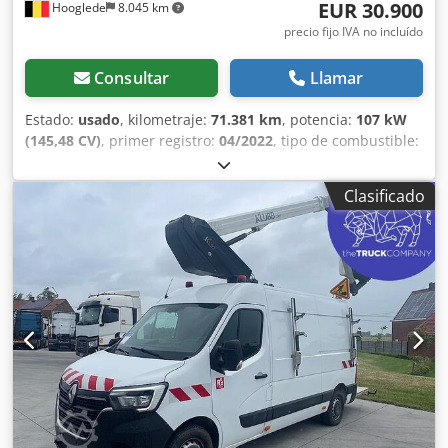
EUR 30.900
Hooglede
8.045 km
precio fijo IVA no incluído
Consultar
Llamar
Estado:
usado
, kilometraje:
71.381 km
, potencia:
107 kW
(145,48 CV)
, primer registro:
04/2022
, tipo de combustible:
diésel
, tamaño del neumático:
225/65R16C
, configuración
de ejes:
4x2
, combustible:
diésel
, color:
otro
, tipo de
Clasificado
engranaje:
mecánico
, número de marchas:
6
, clase de
emisión:
Euro 6
, amortiguación:
acero
, longitud total:
6.750
mm
, ancho total:
2.070 mm
, Año de fabricación:
2022
,
Equipamiento:
ABS, cierre centralizado, control de
crucero, espejo retrovisor eléctrico, regulación eléctrica
de las ventanillas
, = Opciones y equipamiento adicionales
= - Llave de repuesto - Limitador de velocidad - Control de
estabilidad - Corriente alterna = Más información =
Medida de neumáticos: 225/65R16C Frenos: Frenos de
disco Suspensión: Suspensión de ballesta Eje delantero:
Dirigido; Dibujo del neumático izquierdo: 9 mm; derecho: 9
mm Eje trasero: Dibujo del neumático izquierdo: 10 mm;