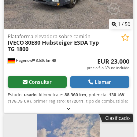
empresa, traducidos de forma similar a lo anterior)
1
/
50
Plataforma elevadora sobre camión
IVECO
80E80 Hubsteiger ESDA Typ
TG 1800
EUR 23.000
Hagenow
8.636 km
precio fijo IVA no incluído
Consultar
Llamar
Estado:
usado
, kilometraje:
88.360 km
, potencia:
130 kW
(176,75 CV)
, primer registro:
01/2011
, tipo de combustible:
diésel
, peso total:
7.490 kg
, color:
naranja
, tipo de
engranaje:
mecánico
, clase de emisión:
Euro 5
, número de
Clasificado
asientos:
3
, longitud total:
7.500 mm
, ancho total:
2.480
mm
, altura total:
3.450 mm
, Equipamiento:
ABS,
Programa electrónico de estabilidad (ESP), filtro de