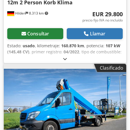
12m 2 Person Korb Klima
EUR 29.800
Hilden
8.313 km
precio fijo IVA no incluído
Consultar
Llamar
Estado:
usado
, kilometraje:
160.870 km
, potencia:
107 kW
(145,48 CV)
, primer registro:
04/2022
, tipo de combustible:
diésel
, peso en vacío:
3.040 kg
, peso máximo de la carga:
460 kg
, peso total:
3.500 kg
, configuración de ejes:
4x2
,
Clasificado
color:
blanco
, cabina del conductor:
otro
, tipo de
engranaje:
mecánico
, clase de emisión:
Euro 6
,
amortiguación:
acero
, número de asientos:
2
, horas de
funcionamiento:
1.349 h
, Equipamiento:
ABS, Programa
electrónico de estabilidad (ESP), aire acondicionado,
control de crucero, control de tracción, enganche de
remolque, filtro de hollín, hidráulica, ordenador de a
bordo, puerta corredera
, Renault Master 145 dci E6
plataforma elevadora - Tipo de plataforma: KLUBB KL-32 -
Accionamiento hidráulico - Altura máxima de trabajo: 12,5