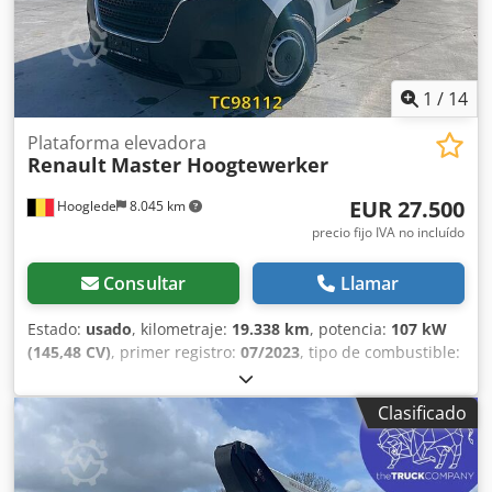
1
/
14
Plataforma elevadora
Renault
Master Hoogtewerker
EUR 27.500
Hooglede
8.045 km
precio fijo IVA no incluído
Consultar
Llamar
Estado:
usado
, kilometraje:
19.338 km
, potencia:
107 kW
(145,48 CV)
, primer registro:
07/2023
, tipo de combustible:
diésel
, tamaño del neumático:
225/65R16C
, configuración
de ejes:
4x2
, combustible:
diésel
, frenos:
freno motor
,
Clasificado
color:
otro
, tipo de engranaje:
mecánico
, número de
marchas:
6
, clase de emisión:
Euro 6
, amortiguación:
acero
, Año de fabricación:
2023
, Equipamiento:
ABS,
control de crucero, enganche de remolque, espejo