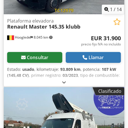
derecho: 10 mm Peso en vacío: 3.005 kg Dedpfjzrblvex
Abgock Carga útil: 495 kg MMA: 3.500 kg Daños: Ninguno
1
/
14
Plataforma elevadora
Renault
Master 145.35 klubb
EUR 31.900
Hooglede
8.045 km
precio fijo IVA no incluído
Consultar
Llamar
Estado:
usado
, kilometraje:
93.809 km
, potencia:
107 kW
(145,48 CV)
, primer registro:
03/2023
, tipo de combustible:
diésel
, tamaño del neumático:
236/65R16C
, configuración
de ejes:
4x2
, combustible:
diésel
, color:
otro
, tipo de
Clasificado
engranaje:
mecánico
, clase de emisión:
Euro 6
,
amortiguación:
acero
, Año de fabricación:
2023
,
Equipamiento:
ABS, cierre centralizado, control de
crucero, espejo retrovisor eléctrico, regulación eléctrica
de las ventanillas
, = Opciones y accesorios adicionales = -
Rueda de repuesto - Limitador de velocidad - Corriente