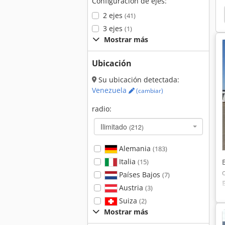
Configuración de ejes:
ord 2810
Ford 2110
Ford 1910
Ford 1700
2 ejes
(41)
3 ejes
(1)
Mostrar más
Ubicación
Su ubicación detectada:
Venezuela
(cambiar)
radio:
Ilimitado
(212)
Alemania
(183)
Italia
(15)
Países Bajos
(7)
Austria
(3)
Suiza
(2)
Mostrar más