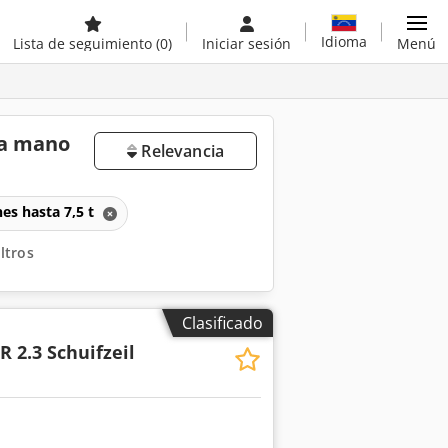
Idioma
Lista de seguimiento
(0)
Iniciar sesión
Menú
da mano
Relevancia
es hasta 7,5 t
iltros
Clasificado
 2.3 Schuifzeil