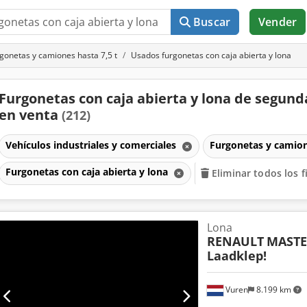
Buscar
Vender
gonetas y camiones hasta 7,5 t
Usados furgonetas con caja abierta y lona
Furgonetas con caja abierta y lona de segun
en venta
(212)
Vehículos industriales y comerciales
Furgonetas y camion
Furgonetas con caja abierta y lona
Eliminar todos los f
Lona
RENAULT
MASTER
Laadklep!
Vuren
8.199 km