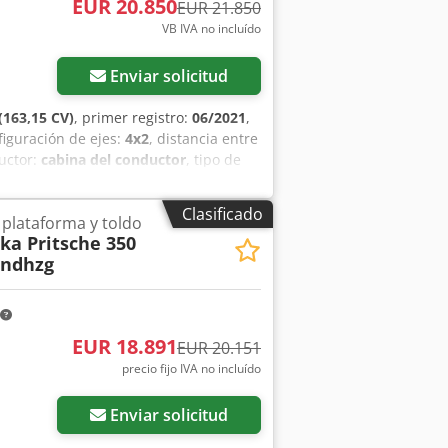
EUR 20.850
EUR 21.850
VB IVA no incluído
Enviar solicitud
(163,15 CV)
, primer registro:
06/2021
,
figuración de ejes:
4x2
, distancia entre
uctor:
cabina del conductor
, tipo de
o 6
, amortiguación:
acero
, número de
 total:
3.130 mm
, longitud del espacio
Clasificado
plataforma y toldo
ura del espacio de carga:
2.200 mm
,
ka Pritsche 350
icionado, cierre centralizado, control
andhzg
n eléctrica de las ventanillas
, =
ra halógena - Ninguno - Plataforma
adora = Notas = Configuración: 4x2,
simple, Control de crucero, Aire
EUR 18.891
EUR 20.151
inguno, Elevalunas eléctricos, Espejos
precio fijo IVA no incluído
ejos calefactados, Tipo de iluminación:
Combustible: Diésel, Euro: 6, Tipo de
al, Marchas: 6, Dirección asistida,
Enviar solicitud
ada, Baca: Ninguna, Cierre trasero: