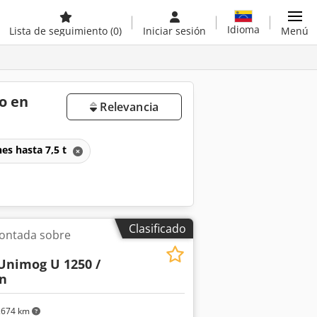
Idioma
Lista de seguimiento
(0)
Iniciar sesión
Menú
o en
Relevancia
es hasta 7,5 t
Clasificado
ontada sobre
Unimog U 1250 /
n
.674 km