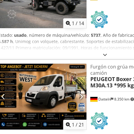
1
/
14
Estado:
usado
, número de máquina/vehículo:
5737
, Año de fabrica
6.587 h
, Unimog con volquete, cabrestante. Soportes de estabiliza
- 427/11 Primera matriculación: 09/1991, Horas de funcionamiento 
117608 km según contador, 5958 ccm con 92 kW (125 CV) Caja de ca
asientos, Tamaño de los neumáticos: 365/80 R 20, profundidad de
Furgón con grúa m
Distancia entre ejes: 3300 mm, Peso total: 7490 kg (peso reducido), 
camión
delantero: 4400 kg, carga en el eje trasero: 4400 kg, ABS, radio, bloq
PEUGEOT
Boxer 
calzos, Dimensiones: longitud x anchura x altura: 5500 x 2265 x 34
M30A.13 *995 k
remoto por cable, Volquete de 3 lados sin funcionamiento debido a
x 45 cm, con laterales de acero Enganche de bola de 40 mm 2 soport
Cabrestante, hidráulica delantera y trasera La transmisión está d
Datteln
8.350 km
corta, Salpicadero dañado, daños por óxido en la cabina, ver imá
detallados e imágenes adicionales a petición. Esta descripción no c
puede contener errores. No se garantiza la exactitud de todos los 
1
/
21