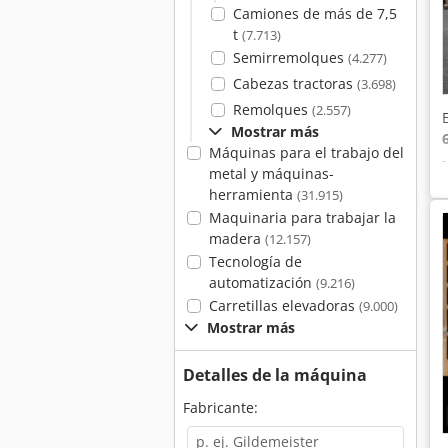
Camiones de más de 7,5
t
(7.713)
Semirremolques
(4.277)
Cabezas tractoras
(3.698)
Remolques
(2.557)
Mostrar más
Máquinas para el trabajo del
metal y máquinas-
herramienta
(31.915)
Maquinaria para trabajar la
madera
(12.157)
Tecnología de
automatización
(9.216)
Carretillas elevadoras
(9.000)
Mostrar más
Detalles de la máquina
Fabricante: