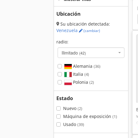
Ubicación
U K 49
U 90 Unimog
Peugeot
Nissan
Su ubicación detectada:
Venezuela
(cambiar)
radio:
Ilimitado
(42)
Alemania
(36)
Italia
(4)
Polonia
(2)
Estado
Nuevo
(2)
Máquina de exposición
(1)
Usado
(39)