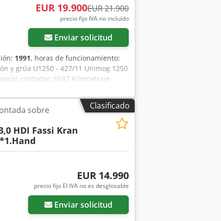
EUR 19.900
EUR 21.900
precio fijo IVA no incluído
Enviar solicitud
ción:
1991
, horas de funcionamiento:
ción y grúa U1250 - 427/11 Unimog 1250
según contador: 6587 Kilometraje:
mbios de 16 velocidades, Cabina con 3
 la banda de rodadura: 14-16 mm,
Clasificado
ontada sobre
peso en vacío: 6960 kg, carga en el eje
ueo del diferencial, dirección asistida,
3,0 HDI Fassi Kran
00 mm, Grúa HIAB 050 con control
g*1.Hand
 la reducción de peso, 230 cm x 210 cm
es de estabilización traseros,
añada, solo funciona en una marcha
genes Se proporcionan datos más
EUR 14.990
onstituye una oferta vinculante y
precio fijo El IVA no es desglosable
datos. Chedpfjzcbngsx Ahlja
Enviar solicitud