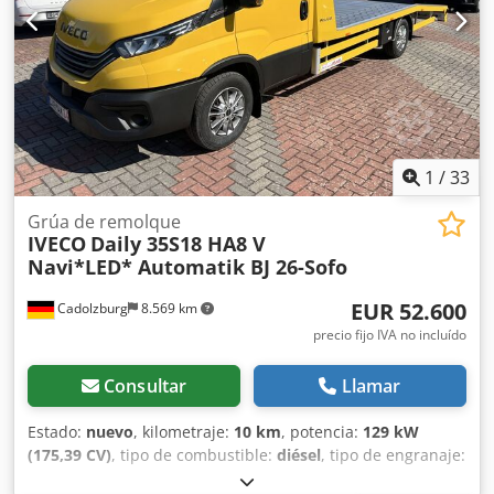
1
/
33
Grúa de remolque
IVECO
Daily 35S18 HA8 V
Navi*LED* Automatik BJ 26-Sofo
EUR 52.600
Cadolzburg
8.569 km
precio fijo IVA no incluído
Consultar
Llamar
Estado:
nuevo
, kilometraje:
10 km
, potencia:
129 kW
(175,39 CV)
, tipo de combustible:
diésel
, tipo de engranaje:
automático
, peso total:
3.500 kg
, longitud del espacio de