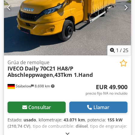
todo lo posible para mostrar los datos con la mayor
de cámaras - Suspensión neumática trasera - Cámara de
precisión posible, pero no se pueden derivar derechos de
visión trasera - Asistente de mantenimiento de carril -
estos datos. También podemos organizar una financiación
Toma de fuerza (PTO) = Notas = Versión para 7 personas
para usted en los Países Bajos.
con el sistema Insoli. Dsdpezh It Sefx Ab Neck ESTADO
INMACULADO.
1
/
25
Grúa de remolque
IVECO
Daily 70C21 HA8/P
Abschleppwagen,43Tkm 1.Hand
EUR 49.900
Stäbelow
8.698 km
precio fijo IVA no incluído
Consultar
Llamar
Estado:
usado
, kilometraje:
43.071 km
, potencia:
155 kW
(210,74 CV)
, tipo de combustible:
diésel
, tipo de engranaje:
automático
, peso total:
7.200 kg
, primer registro:
09/2021
,