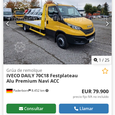
manual de 5 velocidades, cuentarrevoluciones, dirección
asistida, elevalunas eléctricos, doble rueda trasera, barra
luminosa, cabrestante hidráulico, yugo de remolque,
plataforma deslizante, caja de herramientas, longitud
total: 7.140 mm, anchura total: 2.090 mm, altura total:
aprox. 2.500 mm, distancia entre ejes: 3.600 mm, peso en
vacío: 3.480 kg, carga útil: 2.120 kg. Errores y venta previa
reservados, así como posibles errores tipográficos.
Dcedpfsp Ntvlox Ab Nok Venta solo a comerciantes y para
exportación. !!!! Fg-20362 !!!! Nº clave 174 !!!!!
1
/
25
Grúa de remolque
IVECO
DAILY 70C18 Festplateau
Alu Premium Navi ACC
EUR 79.900
Paderborn
8.452 km
precio fijo IVA no incluído
Consultar
Llamar