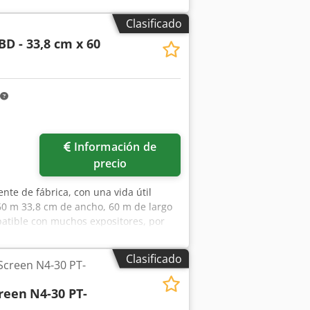
Clasificado
BD - 33,8 cm x 60
ás fotos
Información de
precio
nte de fábrica, con una vida útil
0 m 33,8 cm de ancho, 60 m de largo
atible con muchos expositores, por
50-670 nm.
Clasificado
 Screen N4-30 PT-
creen
N4-30 PT-