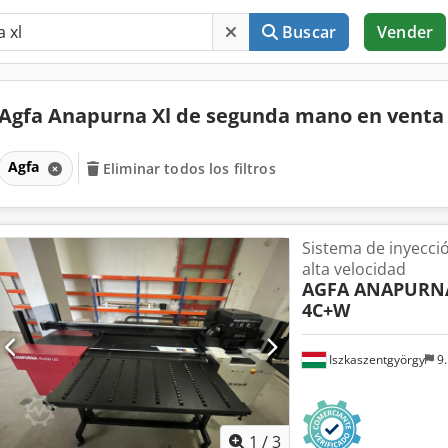
Buscar
Vender
Agfa Anapurna Xl de segunda mano en vent
Agfa
Eliminar todos los filtros
Sistema de inyecció
alta velocidad
AGFA ANAPURN
4C+W
Iszkaszentgyörgy
9.
1
/
3