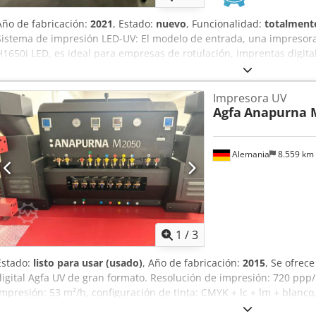
Año de fabricación:
2021
, Estado:
nuevo
, Funcionalidad:
totalmente
Sistema de impresión LED-UV: El modelo de entrada, una impresor
H1650i LED, es ideal para empresas de rotulación, imprentas digitale
empresas gráficas medianas que deseen combinar trabajos de impre
sistema imprime hasta un ancho de 1,65 m para aplicaciones tanto 
Impresora UV
Anapurna H1650i LED está equipada con lámparas LED-UV que perm
Agfa
Anapurna 
gama de materiales, ahorrando energía, costes y tiempo. La funció
sobre materiales transparentes para aplicaciones retroiluminadas o 
Medios rígidos Chjdpfoy It T Hjx Abxja Ancho máximo: 165 cm (5,4 pi
Alemania
8.559 km
a sangre Longitud máxima: 3,2 m (10,5 pies) – 4 mesas para materia
mínimo: A2 apaisado (60 x 42 cm – 1,97 x 1,4 pies) Grosor Grosor m
máximo: 45 mm (1,77 pulgadas) Peso máximo: 10 kg/m² sobre la me
flexibles Ancho máximo: 165 cm (5,4 pies) Longitud máxima: n.d. – 
mínimo: 0,2 mm Peso máximo: 50 kg (110 lbs)
1
/
3
Estado:
listo para usar (usado)
, Año de fabricación:
2015
, Se ofrec
digital Agfa UV de gran formato. Resolución de impresión: 720 pp
impresión: 53 m²/h, configuración de tinta: CMYK + lc + lm + blan
ancho máximo de impresión: 2000 mm, grosor máximo de material: