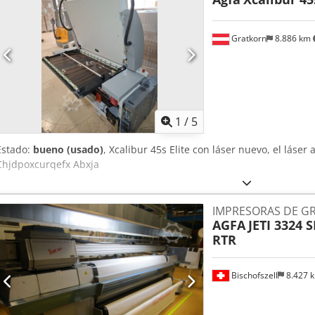
puede proporcionar un presupuesto). En producción, posible demo
operativa. Desmantelamiento, transporte e instalación disponibles 
detalles técnicos, consulte la hoja de datos adjunta.
Gratkorn
8.886 km
1
/
5
Estado:
bueno (usado)
, Xcalibur 45s Elite con láser nuevo, el láser
Chjdpoxcurqefx Abxja
IMPRESORAS DE G
AGFA
JETI 3324 
RTR
Bischofszell
8.427 