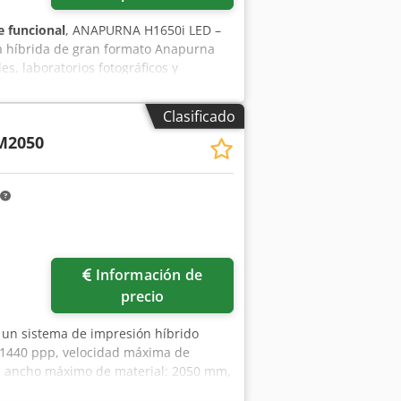
 funcional
, ANAPURNA H1650i LED –
a híbrida de gran formato Anapurna
s, laboratorios fotográficos y
sión en cartón y papel en bobina. El
interiores como exteriores. La
Clasificado
iten la impresión sobre una amplia
M2050
n de tinta blanca permite imprimir
utilizar el blanco como color especial.
es), 160 cm (5,2 pies) para impresión
l rígido (2 delante y 2 detrás) Tamaño
ínimo: 1 mm (0,04 pulgadas), grosor
sa de impresión (22 lbs) Medios
limitada por peso y diámetro Grosor
Información de
precio
e un sistema de impresión híbrido
p/1440 ppp, velocidad máxima de
co, ancho máximo de material: 2050 mm,
 45 mm, peso máximo de la placa: 10