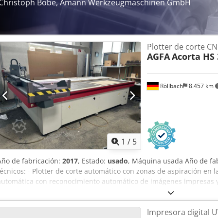
Christoph Bobe, Amann Werkzeugmaschinen GmbH
Plotter de corte C
AGFA
Acorta HS 
Röllbach
8.457 km
1
/
5
Año de fabricación:
2017
, Estado:
usado
, Máquina usada Año de fab
técnicos: - Plotter de corte automático con zonas de aspiración en l
automática con reconocimiento automático de imágenes impresas y 
de trabajo se compone de 40 zonas de vacío individuales que se a
necesario - Cabezal de corte multiherramienta para cortar, hendir 
Impresora digital U
grosor - Corte multi-lote posible para procesar diferentes sustrato