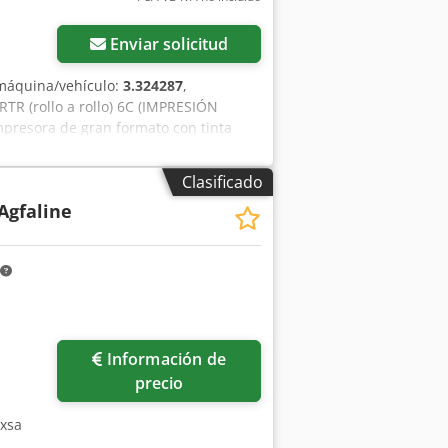
Enviar solicitud
máquina/vehículo:
3.324287
,
 (rollo a rollo) 6C (IMPRESIÓN
resora de gran formato con tinta
 • Ancho de impresión: 3,2 M (3200 mm)
ento • 600 dpi (impresión a doble cara)
Clasificado
re Jeti (E9YC4000) Equipamiento / más
 Agfaline
3M (E9WF2000) • Unidad de calefacción
SL PH 3324 (E91UE000) • Cargador de
e repuestos para Jeti 3324 (E9V4C000) •
(12 piezas) • 10 metros de mangueras
sitivo de limpieza original para el
a la máquina.
Información de
precio
bxsa