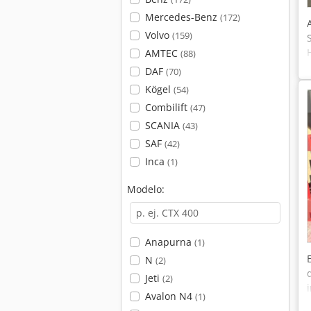
Mercedes-Benz
(172)
Volvo
(159)
AMTEC
(88)
DAF
(70)
Kögel
(54)
Combilift
(47)
SCANIA
(43)
SAF
(42)
Inca
(1)
Modelo:
Anapurna
(1)
N
(2)
Jeti
(2)
Avalon N4
(1)