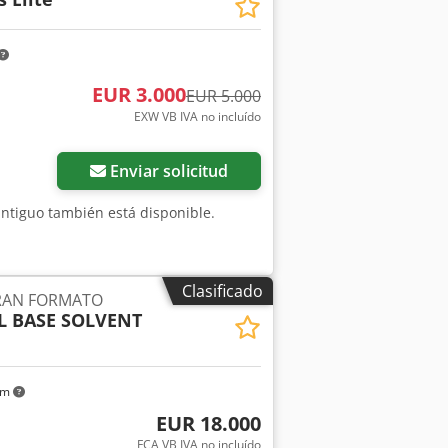
stración con la máquina totalmente
bajo petición. Para obtener más
EUR 3.000
EUR 5.000
EXW VB IVA no incluído
Enviar solicitud
 antiguo también está disponible.
Clasificado
RAN FORMATO
SL BASE SOLVENT
km
EUR 18.000
FCA VB IVA no incluído