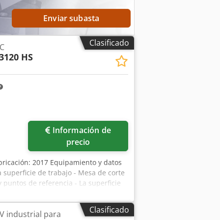
Enviar subasta
Clasificado
NC
3120 HS
Información de
precio
ricación: 2017 Equipamiento y datos
a superficie de trabajo - Mesa de corte
puntos de referencia - La superficie
ctivan automáticamente según sea
y fresar materiales de hasta 50 mm de
Clasificado
V industrial para
s simultáneamente - Preajuste