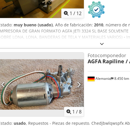
1
/
12
Estado:
muy bueno (usado)
, Año de fabricación:
2010
, número de 
IMPRESORA DE GRAN FORMATO AGFA JETI 3324 SL BASE SOLVENTE RTR
SOBRE LONA, LONA, BANDERAS DE TELA Y MATERIALES VARIOS) • Imp
solvente • Tinta a base de solvente: 6 colores (4CMYK + 2CM claro)
• 24 cabezales de impresión piezoeléctricos Spectra de alto rendimi
Fotocomponedor
• Máx. Peso del rollo hasta 230 kg • Hasta 64 m2/h • RIP del softwa
AGFA
Rapiline /
información: • Unidad de rebobinado del portador: Disolvente Jeti 
retro (E9ZZL000) Codpfswh Shcex Abxeha • Cabezal Jeti Spectra 24 
vinilo (E9WKB000) • Conjunto de rodillo de vinilo (E9ZUA000) • Kit d
Alemania
8.450 km
Cámara retroiluminada (E9Z2P) • Juego completo de filtros nuevos 
nuevas también incluidas • Tres juegos de conectores nuevos • Dispo
sistema de tinta de la máquina. Incluye campana extractora en tod
1
/
8
Estado:
usado
, Repuestos - Piezas de repuesto. Chedjbwlqwspfx A