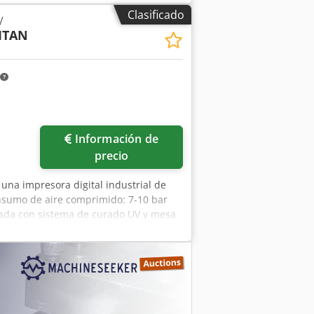
50 mm/1470 mm/1600 mm, peso:
Clasificado
V
 la impresión de placas, así como una
TITAN
daptada para la impresión de señales de
de organizar una visita para
Información de
precio
e una impresora digital industrial de
sumo de aire comprimido: 7-10 bar
uipada con sistema de curado UV y mesa
/Y/Z: aproximadamente 5950 mm/2900
xszcfibo Abxjha