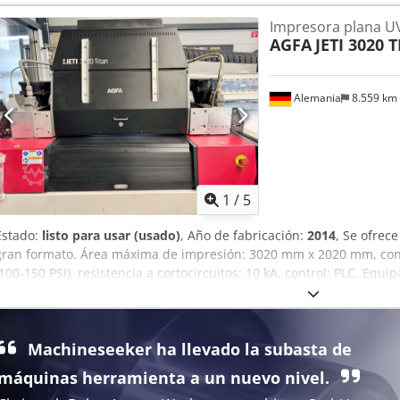
kg/m². Dimensiones de la máquina (X/Y/Z): aproximadamente 43
Impresora plana U
aproximadamente 1800 kg. Incluye 4 mesas en perfecto estado para
AGFA
JETI 3020 
estación de trabajo. Actualmente, la configuración de tinta está a
tráfico. Es posible volver a la configuración estándar CMYK. Se pue
inspeccionar el equipo. Cjdpjznc Rlsfx Abxjha
Alemania
8.559 km
1
/
5
Estado:
listo para usar (usado)
, Año de fabricación:
2014
, Se ofrec
gran formato. Área máxima de impresión: 3020 mm x 2020 mm, con
(100-150 PSI), resistencia a cortocircuitos: 10 kA, control: PLC. Eq
de vacío. Peso: aproximadamente 3750 kg, dimensiones totales X
mm/1550 mm. Se puede organizar una visita previa acuerdo. Codpf
Machineseeker ha llevado la subasta de
máquinas herramienta a un nuevo nivel.