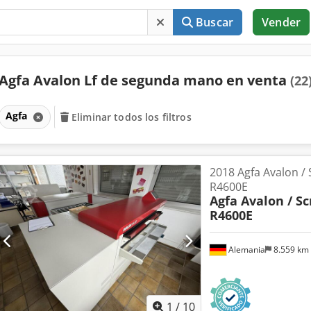
Buscar
Vender
Agfa Avalon Lf de segunda mano en venta
(22
Agfa
Eliminar todos los filtros
2018 Agfa Avalon /
R4600E
Agfa Avalon / S
R4600E
Alemania
8.559 km
1
/
10