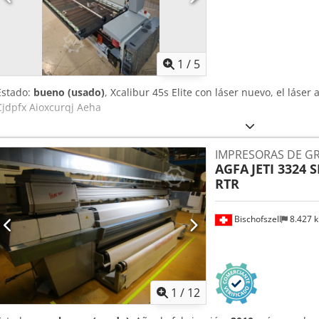
1
/
5
Estado:
bueno (usado)
, Xcalibur 45s Elite con láser nuevo, el láser
Cjdpfx Aioxcurqj Aeha
IMPRESORAS DE G
AGFA
JETI 3324 
RTR
Bischofszell
8.427 
1
/
12