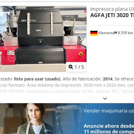
Impresora plana U
AGFA
JETI 3020 
Alemania
8.559 km
1
/
5
Estado:
listo para usar (usado)
, Año de fabricación:
2014
, Se ofrec
gran formato. Área máxima de impresión: 3020 mm x 2020 mm, con
(100-150 PSI), resistencia a cortocircuitos: 10 kA, control: PLC. Eq
de vacío. Peso: aproximadamente 3750 kg, dimensiones totales X
mm/1550 mm. Se puede organizar una visita previa acuerdo. Chodpf
Vender maquinaria us
Anuncie ahora desde
11 millones de comp