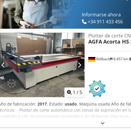
Informarse ahora
+34 911 433 456
Plotter de corte C
AGFA
Acorta HS 
Röllbach
8.457 km
1
/
5
Año de fabricación:
2017
, Estado:
usado
, Máquina usada Año de fab
técnicos: - Plotter de corte automático con zonas de aspiración en l
automática con reconocimiento automático de imágenes impresas y 
de trabajo se compone de 40 zonas de vacío individuales que se a
necesario Cjdpfx Ajzlbqloi Aeha - Cabezal de corte multiherramienta