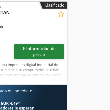
Clasificado
V
TITAN
Información de
precio
e una impresora digital industrial de
sumo de aire comprimido: 7-10 bar
uipada con sistema de curado UV y mesa
/Y/Z: aproximadamente 5950 mm/2900
x Aezcfibji Aoa
ada de inmediato
 EUR 4,49
*
radores
le esperan