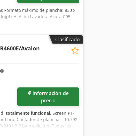
has Formato máximo de plancha: 830 x
Unjpfx Ai Asha Lavadora Azura C95
Clasificado
-R4600E/Avalon
Información de
precio
ad:
totalmente funcional
, Screen PT-
or fibra, Contador de planchas: 10.792
-B101 RIP bajo solicitud. Todas las