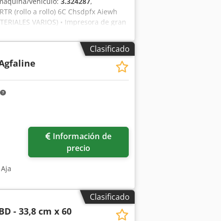
máquina/vehículo:
3.324287
,
 (rollo a rollo) 6C Chsdpfx Aiewh
ERIALES VARIOS) • Impresora de gran
CMYK + 2CM claro) • Ancho de impresión:
a de alto rendimiento • 600 dpi
Clasificado
4 m2/h • RIP del software Jeti
 Agfaline
 del portador: Disolvente Jeti 3M
Spectra 24 SL PH 3324 (E91UE000) •
000) • Kit de repuestos para Jeti 3324
ros nuevos (12 piezas) • 10 metros de
evos • Dispositivo de limpieza
xtractora en toda la máquina.
Información de
precio
 Aja
Clasificado
BD - 33,8 cm x 60