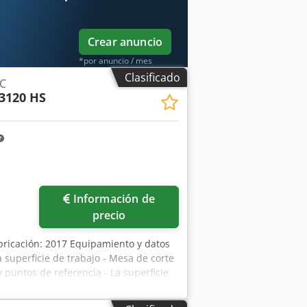
Crear anuncio
*por anuncio / mes
Clasificado
NC
3120 HS
Información de
precio
ricación: 2017 Equipamiento y datos
a superficie de trabajo - Mesa de corte
puntos de referencia - La superficie
ctivan automáticamente según sea
 para cortar, hendir y fresar