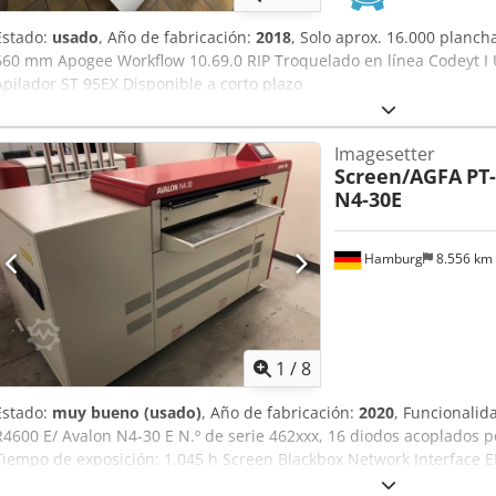
Estado:
usado
, Año de fabricación:
2018
, Solo aprox. 16.000 planc
660 mm Apogee Workflow 10.69.0 RIP Troquelado en línea Codeyt I 
Apilador ST 95EX Disponible a corto plazo
Imagesetter
Screen/AGFA
PT
N4-30E
Hamburg
8.556 km
1
/
8
Estado:
muy bueno (usado)
, Año de fabricación:
2020
, Funcionalid
R4600 E/ Avalon N4-30 E N.º de serie 462xxx, 16 diodos acoplados p
Tiempo de exposición: 1,045 h Screen Blackbox Network Interface EP
ofertas sujetas a venta previa. Cedsxlf Rvjpfx Ai Ajha