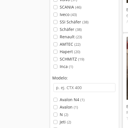
SCANIA
(46)
Iveco
(43)
SSI Schäfer
(38)
Schäfer
(38)
Renault
(23)
AMTEC
(22)
Hapert
(20)
SCHMITZ
(19)
Inca
(1)
Modelo:
Avalon N4
(1)
Avalon
(1)
N
(2)
Jeti
(2)