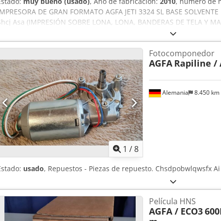
Estado:
muy bueno (usado)
, Año de fabricación:
2010
, número de 
IMPRESORA DE GRAN FORMATO AGFA JETI 3324 SL BASE SOLVENTE RTR
Shcj Asa (IMPRESIÓN SOBRE LONA, LONA, BANDERAS DE TELA Y MAT
formato con tinta solvente • Tinta a base de solvente: 6 colores (4
3,2 M (3200 mm) • 24 cabezales de impresión piezoeléctricos Spectr
Fotocomponedor
(impresión a doble cara) • Máx. Peso del rollo hasta 230 kg • Hasta 6
AGFA
Rapiline /
(E9YC4000) Equipamiento / más información: • Unidad de rebobinado
(E9WF2000) • Unidad de calefacción retro (E9ZZL000) • Cabezal Jeti 
Cargador de vinilo (E9WKB000) • Conjunto de rodillo de vinilo (E9ZUA
Alemania
8.450 km
(E9V4C000) • Cámara retroiluminada (E9Z2P) • Juego completo de filt
mangueras nuevas también incluidas • Tres juegos de conectores nu
original para el sistema de tinta de la máquina. Incluye campana e
1
/
8
Estado:
usado
, Repuestos - Piezas de repuesto. Chsdpobwlqwsfx Ai
Película HNS
AGFA / ECO3
600