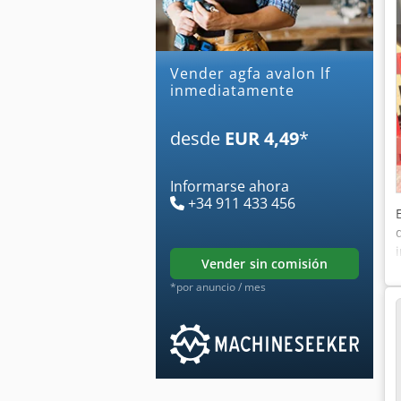
Vender agfa avalon lf
inmediatamente
desde
EUR 4,49
*
Informarse ahora
+34 911 433 456
vender sin comisión
*por anuncio / mes