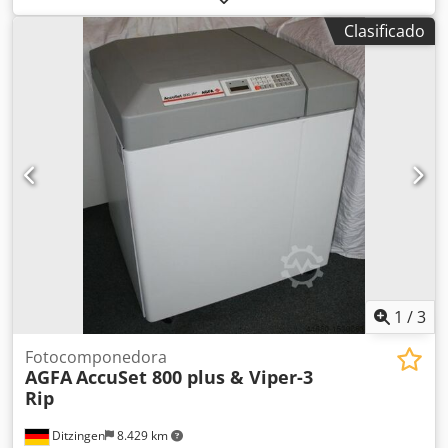
RIP Harlequin. Resoluciones: 1200, 1800, 2400 y 3600 ppp;
Clasificado
siempre con mantenimiento realizado por Agfa. Dkjdec N
Ahxspfx Alhjr El sistema se instaló en el año 2000 y está en
funcionamiento, con RIP incluido. - Avantra 44 con 3600
ppp - AgfaLine 44: unidad de revelado en línea de tamaño
reducido - RIP Harlequin - Densímetro de película Techkon.
La Avantra contaba con un contrato de servicio. Estaremos
encantados de enviarle más información e imágenes.
Revisada completamente en 2024.
1
/
3
Fotocomponedora
AGFA
AccuSet 800 plus & Viper-3
Rip
Ditzingen
8.429 km