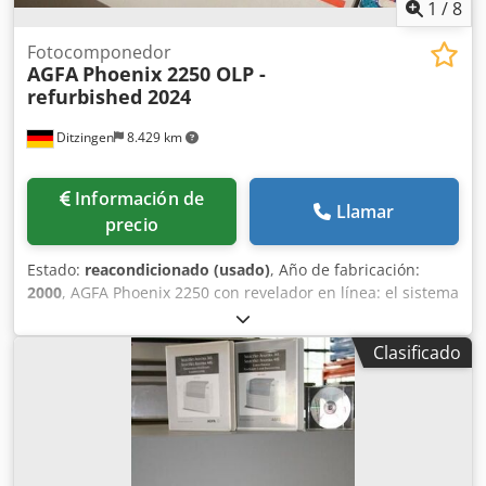
1
/
8
Fotocomponedor
AGFA
Phoenix 2250 OLP -
refurbished 2024
Ditzingen
8.429 km
Información de
Llamar
precio
Estado:
reacondicionado (usado)
, Año de fabricación:
2000
, AGFA Phoenix 2250 con revelador en línea: el sistema
ha sido revisado y limpiado por completo. Resoluciones:
1200, 1800, 2400 y 3000 dpi; tamaño máximo: 570 × 736
Clasificado
mm. Incluye densitómetro de película Techkon. Estaremos
encantados de enviarle más información e imágenes.
Revisión general realizada en 2024. Dedofl Sxqspfx Alhskr