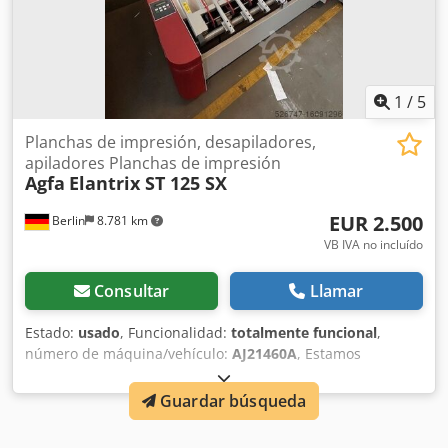
1
/
5
Planchas de impresión, desapiladores,
apiladores Planchas de impresión
Agfa
Elantrix ST 125 SX
EUR 2.500
Berlin
8.781 km
VB IVA no incluído
Consultar
Llamar
Estado:
usado
, Funcionalidad:
totalmente funcional
,
número de máquina/vehículo:
AJ21460A
, Estamos
vendiendo aquí en cantidad 2 apiladores de Agfa de la
serie Elantrix. Funcionan perfectamente y pueden ser
Guardar búsqueda
recogidos inmediatamente. Nuestro precio por pieza es de
2500,- € sobre la base de negociación. Djdpotncgajfx