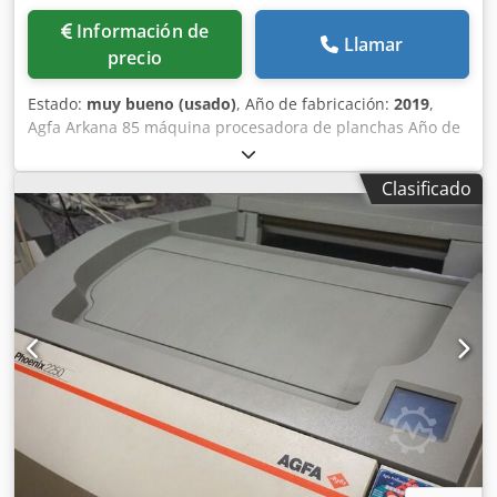
Información de
Llamar
precio
Estado:
muy bueno (usado)
, Año de fabricación:
2019
,
Agfa Arkana 85 máquina procesadora de planchas Año de
fabricación: 2019 Estado impecable Djdsywvauepfx Alhskr
Clasificado