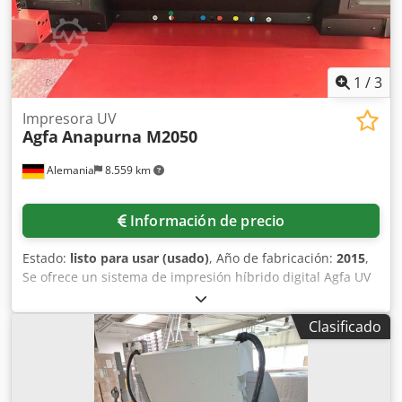
1
/
3
Impresora UV
Agfa
Anapurna M2050
Alemania
8.559 km
Información de precio
Estado:
listo para usar (usado)
, Año de fabricación:
2015
,
Se ofrece un sistema de impresión híbrido digital Agfa UV
de gran formato. Resolución de impresión: 720 ppp/1440
ppp, velocidad máxima de impresión: 53 m²/h,
Clasificado
configuración de tinta: CMYK + lc + lm + blanco, ancho
máximo de material: 2050 mm, ancho máximo de
impresión: 2000 mm, grosor máximo de material: 45 mm,
peso máximo de la placa: 10 kg/m². Dimensiones de la