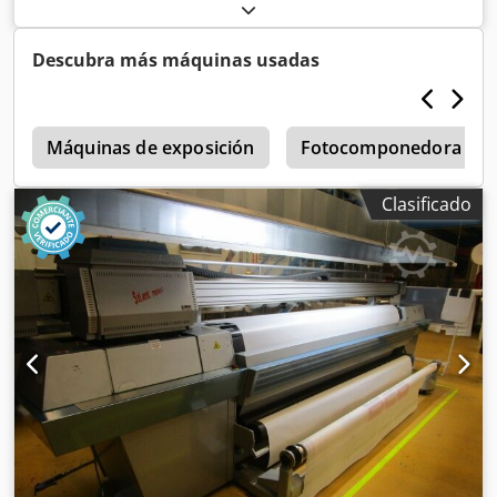
Aloxcurqehokr
Descubra más máquinas usadas
a
Máquinas de exposición
Fotocomponedora
Clasificado