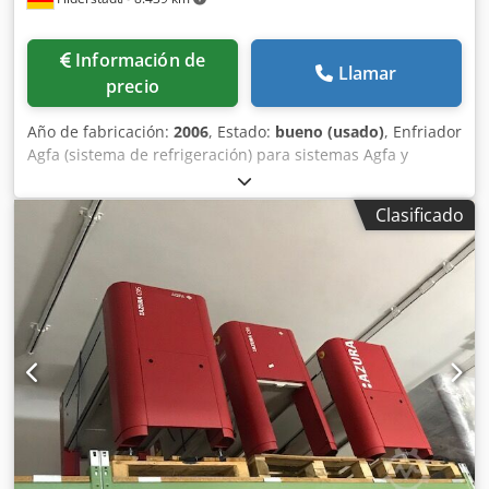
Información de
Llamar
precio
Año de fabricación:
2006
, Estado:
bueno (usado)
, Enfriador
Agfa (sistema de refrigeración) para sistemas Agfa y
Screen CTP. Dkododtr A Tspfx Alhor Revisado y probado.
Clasificado