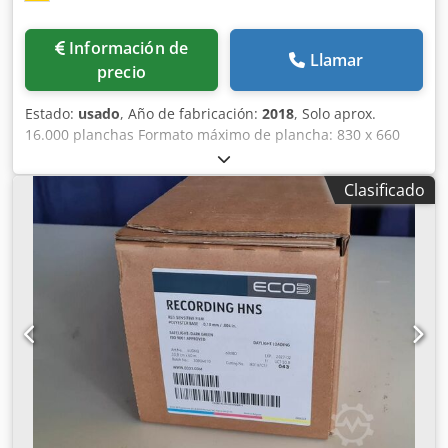
Información de
Llamar
precio
Estado:
usado
, Año de fabricación:
2018
, Solo aprox.
16.000 planchas Formato máximo de plancha: 830 x 660
mm Dkjdoyt I Unepfx Alhjr Apogee Workflow 10.69.0 RIP
Troquelado en línea Lavadora Azura C95 Apilador ST 95EX
Clasificado
Disponible a corto plazo