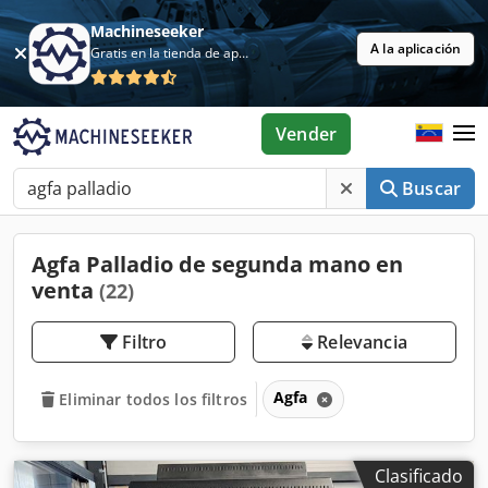
Machineseeker
A la aplicación
Gratis en la tienda de aplicaciones
Vender
Buscar
Agfa Palladio de segunda mano en
venta
(22)
Filtro
Relevancia
Agfa
Eliminar todos los filtros
Clasificado