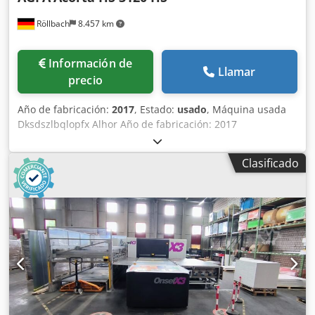
Röllbach
8.457 km
Información de
Llamar
precio
Año de fabricación:
2017
, Estado:
usado
, Máquina usada
Dksdszlbqlopfx Alhor Año de fabricación: 2017
Equipamiento y datos técnicos: - Plotter de corte
automático con zonas de aspiración en la superficie de
Clasificado
trabajo - Mesa de corte automática con reconocimiento
automático de imágenes impresas y puntos de referencia -
La superficie de trabajo se compone de 40 zonas de vacío
individuales que se activan automáticamente según sea
necesario - Cabezal de corte multiherramienta para cortar,
hendir y fresar materiales de hasta 50 mm de grosor -
Corte multi-lote posible para procesar diferentes sustratos
simultáneamente - Preajuste automático de herramientas -
Sistema de proyección por vídeo para optimizar el
aprovechamiento del material - Velocidad de corte de