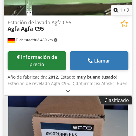
1
/
2
Estación de lavado Agfa C95
Agfa
Agfa C95
Filderstadt
8.439 km
Información de
Llamar
precio
Año de fabricación:
2012
, Estado:
muy bueno (usado)
,
Estación de revelado Agfa C95. Djdpfjirnmcex Alhskr -Buen
estado.
Clasificado