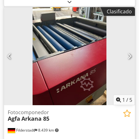
meses. Película AGFA / ECO3 HNS 600BD, 355 mm x 60 m
Ancho: 35,5 cm, longitud: 60 m Especificación: 600 BD
Clasificado
Código: 4LGHF Compatible con muchos equipos de
exposición, por ejemplo, AccuSet y Avantra 25 / 30 Dkedpfx
Aleb Rlbbjher con diodo láser de luz roja de 650-670 nm.
1
/
5
Fotocomponedor
Agfa
Arkana 85
Filderstadt
8.439 km