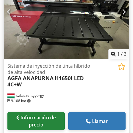
1
/
3
Sistema de inyección de tinta híbrido
de alta velocidad
AGFA ANAPURNA
H1650i LED
4C+W
Iszkaszentgyörgy
9.108 km
Información de
Llamar
precio