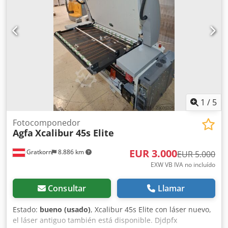
máquina (X/Y/Z): aproximadamente 4350 mm/1470
mm/1600 mm, peso: aproximadamente 1800 kg. Incluye 4
mesas en perfecto estado para la impresión de placas, así
como una estación de trabajo. Actualmente, la
configuración de tinta está adaptada para la impresión de
señales de tráfico. Es posible volver a la configuración
estándar CMYK. Se puede organizar una visita para
inspeccionar el equipo. Dedpfx Ajznc Rlslhekr
1
/
5
Fotocomponedor
Agfa
Xcalibur 45s Elite
EUR 3.000
Gratkorn
8.886 km
EUR 5.000
EXW VB IVA no incluído
Consultar
Llamar
Estado:
bueno (usado)
, Xcalibur 45s Elite con láser nuevo,
el láser antiguo también está disponible. Djdpfx