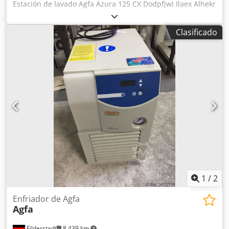
Estación de lavado Agfa Azura 125 CX Dodpfjwi Ilaex Alhekr
-muy buen estado
Clasificado
1
/
2
Enfriador de Agfa
Agfa
Filderstadt
8.439 km