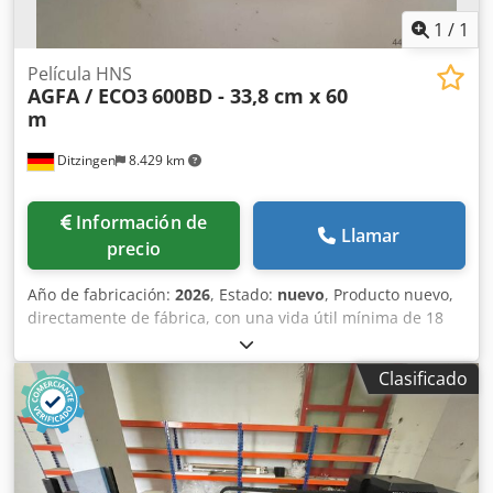
1
/
1
Película HNS
AGFA / ECO3
600BD - 33,8 cm x 60
m
Ditzingen
8.429 km
Información de
Llamar
precio
Año de fabricación:
2026
, Estado:
nuevo
, Producto nuevo,
directamente de fábrica, con una vida útil mínima de 18
meses. Película AGFA / ECO 3 HNS 600BD, 338 mm x 60 m
33,8 cm de ancho, 60 m de largo Especificación: 600 BD
Clasificado
Dksdpfx Aleb Rlbfoher Código: 4LGNQ Compatible con
muchos expositores, por ejemplo, AccuSet y Avantra 25 /
30 con diodo láser de luz roja de 650-670 nm.