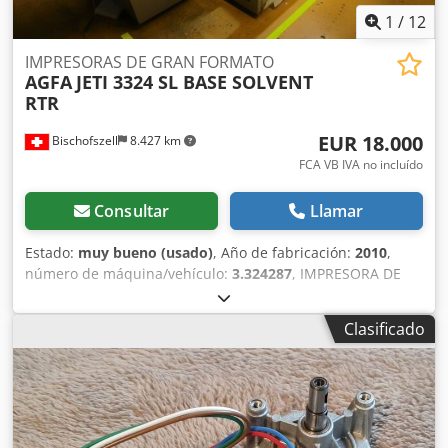
1
/
12
IMPRESORAS DE GRAN FORMATO
AGFA
JETI 3324 SL BASE SOLVENT
RTR
EUR 18.000
Bischofszell
8.427 km
FCA VB IVA no incluído
Consultar
Llamar
Estado:
muy bueno (usado)
, Año de fabricación:
2010
,
número de máquina/vehículo:
3.324287
, IMPRESORA DE
GRAN FORMATO AGFA JETI 3324 SL BASE SOLVENTE RTR
(rollo a rollo) 6C (IMPRESIÓN SOBRE LONA, LONA,
Clasificado
BANDERAS DE TELA Y MATERIALES VARIOS) • Impresora de
gran formato con tinta solvente • Tinta a base de solvente:
6 colores (4CMYK + 2CM claro) • Ancho de impresión: 3,2 M
(3200 mm) • 24 cabezales de impresión piezoeléctricos
Spectra de alto rendimiento • 600 dpi (impresión a doble
cara) • Máx. Peso del rollo hasta 230 kg • Hasta 64 m2/h •