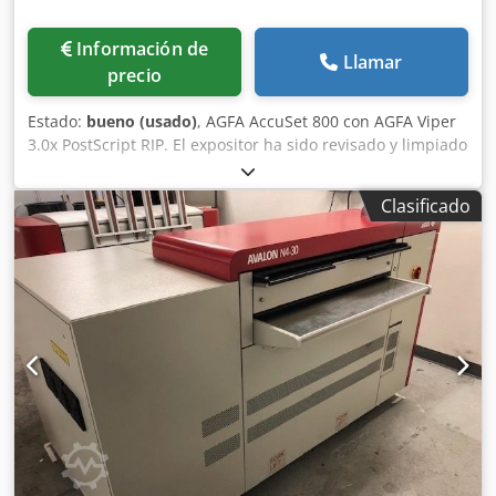
Información de
Llamar
precio
Estado:
bueno (usado)
, AGFA AccuSet 800 con AGFA Viper
3.0x PostScript RIP. El expositor ha sido revisado y limpiado
por completo. Resoluciones: 1200, 1800 y 2400 dpi, incluye
densitómetro de películas Techkon. Con mucho gusto le
Clasificado
enviaremos más información e imágenes.
Remanufacturado en 2024. Dodpfx Asbr Ahtelhokr