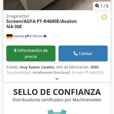
1
/
8
Imagesetter
Screen/AGFA
PT-R4600E/Avalon
N4-30E
Hamburg
8.556 km
Información de
Llamar
precio
Estado:
muy bueno (usado)
, Año de fabricación:
2020
,
Funcionalidad:
totalmente funcional
, Screen PT-R4600 E/
Avalon N4-30 E N.º de serie 462xxx, 16 diodos acoplados
por fibra, Contador de planchas: 10.792 Dedpfsxlf Rvsx
Alhskr Tiempo de exposición: 1,045 h Screen Blackbox
SELLO DE CONFIANZA
Network Interface EP-B101 RIP bajo solicitud. Todas las
ofertas sujetas a venta previa.
Distribuidores certificados por Machineseeker