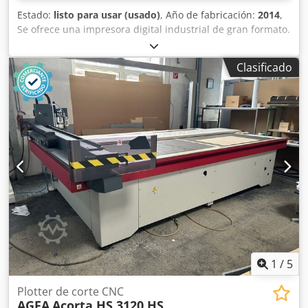
Estado:
listo para usar (usado)
, Año de fabricación:
2014
,
Se ofrece una impresora digital industrial de gran formato.
Área máxima de impresión: 3020 mm x 2020 mm, consumo
de aire comprimido: 7-10 bar (100-150 PSI), resistencia a
Clasificado
cortocircuitos: 10 kA, control: PLC. Equipada con sistema
de curado UV y mesa de vacío. Peso: aproximadamente
3750 kg, dimensiones totales X/Y/Z: aproximadamente
5950 mm/2900 mm/1550 mm. Se puede organizar una
visita previa acuerdo. Dodpfezcfibox Alhskr
1
/
5
Plotter de corte CNC
AGFA
Acorta HS 3120 HS