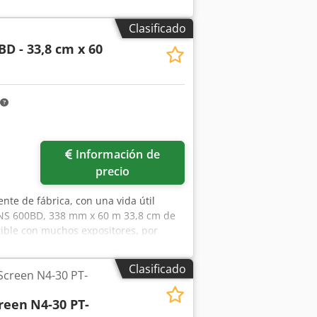
Clasificado
BD - 33,8 cm x 60
ás fotos
Información de
precio
nte de fábrica, con una vida útil
HNS 600BD, 338 mm x 60 m 33,8 cm de
ible con muchos expositores, por
50-670 nm.
Clasificado
 Screen N4-30 PT-
creen
N4-30 PT-