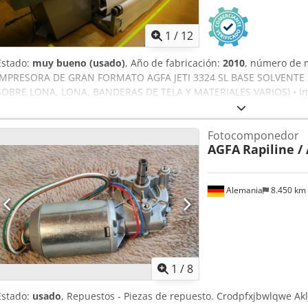
1
/
12
Estado:
muy bueno (usado)
, Año de fabricación:
2010
, número de 
IMPRESORA DE GRAN FORMATO AGFA JETI 3324 SL BASE SOLVENTE RTR
SOBRE LONA, LONA, BANDERAS DE TELA Y MATERIALES VARIOS) • Imp
solvente • Tinta a base de solvente: 6 colores (4CMYK + 2CM claro)
• 24 cabezales de impresión piezoeléctricos Spectra de alto rendimi
Fotocomponedor
• Máx. Peso del rollo hasta 230 kg • Hasta 64 m2/h • RIP del softwa
AGFA
Rapiline /
información: • Unidad de rebobinado del portador: Disolvente Jeti 
retro (E9ZZL000) • Cabezal Jeti Spectra 24 SL PH 3324 (E91UE000) • 
Conjunto de rodillo de vinilo (E9ZUA000) • Kit de repuestos para Je
Alemania
8.450 km
retroiluminada (E9Z2P) Codpfjwh Shcex Aklorf • Juego completo de fi
mangueras nuevas también incluidas • Tres juegos de conectores nu
original para el sistema de tinta de la máquina. Incluye campana e
1
/
8
Estado:
usado
, Repuestos - Piezas de repuesto. Crodpfxjbwlqwe Akl