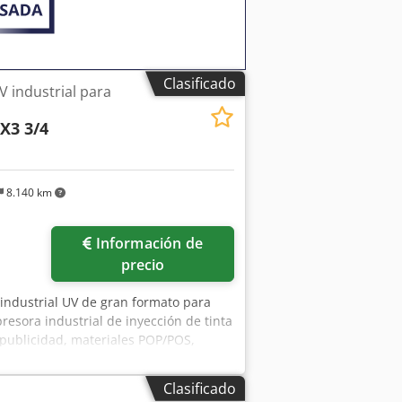
Clasificado
V industrial para
X3 3/4
8.140 km
Información de
precio
l industrial UV de gran formato para
resora industrial de inyección de tinta
 publicidad, materiales POP/POS,
 Printers (posteriormente parte de
ón que combina una alta capacidad de
Clasificado
tá diseñado para entornos de