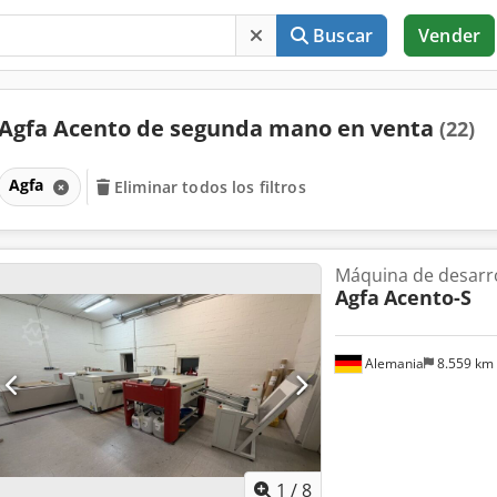
Buscar
Vender
Agfa Acento de segunda mano en venta
(22)
Agfa
Eliminar todos los filtros
Máquina de desarro
Agfa
Acento-S
Alemania
8.559 km
1
/
8