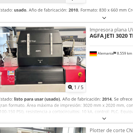
Estado:
usado
, Año de fabricación:
2010
, Formato: 830 x 660 mm Cr
Impresora plana U
AGFA
JETI 3020 
Alemania
8.559 km
1
/
5
Estado:
listo para usar (usado)
, Año de fabricación:
2014
, Se ofrec
gran formato. Área máxima de impresión: 3020 mm x 2020 mm, con
(100-150 PSI), resistencia a cortocircuitos: 10 kA, control: PLC. Eq
de vacío. Peso: aproximadamente 3750 kg, dimensiones totales X
mm/1550 mm. Se puede organizar una visita previa acuerdo. Cjdpfx
Plotter de corte C