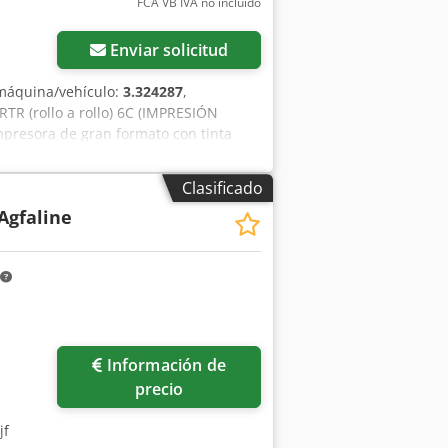
FCA VB IVA no incluído
Enviar solicitud
máquina/vehículo:
3.324287
,
 (rollo a rollo) 6C (IMPRESIÓN
resora de gran formato con tinta
 • Ancho de impresión: 3,2 M (3200 mm)
ento • 600 dpi (impresión a doble cara)
Clasificado
re Jeti (E9YC4000) Equipamiento / más
 Agfaline
3M (E9WF2000) • Unidad de calefacción
Cargador de vinilo (E9WKB000) •
ti 3324 (E9V4C000) • Cámara
ltros nuevos (12 piezas) • 10 metros de
evos • Dispositivo de limpieza
xtractora en toda la máquina.
Información de
precio
jf