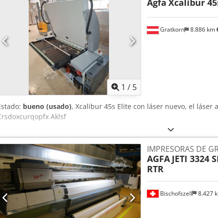
Agfa
Xcalibur 45
Gratkorn
8.886 km
1
/
5
Estado:
bueno (usado)
, Xcalibur 45s Elite con láser nuevo, el láser
Crsdoxcurqopfx Aklsf
IMPRESORAS DE G
AGFA
JETI 3324 
RTR
Bischofszell
8.427 