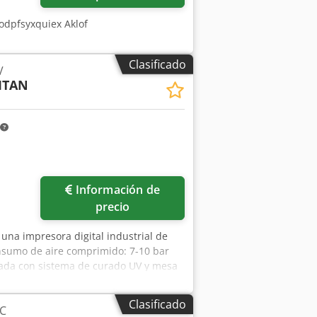
odpfsyxquiex Aklof
Clasificado
V
TITAN
Información de
precio
e una impresora digital industrial de
sumo de aire comprimido: 7-10 bar
uipada con sistema de curado UV y mesa
/Y/Z: aproximadamente 5950 mm/2900
 Akezcfibslorf
Clasificado
NC