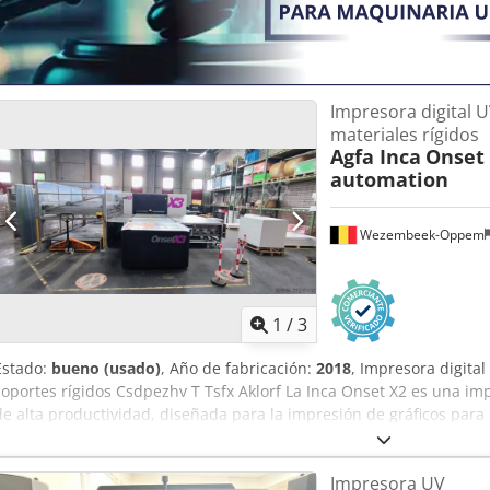
plazo Ubicación: 63934 Röllbach
Impresora digital U
materiales rígidos
Agfa Inca
Onset 
automation
Wezembeek-Oppem
1
/
3
Estado:
bueno (usado)
, Año de fabricación:
2018
, Impresora digita
soportes rígidos Csdpezhv T Tsfx Aklorf La Inca Onset X2 es una imp
de alta productividad, diseñada para la impresión de gráficos para
embalajes e impresión especializada. Desarrollada por Inca Digital
Agfa), la X2 se presenta como una impresora de clase de producci
Impresora UV
procesamiento con una excelente calidad de imagen. El sistema es