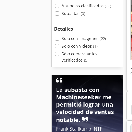
Anuncios clasificados
(22)
Subastas
(0)
Detalles
Solo con imágenes
(22)
Solo con videos
(1)
Sólo comerciantes
verificados
(5)
La subasta con
Machineseeker me
permitió lograr una
Maquina Digital
Impresion Digital
Minolta
velocidad de ventas
notable.
Frank Stallkamp, NTF