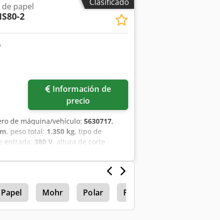
Clasificado
 de papel
S80-2
Información de
precio
ero de máquina/vehículo:
5630717
,
mm
, peso total:
1.350 kg
, tipo de
de entrada:
380 V
, altura de corte
mentación / manual
, Cortadora Adast
e 800 mm, profundidad de corte 800
 Chjdexfu Svopfx Agqja
 Papel
Mohr
Polar
Prensa offset de 1 color