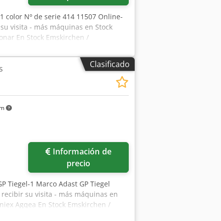
 1 color Nº de serie 414 11507 Online-
su visita - más máquinas en Stock
onar En Stock Emskirchen /
Clasificado
s
km
Información de
precio
GP Tiegel-1 Marco Adast GP Tiegel
recibir su visita - más máquinas en
fniex Agqea En Stock Emskirchen /