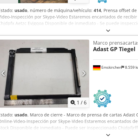
Estado:
usado
, número de máquina/vehículo:
414
, Prensa offset de
Video-Inspección por Skype-Video Estaremos encantados de recibir 
Chjdpfx Aetzc Evjgqoa Disponible de inmediato - Se puede inspecci
Nuremberg - Se puede probar
Marco prensacarta
Adast
GP Tiegel
Emskirchen
8.559 
1
/
6
Estado:
usado
, Marco de cierre - Marco de prensa de cartas Adast 
Online-Video-Inspección por Skype-Video Estaremos encantados de 
Stock Disponible de inmediato - Puede ser inspeccionado Chjdpfjrf
Nuremberg - Se puede probar