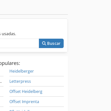
 usadas.
Buscar
opulares:
Heidelberger
 Máquina De Coser
Letterpress
Offset Heidelberg
Offset Imprenta