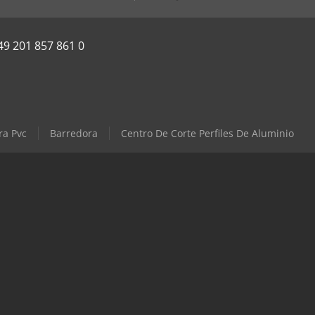
49 201 857 861 0
ra Pvc
Barredora
Centro De Corte Perfiles De Aluminio