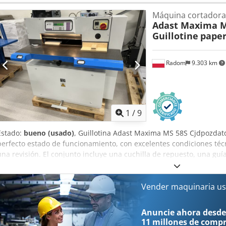
Máquina cortadora
Adast Maxima M
Guillotine
paper
Radom
9.303 km
1
/
9
Estado:
bueno (usado)
, Guillotina Adast Maxima MS 58S Cjdpozdat
perfecto estado de funcionamiento, con excelentes condiciones técn
una revisión. El conjunto incluye una cuchilla de repuesto, una guí
herramientas. Especificaciones técnicas: Ancho de trabajo: 580 mm
eléctrica: 380 V Peso: 450 kg Todos los componentes principales es
incluido un volante de inercia y un sistema de ajuste de la fuerza d
Vender maquinaria us
producción profesional con un diseño compacto. Controlador electró
protecciones de seguridad.
Anuncie ahora desde
11 millones de comp