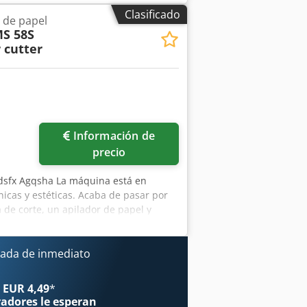
Clasificado
 de papel
S 58S
 cutter
Información de
precio
dsfx Agqsha La máquina está en
icas y estéticas. Acaba de pasar por
a de corte, un apilador de papel y
 Altura de la pila: 85 mm Alimentación
tán fabricados en hierro fundido,
e presión; se trata de una guillotina de
ada de inmediato
nico de avance, línea de corte y
 EUR 4,49
*
radores
le esperan