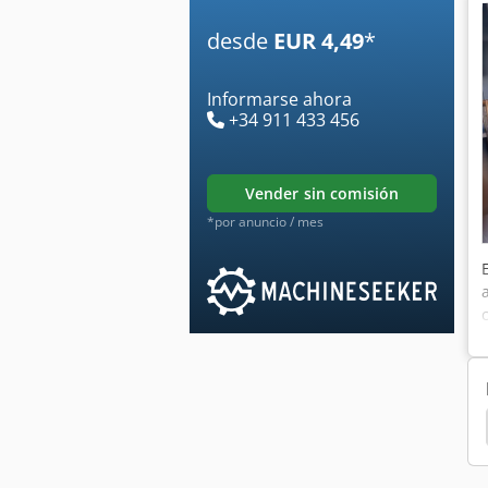
desde
EUR 4,49
*
Informarse ahora
+34 911 433 456
vender sin comisión
*por anuncio / mes
ngo Scanner
Heidelberg Sors
Heidelberg Sord