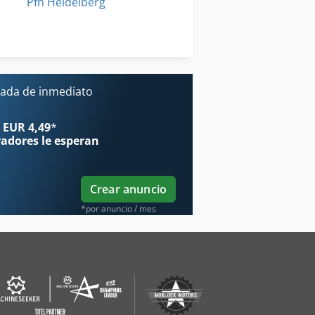
Pfh Heidelberg
Printmaster Heidelberg
Uchida
ada de inmediato
 EUR 4,49
*
radores
le esperan
Crear anuncio
*por anuncio / mes