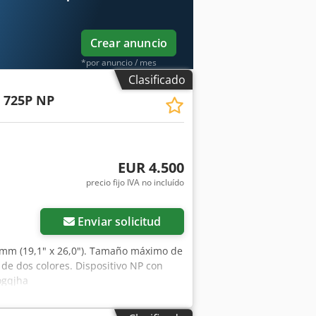
Crear anuncio
*por anuncio / mes
Clasificado
 725P NP
EUR 4.500
precio fijo IVA no incluído
Enviar solicitud
mm (19,1" x 26,0"). Tamaño máximo de
e dos colores. Dispositivo NP con
ogqjha