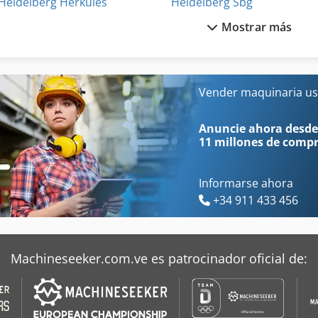
Heidelberg Herkules
Heidelberg Sbg
Mostrar más
Heidelberg Kor
Heidelberg St 100
Heidelberg Kors
Heidelberg St 400
Heidelberg Ks
Heidelberg Stahlfolder
Vender maquinaria us
Heidelberg Ksba
Heidelberg Zylinder
Anuncie ahora desde
11 millones de comp
Informarse ahora
+34 911 433 456
Machineseeker.com.ve es patrocinador oficial de: