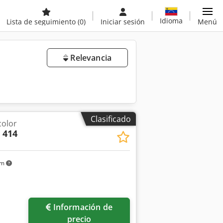
Idioma
Lista de seguimiento
(0)
Iniciar sesión
Menú
Relevancia
Clasificado
color
 414
km
Pedir más fotos
Información de
precio