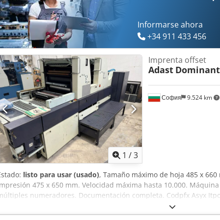
Informarse ahora
+34 911 433 456
Imprenta offset
Adast
Dominant
София
9.524 km
1
/
3
Estado:
listo para usar (usado)
, Tamaño máximo de hoja 485 x 660 
impresión 475 x 650 mm. Velocidad máxima hasta 10.000. Máquina d
múltiples numeradores. Documentación completa. Codpfx Asyx Itp