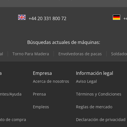
+44 20 331 800 72
+
Búsquedas actuales de máquinas:
al
Torno Para Madera
Envolvedoras de pacas
Soldado
a
Empresa
Información legal
Acerca de nosotros
Aviso Legal
entes/Ayuda
Prensa
Términos y Condiciones
Empleos
Reglas de mercado
ato de compra
Declaración de privacidad