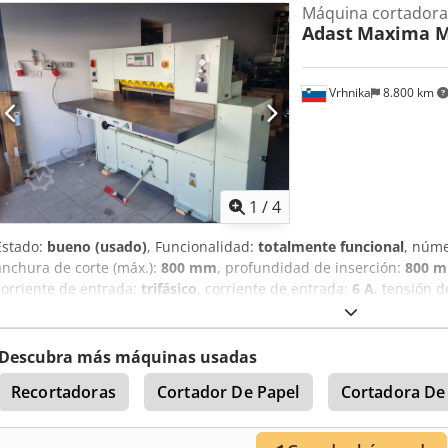
Máquina cortadora
Adast
Maxima M
Vrhnika
8.800 km
1
/
4
Estado:
bueno (usado)
, Funcionalidad:
totalmente funcional
, núm
anchura de corte (máx.):
800 mm
, profundidad de inserción:
800 
corriente de entrada:
trifásico
, corriente de entrada:
6 A
, tensión 
(máx.):
110 mm
, frecuencia de entrada:
50 Hz
, Equipamiento:
docu
Maxima MS80, en buen estado de funcionamiento, longitud de cort
mm, incluye toda la documentación, cuchilla de repuesto incluida.
Descubra más máquinas usadas
Recortadoras
Cortador De Papel
Cortadora De