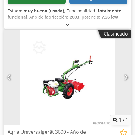
Estado:
muy bueno (usado)
, Funcionalidad:
totalmente
funcional
, Año de fabricación:
2003
, potencia:
7,35 kW
(9,99 CV)
, tipo de combustible:
diésel
, tipo de engranaje:
mecánico
, AGRIA 3400 Diferencial Motocultor /
Clasificado
Portaherramientas - Motor diésel Yanmar L100AE de 10 CV
- Caja de cambios reversible 4V+4R - Manillar regulable en
altura y lateralmente - Neumáticos 6.00-12 AS Dcsdpfx
Aswzwftsh Eek Accesorios incluidos en el precio: - R2 MT-
90 grada rotativa "nueva" Este motocultor Agria 3400 está
en buen estado general, recién revisado y listo para
trabajar. Venta como máquina usada, excluyendo
devolución, garantía y responsabilidad. Precio neto 7.555,-
€ // Precio bruto 8.990,- € - Posibilidad de inspección /
prueba de funcionamiento - Envío nacional 220 €, excepto
islas
1
/
1
Agria Universalgerät 3600 - Año de