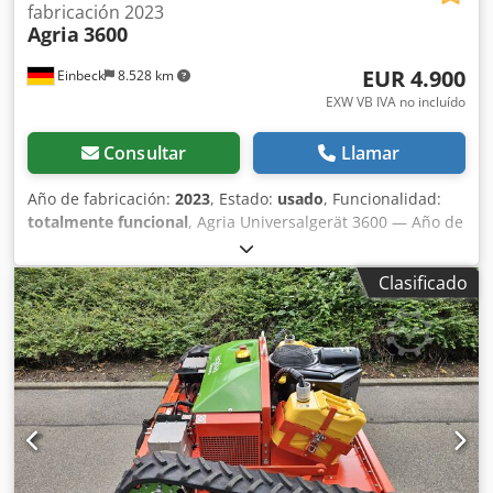
fabricación 2023
Agria
3600
EUR 4.900
Einbeck
8.528 km
EXW VB IVA no incluído
Consultar
Llamar
Año de fabricación:
2023
, Estado:
usado
, Funcionalidad:
totalmente funcional
, Agria Universalgerät 3600 — Año de
fabricación 2023 Dcjdpfx Ahoy A E H Us Esk Usado,
proveniente del parque de alquiler profesional de Kurt
Clasificado
König Baumaschinen GmbH, Einbeck. Estado e
información: - Estado: Usado del alquiler, mantenido
regularmente - Función: Totalmente operativo - Las
imágenes del producto son ejemplos y muestran la
máquina en estado nuevo — el estado real varía según el
tiempo de uso - Inspección en 37574 Einbeck previa cita
Precio 4.900 EUR más IVA | EXW Einbeck | Entrega bajo
consulta