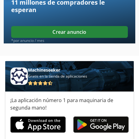
11 millones de compradores
le
Amazone Dl 275
esperan
Amazone Ed 451 K
Amazone Ed 601 K
Crear anuncio
Amazone Ed 602 K
*por anuncio / mes
Amazone Ke 302
Amazone Kg 3000
Machineseeker
Gratis en la tienda de aplicaciones
Amazone Kg 4000
Amazone Ug 2200
¡La aplicación número 1 para maquinaria de
Amazone Ug 4500
segunda mano!
Amazone Zae 602
Amazone Zaf 604 R