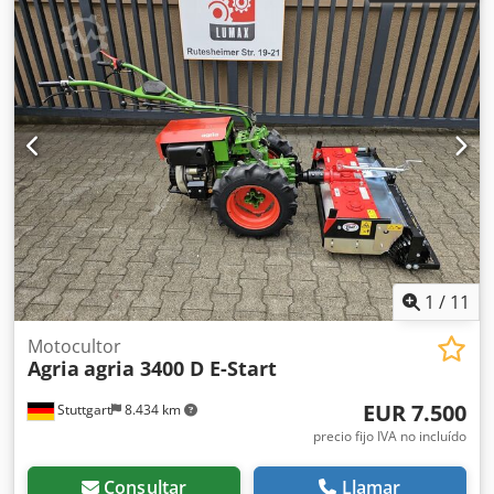
1
/
11
Motocultor
Agria
agria 3400 D E-Start
EUR 7.500
Stuttgart
8.434 km
precio fijo IVA no incluído
Consultar
Llamar