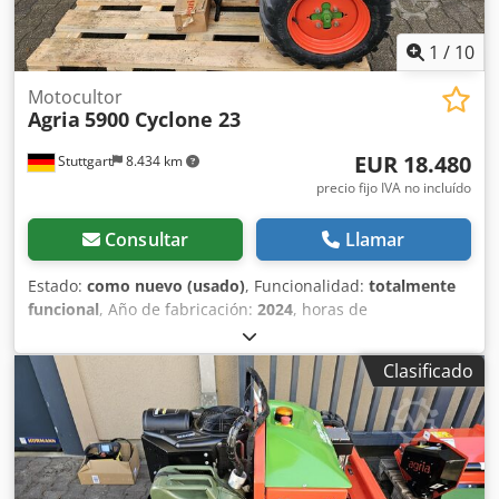
1
/
10
Motocultor
Agria
5900 Cyclone 23
EUR 18.480
Stuttgart
8.434 km
precio fijo IVA no incluído
Consultar
Llamar
Estado:
como nuevo (usado)
, Funcionalidad:
totalmente
funcional
, Año de fabricación:
2024
, horas de
funcionamiento:
75 h
, potencia:
16,92 kW (23,00 CV)
, tipo
de combustible:
gasolina
, tipo de engranaje:
hidrostático
,
Clasificado
Agria 5900 Taifun Profi - Portador de equipos hidráulicos
Detalles técnicos: Motor de gasolina Kawasaki de 2
cilindros y cuatro tiempos de 23 CV con arranque eléctrico
Transmisión: hidrostática continuamente variable con
embrague seco de un solo disco Djdpov Ecdkofx Ah Eeck
Velocidades: Adelante: 0-7 km/h, Atrás: 0 - 3,6 km/h