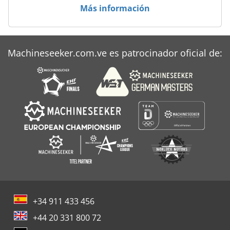
Amazone Zaf 804
Más información
Amazone Zaf 804 R
Iseki Sf 330
Machineseeker.com.ve es patrocinador oficial de:
Tractor Municipal
+34 911 433 456
+44 20 331 800 72