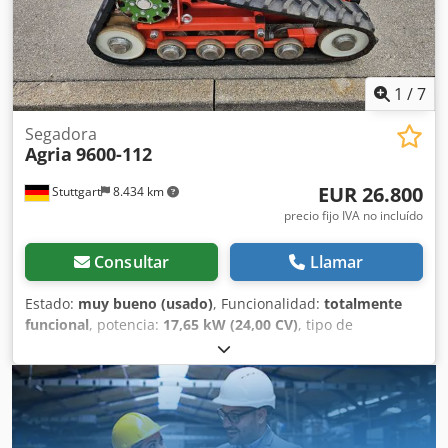
1
/
7
Segadora
Agria
9600-112
EUR 26.800
Stuttgart
8.434 km
precio fijo IVA no incluído
Consultar
Llamar
Estado:
muy bueno (usado)
, Funcionalidad:
totalmente
funcional
, potencia:
17,65 kW (24,00 CV)
, tipo de
combustible:
gasolina
, combustible:
súper 95
, tipo de
engranaje:
otro
, Año de fabricación:
2023
, AGRIA 9600 -
112 Dodpfxoxa Ar Ts Ah Eock ¡¡¡ 2ª generación, nuevo
modelo !!! Oruga segadora controlada a distancia con
plataforma de corte y mulching de 112 cm Esta AGRIA