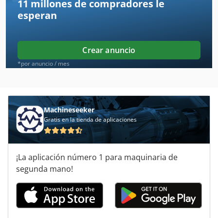
11 millones de compradores
le
Amazone Ad 402
esperan
Amazone Dl 275
Amazone Ed 451 K
Crear anuncio
Amazone Ed 601 K
*por anuncio / mes
Amazone Ed 602 K
Amazone Ke 302
Machineseeker
Gratis en la tienda de aplicaciones
Amazone Ug 2200
Amazone Ug 4500
¡La aplicación número 1 para maquinaria de
Amazone Zaf 804 R
segunda mano!
Aries 245
Felder K 900 S