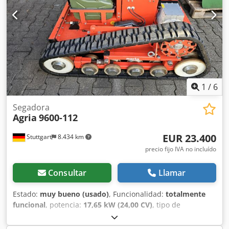
Ar Ts Uof El PVP actual es de 44.900 €. Precio neto: 26.806 €
// Precio bruto: 31.900 € - ¡Inspección / prueba de manejo
posible! - Envío nacional por 400 € a través de empresa de
transporte. - Financiación / leasing disponible bajo
consulta individual.
1
/
6
Segadora
Agria
9600-112
EUR 23.400
Stuttgart
8.434 km
precio fijo IVA no incluído
Consultar
Llamar
Estado:
muy bueno (usado)
, Funcionalidad:
totalmente
funcional
, potencia:
17,65 kW (24,00 CV)
, tipo de
combustible:
híbrido
, Año de fabricación:
2020
, horas de
funcionamiento:
163 h
, AGRIA 9600 - 112 Codjv Edvhspfx