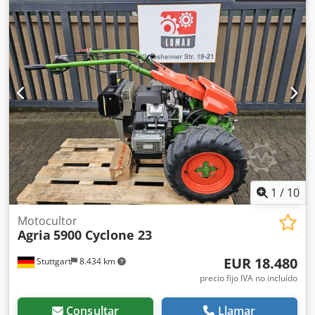
1
/
10
Motocultor
Agria
5900 Cyclone 23
EUR 18.480
Stuttgart
8.434 km
precio fijo IVA no incluído
Consultar
Llamar