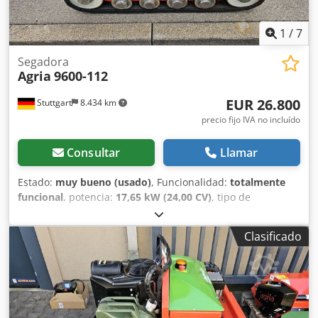
1
/
7
Segadora
Agria
9600-112
EUR 26.800
Stuttgart
8.434 km
precio fijo IVA no incluído
Consultar
Llamar
Estado:
muy bueno (usado)
, Funcionalidad:
totalmente
funcional
, potencia:
17,65 kW (24,00 CV)
, tipo de
combustible:
gasolina
, combustible:
súper 95
, tipo de
engranaje:
otro
, Año de fabricación:
2023
, AGRIA 9600 -
Clasificado
112 ¡¡¡ 2ª generación, nuevo modelo !!! Oruga segadora
controlada a distancia con plataforma de corte y mulching
de 112 cm Esta AGRIA 9600-112 es del año 2023, tiene solo
304 horas de uso según el contador y se encuentra en muy
buen estado general con signos normales de uso y
desgaste. Servicio técnico recién realizado. Crodpfx Agoxa