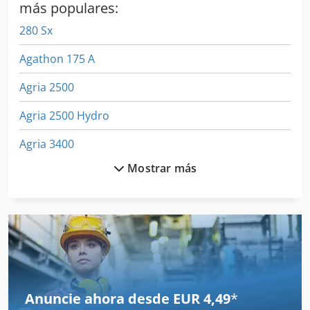
más populares:
280 Sx
Agathon 175 A
Agria 2500
Agria 2500 Hydro
Agria 3400
Mostrar más
Agria 3400 Kl
Agria 4800
Agria 9600
Amazone Ad 302
Amazone Ad 303
Anuncie ahora desde EUR 4,49
*