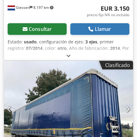
EUR 3.150
Giessen
8.197 km
precio fijo IVA no incluído
Consultar
Llamar
Estado:
usado
, configuración de ejes:
3 ejes
, primer
registro:
07/2014
, color:
otro
, Año de fabricación:
2014
, Por
favor contáctenos para más información. Dodpfeztcxmex
Ahcjck
Clasificado