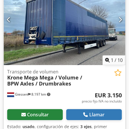
página web para ofertas especiales y el inventario
completo: ¡El leasing a través de Kleyn Trucks es posible en
la mayoría de los países europeos! Calcule rápidamente su
cuota de leasing y envíe una solicitud a través de nuestra
web. Consulte directamente sobre nuestro paquete de
garantía europea.
1
/
10
Transporte de volumen
Krone
Mega Mega / Volume /
BPW Axles / Drumbrakes
EUR 3.150
Giessen
8.197 km
precio fijo IVA no incluído
Consultar
Llamar
Estado:
usado
, configuración de ejes:
3 ejes
, primer