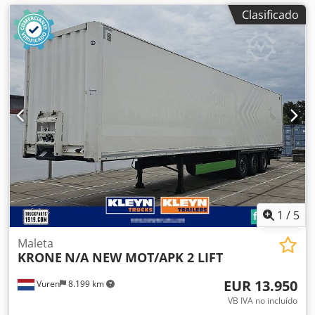
Clasificado
1
/
5
Maleta
KRONE
N/A NEW MOT/APK 2 LIFT
EUR 13.950
Vuren
8.199 km
VB IVA no incluído