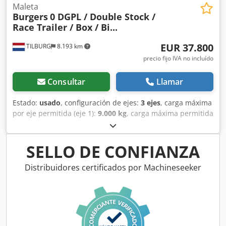
Maleta
Burgers
0 DGPL / Double Stock /
Race Trailer / Box / Bi...
EUR 37.800
TILBURG
8.193 km
precio fijo IVA no incluído
Consultar
Llamar
Estado:
usado
, configuración de ejes:
3 ejes
, carga máxima
por eje permitida (eje 1):
9.000 kg
, carga máxima permitida
por eje (eje 2):
9.000 kg
, carga de eje permitida (eje 3):
9.000 kg
, primer registro:
10/2014
, longitud del espacio de
carga:
13.570 mm
, anchura del espacio de carga:
2.480
SELLO DE CONFIANZA
mm
, altura del espacio de carga:
3.680 mm
, longitud total:
13.900 mm
, ancho total:
2.550 mm
, altura total:
4.000 mm
,
Distribuidores certificados por Machineseeker
amortiguación:
aire
, tamaño del neumático:
385 / 55 /
R22.5
, distancia entre ejes:
9.470 mm
, color:
naranja
, Año
de fabricación:
2014
, Equipamiento:
elevador trasero
,
Configuración del eje Medida de neumáticos: 385 / 55 /
R22.5 Marca de los ejes: Gigant Frenos: Frenos de disco