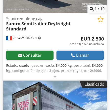
1
/
10
Semirremolque caja
Samro
Semitrailer Dryfreight
Standard
EUR 2.500
Carvin
8.027 km
precio fijo IVA no incluído
Consultar
Llamar
Estado:
usado
, peso en vacío:
34.000 kg
, peso total:
34.000
kg
, configuración de ejes:
3 ejes
, primer registro:
12/2006
,
longitud del espacio de carga:
13.620 mm
, anchura del
espacio de carga:
2.480 mm
, altura del espacio de carga:
Clasificado
2.700 mm
, volumen del espacio de carga:
91 m³
,
amortiguación:
aire
, tamaño del neumático:
385/65 R22,5
,
Año de fabricación:
2006
, Peso en vacío: 34 000 kg, peso
máximo permitido: 34 000 kg, dimensiones del espacio de
carga (L x A x A): 13 620 mm x 2480 mm x 2700 mm.