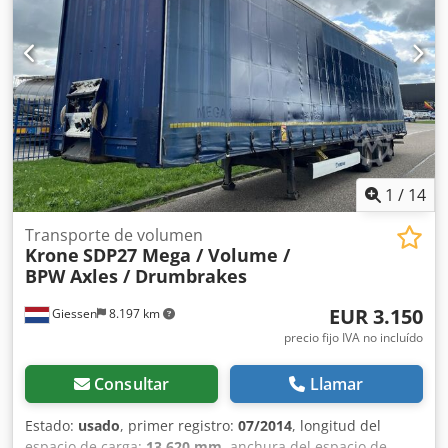
1
/
14
Transporte de volumen
Krone
SDP27 Mega / Volume /
BPW Axles / Drumbrakes
EUR 3.150
Giessen
8.197 km
precio fijo IVA no incluído
Consultar
Llamar
Estado:
usado
, primer registro:
07/2014
, longitud del
espacio de carga:
13.620 mm
, anchura del espacio de