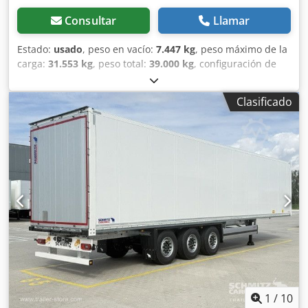
Consultar
Llamar
Estado:
usado
, peso en vacío:
7.447 kg
, peso máximo de la
carga:
31.553 kg
, peso total:
39.000 kg
, configuración de
ejes:
3 ejes
, primer registro:
12/2022
, longitud del espacio
de carga:
13.625 mm
, anchura del espacio de carga:
2.480
Clasificado
mm
, altura del espacio de carga:
2.700 mm
, volumen del
espacio de carga:
91 m³
, amortiguación:
aire
, tamaño del
neumático:
385/65 R22,5
, Año de fabricación:
2022
,
Equipamiento:
ABS, elevador trasero
, Peso en vacío: 7447
kg, peso máximo autorizado: 39000 kg, sistema de sujeción
de la carga con certificado, dimensiones del
compartimento de carga (largo x ancho x alto): 13.625 mm
x 2.480 mm x 2.700 mm, tamaño de los neumáticos: 385/65
R22.5, certificado DIN EN 12642 (código XL), volumen del
compartimento de carga: 91 m³, eje 1: , eje 2: , eje 3: ,
suspensión neumática, protección inferior, plataforma
elevadora trasera de acero: Dhollandia con batería,
sistema de frenos electrónico EBS, caja de herramientas,
conector 1x15 y 2x7 polos, antisalpicaduras, sistema
1
/
10