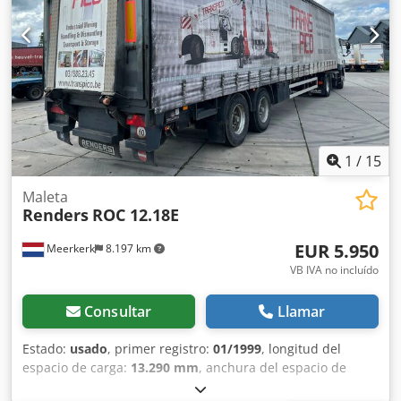
Tamaño del neumático: 385/65 R22.5, volumen del espacio
de carga: 91 m³, primer eje: , segundo eje: , tercer eje: ,
suspensión neumática. En nuestro sitio web encontrará
una descripción general de todos nuestros vehículos
disponibles. ¿Necesita financiación? Ofrecemos opciones
de financiación personalizadas, así como servicios
integrales o servicios telemáticos. Estaremos encantados
de asesorarle de forma personalizada. Djdpfxszrrqcj
Ahcock
1
/
15
Maleta
Renders
ROC 12.18E
EUR 5.950
Meerkerk
8.197 km
VB IVA no incluído
Consultar
Llamar
Estado:
usado
, primer registro:
01/1999
, longitud del
espacio de carga:
13.290 mm
, anchura del espacio de
carga:
2.420 mm
, altura del espacio de carga:
2.600 mm
,