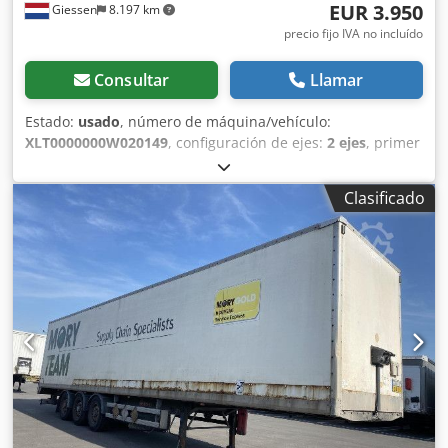
EUR 3.950
Giessen
8.197 km
precio fijo IVA no incluído
Consultar
Llamar
Estado:
usado
, número de máquina/vehículo:
XLT0000000W020149
, configuración de ejes:
2 ejes
, primer
registro:
01/2000
, tamaño del neumático:
275/70
, color:
otro
, Año de fabricación:
2000
, Equipamiento:
ABS
, =
Clasificado
Opciones y accesorios adicionales = Otros - Suspensión
neumática Otros - Puertas laterales = Información
adicional = Medida de los neumáticos: 275/70 Marca de los
ejes: BPW Eje trasero 1: dibujo de la banda de rodadura
izquierda: 30 %; dibujo de la banda de rodadura derecha:
30 % Eje trasero 2: dirección; dibujo de la banda de
rodadura izquierda: 30 %; dibujo de la banda de rodadura
derecha: 30 % Peso en vacío: 11.320 kg Dcjdoyzyu Ropfx
Ahcjk Carga útil: 20.680 kg Peso bruto vehicular (PVB):
32.000 kg Consulte las opciones de arrendamiento
Matrícula: OG-25-FL