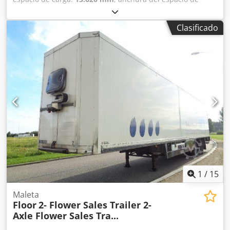
carga:
2.480 mm
, altura del espacio de carga:
2.970 mm
,
color:
otro
, Año de fabricación:
2014
, Equipamiento:
ABS
, =
Clasificado
Opciones y equipamiento adicionales = - Ejes BPW
Dcedpsztcv Ejfx Ahcok - Suspensión neumática - Frenos de
tambor
1
/
15
Maleta
Floor
2- Flower Sales Trailer 2-
Axle Flower Sales Tra...