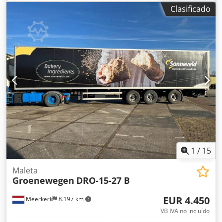
longitud total:
137.100 mm
, distancia entre ejes:
8.500
Clasificado
mm
, color:
blanco
, Año de fabricación:
1998
,
Equipamiento:
ABS, elevador trasero
, = Opciones y
accesorios adicionales = - EBS - Caja de herramientas =
Información adicional = Peso en vacío: 7.940 kg Dsdpfszr E
Twsx Ahcjck Carga útil: 22.060 kg Peso máximo autorizado:
30.000 kg Plataforma elevadora: marca 'd Hollandia, puerta
trasera, 3000 kg.
1
/
15
Maleta
Groenewegen
DRO-15-27 B
EUR 4.450
Meerkerk
8.197 km
VB IVA no incluído