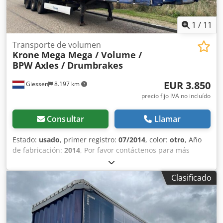
1
/
11
Transporte de volumen
Krone
Mega Mega / Volume /
BPW Axles / Drumbrakes
EUR 3.850
Giessen
8.197 km
precio fijo IVA no incluído
Consultar
Llamar
Estado:
usado
, primer registro:
07/2014
, color:
otro
, Año
de fabricación:
2014
, Por favor contáctenos para más
información. Dedpfx Ahsztcw Aoceck
Clasificado