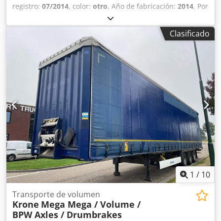
registro:
07/2014
, color:
otro
, Año de fabricación:
2014
, Por
favor contáctenos para más información. Dcsdoztcxtjpfx
Ahcsk
Clasificado
1
/
10
Transporte de volumen
Krone
Mega Mega / Volume /
BPW Axles / Drumbrakes