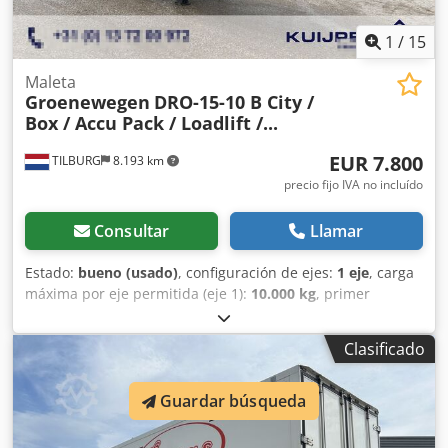
1
/
15
Maleta
Groenewegen
DRO-15-10 B City /
Box / Accu Pack / Loadlift /...
EUR 7.800
TILBURG
8.193 km
precio fijo IVA no incluído
Consultar
Llamar
Estado:
bueno (usado)
, configuración de ejes:
1 eje
, carga
máxima por eje permitida (eje 1):
10.000 kg
, primer
registro:
01/2012
, longitud del espacio de carga:
10.610
mm
, anchura del espacio de carga:
2.510 mm
, altura del
Clasificado
espacio de carga:
2.610 mm
, longitud total:
10.890 mm
,
ancho total:
2.550 mm
, altura total:
4.000 mm
,
amortiguación:
aire
, tamaño del neumático:
275 / 70 /
Guardar búsqueda
R22.5
, distancia entre ejes:
7.060 mm
, color:
verde
, Año de
fabricación:
2012
, Equipamiento:
elevador trasero
,