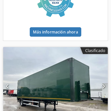
Suspensión: Suspensión neumática Eje trasero 1: Carga
máxima por eje: 9,000 kg; Perfil del neumático izquierdo:
30%; Perfil del neumático derecho: 30% Eje trasero 2:
Carga máxima por eje: 9,000 kg; Direccional; Perfil del
neumático izquierdo: 30%; Perfil del neumático derecho:
30% Dcodpfx Aezrtu Ashcok Eje trasero 3: Carga máxima
Más información ahora
por eje: 9,000 kg; Direccional; Perfil del neumático
izquierdo: 30%; Perfil del neumático derecho: 30% Pesos
Peso en vacío: 11,940 kg Capacidad de carga: 30,060 kg
Peso bruto total: 42,000 kg Funcional Puerta elevadora:
Clasificado
Dhollandia DHVH, portón trasero, 2,500 kg Marca de la
carrocería: Burgers Carrosserie Plywood Box Historial
Número de propietarios: 1 Estado Estado general: medio
Estado técnico: medio Estado visual: medio Seguridad del
producto Fabricante: Kuijpers Trading BV Minosstraat 8
5048CK TILBURG, NL