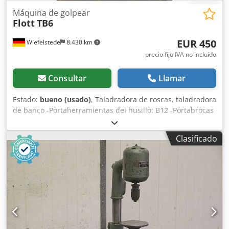
Máquina de golpear
Flott
TB6
EUR 450
Wiefelstede
8.430 km
precio fijo IVA no incluído
Consultar
Llamar
Estado:
bueno (usado)
, Taladradora de roscas, taladradora
de banco -Portaherramientas del husillo: B12 -Portabrocas
para roscado: Tapmatic 30 X M1,5-M7 -Alcance: 165 mm -
Potencia del motor: 0,25 kW Crodpfx Aheb A Imxo Tof -
Clasificado
Peso: 60 kg