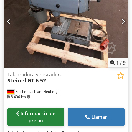
de modelo más antiguo, con ranuras de sujeción en la
base mecanizada, portabrocas y una superficie de sujeción
de (170 x 120 mm). Para el mecanizado de piezas con una
altura de (1 mm - 120 mm), una profundidad de
perforación de 30 mm y un rango de inclinación de más de
180 grados, con un voladizo del eje de perforación de 100
mm. El estado es bueno, considerando su antigüedad.
1
/
9
Taladradora y roscadora
Steinel
GT 6.52
Reichenbach am Heuberg
8.406 km
Información de
Llamar
precio