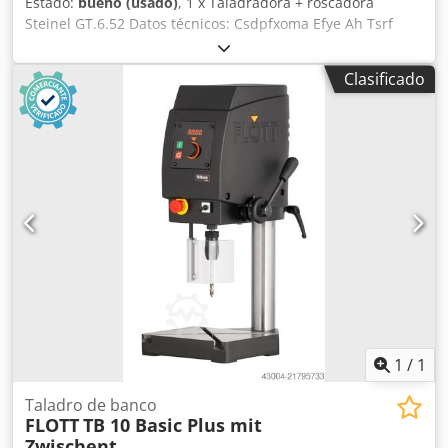
Estado:
bueno (usado)
, 1 x Taladradora + roscadora
Steinel GT.6.52 Datos técnicos: Csdpfxoma Efye Ah Tsrf
Velocidades: 500/630/1000/1250 rpm Potencia en acero: M
6 Diámetro máx.de sujeción pinza: 10 mm La máquina
Clasificado
puede inspeccionarse bajo tensión.
1
/
1
Taladro de banco
FLOTT
TB 10 Basic Plus mit
Zwischent