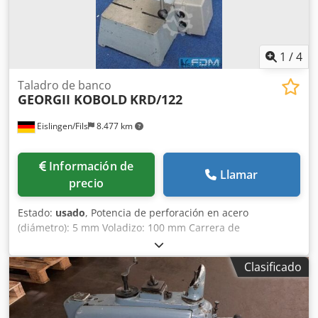
su antigüedad.
1
/
4
Taladro de banco
GEORGII KOBOLD
KRD/122
Eislingen/Fils
8.477 km
Información de
Llamar
precio
Estado:
usado
, Potencia de perforación en acero
(diámetro): 5 mm Voladizo: 100 mm Carrera de
perforación: 30 mm Tensión de funcionamiento: 220/380 V
Velocidad de rotación: 2820 rpm Mesa de sujeción: 170 x
Clasificado
120 mm Altura de la pieza de trabajo – máx.: 120 mm
Consumo total de energía: 200 W Cedpfxocxxmle Ah Tjrf
Peso de la máquina, aprox.: 35 kg Espacio requerido,
aprox.: 0,25 x 0,43 x 0,5 m Taladradora de mesa robusta y