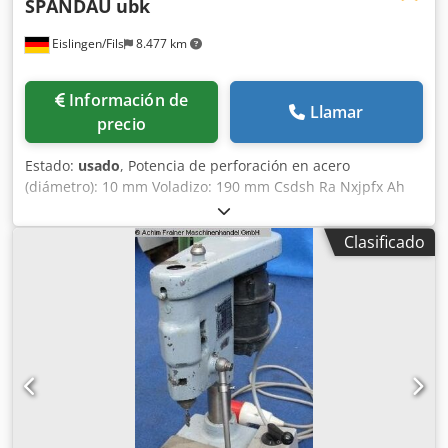
SPANDAU
ubk
Eislingen/Fils
8.477 km
Información de
Llamar
precio
Estado:
usado
, Potencia de perforación en acero
(diámetro): 10 mm Voladizo: 190 mm Csdsh Ra Nxjpfx Ah
Tjrf Carrera de perforación: 65 mm Potencia total
requerida: 0,5 kW Peso aproximado de la máquina: 0,05 t
Clasificado
Espacio requerido: 0,3 x 0,7 x 0,7 m Diámetro de la
columna: 80 mm Placa base mecanizada: Sí Superficie de
la mesa: 300 x 250 mm Ajuste de altura: 0 - 280 mm
Velocidades de rotación: 950 - 2000 rpm Taladradora de
mesa antigua, muy robusta, con ranuras de sujeción en la
base mecanizada, portabrocas y una superficie de sujeción
de (300 x 250 mm). Permite el mecanizado de piezas con
una altura de (1 mm - 260 mm) y una profundidad de
perforación de 65 mm, con un voladizo del husillo de
perforación de 190 mm. El estado es bueno, considerando