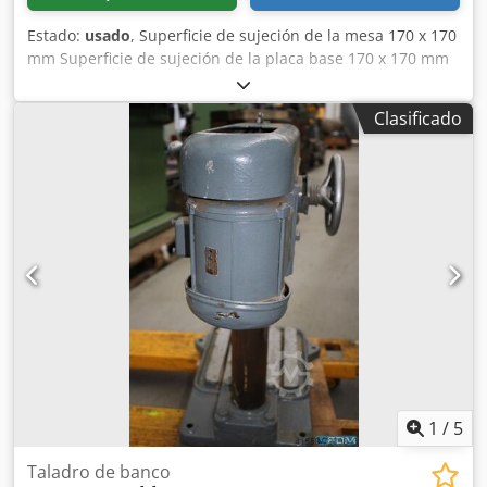
Estado:
usado
, Superficie de sujeción de la mesa 170 x 170
mm Superficie de sujeción de la placa base 170 x 170 mm
Profundidad de garganta 185 mm Codpfovh Nbbsx Ah Terf
Carrera de la caña 65 mm Velocidades del husillo 500 / 896
Clasificado
/ 1473 / 2428 rpm Diámetro de la columna 65 mm Potencia
total necesaria 0,37 kW
1
/
5
Taladro de banco