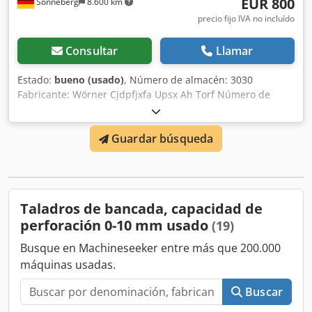
EUR 800
Sonneberg
8.600 km
precio fijo IVA no incluído
Consultar
Llamar
Estado:
bueno (usado)
, Número de almacén: 3030
Fabricante: Wörner Cjdpfjxfa Upsx Ah Torf Número de
máquina: 26207 Tipo / Modelo: B8 Capacidad de
perforación: hasta 10 mm Portahusillo: Mandril Rango de
Guardar búsqueda
velocidad: 780 a 10.000 rpm Carrera: 70 mm Distancia a la
columna: mm Superficie de la mesa: 240 x 220 mm Ajuste
de cabeza: Superficie de instalación de la máquina: 320 x
430 mm mm Potencia total: kW Accesorios/Equipamiento:
Mandril Estado: muy bueno Peso: 120 kg Dimensiones con
Taladros de bancada, capacidad de
mesa: 600 x 800 x 1.200 mm Superficie de trabajo de la
perforación 0-10 mm usado
(19)
mesa: 560 x 720 mm
Busque en Machineseeker entre más que 200.000
máquinas usadas.
Buscar