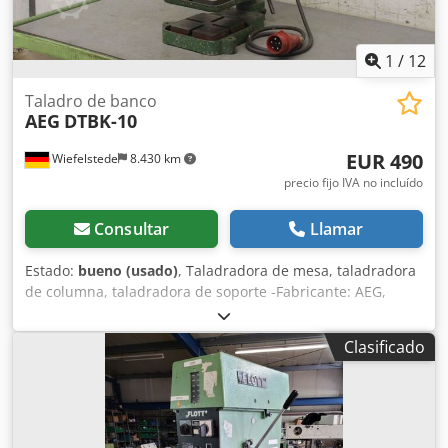
1
/
12
Taladro de banco
AEG
DTBK-10
EUR 490
Wiefelstede
8.430 km
precio fijo IVA no incluído
Consultar
Llamar
Estado:
bueno (usado)
, Taladradora de mesa, taladradora
de columna, taladradora de soporte -Fabricante: AEG,
taladradora de mesa, modelo DTBK-10 -Mesa de fijación:
175 x 175 mm Csdpfx Ahohfavqs Tjrf -Portaherramientas:
Clasificado
portabrocas B16 -Distancia del husillo al soporte: 200 mm -
Columna: diámetro 60 mm -Recorrido del husillo: 70 mm -
Motor: 0,25 kW / 2800 rpm -Tensión: 380 V -Dimensiones:
580/590/A730 mm -Peso: 60 kg