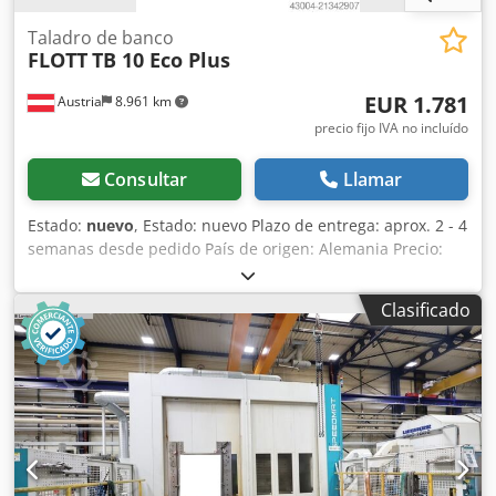
Taladro de banco
FLOTT
TB 10 Eco Plus
EUR 1.781
Austria
8.961 km
precio fijo IVA no incluído
Consultar
Llamar
Estado:
nuevo
, Estado: nuevo Plazo de entrega: aprox. 2 - 4
semanas desde pedido País de origen: Alemania Precio:
1.781,01 € Capacidad de taladrado en acero de
construcción: 10 mm Portabrocas: B 16 Distancia eje-
Clasificado
columna: 180 mm Rango de velocidades: 250 - 3.000 rpm
Potencia del motor: 0,45 kW Longitud: 400 mm Ancho: 248
mm Altura: 460 mm Peso: 30 kg Recorrido del husillo: 50
mm Distancia husillo-mesa: 105 - 245 mm Mesa: 300 x 200
mm Diámetro de la columna: 50 mm Capacidad de
taladrado continua/normal: 10 / 12 mm (en E335/ST60)
Avance manual Indicador digital de velocidad Capó de
protección robusto, de alta calidad e inclinado para fácil