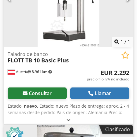
equipado con portabrocas de 1 - 16 mm Mesa giratoria
Codpju Id Dzefx Ah Tjrf *
1
/
1
Taladro de banco
FLOTT
TB 10 Basic Plus
EUR 2.292
Austria
8.961 km
precio fijo IVA no incluído
Consultar
Llamar
Estado:
nuevo
, Estado: nuevo Plazo de entrega: aprox. 2 - 4
semanas desde pedido País de origen: Alemania Precio:
2.292,56 € Capacidad de taladrado en acero estructural: 10
mm Portaherramientas: B 16 Distancia entre el
Clasificado
portaherramientas y la columna: 220 mm Velocidades: 250