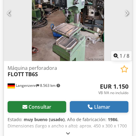
1
/
8
Máquina perforadora
FLOTT
TB6S
EUR 1.150
Langenzenn
8.563 km
VB IVA no incluído
Consultar
Llamar
Estado:
muy bueno (usado)
, Año de fabricación:
1986
,
Dimensiones (largo x ancho x alto): aprox. 450 x 300 x 1700
mm Profundidad máxima de perforación: 60 mm Crsdpfx