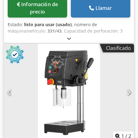
Información de
Llamar
precio
Estado:
listo para usar (usado)
, número de
máquina/vehículo:
331/43
, Capacidad de perforación: 3
mm Credpfx Ahefnbgqe Tjf Distancia entre el eje de la
broca y la columna: 100 mm Velocidades de husillo: 6300 y
Clasificado
9000 rpm Motor de transmisión: 380 V, 0,18 kW
Dimensiones: 470 x 250 x 520 mm Peso: 39 kg
1
/
2