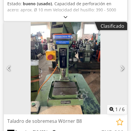
Estado:
bueno (usado)
, Capacidad de perforación en
acero: aprox. Ø 10 mm Velocidad del husillo: 390 - 5000
rpm / 8 pasos Proyección: 180 mm Portaherramientas: MK
2 Carrera de la caña: 70 mm Superficie de sujeción de la
Clasificado
mesa: 240 x 220 mm Cjdsrypb Sopfx Ah Tsrf Peso: aprox.
80 kg Dimensiones An x Pr x Al: aprox. 400 x 500 x 800 mm
¡sin carro!
1
/
6
Taladro de sobremesa Wörner B8