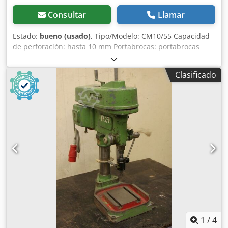
Consultar
Llamar
Estado:
bueno (usado)
, Tipo/Modelo: CM10/55 Capacidad
de perforación: hasta 10 mm Portabrocas: portabrocas
Rango de velocidad: de 460 a 2.190 rpm (?) Recorrido: 100
mm Saliente: 220 mm Mesa: 275 x 220 mm Potencia total:
Clasificado
0,4 kW Accesorios/Equipamiento: portabrocas Estado:
bueno Peso: 125 kg Dimensiones: 330 x 750 x 660 mm
Cjdpfxoznrnyo Ah Torf
1
/
4