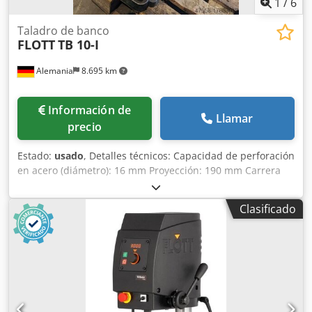
1
/
6
Taladro de banco
FLOTT
TB 10-I
Alemania
8.695 km
Información de
Llamar
precio
Estado:
usado
, Detalles técnicos: Capacidad de perforación
en acero (diámetro): 16 mm Proyección: 190 mm Carrera
de taladrado: 60 mm Distancia máx. husillo/mesa: 250 mm
Rango de velocidad: 410 / 725 / 1100 / 1700 a 4 pasos rpm
Clasificado
Soporte del husillo MK: MK 2 Superficie de sujeción de la
mesa: 155 x 155 mm Ajuste vertical: Mesa/mesa = 180 mm
Posibilidad de giro de la mesa: 360 ° Superficie de sujeción
de la placa base: 175 x 175 mm Distancia del centro del
husillo a la placa base:: máx. 360 mm Diámetro de la
columna: 70 mm Peso de la máquina aprox.: 65 kg
Dimensiones L x A x A: 0,6 x 0,3 x 0,85 m Portabrocas