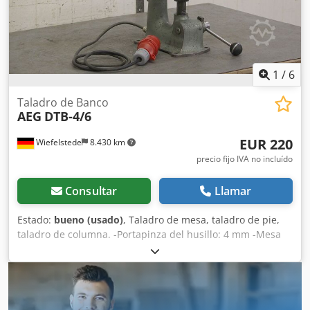
1
/
6
Taladro de Banco
AEG
DTB-4/6
EUR 220
Wiefelstede
8.430 km
precio fijo IVA no incluído
Consultar
Llamar
Estado:
bueno (usado)
, Taladro de mesa, taladro de pie,
taladro de columna. -Portapinza del husillo: 4 mm -Mesa
de sujeción: Ø 125 mm -Alcance: 105 mm -Velocidades de
rotación: 1400 rpm -Diámetro de la columna: 41 mm -
Recorrido del husillo: 55 mm -Potencia del motor: 75 W
Codpfxsd Nia Ej Ah Tsrf -Dimensiones: 290/150/A530 mm -
Peso: 13,4 kg