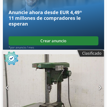
Anuncie ahora desde EUR 4,49
*
11 millones de compradores
le
esperan
Crear anuncio
*por anuncio / mes
Clasificado