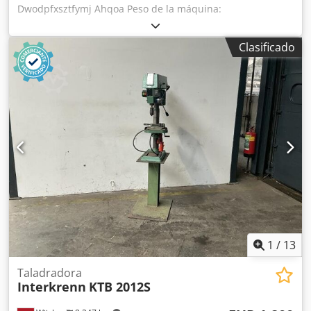
Dwodpfxsztfymj Ahqoa Peso de la máquina:
aproximadamente 69 kg.
Clasificado
1
/
13
Taladradora
Interkrenn
KTB 2012S