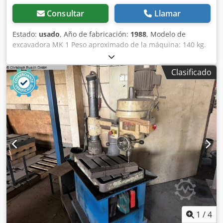
Consultar
Llamar
Estado:
usado
, Año de fabricación:
1988
, Modelo de
excavadora MK 1 Peso aproximado de la máquina: 140 kg.
Dwedoztfwfopfx Ahqsa
Clasificado
1
/
4