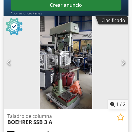
Crear anuncio
*por anuncio / mes
Clasificado
1
/
2
Taladro de columna
BOEHRER
SSB 3 A