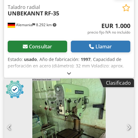
Taladro radial
UNBEKANNT
RF-35
EUR 1.000
Alemania
8.292 km
precio fijo IVA no incluído
Consultar
Llamar
Estado:
usado
, Año de fabricación:
1997
, Capacidad de
perforación en acero (diámetro): 32 mm Voladizo: aprox.
920 mm Fresa de vástago: 76 mm Fresa plana: 20 mm Cono
de la brocha: MT3 Dwjdpfx Ajztf Auohqsa Recorrido del
Clasificado
eje: 130 mm Recorrido del cabezal de fresado: 380 mm
Dimensiones de la mesa: 550 x 500 mm Diámetro de la
columna: 115 mm