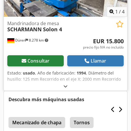
1
/
4
Mandrinadora de mesa
SCHARMANN
Solon 4
EUR 15.800
Düren
8.278 km
precio fijo IVA no incluído
Consultar
Llamar
Estado:
usado
, Año de fabricación:
1994
, Diámetro del
husillo: 125 mm Recorrido en el eje X: 2000 mm Recorrido
en el eje Y: 1600 mm Sistema de control: Siemens 840 C
Dwodpfxoztfwxe Ahqja Recorrido en el eje Z: 1400 mm
Recorrido en el eje W: 600 mm Cono SK50: sí Potencia total
Descubra más máquinas usadas
requerida: 40 kW Peso de la máquina: aproximadamente
27 toneladas
Mecanizado de chapa
Tornos