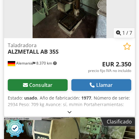
1
/
7
Taladradora
ALZMETALL
AB 35S
EUR 2.350
Alemania
8.370 km
precio fijo IVA no incluído
Consultar
Llamar
Estado:
usado
, Año de fabricación:
1977
, Número de serie:
2934 Peso: 709 kg Avance: sí, m/min Portaherramientas:
MK 3 Dwodpfx Ajztfytshqja
Clasificado