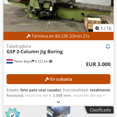
1
/
15
Termina en
8
d
23
h
23
min
19
s
Taladradora
GSP
2-Column Jig Boring
Países Bajos
8.222 km
EUR 3.000
En subasta
Estado:
listo para usar (usado)
, Funcionalidad:
totalmente
funcional
, recorrido eje X:
2.500 mm
, recorrido del eje Y:
1.400 mm
, recorrido del eje Z:
1.100 mm
, diámetro del
husillo:
100 mm
, número de ejes:
3
, DETALLES TÉCNICOS
Clasificado
Recorrido del eje X: 2.500 mm Recorrido del eje Y: 1.400