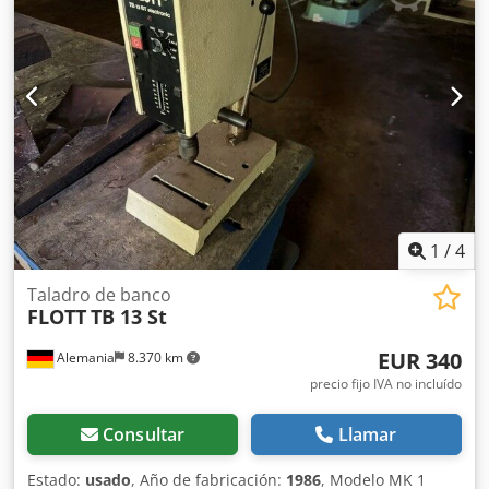
1
/
4
Taladro de banco
FLOTT
TB 13 St
EUR 340
Alemania
8.370 km
precio fijo IVA no incluído
Consultar
Llamar
Estado:
usado
, Año de fabricación:
1986
, Modelo MK 1