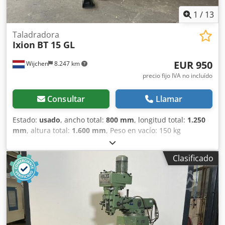
tipo de maquinaria industrial Lukas van Rossum
1
/
13
Taladradora
Ixion
BT 15 GL
EUR 950
Wijchen
8.247 km
precio fijo IVA no incluído
Consultar
Llamar
Estado:
usado
, ancho total:
800 mm
, longitud total:
1.250
mm
, altura total:
1.600 mm
, Peso en vacío: 150 kg
Máquina roscadora y taladradora - Documentación
disponible: No - Certificado CE: No - Número de serie:
Clasificado
132832 - Control: Convencional - Potencia [kW]: 0,55 -
Longitud de mesa [mm]: 290 Djdpfx Aozry H Sjhqewa -
Anchura de mesa [mm]: 225 - Velocidad mínima del husillo
[rpm]: 320 - Velocidad máxima del husillo [rpm]: 1600 -
Dimensiones de transporte: 1250 mm x 800 mm x 1600
mm (largo x ancho x alto) - Peso de transporte [kg]: 150 kg