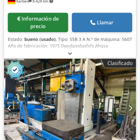
Karben
8.428 km
Información de
Llamar
precio
Estado:
bueno (usado)
, Tipo: SSB 3 A N.º de máquina: 5607
Año de fabricación: 1973 Dwsdpexlqxfsfx Ahqsa
Equipamiento: - Husillo de taladrado MK3 - Lámpara de
máquina - Portabrocas de cierre rápido, incl. cono
Clasificado
adaptador, rango de sujeción 3-16 mm - Velocidades
infinitamente variables Gama 1: 0-900 rpm Gama 2: 0-1700
rpm - Dispositivo para roscado Estado: bueno, revisada en
taller, variador de velocidad con cojinetes nuevos