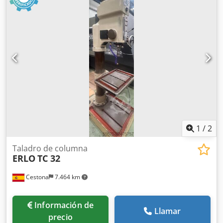
mm Recorrido del eje Z: 1.000 mm Diámetro del husillo:
100 mm Dodjzrmncepfx Ahqswa Longitud de la mesa:
2.200 mm Anchura de la mesa: 1.500 mm DETALLES DE LA
MÁQUINA Sistema de control: Convencional Número de
ejes: 3
1
/
2
Taladro de columna
ERLO
TC 32
Cestona
7.464 km
Información de
Llamar
precio