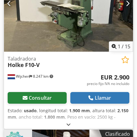
Información financiera IVA: El precio indicado es más IVA
IVA / Régimen de margen diferencial: El IVA es deducible
para empresarios Entrega e intercambio posibles en
cualquier momento para todo tipo de bienes industriales
Lukas van Rossum
1
/
15
Taladradora
Holke
F10-V
EUR 2.900
Wijchen
8.247 km
precio fijo IVA no incluído
Consultar
Llamar
Estado:
usado
, longitud total:
1.900 mm
, altura total:
2.150
mm
, ancho total:
1.800 mm
, Peso en vacío: 2500 kg -
Documentación disponible: Sí - Certificado CE: No Dwsdpfx
Aszrxfmshqea - Dimensiones de transporte: 1900 mm x
Clasificado
1800 mm x 2150 mm (largo x ancho x alto) - Peso de