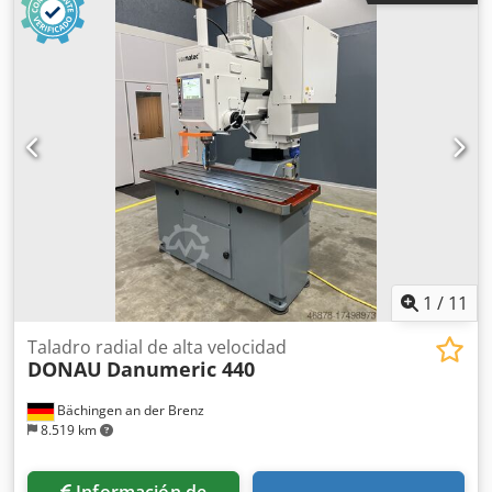
transporte [kg]: 2500 kg Información financiera IVA: El
precio indicado no incluye el IVA IVA/Régimen de
impuestos sobre el valor añadido: El IVA es deducible para
las empresas Entrega y aceptación de vehículos usados
posibles en cualquier momento para todos los productos
del sector industrial Lukas van Rossum
1
/
11
Taladro radial de alta velocidad
DONAU
Danumeric 440
Bächingen an der Brenz
8.519 km
Información de