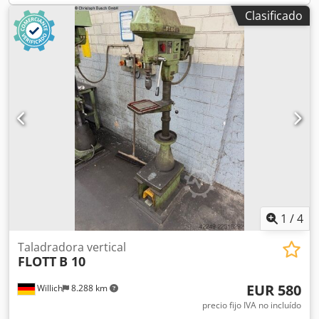
Clasificado
1
/
4
Taladradora vertical
FLOTT
B 10
EUR 580
Willich
8.288 km
precio fijo IVA no incluído