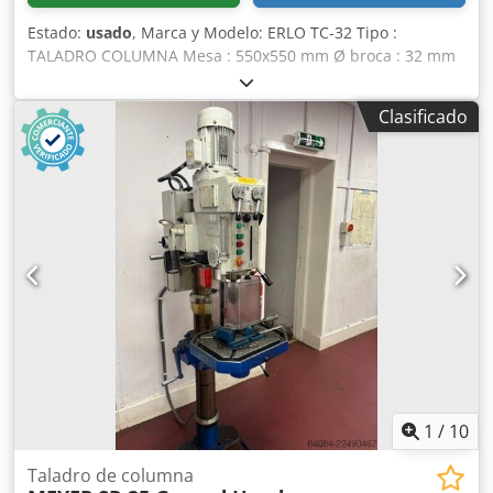
Estado:
usado
, Marca y Modelo: ERLO TC-32 Tipo :
TALADRO COLUMNA Mesa : 550x550 mm Ø broca : 32 mm
Distancia del husillo a la columna: 360 mm Altura máx de
la mesa al bajo husillo: 780 mm Profundidad de taladrado:
Clasificado
200 mm Mesa giratoria con grados: Sí Embrague de avance
de husillo: Sí Velocidades: de 93 a 1420 Avances de
taladrado: 0,10-0,18-0,24 Djdpfjzq R Uqjx Ahqowa
1
/
10
Taladro de columna