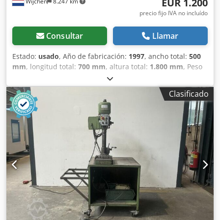
EUR 1.200
Wijchen
8.247 km
precio fijo IVA no incluído
Consultar
Llamar
Estado:
usado
, Año de fabricación:
1997
, ancho total:
500
mm
, longitud total:
700 mm
, altura total:
1.800 mm
, Peso
en vacío: 200 kg - Año de fabricación: 1997 -
Documentación disponible: No - Certificado CE: No -
Clasificado
Potencia [kW]: 1,1 - Longitud de la mesa [mm]: 290 - Ancho
de la mesa [mm]: 290 - Profundidad de perforación [mm]:
80 - Capacidad de perforación [mm]: 20 - Distancia entre el
husillo y la mesa [mm]: 225 - Velocidad mínima del husillo
[rpm]: 210 - Velocidad máxima del husillo [rpm]: 2580 -
Dimensiones para el transporte: 700 mm x 500 mm x 1800
mm (largo x ancho x alto) - Peso para el transporte [kg]:
200 kg - Bultos para el transporte [unidades]: 1
Información financiera IVA: El precio indicado no incluye el
IVA IVA/Régimen de recargo del IVA: El IVA es deducible
para las empresas Dodpfx Ahszry Nteqjwa Entrega y
aceptación de equipos usados siempre posible para todo