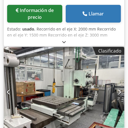
Información de
Llamar
precio
Estado:
usado
, Recorrido en el eje X: 2000 mm Recorrido
en el eje Y: 1500 mm Recorrido en el eje Z: 3000 mm
Dksdpfx Aszmitdscqjr Diámetro del husillo: 100 mm
Superficie de sujeción de la mesa: 1400 x 1300 mm Cono
Clasificado
de herramienta: MK Dimensiones (largo x ancho x alto): 6,4
x 3,2 x 3,4 m Peso de la máquina: aproximadamente 11,0 t
Taladradora de mesa usada. - Diversos conos de
herramientas - Mesa giratoria - Sistema de refrigeración -
Varilla de ajuste Ø 660