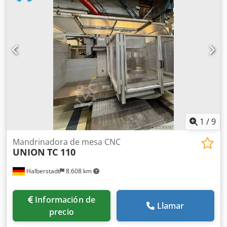
Revisión: 2002 Dkjdjt Hwtxjpfx Acqer BOSCH Ctrl. CC 300
1
/
9
Mandrinadora de mesa CNC
UNION
TC 110
Halberstadt
8.608 km
Información de
Llamar
precio