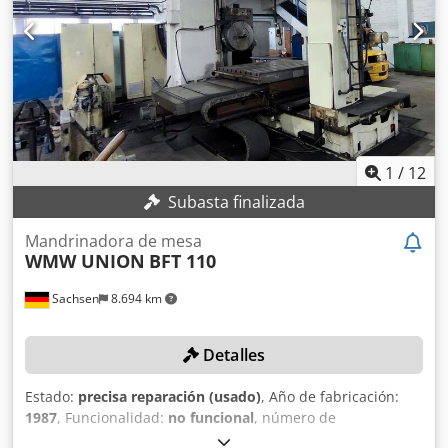
1
/
12
Subasta finalizada
Mandrinadora de mesa
WMW UNION
BFT 110
Sachsen
8.694 km
Detalles
Estado:
precisa reparación (usado)
, Año de fabricación:
1987
, Funcionalidad:
no funcional
, número de
máquina/vehículo:
12156
, recorrido eje X:
1.985 mm
,