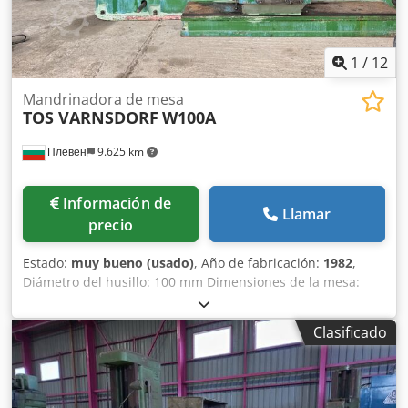
1
/
12
Mandrinadora de mesa
TOS VARNSDORF
W100A
Плевен
9.625 km
Información de
Llamar
precio
Estado:
muy bueno (usado)
, Año de fabricación:
1982
,
Diámetro del husillo: 100 mm Dimensiones de la mesa:
1250 x 1250 mm Recorrido transversal: 1600 mm Cabezal
de fresado disponible. Dkodpfx Acozqvxzjqsr
Clasificado