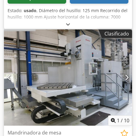
Estado:
usado
, Diámetro del husillo: 125 mm Recorrido del
husillo: 1000 mm Ajuste horizontal de la columna: 7000
mm Desplazamiento vertical del carro del husillo: 2500
mm/min Ajuste transversal del soporte: 450 mm Cono de
Clasificado
husillo: ISO 50 P.D.B. Potencia total requerida: 25 kW
Diámetro de la cabeza de refrentar: 800 mm Los datos
técnicos son indicaciones del fabricante u operador, por lo
que no son vinculantes para nosotros. Nos reservamos la
venta previa; aplican exclusivamente nuestras condiciones
generales de venta. Sobre nosotros: Más de 400 máquinas
propias en almacén Más de 15.000 m² de superficie de
almacenamiento, capacidad de grúa de 70 t Más de 10.000
artículos de accesorios para su taller ¿Desea vender
máquinas, líneas de producción o su empresa?
Contáctenos. Encontrará más ofertas en nuestra página
web. Las visitas son posibles previa cita. Dkjdpfxoyuql Ej
Acqjr Esperamos su visita. Su equipo Markus Hirsch
1
/
10
Mandrinadora de mesa