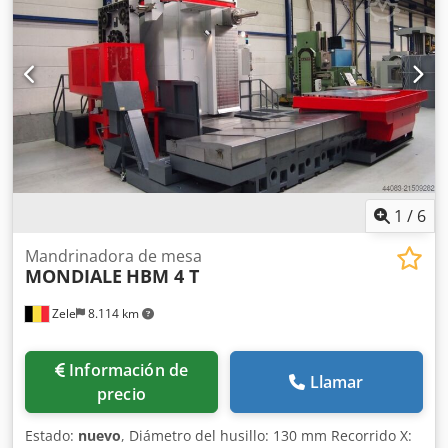
condiciones comerciales y de venta. Dkedpfx Aoy Tpl
Nscqjr Sobre nosotros más de 400 máquinas propias en
inventario más de 15.000 m² de superficie de
almacenamiento, capacidad de grúa de 70 t más de 10.000
artículos de accesorios para su taller Si quiere vender
máquinas, líneas de producción o su empresa,
contáctenos. Encontrará más ofertas en nuestro sitio web.
Las visitas son posibles previa concertación. Esperamos su
visita. Su equipo de Markus Hirsch
1
/
6
Mandrinadora de mesa
MONDIALE
HBM 4 T
Zele
8.114 km
Información de
Llamar
precio
Estado:
nuevo
, Diámetro del husillo: 130 mm Recorrido X: