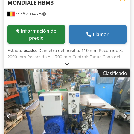
MONDIALE
HBM3
Zele
8.114 km
Información de
Llamar
precio
Estado:
usado
, Diámetro del husillo: 110 mm Recorrido X:
2000 mm Recorrido Y: 1700 mm Control: Fanuc Cono del
husillo: ISO 50 Recorrido Z: 1400 mm Superficie de la
mesa: 1250x1500 mm Capacidad de carga de la mesa:
Clasificado
5000 kg Velocidades del husillo: 35-3000 rpm Cambios
automáticos de herramienta: 60 Potencia total requerida:
18,5 / 22 kW Peso de la máquina aprox.: . t Dimensiones
aprox.: 1250 x 1500 mm Control: Fanuc 31 iMB (Manual
Guide i) Posibilidad de otros controles como Siemens,
Heidenhain, etc. Eje W: 550 Cubo de virutas Sistema de
refrigeración: 20 bar Protectores de mesa Los datos
técnicos provienen del fabricante o del operador y, por
tanto, no son vinculantes para nosotros. Nos reservamos la
venta previa; exclusivamente se aplican nuestras