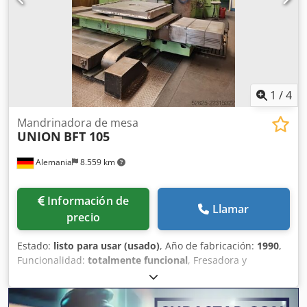
Pantalla digital Armario con muchas herramientas Precio:
8.500 euros, más IVA, según disponibilidad en nuestras
instalaciones.
1
/
4
Mandrinadora de mesa
UNION
BFT 105
Alemania
8.559 km
Información de
Llamar
precio
Estado:
listo para usar (usado)
, Año de fabricación:
1990
,
Funcionalidad:
totalmente funcional
, Fresadora y
taladradora horizontal CNC | Fabricante: UNION | Modelo:
BFT 105 Año de fabricación: 1990 Procesos de trabajo:
Taladrado, avellanado, escariado, taladrado de precisión,