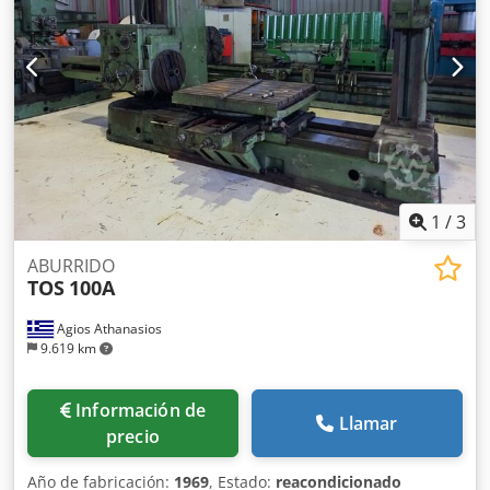
1
/
3
ABURRIDO
TOS
100A
Agios Athanasios
9.619 km
Información de
Llamar
precio
Año de fabricación:
1969
, Estado:
reacondicionado