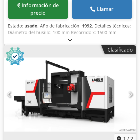
avería eléctrica y requiere reparación.
Información de
Llamar
precio
Estado:
usado
, Año de fabricación:
1992
, Detalles técnicos:
Diámetro del husillo: 100 mm Recorrido x: 1500 mm
recorrido y: 1450 mm eje z: 930 mm eje w: 506 mm Eje B
(mesa): 360 ° Control del programa: HdH TNC 407
Clasificado
Portaherramientas: SK50 Número de vueltas del husillo: 5 -
1.600 / sin escalonamiento Dsdpfeu Idqbsx Acqskr Carga
de la mesa: 4,0 toneladas Tamaño de la mesa: 1100 x 1400
mm Rotación de la mesa: 360 ° Etapas de avance: Eje
X/Y/W/Z: 2 - 2000 mm/min Eje X de avance rápido: eje
X/Y/W/Z 5000 mm/min. Potencia total necesaria: 40 kW
Dimensiones del armario eléctrico: 2000 x 600 x 2000 mm
Dimensiones de la máquina LxAxA: 4,9 x 3,7 x 3,8 m Peso
aproximado de la máquina: 14 toneladas
Taladradora/fresadora CNC con unidad hidráulica
Equipamiento Sonda de medición Volante electrónico
compensación hidráulica del peso eje Y cabezal de fresado
universal Y algunos accesorios, ¡consúltenos! en stock *
1
/
2