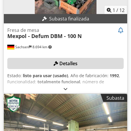
1
/
12
Subasta finalizada
Fresa de mesa
Mexpol - Defum
DBM - 100 N
Sachsen
8.694 km
Detalles
Estado:
listo para usar (usado)
, Año de fabricación:
1992
,
Funcionalidad:
totalmente funcional
, número de
máquina/vehículo:
9022
, recorrido eje X:
1.500 mm
,
recorrido del eje Y:
1.450 mm
, recorrido del eje Z:
930 mm
,
Subasta
diámetro del husillo:
100 mm
, velocidad del cabezal
(máx.):
1.600 rpm
, recorrido eje W:
506 mm
, ángulo de giro
eje B (máx.):
360 °
, DETALLES TÉCNICOS Recorrido x: 1.500
mm Dkjdpfxow T Sqts Acqor Recorrido y: 1.450 mm Eje z:
930 mm Eje w: 506 mm Eje B (mesa): 360° Tamaño de la
mesa: 1.100 x 1.400 mm Mesa giratoria: 360°