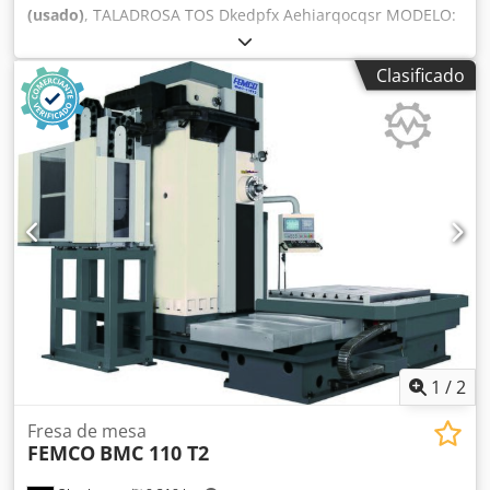
(usado)
, TALADROSA TOS Dkedpfx Aehiarqocqsr MODELO:
100A AÑO: 1969
Clasificado
1
/
2
Fresa de mesa
FEMCO
BMC 110 T2