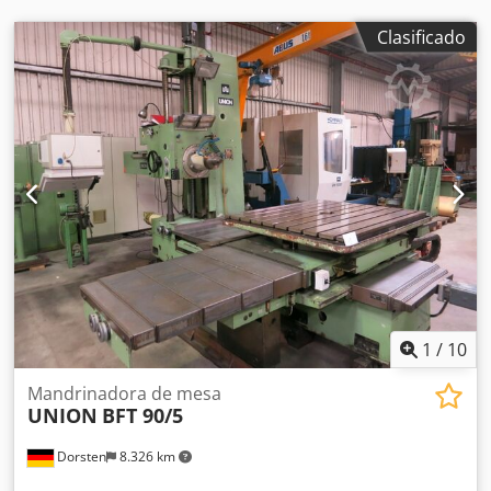
equipo de Markus Hirsch
Clasificado
1
/
10
Mandrinadora de mesa
UNION
BFT 90/5
Dorsten
8.326 km