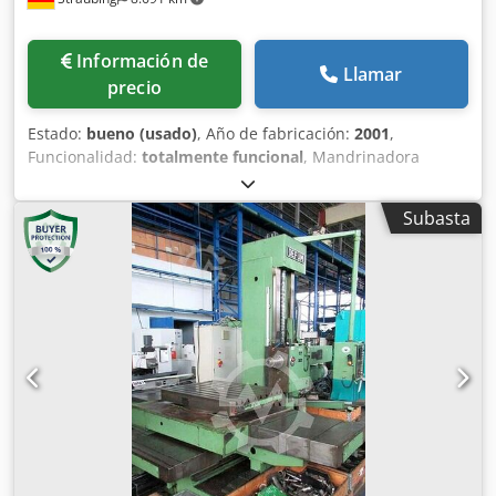
Información de
Llamar
precio
Estado:
bueno (usado)
, Año de fabricación:
2001
,
Funcionalidad:
totalmente funcional
, Mandrinadora
horizontal UNION T110 Año de fabricación: 2001
Recorridos: X: 1500 mm Y: 1250 mm (ajuste de altura total)
Subasta
0 mm - posición más baja del centro del husillo respecto a
la superficie de la mesa Z: 1000 mm W: 550 mm (recorrido
del husillo) Dedpfey Rpm Usx Acqjkr B: 360° sin fin
Diámetro del husillo: 110 mm Marchas (cambios): 2
Velocidad máxima: 4000 rpm Avance rápido: 15 m/min
Cono del husillo: SK 50 Superficie de la mesa: 1000 x 1250
mm Anchura de ranura en T: 22 mm Altura de la superficie
de sujeción sobre el suelo: 1050 mm Carga máxima sobre
la mesa: 6 t Peso total (completo): aprox. 13,5 t Control
CNC: Heidenhain TNC 426 Manivela electrónica Se pueden
adquirir varios soportes portaherramientas adicionales.