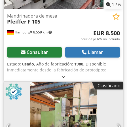
1
/
6
Mandrinadora de mesa
Pfeiffer
F 105
EUR 8.500
Hamburg
8.559 km
precio fijo IVA no incluído
Consultar
Llamar
Estado:
usado
, Año de fabricación:
1988
, Disponible
inmediatamente desde la fabricación de prototipos:
Taladradora de mesa Pfeifer Año de fabricación: 1988.
Estado impecable. Modelo: F 105 Diámetro del husillo: 105
Clasificado
mm Cono para el husillo de fresado: SK 50 Cono para el
husillo de taladrado: SK 40 Recorridos en los ejes X/Y/Z:
1000/1000/1500 mm Mesa: 1000 x 850 mm Capacidad de
carga de la mesa: 4 toneladas Velocidades de husillo: 14 –
1500 rpm Carrera del husillo: 500 mm Avance rápido: 2500
mm/min Potencia del motor del husillo: 7,5 kW, potencia
total: 12 kW Peso: 9 toneladas Tope Dkedpfszrbyajx Acqjr