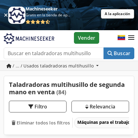
Machineseeker
A la aplicación
Gratis en la tienda de aplicaciones
Vender
Buscar
/ ... / Usados taladradoras multihusillo
Taladradoras multihusillo de segunda
mano en venta
(84)
Filtro
Relevancia
Máquinas para el trabajo d
Eliminar todos los filtros