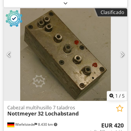
multihusillo articulado, taladradora de filas, cabezal de
perforación para pasadores, taladradora para pasadores,
Clasificado
caja de cambios para taladrar. -Cantidad: máx. 3 brocas -
Portabrocas: M8 -Rotación derecha/izquierda: alternada -
Distancia entre brocas: 26 mm -Desplazamiento: 7 mm -
Cantidad: 4 cabezales de perforación disponibles -Precio:
por unidad -Dimensiones: 85/70/A120 mm Cjdpeb A R N
Rjfx Alfeha -Peso: 4 kg
1
/
5
Cabezal multihusillo 7 taladros
Nottmeyer
32 Lochabstand
EUR 420
Wiefelstede
8.430 km