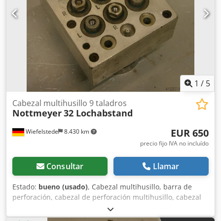
1
/
5
Cabezal multihusillo 9 taladros
Nottmeyer
32 Lochabstand
EUR 650
Wiefelstede
8.430 km
precio fijo IVA no incluído
Consultar
Llamar
Estado:
bueno (usado)
, Cabezal multihusillo, barra de
perforación, cabezal de perforación multihusillo, cabezal
multihusillo articulado, taladradora en línea, cabezal de
perforación para ensambles, máquina taladradora para