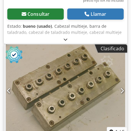
precio fijo IVA no incluído
Consultar
Llamar
Estado:
bueno (usado)
, Cabezal multieje, barra de
taladrado, cabezal de taladrado multieje, cabezal multieje
articulado, taladradora de fila, cabezal de taladrado para
clavijas, taladradora para clavijas, sistema de transmisión
Clasificado
para taladrar. -Cantidad: máx. 7 brocas Csdpfob A R Rgsx
Alfjha -Portabrocas: M8 -Rotación: alternada, hacia la
derecha/izquierda -Distancia entre brocas: 32 mm -
Distancia entre brocas: 15 mm -Dimensiones: 190/80/A110
mm -Peso: 8 kg