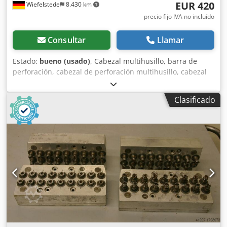
EUR 420
Wiefelstede
8.430 km
precio fijo IVA no incluído
Consultar
Llamar
Estado:
bueno (usado)
, Cabezal multihusillo, barra de
perforación, cabezal de perforación multihusillo, cabezal
multihusillo articulado, máquina de perforación en línea,
cabezal de perforación para tacos, máquina de
Clasificado
perforación para tacos, transmisión de perforación. -
Cantidad: máx. 5 taladros -Portaherramientas: M8 -
Rotación: alternada, en sentido horario/antihorario -
Distancia entre taladros: 32 mm Csdpfxjb A R Hio Alfoha -
Dimensiones: 195/75/A90 mm -Peso: 3 kg