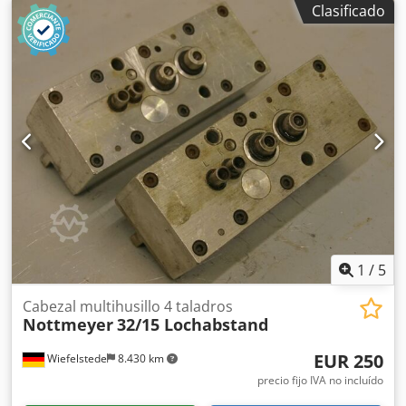
Clasificado
1
/
5
Cabezal multihusillo 4 taladros
Nottmeyer
32/15 Lochabstand
EUR 250
Wiefelstede
8.430 km
precio fijo IVA no incluído