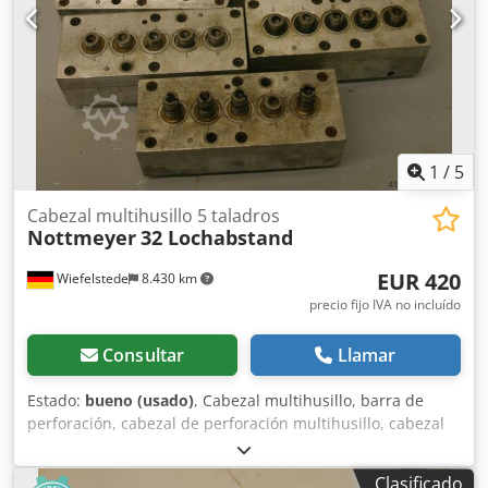
Dimensiones: 285/120/A105 mm -Peso: 8 kg/unidad
1
/
5
Cabezal multihusillo 5 taladros
Nottmeyer
32 Lochabstand
EUR 420
Wiefelstede
8.430 km
precio fijo IVA no incluído
Consultar
Llamar
Estado:
bueno (usado)
, Cabezal multihusillo, barra de
perforación, cabezal de perforación multihusillo, cabezal
multihusillo articulado, máquina de perforación en línea,
cabezal de perforación para tornillos, máquina de
Clasificado