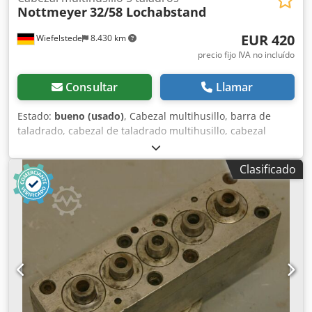
Nottmeyer
32/58 Lochabstand
EUR 420
Wiefelstede
8.430 km
precio fijo IVA no incluído
Consultar
Llamar
Estado:
bueno (usado)
, Cabezal multihusillo, barra de
taladrado, cabezal de taladrado multihusillo, cabezal
multihusillo articulado, taladradora de filas, cabezal de
taladrado para tornillos, taladradora para tornillos,
Clasificado
sistema de engranajes para taladrar -Cantidad: máx. 5
brocas -Portabrocas: M8 -Giro a la derecha/izquierda:
alternado -Distancia entre brocas: 32/58 mm -
Dimensiones: 250/90/A100 mm Chedpfx Alob A R Itefsa -
Peso: 6 kg