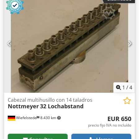
perforación para tornillos, transmisión de perforación -
Cantidad: máx. 5 perforadores -Portaherramientas: M8 -
Giro a la derecha/izquierda: alternado -Distancia entre
perforadores: 32 mm -Cantidad: 7 cabezales de
perforación disponibles -Precio: por unidad Csdpob A R
Ibofx Alfeha -Dimensiones: 190/75/A90 mm -Peso: 3
kg/unidad
1
/
4
Cabezal multihusillo con 14 taladros
Nottmeyer
32 Lochabstand
EUR 650
Wiefelstede
8.430 km
precio fijo IVA no incluído