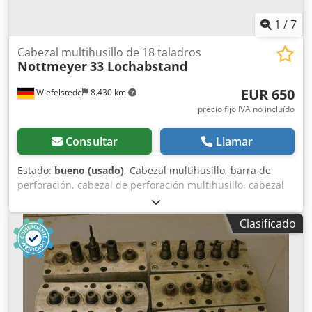
1
/
7
Cabezal multihusillo de 18 taladros
Nottmeyer
33 Lochabstand
EUR 650
Wiefelstede
8.430 km
precio fijo IVA no incluído
Consultar
Llamar
Estado:
bueno (usado)
, Cabezal multihusillo, barra de
perforación, cabezal de perforación multihusillo, cabezal
multihusillo articulado, máquina de perforación en línea,
cabezal de perforación para ensambles, máquina de
Clasificado
perforación para ensambles, transmisión de perforación. -
Cantidad: máx. 18 perforadores -Portaherramientas: M8 -
Rotación: alterna derecha/izquierda -Distancia entre filas
de perforadores: 33 mm -Distancia entre perforadores: 32
mm -Cantidad: 4 cabezales de perforación disponibles
Chjdpfxob A R H Se Alfsa -Precio: por unidad -