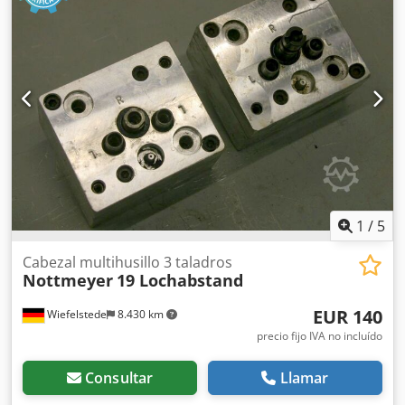
alternada, en sentido horario/antihorario -Distancia entre
perforadores: 32/40 mm -Dimensiones: 150/100/A100 mm -
Peso: 3 kg Csdpfx Asb A R R Dolfeha
1
/
5
Cabezal multihusillo 3 taladros
Nottmeyer
19 Lochabstand
EUR 140
Wiefelstede
8.430 km
precio fijo IVA no incluído
Consultar
Llamar