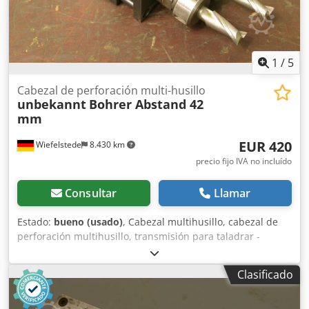
1
/
5
Cabezal de perforación multi-husillo
unbekannt
Bohrer Abstand 42
mm
EUR 420
Wiefelstede
8.430 km
precio fijo IVA no incluído
Consultar
Llamar
Estado:
bueno (usado)
, Cabezal multihusillo, cabezal de
perforación multihusillo, transmisión para taladrar -
Cabezal multihusillo -Número: máx. 2 brocas/fresas -
Mayor distancia entre centros de perforación: 42 mm -
Clasificado
Portabrocas superior: Ø 45 mm -Pinzas de sujeción
integradas: Ø 16 mm -Los cabezales multihusillo son
herramientas versátiles -para diversas operaciones, como