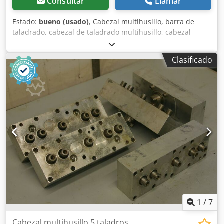
Consultar
Llamar
Estado:
bueno (usado)
, Cabezal multihusillo, barra de
taladrado, cabezal de taladrado multihusillo, cabezal
multihusillo articulado, taladradora de múltiples husillos
en línea, cabezal de taladrado para pasadores,
Clasificado
taladradora para pasadores, transmisión de taladrado
Cedpfx Alob A R Icsfjha -Cantidad: máx. 14 brocas -
Portabrocas: M10 -Giro: alternado, a la derecha/izquierda -
Distancia entre brocas: 32 mm -Dimensiones: 470/60/A130
mm -Peso: 10 kg
1
/
7
Cabezal multihusillo 5 taladros