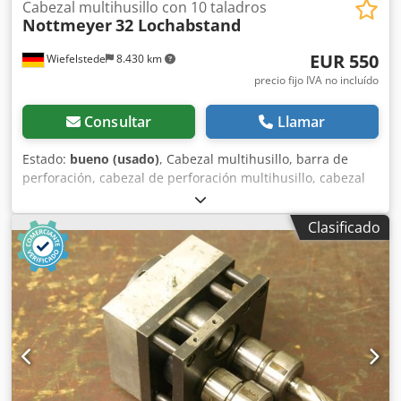
Cabezal multihusillo con 10 taladros
Nottmeyer
32 Lochabstand
EUR 550
Wiefelstede
8.430 km
precio fijo IVA no incluído
Consultar
Llamar
Estado:
bueno (usado)
, Cabezal multihusillo, barra de
perforación, cabezal de perforación multihusillo, cabezal
multihusillo articulado, taladradora de filas, cabezal de
perforación para espigas, taladradora para espigas, tren
Clasificado
de engranajes para taladrar -Cantidad: máx. 10 taladros -
Portaherramientas: M8 -Giro: alternado, a
derecha/izquierda -Distancia entre taladros: 32 mm -
Dimensiones: 350/95/A85 mm Csdpfxjb A R Rwo Alfeha -
Peso: 8 kg