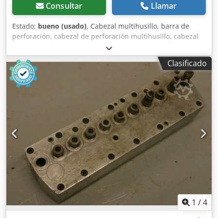
Consultar
Llamar
Estado:
bueno (usado)
, Cabezal multihusillo, barra de
perforación, cabezal de perforación multihusillo, cabezal
multihusillo articulado, taladradora de varios husillos,
cabezal de perforación para pasadores, taladradora para
Clasificado
pasadores, sistema de transmisión de perforación
Chjdpfeb A R Rljx Alfea -Cantidad: máx. 1 broca -
Portabrocas: M8 -Dimensiones: 80/80/A150 mm -Peso: 0,8
kg
1
/
4