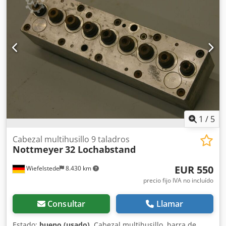
perforación, roscado, avellanado, refrentado Chjdpjb T Ti
Eofx Alfoa -con los que se pueden realizar varias
perforaciones simultáneamente -Dimensiones:
120/110/A220 mm -Peso: 5,6 kg
1
/
5
Cabezal multihusillo 9 taladros
Nottmeyer
32 Lochabstand
EUR 550
Wiefelstede
8.430 km
precio fijo IVA no incluído
Consultar
Llamar
Estado:
bueno (usado)
, Cabezal multihusillo, barra de