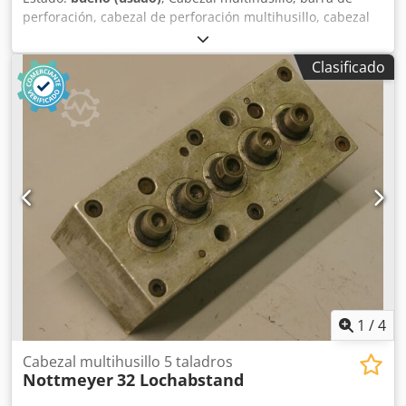
perforación, cabezal de perforación multihusillo, cabezal
multihusillo articulado, taladradora de múltiples husillos,
cabezal de perforación para tacos, taladradora para tacos,
Clasificado
transmisión de perforación -Cantidad: máx. 9 brocas -
Portabrocas: M8 Chjdpfx Alob A R E Nsfoa -Giro: alternado,
a derecha/izquierda -Distancia entre brocas: 32 mm -
Dimensiones: 75/290/A90 mm -Peso: 4 kg
1
/
4
Cabezal multihusillo 5 taladros
Nottmeyer
32 Lochabstand