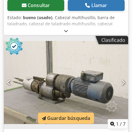
Consultar
Llamar
Estado:
bueno (usado)
, Cabezal multihusillo, barra de
taladrado, cabezal de taladrado multihusillo, cabezal
multihusillo articulado, taladradora de filas, cabezal de
taladrado para clavijas, taladradora para clavijas,
Clasificado
transmisión de taladrado -Cantidad: máx. 4 taladros -
Portaherramientas: M8 -Dirección: rotación alternada
izquierda/derecha -Distancia entre taladros: 32 mm -
Distancia entre taladros: 15 mm -Cantidad: 2 cabezales de
taladrado disponibles -Precio: por unidad Codpfjb A R R
Hjx Alfsha -Dimensiones: 200/75/A90 mm -Peso: 3 kg
Guardar búsqueda
1
/
7