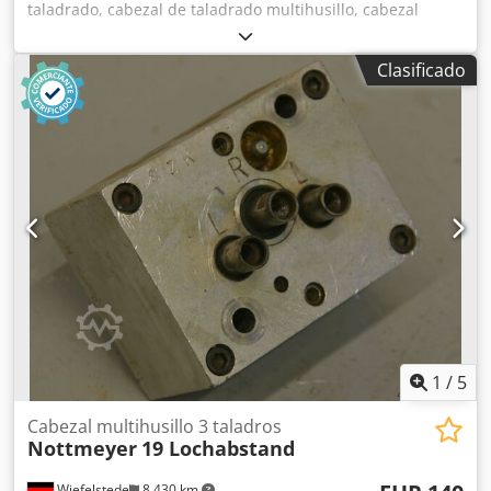
taladrado, cabezal de taladrado multihusillo, cabezal
multihusillo articulado, taladradora de múltiples husillos
en línea, cabezal de taladrado para espigas, taladradora
Clasificado
para espigas, transmisión de taladrado -Cantidad: máx. 19
brocas -Portabrocas: M8 -Rotación: alterna, en sentido
horario/antihorario -Distancia entre brocas: 32 mm -
Cantidad: 2 cabezales de taladrado disponibles -Precio:
por unidad Chsdpfx Alob A R Igsfoa -Dimensiones:
635/75/A100 mm -Peso: 10 kg
1
/
5
Cabezal multihusillo 3 taladros
Nottmeyer
19 Lochabstand
Wiefelstede
8.430 km