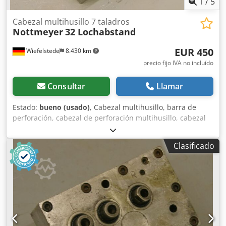
1
/
5
Cabezal multihusillo 7 taladros
Nottmeyer
32 Lochabstand
EUR 450
Wiefelstede
8.430 km
precio fijo IVA no incluído
Consultar
Llamar
Estado:
bueno (usado)
, Cabezal multihusillo, barra de
perforación, cabezal de perforación multihusillo, cabezal
multihusillo articulado, taladradora de filas, cabezal de
perforación para espigas, taladradora para espigas,
Clasificado
transmisión de perforación -Cantidad: máx. 7 brocas -
Portabrocas: M8 -Rotación: alterna, a derecha/izquierda -
Distancia entre brocas: 32 mm -Cantidad: 2 cabezales de
perforación disponibles -Precio: por unidad -Dimensiones:
240/70/A80 mm Cjdpfsb A R Rrox Alfsha -Peso: 6 kg