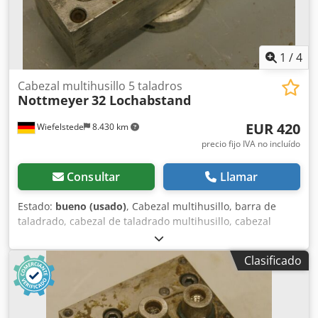
1
/
4
Cabezal multihusillo 5 taladros
Nottmeyer
32 Lochabstand
EUR 420
Wiefelstede
8.430 km
precio fijo IVA no incluído
Consultar
Llamar
Estado:
bueno (usado)
, Cabezal multihusillo, barra de
taladrado, cabezal de taladrado multihusillo, cabezal
multihusillo articulado, taladradora de varios husillos en
línea, cabezal de taladrado para espigas, taladradora para
Clasificado
espigas, transmisión de taladrado -Máx. 5 brocas -
Portabrocas: M8 -Giro alternado a la derecha/izquierda -
Distancia entre brocas: 32 mm Cjdpfx Aob A R Ixslfoha -
Dimensiones: 190/55/A100 mm -Peso: 4 kg