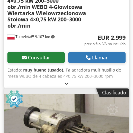
4×0,75 kW 200–3000
obr./min
WEBO 4-Głowicowa
Wiertarka Wielowrzecionowa
Stołowa 4×0,75 kW 200–3000
obr./min
EUR 2.999
Tuliszków
9.107 km
precio fijo IVA no incluído
Consultar
Llamar
Estado:
muy bueno (usado)
, Taladradora multihusillo de
mesa WEBO de 4 cabezales 4×0,75 kW 200–3000 rpm
Codezkmfxopfx Alfjha
Clasificado