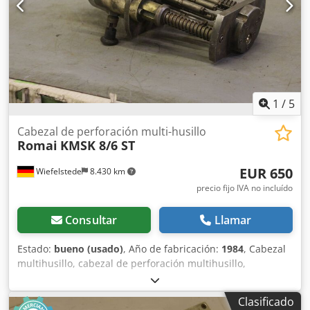
1
/
5
Cabezal de perforación multi-husillo
Romai
KMSK 8/6 ST
EUR 650
Wiefelstede
8.430 km
precio fijo IVA no incluído
Consultar
Llamar
Estado:
bueno (usado)
, Año de fabricación:
1984
, Cabezal
multihusillo, cabezal de perforación multihusillo,
transmisión de perforación Chjdpfx Aledym D Tsfsa -
Cabezal multihusillo articulado -Máx. número de taladros
Clasificado
-7 taladros instalados, pinza de sujeción: mm -Distancia