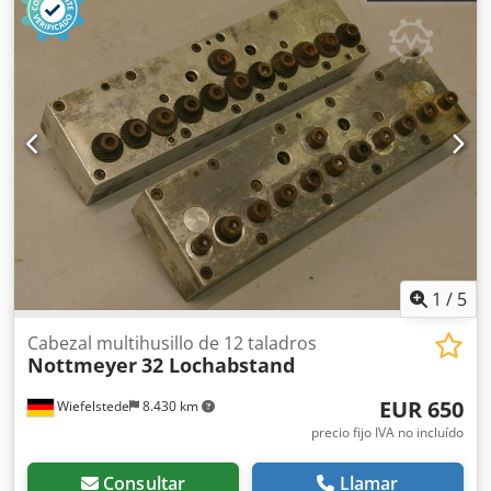
mínima entre taladros: mm -Peso: 11,3 kg Los cabezales
multihusillo articulados son herramientas versátiles para
diversas operaciones de mecanizado, como taladrar,
roscar, avellanar, refrentar, fresar y tornear, que permiten
mecanizar varios agujeros simultáneamente.
1
/
5
Cabezal multihusillo de 12 taladros
Nottmeyer
32 Lochabstand
EUR 650
Wiefelstede
8.430 km
precio fijo IVA no incluído
Consultar
Llamar