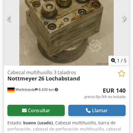
1
/
5
Cabezal multihusillo 3 taladros
Nottmeyer
26 Lochabstand
EUR 140
Wiefelstede
8.430 km
precio fijo IVA no incluído
Consultar
Llamar
Estado:
bueno (usado)
, Cabezal multihusillo, barra de
perforación, cabezal de perforación multihusillo, cabezal