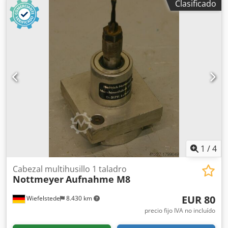
Clasificado
ensambles, transmisión de perforación Chodpfx Alsb A R
Rhsfsa -Cantidad: máx. 9 brocas -Portabrocas: M8 -Giro a
derecha/izquierda: alternado -Distancia entre brocas: 32
mm -Dimensiones: 140/125/A120 mm -Peso: 4 kg
1
/
4
Cabezal multihusillo 1 taladro
Nottmeyer
Aufnahme M8
EUR 80
Wiefelstede
8.430 km
precio fijo IVA no incluído