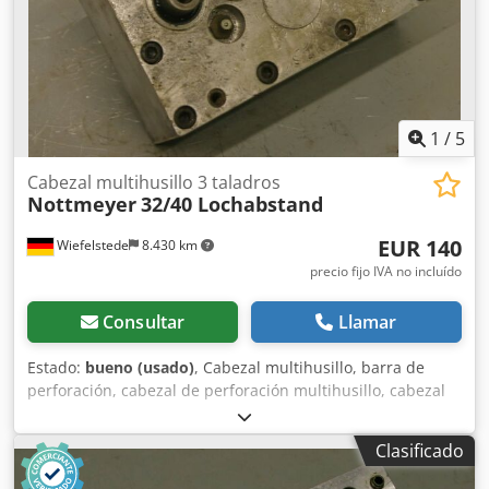
1
/
5
Cabezal multihusillo 3 taladros
Nottmeyer
32/40 Lochabstand
EUR 140
Wiefelstede
8.430 km
precio fijo IVA no incluído
Consultar
Llamar
Estado:
bueno (usado)
, Cabezal multihusillo, barra de
perforación, cabezal de perforación multihusillo, cabezal
multihusillo articulado, máquina de perforación en línea,
cabezal de perforación para espigas, máquina de
Clasificado
perforación para espigas, transmisión de perforación -
Cantidad: máx. 3 perforadores -Portabrocas: M8 -Rotación: