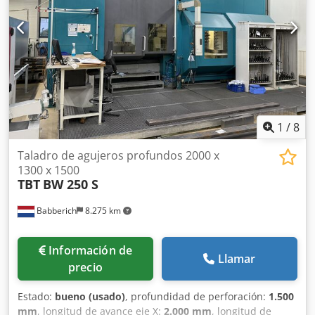
1
/
8
Taladro de agujeros profundos 2000 x
1300 x 1500
TBT
BW 250 S
Babberich
8.275 km
Información de
Llamar
precio
Estado:
bueno (usado)
, profundidad de perforación:
1.500
mm
, longitud de avance eje X:
2.000 mm
, longitud de