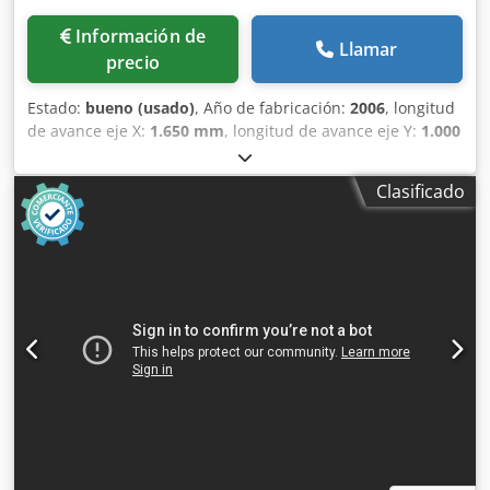
Información de
Llamar
precio
Estado:
bueno (usado)
, Año de fabricación:
2006
, longitud
de avance eje X:
1.650 mm
, longitud de avance eje Y:
1.000
mm
, Taladradora de agujeros profundos Cedpfx Ajwyup
Tslteha Imsa - MF 1200 BBL MACH-ID 9176 Fabricante: Imsa
Clasificado
Tipo: MF 1200 BBL Control: SELCA S4045 Año: 2006 Ø máx.
de taladro en acero: 5 - 40 mm Eje X: 1650 mm Eje Y: 1000
mm Eje W: 500 mm Dimensiones de la mesa / L x A o ø:
1200 x 1500 mm Cono del husillo: SK40Mk Velocidad: 4200
rpm Longitud: 6500 mm Ancho: 3800 mm Altura: 3400 mm
Peso: 6500 kg