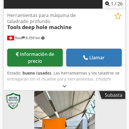
1
/
26
Herramientas para máquina de
taladrado profundo
Tools
deep hole machine
Root
8.359 km
Información de
Llamar
precio
Estado:
bueno (usado)
, Las herramientas y los taladros se
entregarán sin el mueble para herramientas. Chjdpfx
Alszd D N Istea Se entregará un carro para herramientas
con soportes para las mismas.
Subasta