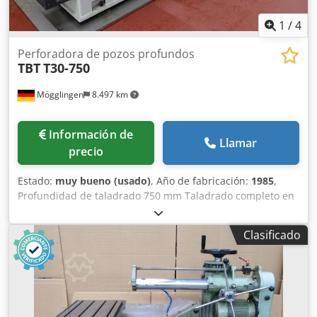
1
/
4
Perforadora de pozos profundos
TBT
T30-750
Mögglingen
8.497 km
Información de
Llamar
precio
Estado:
muy bueno (usado)
, Año de fabricación:
1985
,
Profundidad de taladrado 750 mm Taladrado completo en
acero aprox. 30 mm Velocidad máxima del husillo 5700
rpm Mesa de sujeción 1280 x 420 mm Mesa de
Clasificado
desplazamiento transversal Depósito de refrigerante
Diversos accesorios (brocas, casquillos) Chodoy N Ecpopfx
Altsa