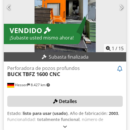
VENDIDO
¡Subaste usted mismo ahora!
1
/
15
Subasta finalizada
Perforadora de pozos profundos
BUCK
TBFZ 1600 CNC
Hessen
8.427 km
Detalles
Estado:
listo para usar (usado)
, Año de fabricación:
2003
,
Funcionalidad:
totalmente funcional
, número de
máquina/vehículo:
M01.16.21.51.02
, recorrido eje X:
1.600