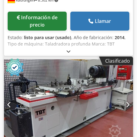
Kaufungen
8.502 km
Información de
Llamar
precio
Estado:
listo para usar (usado)
, Año de fabricación:
2014
,
Tipo de máquina: Taladradora profunda Marca: TBT
TIEFBOHRTECHNIK Modelo: ML 250-2-850 Año de
fabricación: 2014 Estado: Usada Tipo de control: CNC
Clasificado
Control: SIEMENS Ubicación: Planta de fábrica Control:
SIEMENS Diámetro de taladro: Ø 3 - 25 (18) mm Velocidad
de giro: 1000 - 6100 rpm Recorrido del carro de taladro:
850 mm Profundidad de taladro: 550 mm Distancia entre
husillos: 240 mm Cjdpfjza Arnox Altsha Dimensiones (L x A
x H): aprox. 6 x 5 x 2,3 m Peso de envío: aprox. 6.000 kg
Medidas de envío: aprox. 10 metros de carga