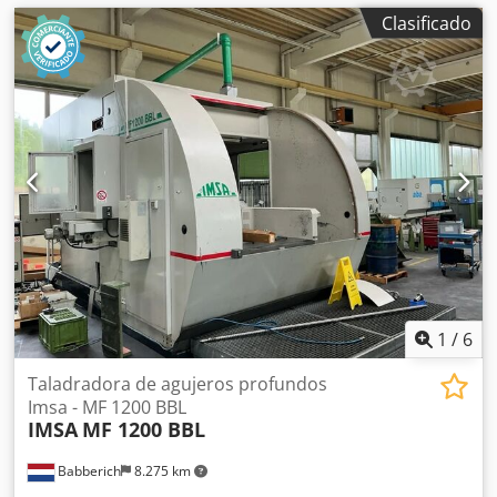
Clasificado
1
/
6
Taladradora de agujeros profundos
Imsa - MF 1200 BBL
IMSA
MF 1200 BBL
Babberich
8.275 km