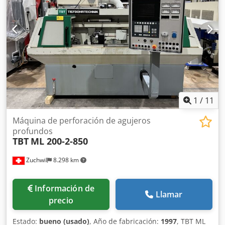
1
/
11
Máquina de perforación de agujeros
profundos
TBT
ML 200-2-850
Zuchwil
8.298 km
Información de
Llamar
precio
Estado:
bueno (usado)
, Año de fabricación:
1997
, TBT ML