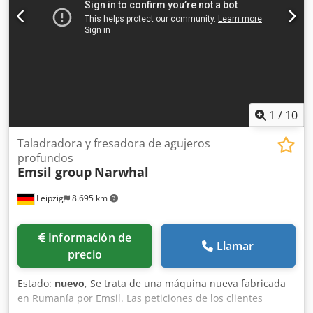
Dimensiones de la mesa: 1000 x 1000 mm - Sistema de
cambio de mesa manual con mesa de PUNTOS CERO
Cedpfxezixyro Altoha - Rotación de la mesa, eje B: 360.000
posiciones/revolución - Inclinación de la mesa, eje A: +/-
22,5° - Husillo de taladrado profundo: 11 Kw / 6000 RPM -
Husillo de fresado ISO 40: 13 Kw / 6000 RPM - Almacén de
herramientas ISO 40: 24 posiciones - Sistema de extracción
de humos AR FILTRAZIONI - Marca CE
1
/
10
Taladradora y fresadora de agujeros
profundos
Emsil group
Narwhal
Leipzig
8.695 km
Información de
Llamar
precio
Estado:
nuevo
, Se trata de una máquina nueva fabricada
en Rumanía por Emsil. Las peticiones de los clientes
pueden tenerse en cuenta en función de la viabilidad