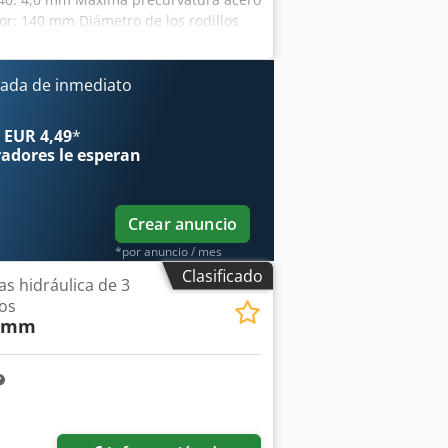
or: 140 mm Diámetro de los rodillos
 130 mm Dispositivo de curvado de conos
atibles hidráulicos Marcado CE
. 3400 x 1200 x 1200 mm Peso neto:
ada de inmediato
dpfx Apoza D U Djvekr El vendedor no
e datos. La máquina, en cuanto a
 EUR 4,49
*
usadas se venden sin ningún tipo de
radores
le esperan
Crear anuncio
*por anuncio / mes
Clasificado
s hidráulica de 3
los
2 mm