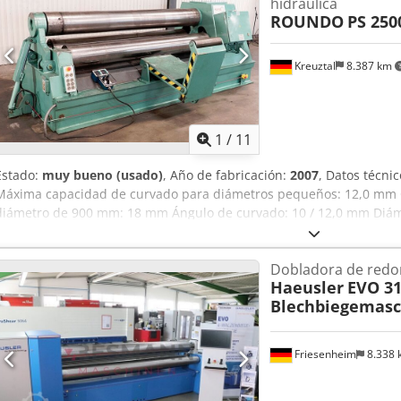
hidráulica
ROUNDO
PS 250
Kreuztal
8.387 km
1
/
11
Estado:
muy bueno (usado)
, Año de fabricación:
2007
, Datos técni
Máxima capacidad de curvado para diámetros pequeños: 12,0 mm C
diámetro de 900 mm: 18 mm Ángulo de curvado: 10 / 12,0 mm Diáme
Rodamiento basculante hidráulico Potencia de accionamiento: 11 kW
de sujeción de la chapa Pantalla digital Dimensiones (largo x ancho
Dobladora de red
Peso: aprox. 10 toneladas Estado: Dkjdpfxoztckie Apvjr En general,
Haeusler
EVO 31
vendedor no se hace responsable de errores de escritura o de tra
Blechbiegemasc
presenta, en cuanto a apariencia, técnica y desgaste, característic
máquinas usadas se venden sin garantía alguna.
Friesenheim
8.338