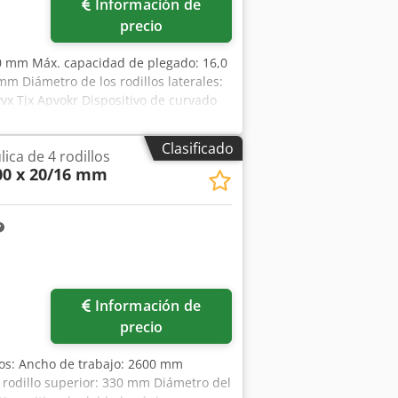
Información de
precio
00 mm Máx. capacidad de plegado: 16,0
m Diámetro de los rodillos laterales:
vx Tjx Apvokr Dispositivo de curvado
l giratorio con pantalla digital Cojinete
 Ancho x Alto): aprox. 5800 x 1700 x
Clasificado
ica de 4 rodillos
responsable de errores de escritura o
00 x 20/16 mm
a máquina es acorde a su antigüedad;
Información de
precio
cos: Ancho de trabajo: 2600 mm
rodillo superior: 330 mm Diámetro del