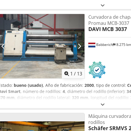
mediante la inclinación de los dos rodillos laterales cojinetes plega
giratorio con pantalla digital Dimensiones (largo x ancho x alto): 
Curvadora de chapa
muerto: aprox. 14 toneladas El vendedor no es responsable de error
Promau MCB-3037
datos. El aspecto, la tecnología y el desgaste de la máquina son a
DAVI
MCB 3037
usadas se venden sin ninguna garantía.
Babberich
8.275 k
1
/
13
Estado:
bueno (usado)
, Año de fabricación:
2000
, tipo de control:
C
Davi Smart
, número de rodillos:
4
, diámetro del rodillo (inferior):
3
370 mm
, diámetro del rodillo lateral:
320 mm
, longitud del rodillo:
mm
, peso total:
18.500 kg
, longitud total:
5.900 mm
, ancho total:
2
potencia:
30 kW (40,79 CV)
, Equipamiento:
dispositivo de curvado
Máquina curvadora
rodillos Davi Promau - MCB-3037 ID DE LA MÁQUINA: 9751 Fabrica
rodillos
Control: Davi Smart Año de fabricación: 2000 Dispositivo de curvad
Schäfer
SRMVS 2
rodillo para trabajos de curvado de perfiles Indicador de posición dig