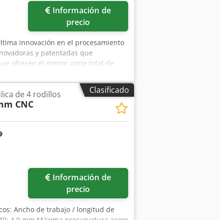
Información de
precio
 última innovación en el procesamiento
nnovadoras y patentadas que
ue ofrecen el menor coste total de
esta máquina y la última versión del
áquinas EVO. Disponible en stock:
Clasificado
ica de 4 rodillos
 rodillos Fabricante: Haeusler Tipo:
2 mm CNC
Alemania / Suiza Año de construcción:
iata Rendimiento: Anchura de trabajo
14 mm Capacidad de curvado 12 mm
ler, podemos componer y ofrecerle la
ontacto con nosotros.
Información de
precio
icos: Ancho de trabajo / longitud de
40: 4,0 mm Máxima precurvatura acero