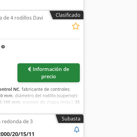
bles hidráulicos Panel de control
aprox. 6900 x 2300 x 1800 mm Peso
Clasificado
 de 4 rodillos Davi
es tipográficos o de transmisión de
cordes con su edad; Las máquinas
m
Información de
precio
ontrol NC
, fabricante de controles:
40 mm
, diámetro del rodillo (superior):
3.100 mm
, espesor de chapa (máx.):
25
.200 mm
, altura total:
2.300 mm
,
 cónico
, Máquina curvadora de cuatro
Subasta
 redonda de 3
nte: Davi Promau Modelo: MCB-3037
o cónico Extensión del extremo del
000/20/15/11
ital de los rodillos laterales