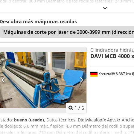
rodillo central: 300 mm Diámetro de los rodillos laterales: 240 mm 
mediante el ajuste oblicuo de ambos rodillos laterales Dksdsx Ii Hv
pantalla digital Potencia del motor: 11 kW Marcado CE Dimensiones (
2300 x 1900 mm Peso: aprox. 11 t Equipamiento adicional: Asistenc
Descubra más máquinas usadas
se responsabiliza de errores tipográficos o de transmisión de dato
Máquinas de corte por láser de 3000-3999 mm (dirección
visual, técnico y de desgaste acorde a su antigüedad; las máquina
garantía.
Cilindradora hidrául
DAVI
MCB 4000 
Kreuztal
8.387 km
1
/
6
Estado:
bueno (usado)
, Datos técnicos: Djdjwkaalopfx Apvskr Anc
de doblado: 6,0 mm máx. flexión: 4,0 mm Diámetro del rodillo super
laterales inferiores: 210 mm Diámetro del rodillo inferior medio: 