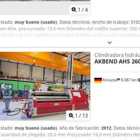
1
/
4
Estado:
muy bueno (usado)
, Datos técnicos: Ancho de trabajo: 31
mm Máx. pre-curvado: 12,0 mm Diámetro del rodillo superior: 300 m
270 mm Los tres rodillos accionados Rodillos endurecidos Dedpfexy
cónico mediante inclinación de los rodillos laterales Panel de contro
abatible hidráulico Potencia del motor: 7,5 kW Dimensiones (Largo x
Cilindradora hidrául
1500 mm Peso propio: aprox. 8,5 toneladas El vendedor no se hace 
AKBEND
AHS 26
transmisión de datos. El estado óptico, técnico y de desgaste de l
las máquinas usadas se venden sin ningún tipo de garantía.
Kreuztal
8.387 km
1
/
13
Estado:
muy bueno (usado)
, Año de fabricación:
2012
, Datos técni
Capacidad de plegado: 20,0 mm Precurvado: 16,0 mm Diámetro del 