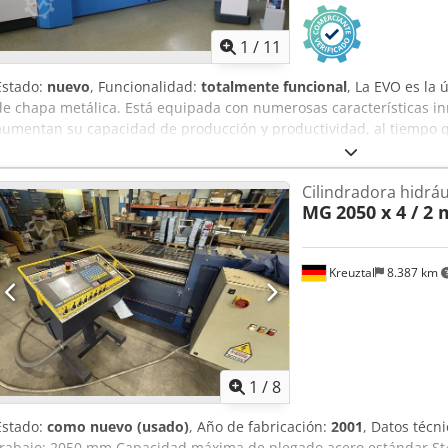
1
/
11
Estado:
nuevo
, Funcionalidad:
totalmente funcional
, La EVO es la
de chapa metálica. Está equipada con numerosas características i
aumentan su capacidad de producción y productividad, al tiempo q
propiedad. Destacan los componentes de alta calidad utilizados en 
sistema de control BENDtronic®, instalado de serie en todas las m
Cilindradora hidrául
HAEUSLER EVO 31031 Curvadora redonda de 4 rodillos / curvadora de
MG
2050 x 4 / 
EVO 31031 Curvadora de 4 rodillos / Curvadora de rodillos Origen: 
2024 Estado: NUEVA, máquina de exposición Disponibilidad: inmed
3100 mm Dkedpfsxwmb Hjx Apver Capacidad de curvado redondo 
Kreuztal
8.387 km
¿No encuentra la máquina adecuada? Como representante de Haeus
máquina deseada según sus necesidades. No dude en ponerse en c
1
/
8
Estado:
como nuevo (usado)
, Año de fabricación:
2001
, Datos técn
trabajo: 2050 mm Capacidad máxima de plegado acero estándar St