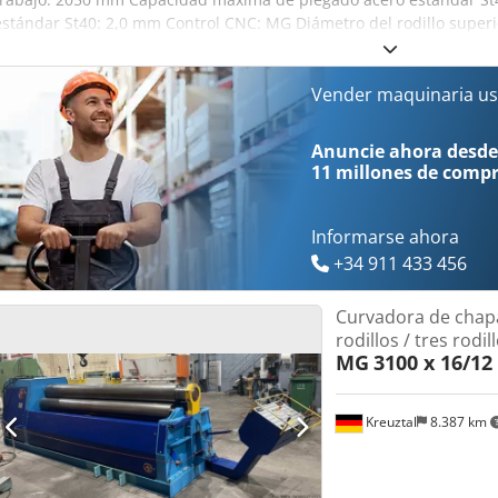
estándar St40: 2,0 mm Control CNC: MG Diámetro del rodillo superi
inferiores laterales: 105 mm Diámetro del rodillo inferior central:
Altura de trabajo: 800 mm Pupitre de mando móvil Rodamientos ab
Potencia del motor: 3 kW Dimensiones (Largo x Ancho x Alto): aprox
Vender maquinaria us
aprox. 2,5 toneladas Condición: Muy buen estado, muy poco uso Do
se responsabiliza de posibles errores de escritura o transmisión d
Anuncie ahora desde
aspecto, técnica y desgaste, corresponde a su edad; las máquinas 
11 millones de comp
garantía.
Informarse ahora
+34 911 433 456
Curvadora de chapa
rodillos / tres rodil
MG
3100 x 16/1
Kreuztal
8.387 km