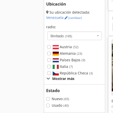
Ubicación
Su ubicación detectada:
Venezuela
(cambiar)
o
Dobladoras
Davi
Dobladora Dobladora
radio:
Ilimitado
(105)
Austria
(52)
Alemania
(23)
Países Bajos
(9)
Italia
(7)
República Checa
(3)
Mostrar más
Estado
Nuevo
(65)
Usado
(40)