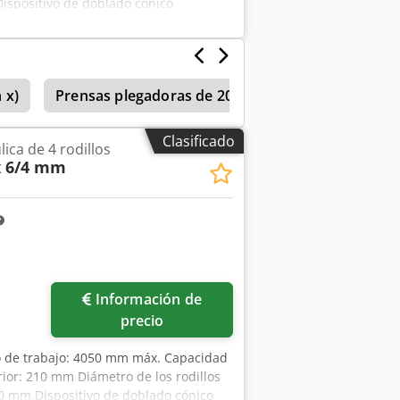
Dispositivo de doblado cónico
epfx Apver Pupitre de control móvil con
largo x ancho x alto): aprox. 5800 x
ia de plegado superior El vendedor no
s. La máquina presenta un estado
 x)
Prensas plegadoras de 200-299 t de presión
s usadas se venden sin ningún tipo de
Clasificado
ica de 4 rodillos
x 6/4 mm
Información de
precio
ho de trabajo: 4050 mm máx. Capacidad
ior: 210 mm Diámetro de los rodillos
210 mm Dispositivo de doblado cónico