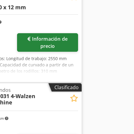
0 x 12 mm
Información de
precio
cos: Longitud de trabajo: 2550 mm
apacidad de curvado a partir de un
tro de los rodillos: 310 mm
 Ayuda de curvado lateral Dispositivo
 x alto): aprox. 4200 x 1500 x 1650 mm
Clasificado
ondos
 muy buen estado, con poco uso El
031 4-Walzen
nsmisión de datos. La máquina
hine
as acordes a su antigüedad; las
 km