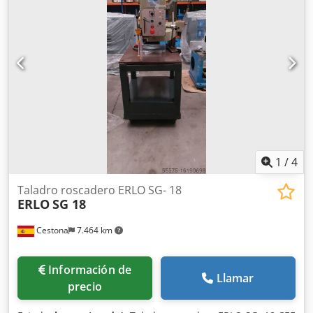
1
/
4
Taladro roscadero ERLO SG- 18
ERLO
SG 18
Cestona
7.464 km
Información de
Llamar
precio