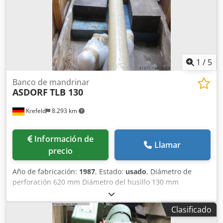
1
/
5
Banco de mandrinar
ASDORF
TLB 130
Krefeld
8.293 km
Información de
Llamar
precio
Año de fabricación:
1987
, Estado:
usado
, Diámetro de
perforación 620 mm Diámetro del husillo 130 mm
Profundidad de taladrado 320 mm Avance continuo 0 - 12
mm/min Velocidad 10 - 70 rpm Alimentación 380 V / 50 Hz
Clasificado
Chodst I D Swjpfx Ag Tja Potencia total necesaria 4 kW Peso