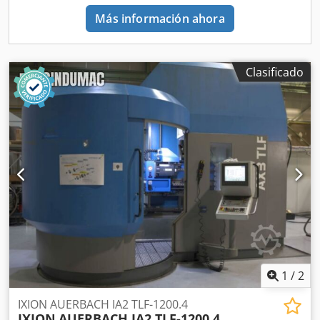
en metales, uso en líneas de producción). Mesa de trabajo:
Más información ahora
de fundición, con posibilidad de fijar piezas Panel de
control completo – posibilidad de ajuste de velocidad 2.
Parámetros de trabajo de la cabeza (clave para el
remachado): Fuerza de presión (kN) – si aparece en la
Clasificado
placa del cilindro o en la caja (normalmente 10–30 kN para
este tamaño) Recorrido del husillo/portaherramientas
(mm): medir desde la posición superior a la inferior
"Daylight" (distancia libre de trabajo: distancia entre el
extremo de la herramienta y la mesa en la posición
superior) Profundidad de garganta (throat depth): desde el
eje del husillo hasta la columna (alcance útil) Diámetro
máx. de remache / rango de trabajo: especificar según
pruebas o aplicaciones previas Tensión: normalmente
380/400 V, 50 Hz 3. Dimensiones y logística: L×A×H de la
base/total (cm) Alimentación: 3×400 V, protección p.ej.
C16–C20 (añadir de acuerdo a la potencia) Peso (pesar con
transpaleta con báscula o dar estimado)
1
/
2
IXION AUERBACH IA2 TLF-1200.4
IXION
AUERBACH IA2 TLF-1200.4