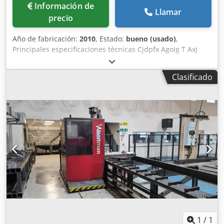
Información de
Llamar
precio
Año de fabricación:
2010
, Estado:
bueno (usado)
,
Principales especificaciones técnicas Cjdpfx Agoig T Axj
Tsha Perfiles a procesar • Sección máxima, mm: 1100 x
1100 • Longitud de la barra, m: 12 Capacidad de
Clasificado
perforación • Cabezales de perforación: 1 • Husillos por
cabezal de perforación vertical: 1 • Diámetro de
perforación máximo, mm: 31,75 • Diámetro de perforación
(con avance reducido), mm: 40 • Potencia por cabezal (CA),
kW: 5,5 • Velocidad de rotación del husillo controlada por
programa, con variación continua RPM: 180 - 1000 Otras
especificaciones • Velocidad de posicionamiento del eje X
(portal), m/min: 20 • Velocidad de posicionamiento del eje
Y (cabezal de perforación), m/min: 4
1
/
1