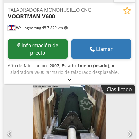
TALADRADORA MONOHUSILLO CNC
VOORTMAN
V600
Wellingborough
7.829 km
Información de
Llamar
precio
Año de fabricación:
2007
, Estado:
bueno (usado)
, ■
Taladradora V600 (armario de taladrado desplazable,
ejecutado con 1 unidad de taladrado horizontal y
cambiador automático de herramientas). ■ Mesa de
Clasificado
perforación con riel de potencia de 15 metros de longitud,
longitud efectiva de 12 metros ■ Hardware y software
(incluye control de la máquina VACON 110) Cedjq Hgg
Uopfx Ag Teha ■ Dispositivos de seguridad (parachoques
de seguridad) ■ Año de construcción 2007