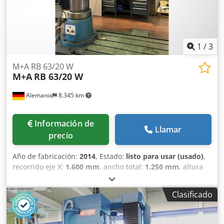
1
/
3
M+A RB 63/20 W
M+A
RB 63/20 W
Alemania
8.345 km
Información de
Llamar
precio
Año de fabricación:
2014
, Estado:
listo para usar (usado)
,
recorrido eje X:
1.600 mm
, ancho total:
1.250 mm
, altura
total:
3.437 mm
, potencia del motor del husillo:
5.500 W
,
longitud del producto (máx.):
3.080 mm
, velocidad del
Clasificado
cabezal (máx.):
1.600 rpm
, número de ejes:
3
, Esta
taladradora de 3 ejes M+A RB 63/20 W se fabricó en 2014.
Ofrece un diámetro máximo de taladrado de 63 mm en