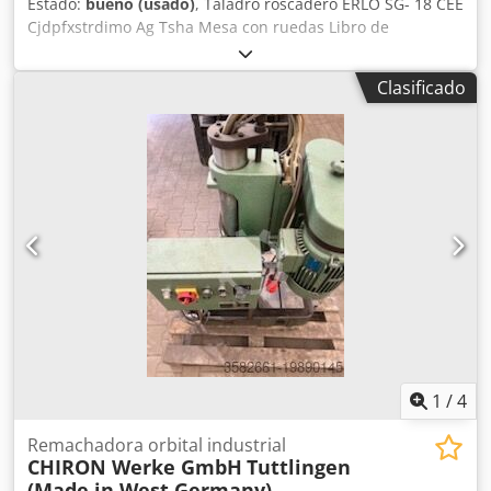
Estado:
bueno (usado)
, Taladro roscadero ERLO SG- 18 CEE
Cjdpfxstrdimo Ag Tsha Mesa con ruedas Libro de
instrucciones
Clasificado
1
/
4
Remachadora orbital industrial
CHIRON Werke GmbH
Tuttlingen
(Made in West Germany)