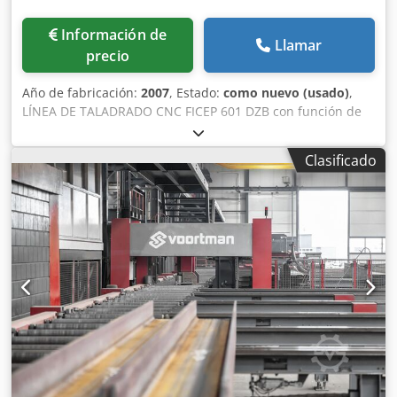
Información de
Llamar
precio
Año de fabricación:
2007
, Estado:
como nuevo (usado)
,
LÍNEA DE TALADRADO CNC FICEP 601 DZB con función de
MARCAJE en 4 direcciones. Vigas en I (sin alabeo): altura
del alma mínima 60 mm, máxima 610 mm. Anchura del ala
Clasificado
mínima 30 mm, máxima 310 mm. Perfiles en U (alma hacia
abajo): • Altura del alma mínima 60 mm, máxima 610 mm.
Anchura del ala mínima 30 mm, máxima 300 mm. Perfiles
en ángulo: • Altura del ala (también para alas de diferentes
tamaños) mínima 50 x 50 x 5 mm, máxima 250 x 250 x 40
mm. Perfiles planos: • Anchura mínima 100 mm, máxima
610 mm. Tubos cuadrados: • Tamaño mínimo 60 x 60 mm,
máximo 300 x 300 mm. Tubos rectangulares: • Tamaño
mínimo 60 x 30 mm, máximo 600 x 300 mm. Todas las
vigas: • Espesor máximo que se puede taladrar: 50 mm.
Longitud máxima (alimentación): 12000 mm. Csdpjh N
Taajfx Ag Toha