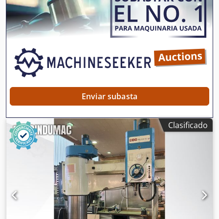
hidráulico: 15 mm Potencia del motor: 0,25 kW Longitud
total: 270 mm Presión de funcionamiento: 5,5 bar de aire
comprimido aceitado Adecuado para pinzas (no incluidas)
de Ø 3 a 8 mm El volumen de suministro incluye 2
generadores de señales (tensión 24 V DC, conector M8,
cable de 5 metros). Chodpjv Tnh Rjfx Ag Toa y titular Otras
versiones (velocidades, carrera, etc.) bajo pedido.
Enviar subasta
Clasificado