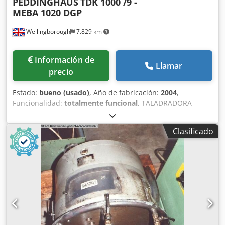
PEDDINGHAUS
TDK 1000 /9 -
MEBA 1020 DGP
Wellingborough
7.829 km
Información de
Llamar
precio
Estado:
bueno (usado)
, Año de fabricación:
2004
,
Funcionalidad:
totalmente funcional
, TALADRADORA
PEDDINGHAUS TDK 1000/9 9 HUSOS PERFIL MÁXIMO: 1000
X 420 mm Chsdpfxszc I Iye Ag Tsa SIERRADORA MEBA 1020
Clasificado
DGP diámetro de corte: 510 mm capacidad a 90 grados:
redonda: 510 mm capacidad a 90 grados: plana: 1020 x
510 mm capacidad a 60 grados: redonda: 500 (400) mm
capacidad a 60 grados: plana: 500 (400) x 510 mm
capacidad a 45 grados: redonda: 510 mm capacidad a 45
grados: plana: 750 (670) x 510 mm