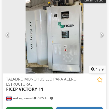
Sistema de alimentación con mordazas de sujeción.
Csdpfxsig T Ame Ag Toha Transferencias transversales de
alimentación de entrada. Transferencias transversales de
descarga de salida. Capacidad de 750 mm. Capacidad de
corte: Capacidad de corte circular (sin mordazas verticales,
ángulo de 0 grados): 520 mm. Capacidad de corte
rectangular (sin mordazas verticales, ángulo de 0 grados):
700 mm x 500 mm. Capacidad máxima con mordazas
verticales: 700 x 500 mm. Capacidad de corte circular con
giro de 45 grados: 450 mm. Capacidad de corte
rectangular con giro de 45 grados: 450 x 500 mm.
1
/
9
TALADRO MONOHUSILLO PARA ACERO
ESTRUCTURAL
FICEP
VICTORY 11
Wellingborough
7.829 km