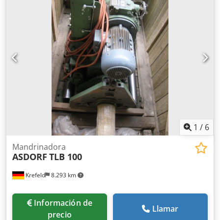
de la máquina aprox. 1,6 toneladas Espacio necesario
aprox. 2,0 x 1,2 x 1,3 m Mandrinadora transportable,
completamente lista para la conexión, Accionamiento del
husillo de perforación mediante reductor planetario
LENZE, Accionamiento de avance con motor de corriente
continua LENZE, potencia 160 vatios, giro en sentido
horario y antihorario, con portaherramientas para Ø 420 y
620 mm, portaherramientas para herramienta de refrentar
LENZ LPAS 3, diversos aceros de torneado,
1
/
6
Mandrinadora
ASDORF
TLB 100
Krefeld
8.293 km
Información de
Llamar
precio