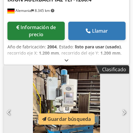
Alemania
8.345 km
Información de
Llamar
precio
Año de fabricación:
2004
, Estado:
listo para usar (usado)
,
recorrido eje X:
1.200 mm
, recorrido del eje Y:
1.200 mm
,
recorrido del eje Z:
700 mm
, fabricante de controles:
HEIDENHAIN
, modelo de controlador:
430M
, ancho total:
Clasificado
5.350 mm
, altura total:
4.020 mm
, potencia del motor del
husillo:
18.500 W
, longitud del producto (máx.):
5.150 mm
,
velocidad del cabezal (máx.):
6.000 rpm
, peso de la
herramienta:
3.500 g
, número de ejes:
6
, Esta taladradora
de 6 ejes IXION AUERBACH IA2 TLF-1200.4 se fabricó en
2004. Cuenta con un impresionante recorrido del eje X de
1.200 mm, recorrido del eje Y de 1.200 mm y recorrido del
eje Z de 700 mm. La máquina incluye una robusta
Guardar búsqueda
superficie de mesa giratoria de 1.000 x 1.000 mm y una
capacidad máxima de peso de la pieza de 7.000 kg. Si está