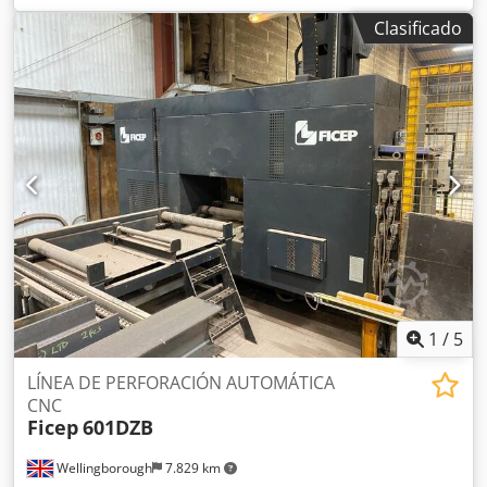
vertical en el eje Y: 2000 mm; - Recorrido en el eje W
Clasificado
(husillo): 900 mm - Recorrido transversal en el eje Z: 600
mm - Velocidad del husillo: 900 rpm - Diámetro del husillo:
150 mm Codpfx Asb Hv Twjg Toha - Peso aproximado de la
máquina: 50 toneladas Placas de base: 2 unidades, 2000 x
6000 Mesa giratoria Skoda E20
1
/
5
LÍNEA DE PERFORACIÓN AUTOMÁTICA
CNC
Ficep
601DZB
Wellingborough
7.829 km