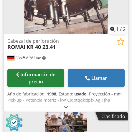
1
/
2
Cabezal de perforación
ROMAI
KR 40 23.41
Bühl
8.362 km
Información de
Llamar
precio
Año de fabricación:
1988
, Estado:
usado
, Proyección - mm
Pick-up - Potencia motriz - kW Cjdotqqkxjpfx Ag Tjha
Capacidad de perforación por husillo máx. 23 mm
Distancia entre husillos máx. 400 mm Velocidad continua
Clasificado
máx. 1200 rpm Potencia total necesaria kW Peso de la
máquina aprox. t Espacio necesario aprox. m