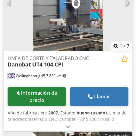
1
/
7
LÍNEA DE CORTE Y TALADRADO CNC
Danobat
UT4 104.CPI
Wellingborough
7.829 km
Información de
Llamar
precio
Año de fabricación:
2007
, Estado:
bueno (usado)
, Línea de
taladrado/aserrado CNC Danobat – Año 2007 Husillo
giratorio único. Rodillos de alimentación de entrada de 18
metros. Rodillos de descarga de salida de 12 metros.
Clasificado