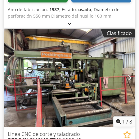
Año de fabricación:
1987
, Estado:
usado
, Diámetro de
perforación 550 mm Diámetro del husillo 100 mm
Profundidad de perforación 320 mm Velocidad 10 70 rpm
Chjdpfxstv Ihwo Ag Toa Avance continuo 0 - 12 mm/min
Clasificado
Alimentación 380 V / 50 Hz Potencia total necesaria 3 kW
Peso de la máquina aprox. 1,35 toneladas Espacio
necesario aprox. 1,0 x 2,5 x 1,0 m Mandrinadora
transportable, completamente lista para la conexión
Accionamiento del husillo de perforación mediante
reductor planetario LENZE, Accionamiento de avance con
motor de corriente continua LENZE, potencia 100 vatios,
giro en sentido horario y antihorario, con
portaherramientas para Ø 420 y Ø 550 mm,
portaherramientas para herramienta de refrentar, de
LENZ LPAS 3, varias herramientas de torneado,
1
/
8
Línea CNC de corte y taladrado