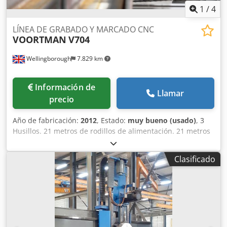
1
/
4
LÍNEA DE GRABADO Y MARCADO CNC
VOORTMAN
V704
Wellingborough
7.829 km
Información de
Llamar
precio
Año de fabricación:
2012
, Estado:
muy bueno (usado)
, 3
Husillos. 21 metros de rodillos de alimentación. 21 metros
de rodillos de descarga. Secciones de 1,25 metros.
Medición mediante alimentación por rodillos. Chodeh
Clasificado
Rrxpspfx Ag Tea Transferencias transversales.