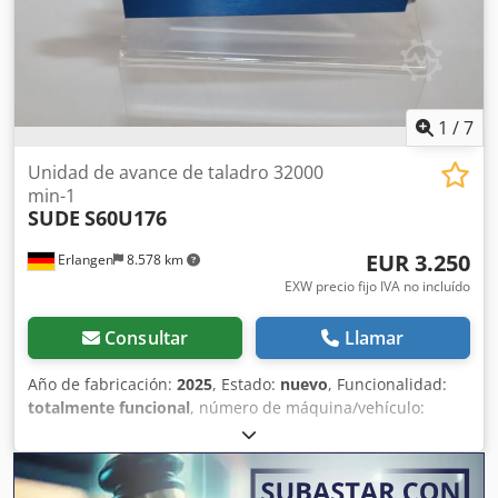
1
/
7
Unidad de avance de taladro 32000
min-1
SUDE
S60U176
EUR 3.250
Erlangen
8.578 km
EXW precio fijo IVA no incluído
Consultar
Llamar
Año de fabricación:
2025
, Estado:
nuevo
, Funcionalidad:
totalmente funcional
, número de máquina/vehículo:
60176
, Nueva unidad de alimentación de perforación
neumática con 2 transmisores de señales y sus soportes
Régimen de ralentí: 32000 min - 1 Carrera: 40 mm Freno