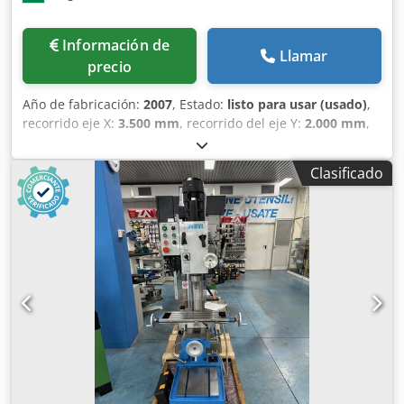
Información de
Llamar
precio
Año de fabricación:
2007
, Estado:
listo para usar (usado)
,
recorrido eje X:
3.500 mm
, recorrido del eje Y:
2.000 mm
,
recorrido del eje Z:
1.220 mm
, número de ejes:
5
, Esta TOS
Varnsdorf WHN130 de 5 ejes se fabricó en 2007. Cuenta
Clasificado
con una mandrinadora y fresadora horizontal con un
tamaño de mesa de 1600 × 1800 mm y un diámetro de
husillo de 130 mm. La máquina incluye una mesa giratoria
y está controlada por un sistema NCT-104. Considere la
oportunidad de comprar esta mandrinadora TOS
Varnsdorf WHN130. Póngase en contacto con nosotros
para obtener más información. • Sistema de control: NCT-
104 Husillo • Diámetro del husillo: 130 mm • Conicidad: ISO
50 (7:24) • Rango de velocidad del husillo: 10 - 1500 rpm •
Par máximo del husillo: aprox. 2350 Nm • Potencia del
motor principal: 37 kW Recorridos del eje • Recorrido del
eje X: 3500 mm • Recorrido eje Y: 2000 mm • Recorrido eje