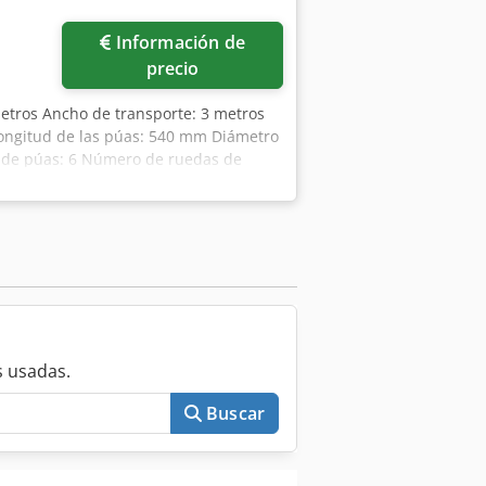
ás fotos
Información de
precio
metros Ancho de transporte: 3 metros
Longitud de las púas: 540 mm Diámetro
s de púas: 6 Número de ruedas de
ía 2 Potencia requerida: 51 kW / 70 CV
n es solo un ejemplo. Crjdpfxozdmuaj
 usadas.
Buscar