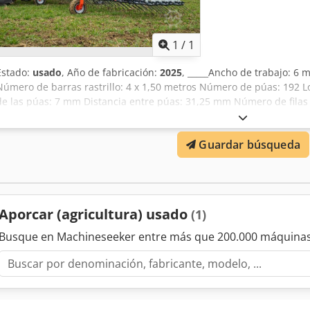
Pedir m
1
/
1
Estado:
usado
, Año de fabricación:
2025
, _____Ancho de trabajo: 6 
Número de barras rastrillo: 4 x 1,50 metros Número de púas: 192 
de las púas: 7 mm Distancia entre púas: 31,25 mm Número de fila
apoyo: 6 Plegado: en 3 partes Acoplamiento de tres puntos, categor
1 circuito hidráulico doble + 1 circuito hidráulico simple La image
Guardar búsqueda
Acwof Ubicación: null
Aporcar (agricultura) usado
(1)
Busque en Machineseeker entre más que 200.000 máquinas