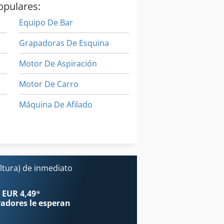
opulares:
Equipo De Bar
Grapadoras De Esquina
Motor De Aspiración
Motor De Carro
Máquina De Afilado
Máquina De Carpintería
Máquina De La Carpintería
ltura) de inmediato
 EUR 4,49
*
radores
le esperan