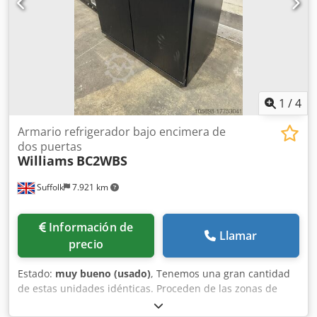
1
/
4
Armario refrigerador bajo encimera de
dos puertas
Williams
BC2WBS
Suffolk
7.921 km
Información de
Llamar
precio
Estado:
muy bueno (usado)
, Tenemos una gran cantidad
de estas unidades idénticas. Proceden de las zonas de
hospitalidad corporativa del estadio de Wembley. Csdpfou