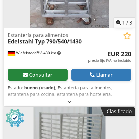
1
/
3
Estantería para alimentos
Edelstahl
Typ 790/540/1430
EUR 220
Wiefelstede
8.430 km
precio fijo IVA no incluído
Consultar
Llamar
Estado:
bueno (usado)
, Estantería para alimentos,
estantería para cocina, estantería para hostelería,
estantería para bandejas de horno -Dimensiones:
790/540/1430 mm (alto) Cjdpfjb A I Nvjx Aidsha -Distancia
Clasificado
entre estantes: 220 mm -Espacio intermedio: 330 mm -
Material: Acero inoxidable -Peso: 45 kg