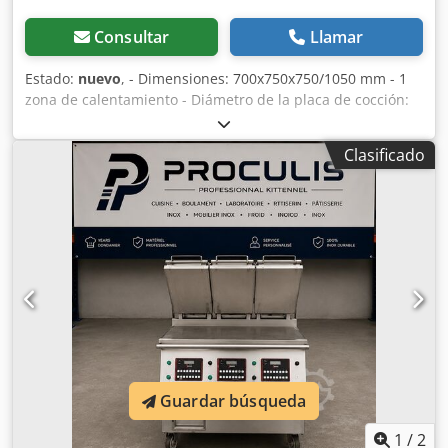
Consultar
Llamar
Estado:
nuevo
, - Dimensiones: 700x750x750/1050 mm - 1
zona de calentamiento - Diámetro de la placa de cocción:
Ø 300 mm - Potencia eléctrica: 5 kW - Voltaje: 400 V -
Frecuencia: 50/60 Hz Chjdpjw Em A Nofx Aidoa - Peso neto:
Clasificado
62 kg
Guardar búsqueda
1
/
2