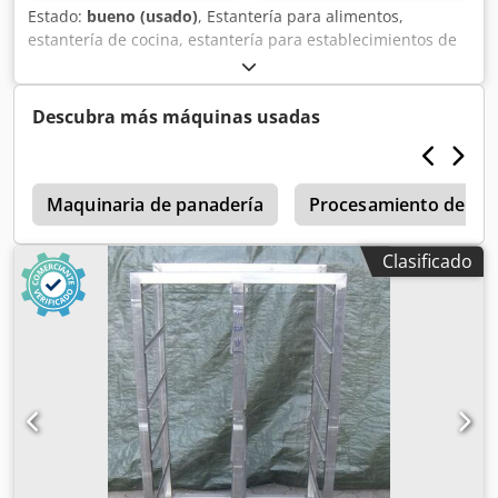
Estado:
bueno (usado)
, Estantería para alimentos,
estantería de cocina, estantería para establecimientos de
hostelería -Dimensiones: 1060/650/1760 mm
(ancho/profundidad/alto) -Distancia entre estantes: 370
mm -Material: aluminio -Peso: 42 kg Chodpob A I Nqofx
Descubra más máquinas usadas
Aidea
e
Maquinaria de panadería
Procesamiento de ca
Clasificado