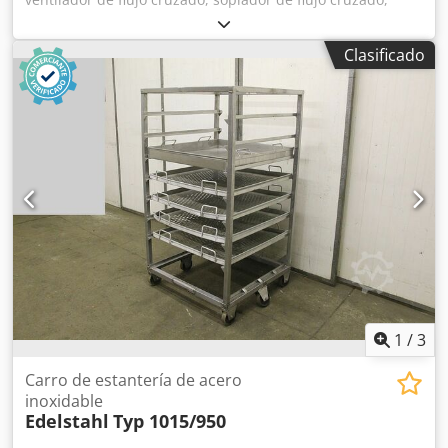
ventilador de flujo cruzado, ventilador de rodillo
Chjdpfjunn H Ejx Aidoa -Ventilador Ventilador tangencial -
Clasificado
Motor: EMI 105B-50110/3 -Tensión: 230 V / 110/300 W /
1100 rpm -Rueda del ventilador: Ø 150 x 240 mm en
ambos lados -Dimensión: 1040/220/H200 mm -Peso: 10 kg
1
/
3
Carro de estantería de acero
inoxidable
Edelstahl
Typ 1015/950