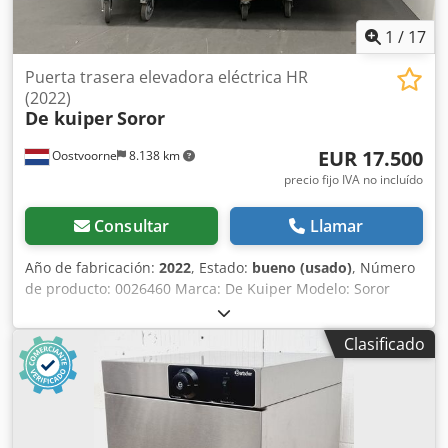
1
/
17
Puerta trasera elevadora eléctrica HR
(2022)
De kuiper
Soror
EUR 17.500
Oostvoorne
8.138 km
precio fijo IVA no incluído
Consultar
Llamar
Año de fabricación:
2022
, Estado:
bueno (usado)
, Número
de producto: 0026460 Marca: De Kuiper Modelo: Soror
Categoría del producto: Freidoras Longitud: 2700 mm
Anchura: 920 mm Altura: 1800 mm Tensión de conexión
Clasificado
(V): 400 Potencia (W): 47150 Año de fabricación: 2022
Csdpfszbmptsx Aidoha Equipado con sistema de filtrado
de grasa. Incluye 3 cubas (1x ORE440 y 2x ORE540) y
bandeja de desbaste.