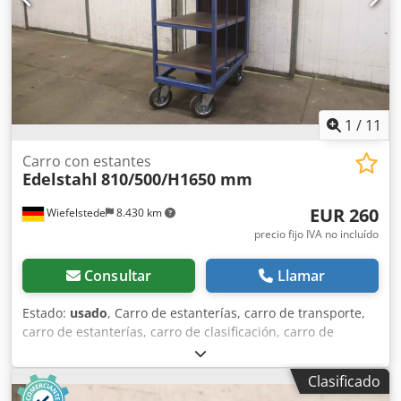
1
/
11
Carro con estantes
Edelstahl
810/500/H1650 mm
EUR 260
Wiefelstede
8.430 km
precio fijo IVA no incluído
Consultar
Llamar
Estado:
usado
, Carro de estanterías, carro de transporte,
carro de estanterías, carro de clasificación, carro de
preparación de pedidos, estantería móvil, carro de
estanterías, carro de bordado -Carro de transporte: Carro
Clasificado
de preparación de pedidos Carro de estanterías Chodorri S