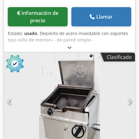
Información de
Llamar
precio
Estado:
usado
, Depósito de acero inoxidable con soportes
tipo «silla de montar» - de pared simple -
limpiado/enjuagado - capacidad: aproximadamente 23 000
litros - cúpula y salidas soldadas Chsdpfoiw Egzsx Aidea -
Clasificado
también apto para AHL/ASL u otros productos similares Se
puede organizar la carga y el transporte. Solo se
responderán las consultas serias y formales, indicando:
nombre, dirección de correo electrónico y número de
teléfono.