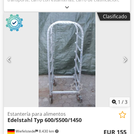
carro para la preparación de pedidos, estantería móvil,
carro con divisiones, carro con separadores. -Ancho: 1010
Clasificado
mm -Profundidad: 690 mm -Altura: 1600 mm -Número de
compartimentos: 36 -Material: Acero inoxidable -Ancho de
la lámina: 460 mm Chjdpfjb A Rbqex Aidja -Cantidad: 1
unidad disponible -Peso: 45 kg
1
/
3
Estantería para alimentos
Edelstahl
Typ 600/5500/1450
EUR 155
Wiefelstede
8.430 km