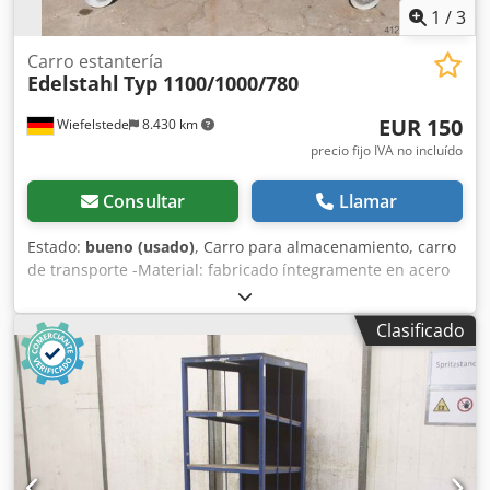
1
/
3
Carro estantería
Edelstahl
Typ 1100/1000/780
EUR 150
Wiefelstede
8.430 km
precio fijo IVA no incluído
Consultar
Llamar
Estado:
bueno (usado)
, Carro para almacenamiento, carro
de transporte -Material: fabricado íntegramente en acero
inoxidable 4301 -Dimensiones: 1100/1000/780 mm (alto) -
Distancia entre estantes: 85 mm -Peso: 41 kg Chjdob A I
Clasificado
Nzepfx Aidsa