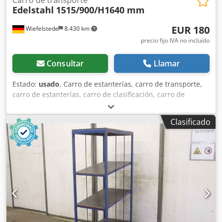
Edelstahl
1515/900/H1640 mm
EUR 180
Wiefelstede
8.430 km
precio fijo IVA no incluído
Consultar
Llamar
Estado:
usado
, Carro de estanterías, carro de transporte,
carro de estanterías, carro de clasificación, carro de
preparación de pedidos, estantería móvil, carro de
estanterías, carro de bordado Chsdpfjrri Taox Aidsa -Carro
Clasificado
de transporte: carro de preparación de pedidos -Chasis: 4
ruedas giratorias -Dimensiones: 1515/900/H1640 mm -
Peso: 83 kg