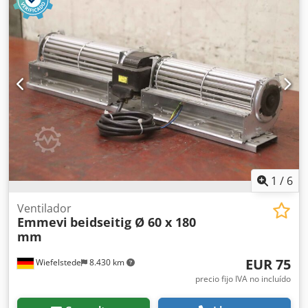
Ispfx Aidea -Estantes: 4 estantes dispuestos en diagonal -
Dimensiones de los bordes: ver fotos -Chasis: 2 ruedas
giratorias / 2 ruedas fijas -Dimensiones totales:
810/500/H1650 mm -Peso: 69 kg
1
/
6
Ventilador
Emmevi
beidseitig Ø 60 x 180
mm
EUR 75
Wiefelstede
8.430 km
precio fijo IVA no incluído