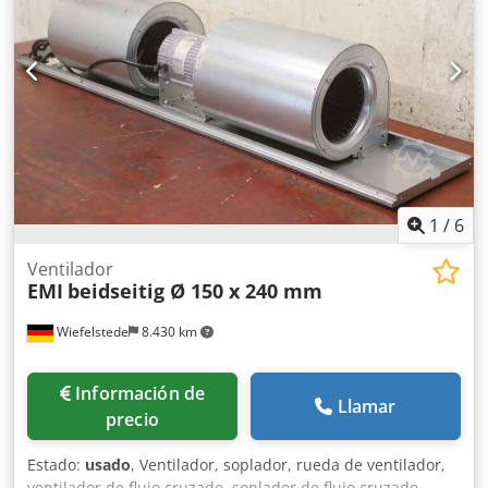
810/500/H1645 mm -Peso: 63 kg
1
/
6
Ventilador
EMI
beidseitig Ø 150 x 240 mm
Wiefelstede
8.430 km
Información de
Llamar
precio
Estado:
usado
, Ventilador, soplador, rueda de ventilador,
ventilador de flujo cruzado, soplador de flujo cruzado,