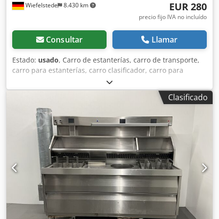
EUR 280
Wiefelstede
8.430 km
precio fijo IVA no incluído
Consultar
Llamar
Estado:
usado
, Carro de estanterías, carro de transporte,
carro para estanterías, carro clasificador, carro para
preparación de pedidos, estantería móvil, carro con
bandejas, carro para apilamiento Chedpfx Aiod Ty Aqedsa
Clasificado
-Dimensiones: 1015/950/1830 mm -Material: Acero
inoxidable -Peso: 90 kg