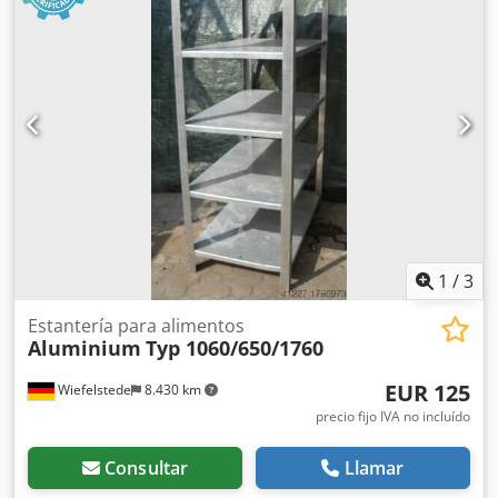
-Chasis: 4 ruedas giratorias -Dimensiones totales:
1000/800/H1700 mm Chjdpfx Aiorri S Djdsa -Peso: 103 kg
1
/
3
Estantería para alimentos
Aluminium
Typ 1060/650/1760
EUR 125
Wiefelstede
8.430 km
precio fijo IVA no incluído
Consultar
Llamar