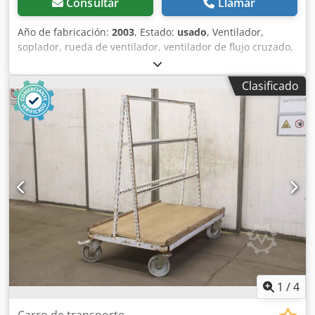
Consultar
Llamar
Año de fabricación:
2003
, Estado:
usado
, Ventilador,
soplador, rueda de ventilador, ventilador de flujo cruzado,
soplador de flujo cruzado, ventilador de flujo cruzado,
ventilador de rodillo -Fabricante: Emmevi, Ventilador de
Clasificado
rueda de flujo cruzado .: COD. 119636 -Tensión: 230V -
Rueda de ventilador: Ø 60 x 180 mm en ambos lados -
Cantidad: 14 ventiladores disponibles -Precio: por unidad -
Dimensión: 470/100/H95 mm Cjdpsunn H Sefx Aidoha -
Peso: 2 kg/unidad.
1
/
4
Carro de transporte