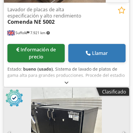
Lavador de placas de alta
especificación y alto rendimiento
Comenda
NE 5002
Suffolk
7.921 km
Información de
Llamar
precio
Estado:
bueno (usado)
, Sistema de lavado de platos de
gama alta para grandes producciones. Procede del estadio
de fútbol de Wembley, donde lavaba platos para las zonas
de hospitalidad. Precioso estado y con opciones Cedpfx
Clasificado
Aisvd Eiysdsha