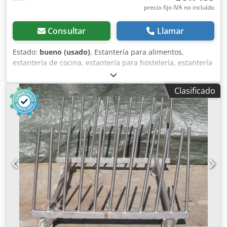
precio fijo IVA no incluído
Consultar
Llamar
Estado:
bueno (usado)
, Estantería para alimentos,
estantería de cocina, estantería para hostelería, estantería
para bandejas de horno Csdpfx Aieb A I Nujdjha -
Dimensiones: 600/5500/1450 mm (ancho/largo/alto) -
Clasificado
Distancia entre estantes: 190 mm -Medida intermedia: 485
mm -Material: Acero inoxidable -Peso: 42 kg