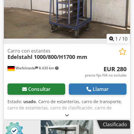
1
/
10
Carro con estantes
Edelstahl
1000/800/H1700 mm
EUR 280
Wiefelstede
8.430 km
precio fijo IVA no incluído
Consultar
Llamar
Estado:
usado
, Carro de estanterías, carro de transporte,
carro de estanterías, carro de clasificación, carro de
preparación de pedidos, estantería móvil, carro de
estanterías, carro de bordado -Carro de transporte: Carro
Clasificado
de preparación de pedidos Carro de estanterías -Estantes:
9 estantes dispuestos en diagonal -Dimensiones: ver fotos