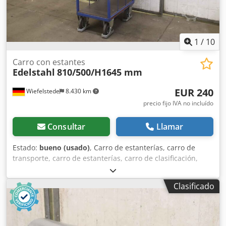
1
/
10
Carro con estantes
Edelstahl
810/500/H1645 mm
EUR 240
Wiefelstede
8.430 km
precio fijo IVA no incluído
Consultar
Llamar
Estado:
bueno (usado)
, Carro de estanterías, carro de
transporte, carro de estanterías, carro de clasificación,
carro de preparación de pedidos, estantería móvil, carro
de estanterías, carro de bordado -Carro de transporte:
Clasificado
Carro de preparación de pedidos Carro de estanterías -
Estantes: 2 estantes dispuestos en diagonal -Dimensiones
de los bordes: ver fotos -Chasis: 4 ruedas giratorias
Chodpfx Aorri Skeidea -Dimensiones totales: