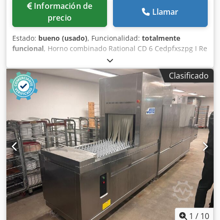
Información de
Llamar
precio
Estado:
bueno (usado)
, Funcionalidad:
totalmente
funcional
, Horno combinado Rational CD 6 Cedpfxszpg I Re
Aidsha Función de cocción, aire caliente y vapor. 6
bandejas GN 1/1. Fabricado en acero inoxidable. Base con
Clasificado
ruedas. Conexión: 400 V, enchufe CEE de 32 A.
Dimensiones aproximadas: 880 x 740 x 1630 mm (ancho x
profundidad x alto). Equipo de segunda mano.
1
/
10