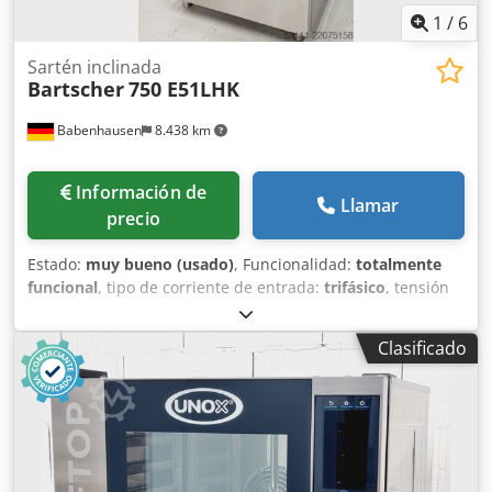
1
/
6
Sartén inclinada
Bartscher
750 E51LHK
Babenhausen
8.438 km
Información de
Llamar
precio
Estado:
muy bueno (usado)
, Funcionalidad:
totalmente
funcional
, tipo de corriente de entrada:
trifásico
, tensión
de entrada:
400 V
, fusible eléctrico:
32 A
, frecuencia de
entrada:
50 Hz
, longitud total:
900 mm
, ancho total:
800
Clasificado
mm
, Sartén basculante Bartscher 75/10 Fabricación en
acero inoxidable Rango de temperatura aprox.: 100 a 285
°C regulable Dispositivo de basculación manual Csdpfszbz
E Asx Aidsha Dimensiones aprox.: 800 x 800 x 900 mm
(AnxPrxAl) Conexión: enchufe CEE de 32A Equipo de
segunda mano (Precio nuevo 6.282,-€)