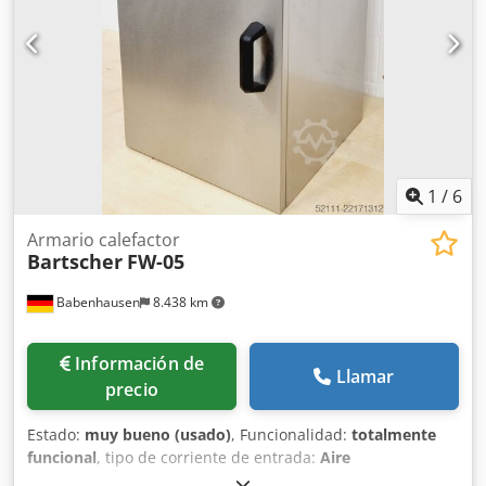
1
/
6
Armario calefactor
Bartscher
FW-05
Babenhausen
8.438 km
Información de
Llamar
precio
Estado:
muy bueno (usado)
, Funcionalidad:
totalmente
funcional
, tipo de corriente de entrada:
Aire
acondicionado
, tensión de entrada:
230 V
, fusible