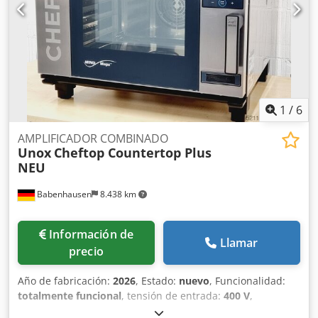
1
/
6
AMPLIFICADOR COMBINADO
Unox
Cheftop Countertop Plus
NEU
Babenhausen
8.438 km
Información de
Llamar
precio
Año de fabricación:
2026
, Estado:
nuevo
, Funcionalidad:
totalmente funcional
, tensión de entrada:
400 V
,
frecuencia de entrada:
50 Hz
, Certificado DGUV hasta: