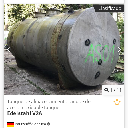
eléctrico:
16 A
, frecuencia de entrada:
50 Hz
, longitud
Clasificado
total:
400 mm
, ancho total:
400 mm
, Armario térmico
Bartscher FW-05 Codpfx Aszfxzuoidsha Temperatura
regulable hasta 85 °C Fabricado en acero inoxidable
Dimensiones: 400 x 400 x 550 mm (ancho x profundidad x
alto) Conexión de 220 V, 750 vatios Equipo usado, limpiado
¡Visítenos!
1
/
11
Tanque de almacenamiento tanque de
acero inoxidable tanque
Edelstahl
V2A
Bautzen
8.835 km