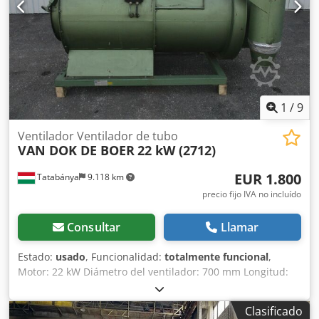
1
/
9
Ventilador Ventilador de tubo
VAN DOK DE BOER
22 kW (2712)
EUR 1.800
Tatabánya
9.118 km
precio fijo IVA no incluído
Consultar
Llamar
Estado:
usado
, Funcionalidad:
totalmente funcional
,
Motor: 22 kW Diámetro del ventilador: 700 mm Longitud:
2500 mm Codpfxsri R Duo Afkerf
Clasificado