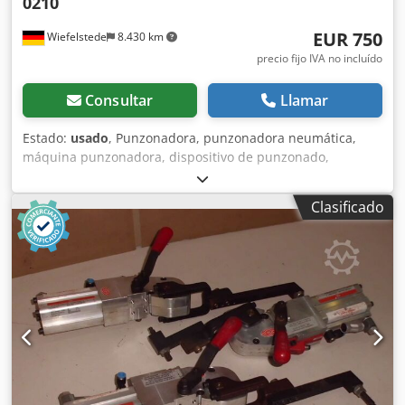
0210
EUR 750
Wiefelstede
8.430 km
precio fijo IVA no incluído
Consultar
Llamar
Estado:
usado
, Punzonadora, punzonadora neumática,
máquina punzonadora, dispositivo de punzonado,
máquina perforadora, punzonadora neumática manual -
Fabricante: DE-STA-CO, punzonadora neumática -Tipo: 040
Clasificado
0210 -Punzón integrado: Ø 2,5 mm -Salida máxima: 25 mm
-Dimensiones: 190/200/A510 mm -Peso: 24 kg Crodpfx
Afsfwx Uyekef