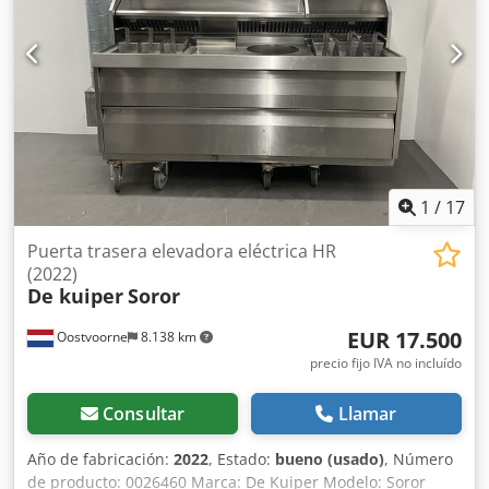
1
/
17
Puerta trasera elevadora eléctrica HR
(2022)
De kuiper
Soror
EUR 17.500
Oostvoorne
8.138 km
precio fijo IVA no incluído
Consultar
Llamar
Año de fabricación:
2022
, Estado:
bueno (usado)
, Número
de producto: 0026460 Marca: De Kuiper Modelo: Soror