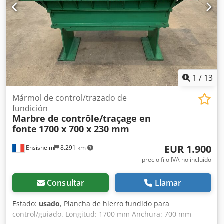
1
/
13
Mármol de control/trazado de
fundición
Marbre de contrôle/traçage en
fonte
1700 x 700 x 230 mm
EUR 1.900
Ensisheim
8.291 km
precio fijo IVA no incluído
Consultar
Llamar
Estado:
usado
, Plancha de hierro fundido para
control/guiado. Longitud: 1700 mm Anchura: 700 mm