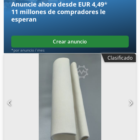
Anuncie ahora desde EUR 4,49
*
Diámetro de la salida de extracción 100 mm Dimensiones
11 millones de compradores
le
totales mm 2100 x 1600 x 1350 h Peso kg 950
esperan
Crear anuncio
*por anuncio / mes
Clasificado