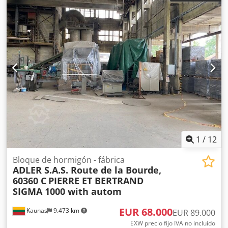
1
/
12
Bloque de hormigón - fábrica
ADLER S.A.S. Route de la Bourde,
60360 C
PIERRE ET BERTRAND
SIGMA 1000 with autom
EUR 68.000
Kaunas
9.473 km
EUR 89.000
EXW precio fijo IVA no incluído