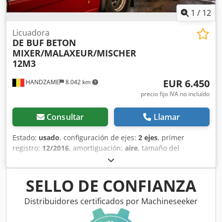
1
/
12
Licuadora
DE BUF
BETON
MIXER/MALAXEUR/MISCHER
12M3
EUR 6.450
HANDZAME
8.042 km
precio fijo IVA no incluído
Consultar
Llamar
Estado:
usado
, configuración de ejes:
2 ejes
, primer
registro:
12/2016
, amortiguación:
aire
, tamaño del
neumático:
425/65R22,5
, distancia entre ejes:
1.300 mm
,
Año de fabricación:
2016
, Material utilizable: hormigón
Medida de neumáticos: 425/65R22,5 Suspensión:
SELLO DE CONFIANZA
suspensión neumática Tracción: tracción a las ruedas Peso
en vacío: 7.720 kg Crodpfx Afsuc Dcdskef Carga útil: 28.280
Distribuidores certificados por Machineseeker
kg MMA: 36.000 kg Marca de la carrocería: DE BUF