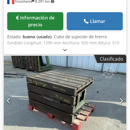
Ensisheim
8.291 km
Información de
Llamar
precio
Estado:
bueno (usado)
, Cubo de sujeción de hierro
fundido Longitud: 1290 mm Anchura: 920 mm Altura: 510
mm Csdszmw Tlopfx Afkerf Dimensiones de las ranuras en
T: 42 x 25 mm 2 caras con ranuras Peso: aproximadamente
Clasificado
1 tonelada