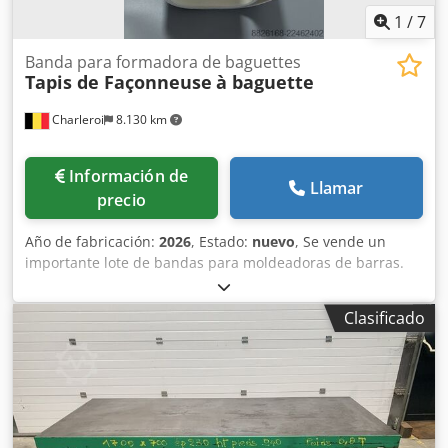
1
/
7
Banda para formadora de baguettes
Tapis de Façonneuse
à baguette
Charleroi
8.130 km
Información de
Llamar
precio
Año de fabricación:
2026
, Estado:
nuevo
, Se vende un
importante lote de bandas para moldeadoras de barras.
Marcas disponibles: - MAJOR - BONGARD - MERAND
TENOR/TREGOR - BERTRAND EURO2000 - BERTRAND
Clasificado
EUROMAP - JAC - PANIRECORD F73 - PANIRECORD F60/F57 -
SINMAG Credpfxezqt Tcs Afkof - PAVAILLER - STAFF Precios
unitarios y al por mayor. Se venden en kits completos para
una moldeadora, que incluyen: - Banda delantera - Banda
trasera - Banda inferior de refuerzo - Banda de recepción