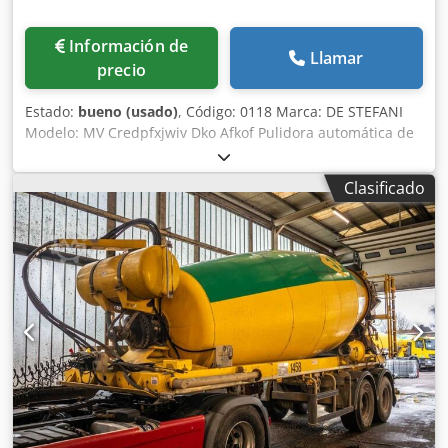
compra. Contacto: Si está interesado en adquirir este
equipo, póngase en contacto por correo electrónico.
Información de
Llamar
precio
Estado:
bueno (usado)
, Código: 0118 Marca: DE STEFANI
Modelo: MV Credpfxjwiv Dko Afkof Pulidora automática de
cantos para pulir poliéster, poliuretano y otras pinturas
Características: Sistema de tracción sobre orugas con
Clasificado
patines de goma Prensor superior manual con ruedas de
goma Barra de soporte ajustable para piezas anchas
Composición: 1.er grupo - 2 cepillos ajustables - Motor de
4 CV 2.º grupo - 1 cepillo - Motor de 2 CV Altura de la
superficie de trabajo: 870 mm Velocidad de avance: de 5 a
25 m/min Longitud de trabajo mín.: 150 mm Altura de
trabajo mín./máx.: 10/100 mm Ancho de trabajo mín.: 50
mm Cabina de protección Cuadro eléctrico Dimensiones
totales: 2700 x 1000 x 1250 h (mm) Peso: 1500 kg