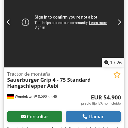
1
/
26
Tractor de montaña
Sauerburger
Grip 4 - 75 Standard
Hangschlepper Aebi
EUR 54.900
Wendelstein
8.590 km
precio fijo IVA no incluído
Consultar
Llamar