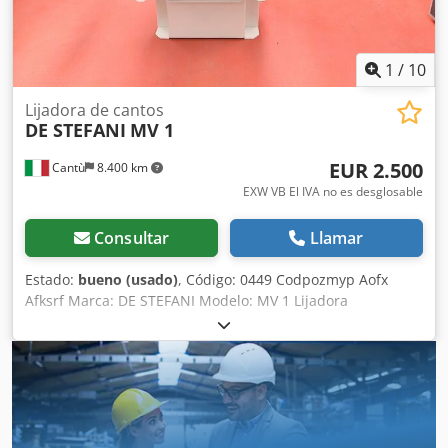
1
/
10
Lijadora de cantos
DE STEFANI
MV 1
EUR 2.500
Cantù
8.400 km
EXW VB El IVA no es desglosable
Consultar
Llamar
Estado:
bueno (usado)
, Código: 0449 Codpozmyp Aofx
Afksrf Marca: DE STEFANI Modelo: MV 1 Lijadora
automática de un solo cabezal para cantos y perfiles de
madera, madera maciza, madera chapada y otros
materiales. Lijadora para perfiles y rebajes con plato
intercambiable, inclinable de -15° a +90° Motor de 2
velocidades, rpm 710/1420 – Cv 1,3 – 2,5 Altura de trabajo
mm 100 Alimentación automática con velocidad variable
Guía de entrada ajustable Aire comprimido 6 atm