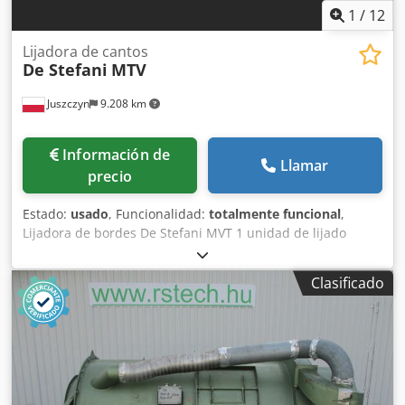
1
/
12
Lijadora de cantos
De Stefani
MTV
Juszczyn
9.208 km
Información de
Llamar
precio
Estado:
usado
, Funcionalidad:
totalmente funcional
,
Lijadora de bordes De Stefani MVT 1 unidad de lijado
Altura máxima de la pieza: 100 mm Motor de la unidad de
lijado: 2,5 kW Unidad de lijado con sistema de autoafilado
Clasificado
Ajuste manual de la unidad de lijado Ajuste manual del
ángulo de la unidad Unidad de lijado con oscilación
Velocidad de avance regulable mediante variador Crsdpfx
Afsznu D Rokef Motor de avance de 0,74 kW