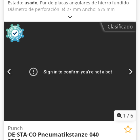
Estado:
usado
, Par de placas angulares de hierro fundido
Diámetro de perforación: Ø 27 mm Ancho: 575 mm
Crjdszmw Najpfx Afkof Profundidad: 2000 mm Altura total:
4000 mm Peso unitario: aprox. 6 toneladas
Clasificado
1
/
6
Punch
DE-STA-CO
Pneumatikstanze 040