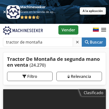
Machineseeker
A la aplicación
Gratis en la tienda de aplicaciones
Vender
Buscar
Tractor De Montaña de segunda mano
en venta
(24.270)
Filtro
Relevancia
Clasificado