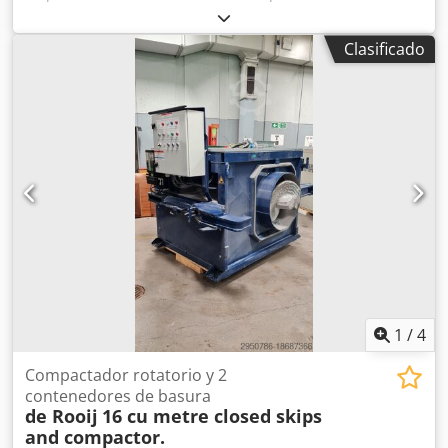
Csdpfx Ajzbmptjfkerf Categoría del producto: Freidoras
Longitud: 2700 mm Anchura: 920 mm Altura: 1800 mm
Clasificado
Tensión de conexión (V): 400 Potencia (W): 47150 Año de
fabricación: 2022 Equipado con sistema de filtrado de
grasa. Incluye 3 cubas (1x ORE440 y 2x ORE540) y bandeja
de desbaste.
1
/
4
Compactador rotatorio y 2
contenedores de basura
de Rooij
16 cu metre closed skips
and compactor.