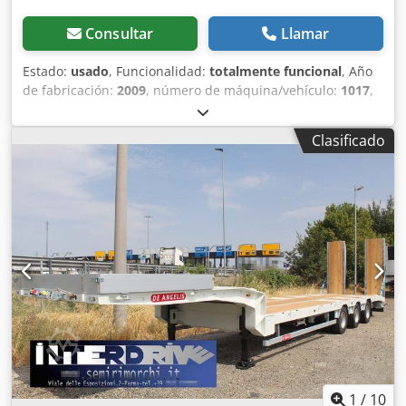
Consultar
Llamar
Estado:
usado
, Funcionalidad:
totalmente funcional
, Año
de fabricación:
2009
, número de máquina/vehículo:
1017
,
Línea de producción usada para bloques de hormigón (y
arcilla expandida). La línea se utilizaba para producir
Clasificado
bloques de hormigón utilizando arcilla expandida. Desde
2023-08, la línea ya no está en funcionamiento, se ha
conservado. Línea de bloques en orden: - 2 pcs. silos
pequeños (con vibro, con aletas neumáticas). -
Transportador de suministro de materia prima a la tolva
de pesaje. - Tolva de pesaje. - Transportador de suministro
de materia prima desde la tolva de pesaje hasta la
mezcladora. - Mezcladora FK Machinery (Polonia, 2022,
capacidad de la cuchara 1200 l, potencia del motor 18,5
kW). - Transportador de alimentación de la mezcla desde
la mezcladora hasta la prensa vibratoria SIGMA 1000. -
Prensa vibrante SIGMA 1000: Marca de tipo: PIERRE ET
BERTRAND SIGMA 1000 con mando automático
TELEMECANIQUE Fabricante: ADLER S.A.S. Route de la
1
/
10