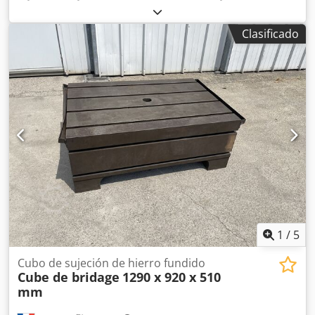
de altura Codpfxszmxtto Afkerf 1 cajón de 150 mm de
altura 1 cajón de 90 mm de altura Dimensiones (L x An x
Clasificado
Al): 910 x 720 x 1110 mm Peso: aprox. 150 kg
1
/
5
Cubo de sujeción de hierro fundido
Cube de bridage
1290 x 920 x 510
mm