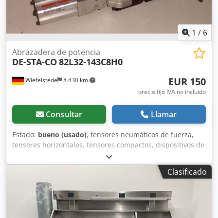
1
/
6
Abrazadera de potencia
DE-STA-CO
82L32-143C8H0
EUR 150
Wiefelstede
8.430 km
precio fijo IVA no incluído
Consultar
Llamar
Estado:
bueno (usado)
, tensores neumáticos de fuerza,
tensores horizontales, tensores compactos, dispositivos de
sujeción, tensores neumáticos de fuerza Crodob A H E
Iopfx Afksf -Tipo: 82L32-143C8H0 -Cantidad: 4 unidades
Clasificado
disponibles -Precio: por unidad -Peso: 2,1 kg/unidad