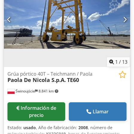
80 mm Material (en contacto con el producto): 1.4301 / AISI
304 Ejecución: De pared simple Tapa domo: 80x97 mm
Presión de trabajo según placa de características: 5 bar
Dimensiones del depósito: Diámetro exterior: 300 mm
Altura cilíndrica: 500 mm Credsza Eicepfx Afkjf Altura total:
930 mm Anchura total: 450 mm Longitud total: 470 mm
Materiales: Interior: 1.4301 / AISI 304 Exterior: 1.4301 / AISI
304 Equipamiento: Placa de características: Sí
1
/
13
Grúa pórtico 40T – Teichmann / Paola
Paola De Nicola S.p.A.
TE60
Świnoujście
8.841 km
Información de
Llamar
precio
Estado:
usado
, Año de fabricación:
2008
, número de
máquina/vehículo:
K122C019
, horas de funcionamiento: