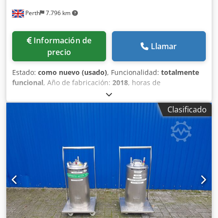
Perth
7.796 km
Información de
Llamar
precio
Estado:
como nuevo (usado)
, Funcionalidad:
totalmente
funcional
, Año de fabricación:
2018
, horas de
funcionamiento:
74 h
, número de máquina/vehículo:
PC16
/ P1551
, Compactador de tornillo y dos unidades de
Clasificado
contenedores cerrados de 16 m3, todos fabricados según
las más altas especificaciones por De Rooij en los Países
Bajos. Todos los equipos se han utilizado dentro de una
unidad de trituración de seguridad desde que eran
nuevos. Se desmanteló en 2023 y solo se han utilizado 74
horas desde que eran nuevos. Este equipo ha sido
utilizado por un banco para triturar dinero en efectivo y
residuos confidenciales, y siempre se ha ubicado dentro
de un edificio seguro. Todo en excelentes condiciones y
perfecto funcionamiento. Cjdev Ilphspfx Afksrf