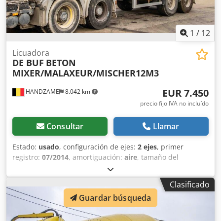
1
/
12
Licuadora
DE BUF
BETON
MIXER/MALAXEUR/MISCHER12M3
EUR 7.450
HANDZAME
8.042 km
precio fijo IVA no incluído
Consultar
Llamar
Estado:
usado
, configuración de ejes:
2 ejes
, primer
registro:
07/2014
, amortiguación:
aire
, tamaño del
neumático:
425/65R22,5
, distancia entre ejes:
1.300 mm
,
Año de fabricación:
2014
, Material utilizable: hormigón
Clasificado
Medida de los neumáticos: 425/65R22,5 Suspensión:
Guardar búsqueda
suspensión neumática Crsdpfx Aouc Ehnefkef Tracción:
ruedas MMA: 36.000 kg