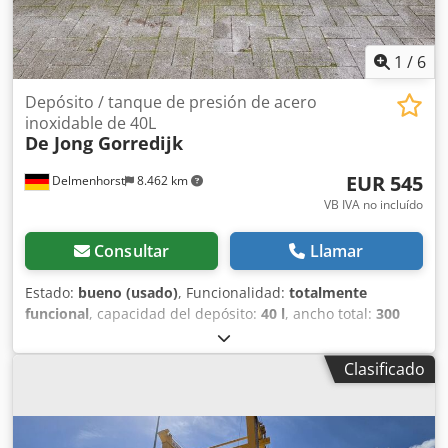
1
/
6
Depósito / tanque de presión de acero
inoxidable de 40L
De Jong Gorredijk
EUR 545
Delmenhorst
8.462 km
VB IVA no incluído
Consultar
Llamar
Estado:
bueno (usado)
, Funcionalidad:
totalmente
funcional
, capacidad del depósito:
40 l
, ancho total:
300
mm
, altura total:
930 mm
, material de la pared:
acero
inoxidable
, presión de funcionamiento:
5 bar
,
Clasificado
sobrepresión (máx.):
7 bar
, Depósito de presión de acero
inoxidable de segunda mano Número de artículo: 10624
Última aplicación: Industria farmacéutica Volumen: 40 L
Tipo: Vertical sobre carro con ruedas Altura de las ruedas: