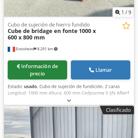
1
/
9
Cubo de sujeción de hierro fundido
Cube de bridage en fonte
1000 x
600 x 800 mm
Ensisheim
8.291 km
Información de
Llamar
precio
Estado:
usado
, Cubo de sujeción de fundición, 2 caras
Longitud: 1000 mm Altura: 600 mm Cedpozmw S Ijfx Afkerf
Profundidad: 800 mm Dimensiones de ranuras en T: 38 x
22 mm Peso: aprox. 600 kg
Clasificado