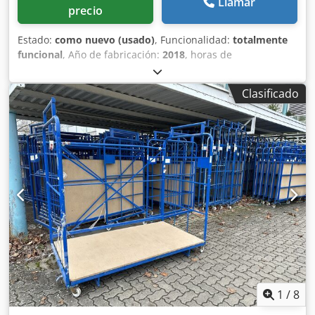
Llamar
precio
Estado:
como nuevo (usado)
, Funcionalidad:
totalmente
funcional
, Año de fabricación:
2018
, horas de
funcionamiento:
74 h
, número de máquina/vehículo:
PC16
/ P1551
, Compactador de tornillo y dos unidades de
Clasificado
contenedores cerrados de 16 m3, todos fabricados según
las más altas especificaciones por De Rooij en los Países
Bajos. Todos los equipos se han utilizado dentro de una
unidad de trituración de seguridad desde que eran
nuevos. Se desmanteló en 2023 y solo se han utilizado 74
horas desde que eran nuevos. Este equipo ha sido
utilizado por un banco para triturar dinero en efectivo y
residuos confidenciales, y siempre se ha ubicado dentro
de un edificio seguro. Todo en excelentes condiciones y
perfecto funcionamiento. Dsdev Ilphspfx Akkskr
1
/
8