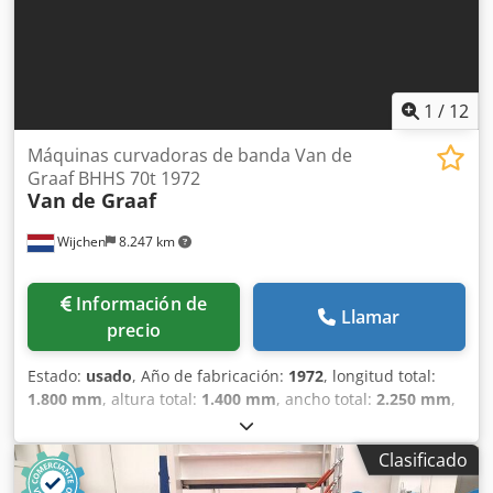
1
/
12
Máquinas curvadoras de banda Van de
Graaf BHHS 70t 1972
Van de Graaf
Wijchen
8.247 km
Información de
Llamar
precio
Estado:
usado
, Año de fabricación:
1972
, longitud total:
1.800 mm
, altura total:
1.400 mm
, ancho total:
2.250 mm
,
Color: Verde Peso en vacío: 2000 kg Precio: Consultar - Año
de fabricación: 1972 - Documentación disponible: No -
Clasificado
Certificado CE: No - Sistema de control: Convencional -
Dimensiones de transporte: 1800 mm x 2250 mm x 1400