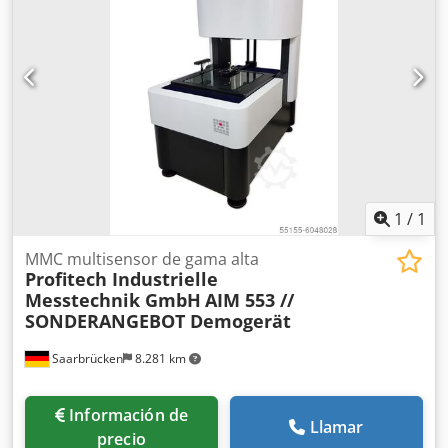
1
/
1
MMC multisensor de gama alta
Profitech Industrielle
Messtechnik GmbH
AIM 553 //
SONDERANGEBOT Demogerät
Saarbrücken
8.281 km
Información de
Llamar
precio