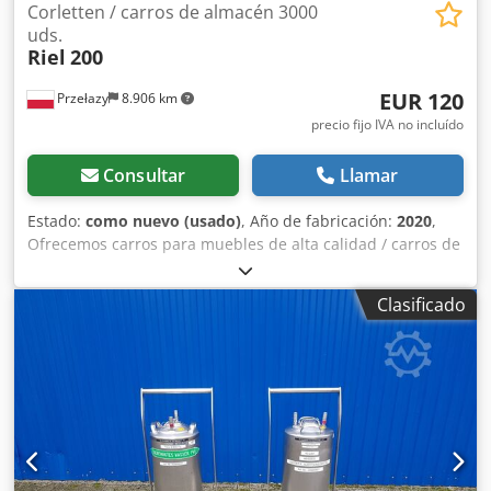
Corletten / carros de almacén 3000
uds.
Riel
200
EUR 120
Przełazy
8.906 km
precio fijo IVA no incluído
Consultar
Llamar
Estado:
como nuevo (usado)
, Año de fabricación:
2020
,
Ofrecemos carros para muebles de alta calidad / carros de
almacén para el transporte interno y el almacenamiento
de una amplia variedad de mercancías. Dimensiones (An x
Clasificado
Pr x Al): • 2000 × 1150 × 2000/2200/2400 mm Capacidad de
carga: aprox. 800 kg (según la versión) Características: •
Mantenimiento realizado (cambio de paneles, revisión de
pasadores) • 1 año de garantía en carros usados • Apilable
hasta 3 unidades – utilización total de la altura de
almacenamiento • Plegable y encajable para un
almacenamiento que ahorra espacio Dodpoxgihzjfx Akkekr
• Ideal para muebles, tableros, mercancía de picking y