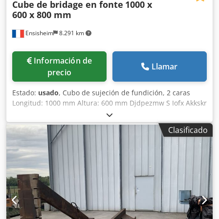
Cube de bridage en fonte
1000 x
600 x 800 mm
Ensisheim
8.291 km
Información de
Llamar
precio
Estado:
usado
, Cubo de sujeción de fundición, 2 caras
Longitud: 1000 mm Altura: 600 mm Djdpezmw S Iofx Akkskr
Profundidad: 800 mm Dimensiones de ranuras en T: 38 x
22 mm Peso: aprox. 600 kg
Clasificado