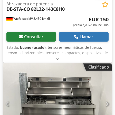
Abrazadera de potencia
DE-STA-CO
82L32-143C8H0
EUR 150
Wiefelstede
8.430 km
precio fijo IVA no incluído
Consultar
Llamar
Estado:
bueno (usado)
, tensores neumáticos de fuerza,
tensores horizontales, tensores compactos, dispositivos de
sujeción, tensores neumáticos de fuerza Dedpfx Aksb A H
E Ijkjkr -Tipo: 82L32-143C8H0 -Cantidad: 4 unidades
Clasificado
disponibles -Precio: por unidad -Peso: 2,1 kg/unidad