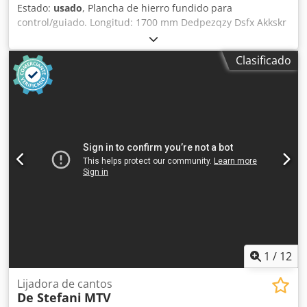
Estado:
usado
, Plancha de hierro fundido para
control/guiado. Longitud: 1700 mm Dedpezqzy Dsfx Akkskr
Anchura: 700 mm Grosor: 230 mm Altura sobre los apoyos:
940 mm Peso: 0,8 toneladas
Clasificado
1
/
12
Lijadora de cantos
De Stefani
MTV