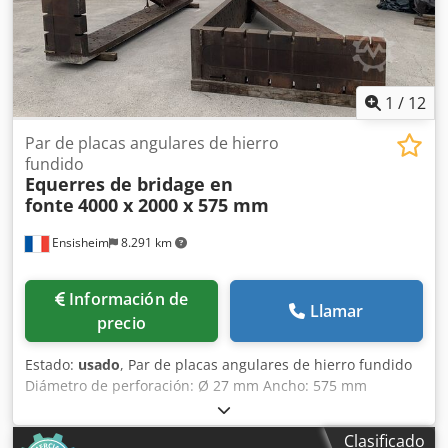
1
/
12
Par de placas angulares de hierro
fundido
Equerres de bridage en
fonte
4000 x 2000 x 575 mm
Ensisheim
8.291 km
Información de
Llamar
precio
Estado:
usado
, Par de placas angulares de hierro fundido
Diámetro de perforación: Ø 27 mm Ancho: 575 mm
Profundidad: 2000 mm Dodpfozmw Nasx Akkskr Altura
total: 4000 mm Peso unitario: aprox. 6 toneladas
Clasificado