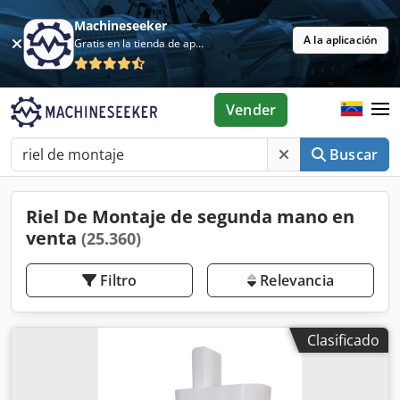
Machineseeker
A la aplicación
Gratis en la tienda de aplicaciones
Vender
Buscar
Riel De Montaje de segunda mano en
venta
(25.360)
Filtro
Relevancia
Clasificado