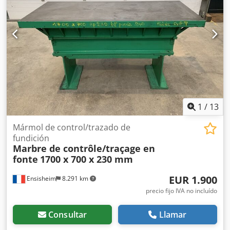
Banda trasera - Banda inferior de refuerzo - Banda de
recepción
1
/
13
Mármol de control/trazado de
fundición
Marbre de contrôle/traçage en
fonte
1700 x 700 x 230 mm
EUR 1.900
Ensisheim
8.291 km
precio fijo IVA no incluído
Consultar
Llamar