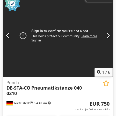
1
/
6
Punch
DE-STA-CO
Pneumatikstanze 040
0210
EUR 750
Wiefelstede
8.430 km
precio fijo IVA no incluído