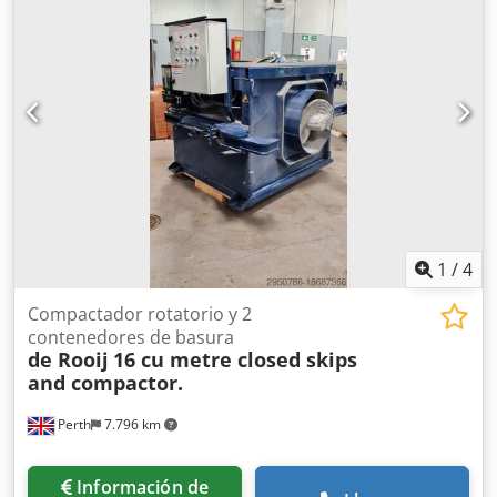
grasa. Incluye 3 cubas (1x ORE440 y 2x ORE540) y bandeja
de desbaste.
1
/
4
Compactador rotatorio y 2
contenedores de basura
de Rooij
16 cu metre closed skips
and compactor.
Perth
7.796 km
Información de