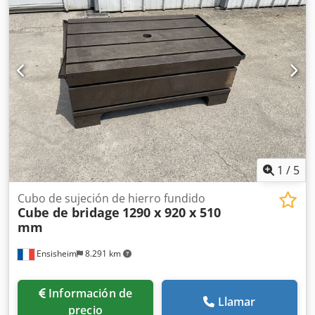
1
/
5
Cubo de sujeción de hierro fundido
Cube de bridage
1290 x 920 x 510
mm
Ensisheim
8.291 km
Información de
Llamar
precio