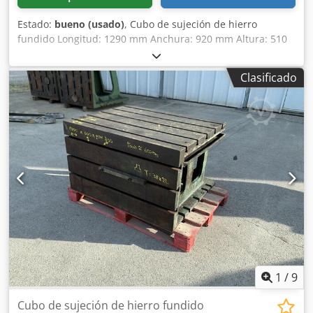
Estado:
bueno (usado)
, Cubo de sujeción de hierro
fundido Longitud: 1290 mm Anchura: 920 mm Altura: 510
mm Dksdpfxszmw Tle Akksr Dimensiones de las ranuras
en T: 42 x 25 mm 2 caras con ranuras Peso:
Clasificado
aproximadamente 1 tonelada
1
/
9
Cubo de sujeción de hierro fundido