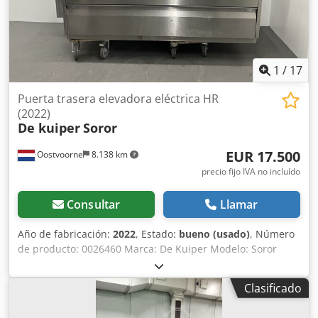
1
/
17
Puerta trasera elevadora eléctrica HR
(2022)
De kuiper
Soror
EUR 17.500
Oostvoorne
8.138 km
precio fijo IVA no incluído
Consultar
Llamar
Año de fabricación:
2022
, Estado:
bueno (usado)
, Número
de producto: 0026460 Marca: De Kuiper Modelo: Soror
Categoría del producto: Freidoras Longitud: 2700 mm
Djdpfxezbmpte Akkokr Anchura: 920 mm Altura: 1800 mm
Clasificado
Tensión de conexión (V): 400 Potencia (W): 47150 Año de
fabricación: 2022 Equipado con sistema de filtrado de