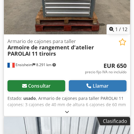
altura desde el suelo de 85 cm, rampas dobles
electrohidráulicas con doble pistón para una apertura
completa, rampas ajustables en anchura, rampas
galvanizadas en caliente, par de ganchos laterales tipo
Rud y alojamiento para puntales, suelo de chapa y
1
/
12
madera, n.º 12 neumáticos 245.70 R 17.5, laterales de
aluminio en el cuello, garantía del fabricante,
Armario de cajones para taller
Armoire de rangement d'atelier
CONCESIONARIO INTERDRIVE SRL - PARMA. Dodpoznm
PAROLAI
11 tiroirs
Tqsfx Akkjkr
EUR 650
Ensisheim
8.291 km
precio fijo IVA no incluído
Consultar
Llamar
Estado:
usado
, Armario de cajones para taller PAROLAI 11
cajones: 3 cajones de 40 mm de altura 6 cajones de 60 mm
de altura 1 cajón de 150 mm de altura 1 cajón de 90 mm
de altura Dimensiones (L x An x Al): 910 x 720 x 1110 mm
Clasificado
Dsdpjzmxttofx Akkskr Peso: aprox. 150 kg