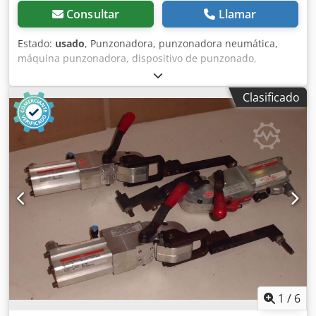
Consultar
Llamar
Estado:
usado
, Punzonadora, punzonadora neumática,
máquina punzonadora, dispositivo de punzonado,
máquina perforadora, punzonadora neumática manual
Djdpfxefwx Uys Akkekr -Fabricante: DE-STA-CO,
Clasificado
punzonadora neumática -Tipo: 040 0210 -Punzón
integrado: Ø 2,5 mm -Salida máxima: 25 mm -
Dimensiones: 190/200/A510 mm -Peso: 24 kg
1
/
6