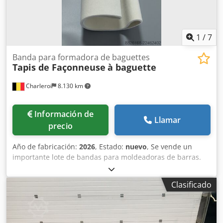
1
/
7
Banda para formadora de baguettes
Tapis de Façonneuse
à baguette
Charleroi
8.130 km
Información de
Llamar
precio
Año de fabricación:
2026
, Estado:
nuevo
, Se vende un
importante lote de bandas para moldeadoras de barras.
Marcas disponibles: - MAJOR - BONGARD - MERAND
TENOR/TREGOR - BERTRAND EURO2000 - BERTRAND
Clasificado
EUROMAP - JAC - PANIRECORD F73 - PANIRECORD F60/F57 -
SINMAG - PAVAILLER - STAFF Precios unitarios y al por
mayor. Se venden en kits completos para una moldeadora,
que incluyen: Dsdjzqt Tcspfx Akkskr - Banda delantera -