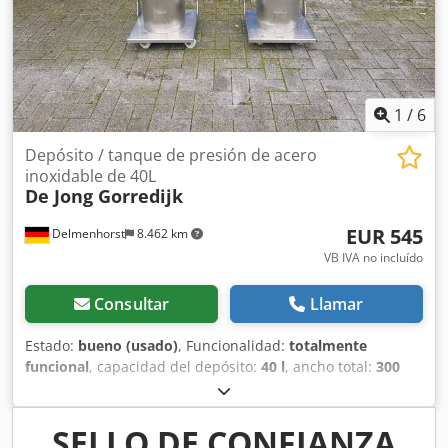
almacenaje Existencia: 3.000 unidades disponibles para
entrega inmediata Ventajas • Calidad industrial robusta •
Manejo sencillo y uso flexible • Aprovechamiento óptimo
del espacio mediante apilado Entrega y servicio •
Transporte posible en toda Europa • Factura con IVA
desglosado • Visita posible previa cita KAM-KUB Logistic &
1
/
6
Trolleys Europe – Su especialista en la venta y servicio de
carros para muebles en Europa.
Depósito / tanque de presión de acero
inoxidable de 40L
De Jong Gorredijk
EUR 545
Delmenhorst
8.462 km
VB IVA no incluído
Consultar
Llamar
Estado:
bueno (usado)
, Funcionalidad:
totalmente
funcional
, capacidad del depósito:
40 l
, ancho total:
300
mm
, altura total:
930 mm
, material de la pared:
acero
inoxidable
, presión de funcionamiento:
5 bar
,
sobrepresión (máx.):
7 bar
, Depósito de presión de acero
SELLO DE CONFIANZA