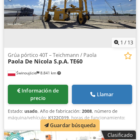
1
/
13
Grúa pórtico 40T – Teichmann / Paola
Paola De Nicola S.p.A.
TE60
Świnoujście
8.841 km
Información de
Llamar
precio
Estado:
usado
, Año de fabricación:
2008
, número de
máquina/vehículo:
K122C019
, horas de funcionamiento:
527 h
, Grúa pórtico de 40 toneladas – Teichmann / Paola
Guardar búsqueda
De Nicola Se vende una grúa pórtico con una capacidad de
Clasificado
elevación de 40 toneladas, tras una modernización integral