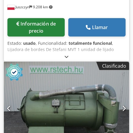
Juszczyn
9.208 km
Información de
Llamar
precio
Estado:
usado
, Funcionalidad:
totalmente funcional
,
Lijadora de bordes De Stefani MVT 1 unidad de lijado
Altura máxima de la pieza: 100 mm Djdpoznu D Rofx
Akkekr Motor de la unidad de lijado: 2,5 kW Unidad de
Clasificado
lijado con sistema de autoafilado Ajuste manual de la
unidad de lijado Ajuste manual del ángulo de la unidad
Unidad de lijado con oscilación Velocidad de avance
regulable mediante variador Motor de avance de 0,74 kW