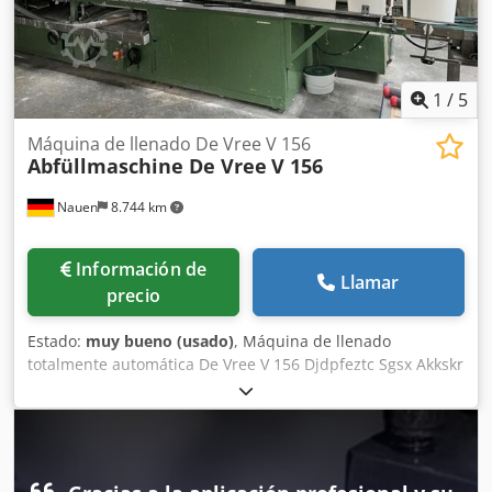
para una rápida localización de fallos en caso de servicio
técnico -Adaptación del firmware para compensación
volumétrica completa de errores 3D Dsdpsg Ewk Rjfx Akkjkr
Incluye el potente software OptiCheck3D 5.0 Puesta en
1
/
5
marcha, formación y asistencia durante la fase inicial
(programación) disponibles como paquete opcional.
Máquina de llenado De Vree V 156
Abfüllmaschine De Vree
V 156
Nauen
8.744 km
Información de
Llamar
precio
Estado:
muy bueno (usado)
, Máquina de llenado
totalmente automática De Vree V 156 Djdpfeztc Sgsx Akkskr
Rango de llenado: 1-20 litros Dispositivo automático para
colocar tapas Dispositivo automático para cerrar tapas En
excelente estado, directamente de la línea de producción.