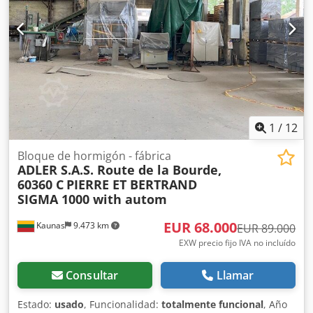
1
/
12
Bloque de hormigón - fábrica
ADLER S.A.S. Route de la Bourde,
60360 C
PIERRE ET BERTRAND
SIGMA 1000 with autom
EUR 68.000
Kaunas
9.473 km
EUR 89.000
EXW precio fijo IVA no incluído
Consultar
Llamar
Estado:
usado
, Funcionalidad:
totalmente funcional
, Año