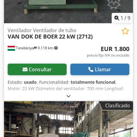
1
/
9
Ventilador Ventilador de tubo
VAN DOK DE BOER
22 kW (2712)
EUR 1.800
Tatabánya
9.118 km
precio fijo IVA no incluído
Consultar
Llamar
Estado:
usado
, Funcionalidad:
totalmente funcional
,
Motor: 22 kW Diámetro del ventilador: 700 mm Longitud:
2500 mm Dksdpfxeri R Duo Akker
Clasificado