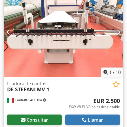
mm (largo x ancho x alto) - Peso de transporte [kg]: 2000 kg
- Paquetes de transporte [unidades]: 1 Información
financiera Dodpfx Ajzm N Riskkekr IVA: El precio indicado
no incluye el IVA IVA/Régimen de recargo del IVA: El IVA es
deducible para las empresas Entrega y aceptación de
vehículos usados posibles en cualquier momento para
todos los productos de la industria Lukas van Rossum
1
/
10
Lijadora de cantos
DE STEFANI
MV 1
EUR 2.500
Cantù
8.400 km
EXW VB El IVA no es desglosable
Consultar
Llamar