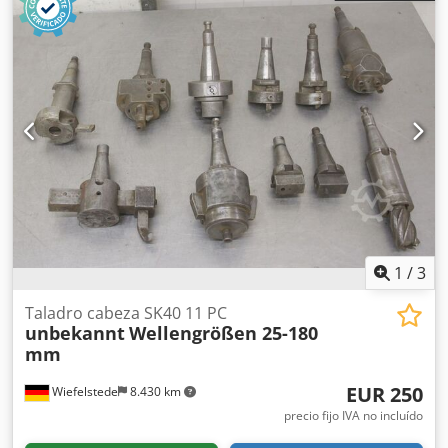
de taladrado y cabezal de corte con sistema de
refrigeración -Diámetro de taladrado: 70 mm -
Portaherramientas: MK5 -Dimensiones: 825/65/70 mm
Dwodpfx Aek Hdtmelgea -Peso: 18 kg
1
/
3
Taladro cabeza SK40 11 PC
unbekannt
Wellengrößen 25-180
mm
EUR 250
Wiefelstede
8.430 km
precio fijo IVA no incluído