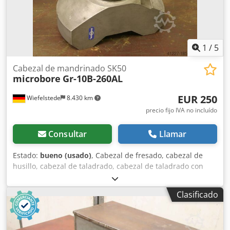
1
/
5
Cabezal de mandrinado SK50
microbore
Gr-10B-260AL
EUR 250
Wiefelstede
8.430 km
precio fijo IVA no incluído
Consultar
Llamar
Estado:
bueno (usado)
, Cabezal de fresado, cabezal de
husillo, cabezal de taladrado, cabezal de taladrado con
inserción, cabezal con inserción, cabezal de taladrado con
husillo, cabezal de avellanado, herramienta para husillo -
Clasificado
Herramienta para husillo Dwedpfsb Eu Spex Algea -
Montaje: SK50 -Apto para cambiador de herramientas -
Dimensiones del husillo -Dimensiones: 240/120/A320 mm -