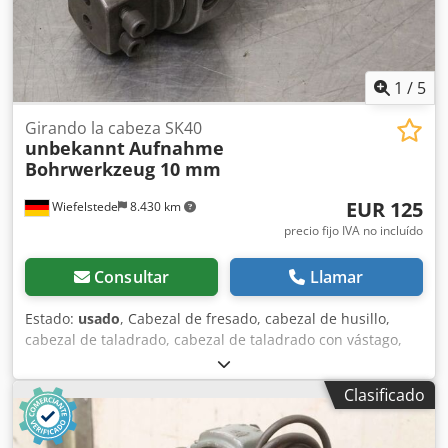
1
/
5
Girando la cabeza SK40
unbekannt
Aufnahme
Bohrwerkzeug 10 mm
EUR 125
Wiefelstede
8.430 km
precio fijo IVA no incluído
Consultar
Llamar
Estado:
usado
, Cabezal de fresado, cabezal de husillo,
cabezal de taladrado, cabezal de taladrado con vástago,
cabezal con vástago, cabezal de husillo para taladrado,
cabezal de avellanado, herramienta de husillo Dwodpfxjc
Clasificado
Ih Rts Algja -Tipo de portafusos: SK40 -Portaherramientas
de taladrado: 10 mm -Cantidad: 1 herramienta de husillo
disponible -Peso: 3 kg