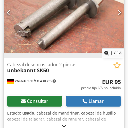
1
/
14
Cabezal desenroscador 2 piezas
unbekannt
SK50
EUR 95
Wiefelstede
8.430 km
precio fijo IVA no incluído
Consultar
Llamar
Estado:
usado
, cabezal de mandrinar, cabezal de husillo,
cabezal de taladrar, cabezal de ranurar, cabezal de
ranurar, cabezal de taladrar por husillo, cabezal de