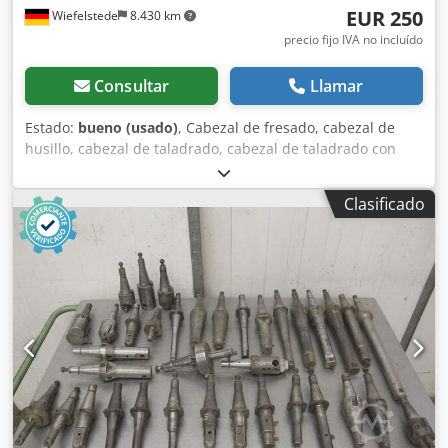
EUR 250
Wiefelstede
8.430 km
precio fijo IVA no incluído
Consultar
Llamar
Estado:
bueno (usado)
, Cabezal de fresado, cabezal de
husillo, cabezal de taladrado, cabezal de taladrado con
penetración, cabezal de penetración, cabezal de taladrado
con husillo, cabezal de escariado, herramienta de husillo -
Clasificado
Herramienta de husillo -Portaherramientas: SK50 -Apto
para cambiadores de herramientas Djdpfsb Eu Shox
Algswa -Dimensiones del husillo -Dimensiones:
290/120/A320 mm -Peso: 12 kg