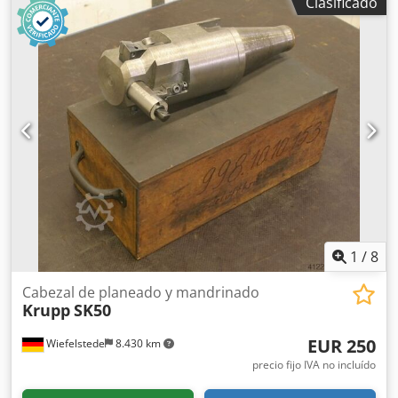
Clasificado
1
/
8
Cabezal de planeado y mandrinado
Krupp
SK50
EUR 250
Wiefelstede
8.430 km
precio fijo IVA no incluído