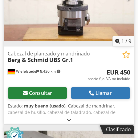
1
/
9
Cabezal de planeado y mandrinado
Berg & Schmid
UBS Gr.1
EUR 450
Wiefelstede
8.430 km
precio fijo IVA no incluído
Consultar
Llamar
Estado:
muy bueno (usado)
, Cabezal de mandrinar,
cabezal de husillo, cabezal de taladrado, cabezal de
mandrinado de ranurado, cabezal de ranurado, cabezal de
mandrinado de husillo, cabezal de mandrinar, cabezal de
Clasificado
taladrado universal, herramienta de mandrinar, cabezal