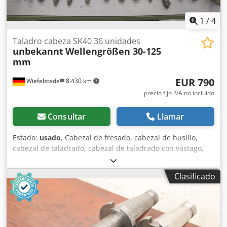
1
/
4
Taladro cabeza SK40 36 unidades
unbekannt
Wellengrößen 30-125
mm
EUR 790
Wiefelstede
8.430 km
precio fijo IVA no incluído
Consultar
Llamar
Estado:
usado
, Cabezal de fresado, cabezal de husillo,
cabezal de taladrado, cabezal de taladrado con vástago,
cabezal con vástago, cabezal de taladrado con husillo,
cabezal de escariado, herramienta de husillo -Cantidad: 36
Clasificado
herramientas de husillo -Conexión: SK40 -Incluye: perno
de sujeción CNC -Diferentes tamaños de eje: 30-125 mm
Dwedjc Innrspfx Algea -Precio: completo -Peso: 86 kg