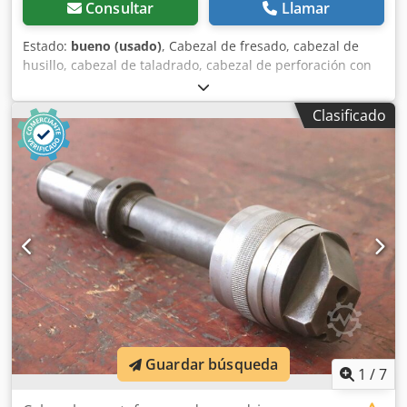
Consultar
Llamar
Estado:
bueno (usado)
, Cabezal de fresado, cabezal de
husillo, cabezal de taladrado, cabezal de perforación con
inserto, cabezal con inserto, cabezal de taladrado con
husillo, cabezal de avellanado -Conexión: SK50 -Diámetro
Clasificado
mínimo de perforación: 95 mm -Diámetro máximo de
perforación: 115 mm -Maletín -Dimensiones: 400/170/A140
mm -Peso: 12 kg Dedpfxjb A Ncqj Algowa
Guardar búsqueda
1
/
7