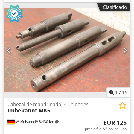
mandrinar, herramienta de husillo, cabezal de refrentar y
Clasificado
mandrinar -Cabezal de mandrinar: soporte SK50 2 piezas -
Portaherramientas: ver fotos -Tamaño del eje: Ø 35 x 250
mm / Ø 49 x 250 mm -Precio/entrega: completo -
Dimensiones de transporte: 410/200/H100 mm -Peso total:
10,8 kg Dwjdpfsvahczox Algja
1
/
15
Cabezal de mandrinado, 4 unidades
unbekannt
MK6
EUR 125
Wiefelstede
8.430 km
precio fijo IVA no incluído