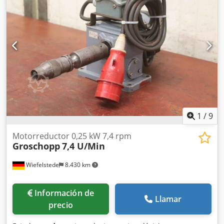
1
/
9
Motorreductor 0,25 kW 7,4 rpm
Groschopp
7,4 U/Min
Wiefelstede
8.430 km
Información de
Llamar
precio