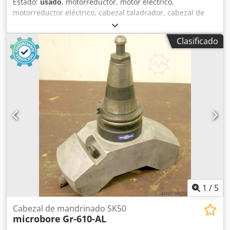
Estado:
usado
, motorreductor, motor eléctrico,
motorreductor eléctrico, cabezal taladrador, cabezal de
husillo, cabezal taladrador, cabezal ranurador, cabezal
ranurador, cabezal taladrador de husillo, cabezal
Clasificado
taladrador, herramienta de husillo, dispositivo de
torneado, dispositivo de torneado de recipientes -Cabezal
de husillo: 7,4 rpm -Caja de cambios: Tipo Z 8 i = 386
Dodpfx Alstz Huzegowa -Motor: Groschopp MDM 100.70
0.25 kW -Eje: Ø 18 mm -Dimensiones: 510/185/H240 mm -
Peso: 12,3 kg
1
/
5
Cabezal de mandrinado SK50
microbore
Gr-610-AL