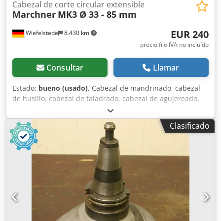
Cabezal de corte circular extensible
Marchner
MK3 Ø 33 - 85 mm
EUR 240
Wiefelstede
8.430 km
precio fijo IVA no incluído
Consultar
Llamar
Estado:
bueno (usado)
, Cabezal de mandrinado, cabezal
de husillo, cabezal de taladrado, cabezal de agujereado,
cabezal de ranurado, cabezal taladrador de husillo,
cabezal de mandrinado, herramienta de husillo, aparato
Clasificado
de recorte, cortador circular Dsdpsx H Rwtofx Algowa -
Fabricante: Marchner, aparato de recorte cabezal de
mandrinado, cortador circular - Cono: MK3 - Rango de
diámetro: 33 - 85 mm - Dimensiones de transporte:
340/165/Al100 mm - Peso: 5,3 kg