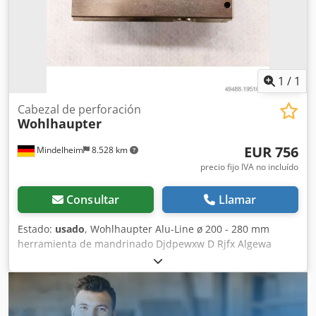
1
/
1
Cabezal de perforación
Wohlhaupter
EUR 756
Mindelheim
8.528 km
precio fijo IVA no incluído
Consultar
Llamar
Estado:
usado
, Wohlhaupter Alu-Line ø 200 - 280 mm
herramienta de mandrinado Djdpewxw D Rjfx Algewa