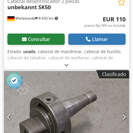
Cabezal desenroscador 2 piezas
unbekannt
SK50
EUR 110
Wiefelstede
8.430 km
precio fijo IVA no incluído
Consultar
Llamar
Estado:
usado
, cabezal de mandrinar, cabezal de husillo,
cabezal de taladrar, cabezal de avellanar, cabezal de
ranurar, cabezal de taladrar con husillo, cabezal de
mandrinar, herramienta de husillo, cabezal de refrentar y
Clasificado
mandrinar -Cabezal de mandrinar: soporte SK50 2 piezas -
Portaherramientas: ver fotos -Tamaño del eje: Ø 99 x 150
mm / Ø 79 x 130 mm -Precio/entrega: completo -
Dimensiones de transporte: 300/210/H100 mm Dwodpfx
Aljvahfcjgja -Peso total: 19,1 kg