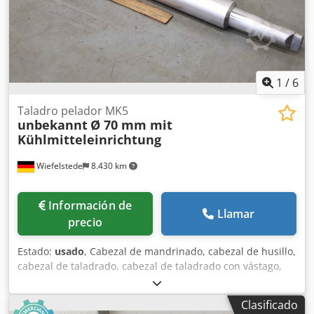
1
/
6
Taladro pelador MK5
unbekannt
Ø 70 mm mit
Kühlmitteleinrichtung
Wiefelstede
8.430 km
Información de
Llamar
precio
Estado:
usado
, Cabezal de mandrinado, cabezal de husillo,
cabezal de taladrado, cabezal de taladrado con vástago,
cabezal con vástago, cabezal de taladrado con husillo,
cabezal de taladrado, herramienta con husillo, broca
Clasificado
escalonada, cabezal de corte -Broca escalonada: cabezal