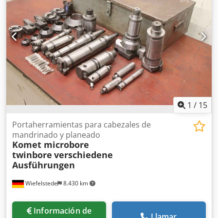
Peso: 10 kg
1
/
15
Portaherramientas para cabezales de
mandrinado y planeado
Komet microbore
twinbore
verschiedene
Ausführungen
Wiefelstede
8.430 km
Información de
Llamar