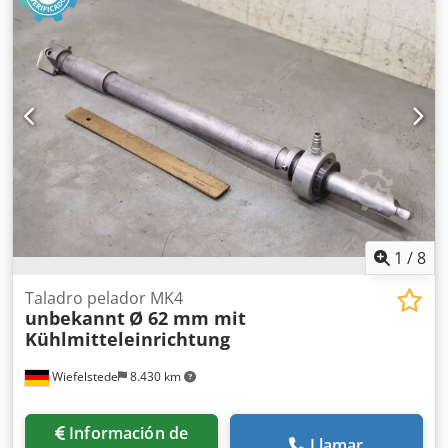
de planeado - Fabricante: Schmid, cabezal de planeado y
de mandrinar - Tipo: UBS Gr.1 - Cono: SK40 - Precisión de
ajuste: 0,02 y 0,01 mm - Accesorios: ver fotos -
Dimensiones del maletín: 240/125/Alto 100 mm Dsdpfx
Aljrzvwwsgswa - Peso total: 4,0 kg
1
/
8
Taladro pelador MK4
unbekannt
Ø 62 mm mit
Kühlmitteleinrichtung
Wiefelstede
8.430 km
Información de
Llamar