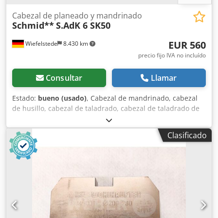
Cabezal de planeado y mandrinado
Schmid**
S.AdK 6 SK50
EUR 560
Wiefelstede
8.430 km
precio fijo IVA no incluído
Consultar
Llamar
Estado:
bueno (usado)
, Cabezal de mandrinado, cabezal
de husillo, cabezal de taladrado, cabezal de taladrado de
ranurado, cabezal de ranurado, cabezal de taladrado con
husillo, cabezal de mandrinado, cabezal de taladrado
Clasificado
universal, herramienta de mandrinar, cabezal frontal -
Fabricante: Schmid, cabezal frontal y de mandrinado -
Tipo: S.AdK 6 - Portaherramientas: SK50 - Precisión de
ajuste: 0,01 mm Dwjdpfx Aloxdwx Asgsa - Dimensiones:
175/150/H305 mm - Peso: 24 kg