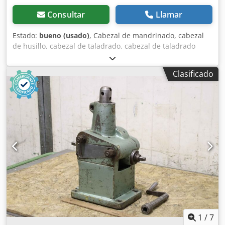
Consultar
Llamar
Estado:
bueno (usado)
, Cabezal de mandrinado, cabezal
de husillo, cabezal de taladrado, cabezal de taladrado
para ranurado, cabezal de ranurado, cabezal de taladrado
de husillo, cabezal de mandrinado, herramienta de
Clasificado
husillo, cabezal de planeado y mandrinado - Cabezal de
mandrinado: Conexión MK6, 4 unidades Dwodpfx Ajxc Uz
Solgoa - Portaherramientas: 16x16 mm / 11x11 mm,
dimensiones según fotos - Entrega/precio: completo -
Dimensiones de transporte: 570/270/Alto 65 mm - Peso
total: 28,2 kg
1
/
7