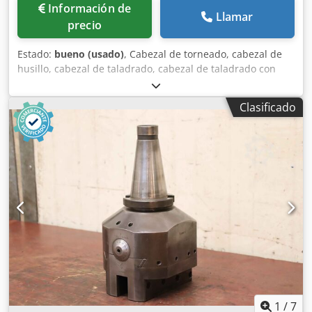
Información de
Llamar
precio
Estado:
bueno (usado)
, Cabezal de torneado, cabezal de
husillo, cabezal de taladrado, cabezal de taladrado con
vástago, cabezal con vástago, cabezal de husillo para
taladrar, cabezal para avellanar, herramienta de husillo.
Clasificado
Dsdezta I Sspfx Algswa -Herramientas de husillo: cabezales
de torneado, 3 unidades. -Tamaño: Ø 50/57/70 mm. -
Dimensiones/Tipo: ver fotos. -Entrega/Precio: completo. -
Dimensiones de transporte: 180/60/A155 mm. -Peso: 3,3
kg.
1
/
7