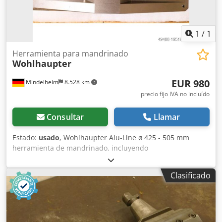
1
/
1
Herramienta para mandrinado
Wohlhaupter
EUR 980
Mindelheim
8.528 km
precio fijo IVA no incluído
Consultar
Llamar
Estado:
usado
, Wohlhaupter Alu-Line ø 425 - 505 mm
herramienta de mandrinado, incluyendo
portaherramientas SK 50 Dedpjwxw Icjfx Algswa
Clasificado