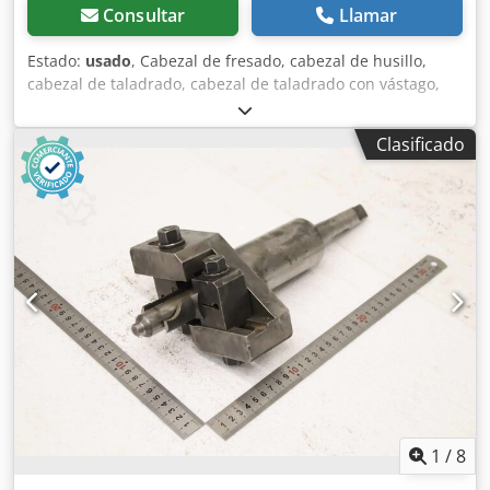
Consultar
Llamar
Estado:
usado
, Cabezal de fresado, cabezal de husillo,
cabezal de taladrado, cabezal de taladrado con vástago,
cabezal con vástago, cabezal de husillo para taladrado,
cabezal de avellanado, herramienta de husillo -Cantidad:
Clasificado
11 herramientas de husillo -Portaherramientas: SK40 -
Algunas incluyen: perno de sujeción para CNC -Diferentes
tamaños de eje: 25-180 mm -Precio: por el conjunto -Peso:
42 kg Dwodpoc Innqofx Algea
1
/
8