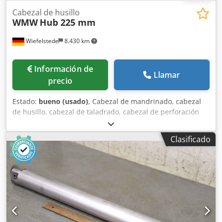
Cabezal de husillo
WMW
Hub 225 mm
Wiefelstede
8.430 km
Información de
Llamar
precio
Estado:
bueno (usado)
, Cabezal de mandrinado, cabezal
de husillo, cabezal de taladrado, cabezal de perforación
con guía, cabezal de perforación, cabezal de taladrado con
husillo, cabezal de perforación, herramienta de husillo. -
Clasificado
Cabezal de husillo: herramienta de husillo para
taladradora de mesa, taladradora para placas; inclinación
ajustable. -Recorrido: 225 mm Dsdpfxskkzx Tj Algewa -Eje:
Ø 50 mm -Dimensiones: 330/170/A415 mm -Peso: 48 kg