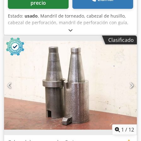
precio
Estado:
usado
, Mandril de torneado, cabezal de husillo,
cabezal de perforación, mandril de perforación con guía,
mandril, cabezal de husillo para perforación, mandril de
avellanado, herramienta de husillo, broca ranurada,
Clasificado
cabezal de corte -Broca ranurada: cabezal de perforación y
cabezal de corte con sistema de refrigeración -Diámetro de
perforación: 62 mm -Conexión: MK4 Dwjdpek Hdtxefx
Algea -Dimensiones: 740/76/107 mm -Peso: 5,4 kg
1
/
12