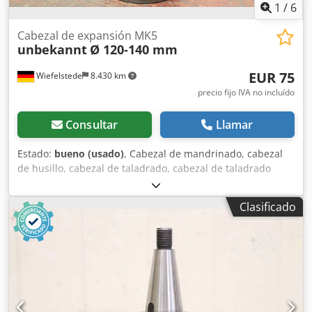
1
/
6
Cabezal de expansión MK5
unbekannt
Ø 120-140 mm
EUR 75
Wiefelstede
8.430 km
precio fijo IVA no incluído
Consultar
Llamar
Estado:
bueno (usado)
, Cabezal de mandrinado, cabezal
de husillo, cabezal de taladrado, cabezal de taladrado
ranurado, cabezal ranurador, cabezal taladrador de
husillo, cabezal de mandrinar, herramienta de husillo,
Clasificado
cabezal frontal y de mandrinado Djdjxc U H Uspfx Algjwa -
Cabezal de mandrinado: Conexión MK5 -Diámetro del
husillo: Ø 120-140 mm -Dimensiones: Ø 124 x 253 mm -
Peso: 8,4 kg