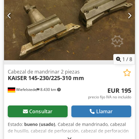
1
/
8
Cabezal de mandrinar 2 piezas
KAISER
145-230/225-310 mm
EUR 195
Wiefelstede
8.430 km
precio fijo IVA no incluído
Consultar
Llamar
Estado:
bueno (usado)
, Cabezal de mandrinado, cabezal
de husillo, cabezal de perforación, cabezal de perforación
con inserción, cabezal con inserción, cabezal de