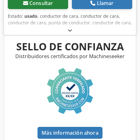
Consultar
Llamar
Estado:
usado
, conductor de cara, conductor de cara,
conductor de cara, punta de conductor, conductor de cara,
conductor de cara, conductor de cara -Conductor facial:
Montaje: MK4 -Dimensión de la cara: Ø 20 mm -Dimensión:
Ø 42 x 203 mm -Peso: 1,0 kg Cjdouwgf Hspfx Akkerf
SELLO DE CONFIANZA
Distribuidores certificados por Machineseeker
Más información ahora