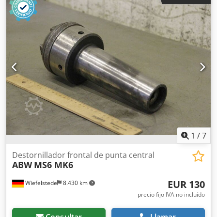
mm, altura 15 mm Crjdsxfhytspfx Akksf - Dimensiones: ver
plano técnico en las fotos - Dimensiones totales:
140/73/Alt.155 mm - Peso: 3,6 kg
1
/
7
Destornillador frontal de punta central
ABW
MS6 MK6
EUR 130
Wiefelstede
8.430 km
precio fijo IVA no incluído
Consultar
Llamar