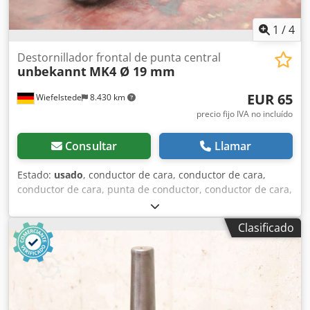
1
/
4
Destornillador frontal de punta central
unbekannt
MK4 Ø 19 mm
EUR 65
Wiefelstede
8.430 km
precio fijo IVA no incluído
Consultar
Llamar
Estado:
usado
, conductor de cara, conductor de cara,
conductor de cara, punta de conductor, conductor de cara,
conductor de cara, conductor de cara Credpfjuza N Tjx
Akksf -Conductor facial: Montaje: MK4 -Dimensión de la
Clasificado
cara: Ø 19 mm -Dimensión: Ø 34 x 162 mm -Peso: 0,6 kg