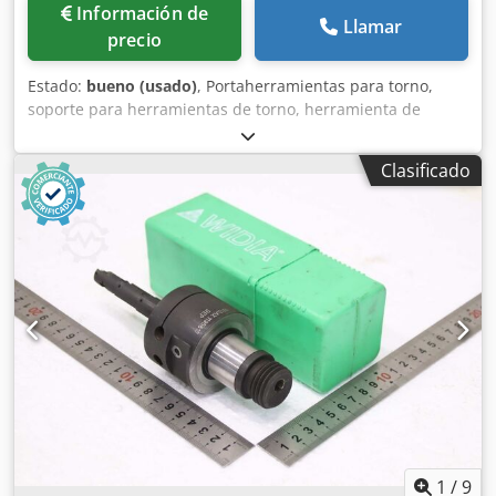
Información de
Llamar
precio
Estado:
bueno (usado)
, Portaherramientas para torno,
soporte para herramientas de torno, herramienta de
torneado, soporte para insertos de torneado, soporte para
herramientas, soporte axial para herramientas, soporte
Clasificado
intercambiable, soporte para insertos de torneado,
soporte de sujeción, portaherramientas para torno,
soporte para herramientas de torno para torretas de torno
-Fabricante: Kelch, soporte para herramientas de torno
Crjdpfjzq Afbox Akkef -Diámetro del orificio de sujeción: 32
mm, círculo de agujeros Ø 102x18 mm -Cantidad: 1
soporte disponible -Dimensiones: 295/140/A110 mm -Peso:
8,8 kg
1
/
9