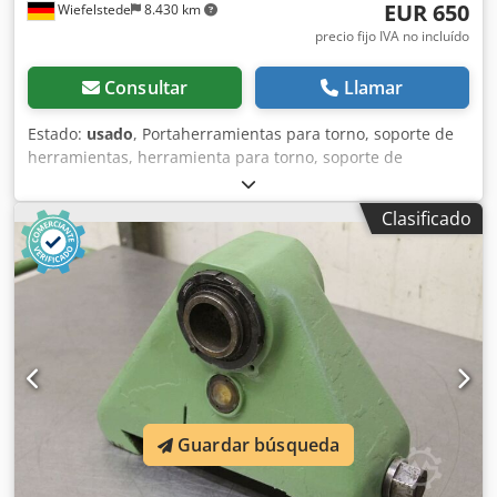
EUR 650
Wiefelstede
8.430 km
precio fijo IVA no incluído
Consultar
Llamar
Estado:
usado
, Portaherramientas para torno, soporte de
herramientas, herramienta para torno, soporte de
cuchillas para torno, soporte de herramientas, soporte de
herramientas axial -diferentes tipos de sujeción: 10 -
Clasificado
fabricante: WNT-Mastertool -venta: solo como conjunto
completo -precio: conjunto completo Crjdpjd R Exmsfx
Akkjf -peso: 36 kg
Guardar búsqueda