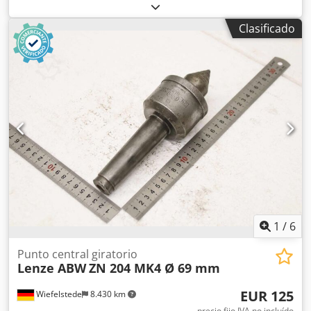
dientes rectos - Fabricante: Master Fraisa, fresas de
desbaste 3 unidades - Fraisa: 2 uds. Ø 40 mm Tipo 40 0660
Clasificado
TG125 Stg250 - Master: 1 ud. Ø 32 mm Tipo 770 CX 120 STG
207 bf - Precio/venta: solo el lote completo Cedpfx
Aeylhivjkkerf - Dimensiones de transporte: 205/110/40 mm
- Peso: 3,3 kg
1
/
6
Punto central giratorio
Lenze ABW
ZN 204 MK4 Ø 69 mm
EUR 125
Wiefelstede
8.430 km
precio fijo IVA no incluído