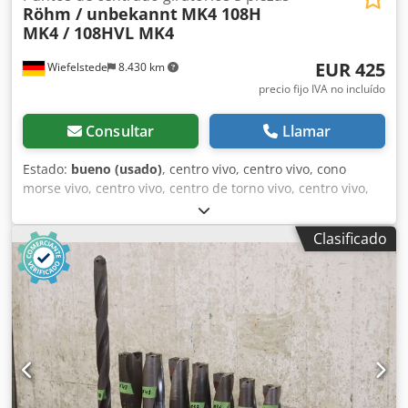
Röhm / unbekannt
MK4 108H
MK4 / 108HVL MK4
EUR 425
Wiefelstede
8.430 km
precio fijo IVA no incluído
Consultar
Llamar
Estado:
bueno (usado)
, centro vivo, centro vivo, cono
morse vivo, centro vivo, centro de torno vivo, centro vivo,
cono de centrado Credpfswa Ix Iex Akkof -Fabricante: Röhm
/ desconocido, puntas centrales giratorias 5 piezas -Tipo:
Clasificado
Röhm 108H MK4 / 108HVL MK4 / 3x sin designación de tipo
-Grabación: MK4 -Precio/Entrega: completo -Dimensiones
de transporte: 290/230/H80 mm -Peso: 9,6 kg