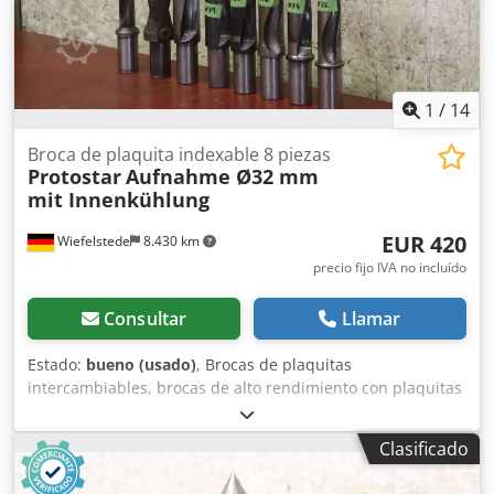
1
/
14
Broca de plaquita indexable 8 piezas
Protostar
Aufnahme Ø32 mm
mit Innenkühlung
EUR 420
Wiefelstede
8.430 km
precio fijo IVA no incluído
Consultar
Llamar
Estado:
bueno (usado)
, Brocas de plaquitas
intercambiables, brocas de alto rendimiento con plaquitas
intercambiables, brocas macizas, fresas de punta, fresas
de vástago, fresas, fresas de plaquitas intercambiables,
Clasificado
fresas de vástago con refrigeración interna, fresa de
vástago de plaquitas intercambiables - Fresas de punta: