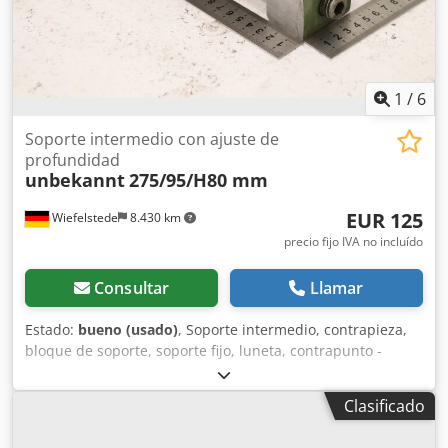
1
/
6
Soporte intermedio con ajuste de
profundidad
unbekannt
275/95/H80 mm
EUR 125
Wiefelstede
8.430 km
precio fijo IVA no incluído
Consultar
Llamar
Estado:
bueno (usado)
, Soporte intermedio, contrapieza,
bloque de soporte, soporte fijo, luneta, contrapunto -
Soporte intermedio: con ajuste de profundidad -Guía de
cola de milano: 179 a 168 mm, 21 mm de altura -
Clasificado
Dimensiones: ver fotos / dibujo técnico -Medidas:
275/95/A80 mm -Peso: 3,9 kg Csdpfx Ajzmgfwokkerf