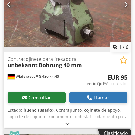
cuádruple -Portaherramientas de cambio rápido:
Portaherramientas portabarras de taladrado de cambio
rápido cuádruple -Dimensiones de alojamiento: ver fotos
Credpowvpvgofx Akkef -Altura de sujeción: 59/34 mm -
Longitud de sujeción: 200 mm -Dimensiones: 330/200/Alto
285 mm -Peso: 30,3 kg.
1
/
6
Contracojinete para fresadora
unbekannt
Bohrung 40 mm
EUR 95
Wiefelstede
8.430 km
precio fijo IVA no incluído
Consultar
Llamar
Estado:
bueno (usado)
, Contrapunto, cojinete de apoyo,
soporte de cojinete, rodamiento pedestal, rodamiento para
fresadora - Cojinete de apoyo: para fresadora - Orificio: Ø
40 mm / altura 108 mm - Guiado cola de milano: 79 x 59
Clasificado