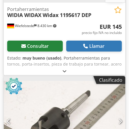
Portaherramientas
WIDIA WIDAX
Widax 1195617 DEP
EUR 145
Wiefelstede
8.430 km
precio fijo IVA no incluído
Consultar
Llamar
Estado:
muy bueno (usado)
, Portaherramientas para
tornos, porta-insertos, pieza de trabajo para tornear, acero
para insertos, soporte para herramientas, soporte para
herramientas de corte, herramienta de torneado con
Clasificado
soporte de sujeción -Fabricante: WIDIA, WIDAX, soporte
para herramientas de torneado con soporte de sujeción -
Tipo: Widax 1195617 DEP -Cantidad: 3 soportes para
herramientas disponibles -Precio: por unidad -
Dimensiones del embalaje: 170/60/60 mm (alto) Credjzp
Hxijpfx Akkof -Peso: 1,1 kg/unidad