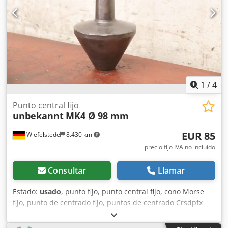
1
/
4
Punto central fijo
unbekannt
MK4 Ø 98 mm
EUR 85
Wiefelstede
8.430 km
precio fijo IVA no incluído
Consultar
Llamar
Estado:
usado
, punto fijo, punto central fijo, cono Morse
fijo, punto de centrado fijo, puntos de centrado Crsdpfx
Akouza R Dokof -punto central fijo: Ø 30/98 mm -toma: MK4
-Dimensiones: Ø 98 x 180 mm -Peso: 2,9 kg