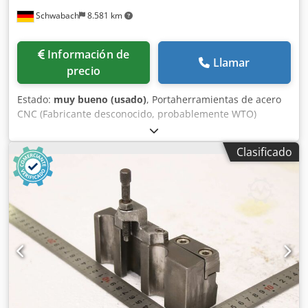
Schwabach
8.581 km
Información de
Llamar
precio
Estado:
muy bueno (usado)
, Portaherramientas de acero
CNC (Fabricante desconocido, probablemente WTO)
Cedpjznh E Uefx Akkjrf Estado: muy bueno, el producto
parece sin usar 7 unidades de portaherramientas: Medida
Clasificado
exterior del anillo de sellado: 69 mm