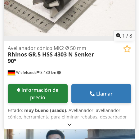
1
/
8
Avellanador cónico MK2 Ø 50 mm
Rhinos
GR.5 HSS 4303 N Senker
90°
Wiefelstede
8.430 km
Información de
Llamar
precio
Estado:
muy bueno (usado)
, Avellanador, avellanador
cónico, herramienta para eliminar rebabas, desbarbador
de tubos de acero Crodpfszp Hn Dex Akkef -Fabricante:
Rhinos, avellanador de 90°, cono Morse MK2 -Diámetro de
la hoja: Ø 50 mm -Ángulo de bisel exterior: 25-44 mm -