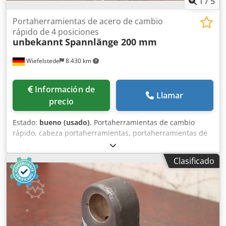
1
/
5
Portaherramientas de acero de cambio
rápido de 4 posiciones
unbekannt
Spannlänge 200 mm
Wiefelstede
8.430 km
Información de
Llamar
precio
Estado:
bueno (usado)
, Portaherramientas de cambio
rápido, cabeza portaherramientas, portaherramientas de
cambio rápido, portaherramientas portabarras de
taladrado de cambio rápido, portaherramientas para
Clasificado
barras de taladrar de cambio rápido, portaherramientas
portatorno de cambio rápido, portaherramientas doble,
portaherramientas de torno doble, portaherramientas
doble, portaherramientas de cambio rápido doble,
portaherramientas de torno cuádruple, portaherramientas
cuádruple, portaherramientas de cambio rápido