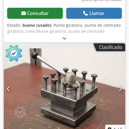
Consultar
Llamar
Estado:
bueno (usado)
, Punta giratoria, punta de centrado
giratoria, cono Morse giratorio, punta de centrado
giratoria, punta giratoria para torno, punta de centrado,
cono de centrado - Fabricante: Lenze ABW, punta de
Clasificado
centrado giratoria - Tipo: ZN 204 - Cono morse: MK4 -
Dimensiones: Ø 69 x 210 mm Cjdpfx Akex H Iw Dekerf -
Peso: 2,1 kg