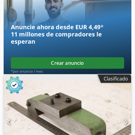
Rango de mecanizado interior: 20-39 mm -Dimensiones: Ø
50 x 160 mm -Peso: 0,9 kg
Anuncie ahora desde EUR 4,49
*
11 millones de compradores
le
esperan
Crear anuncio
*por anuncio / mes
Clasificado