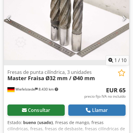
portaherramientas de torneado de cambio rápido -
Dimensiones de la sujeción: ver fotos -Sujeción de
herramientas de corte: para herramientas de
torneado/ranurado -Dimensiones: 140/60/A125 mm -Peso:
1,9 kg
1
/
10
Fresas de punta cilíndrica, 3 unidades
Master Fraisa
Ø32 mm / Ø40 mm
EUR 65
Wiefelstede
8.430 km
precio fijo IVA no incluído
Consultar
Llamar
Estado:
bueno (usado)
, Fresas de mango, fresas
cilíndricas, fresas, fresas de desbaste, fresas cilíndricas de