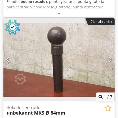
Estado:
bueno (usado)
, punta giratoria, punta giratoria
para centrado, cono Morse giratorio, punta centradora
giratoria, punta giratoria para torno, punta centradora,
cono centrador Credpfxsrlpn Ao Akkof - Fabricante:
Clasificado
Bruckner, punta centradora giratoria (cono centrador) -
Tipo: lamentablemente sin denominación de tipo - Cono:
MK5 - Punta centradora: Ø 60 mm - Dimensiones: Ø 120 x
315 mm - Peso: 9,6 kg
1
/
7
Bola de centrado
unbekannt
MK5 Ø 84mm