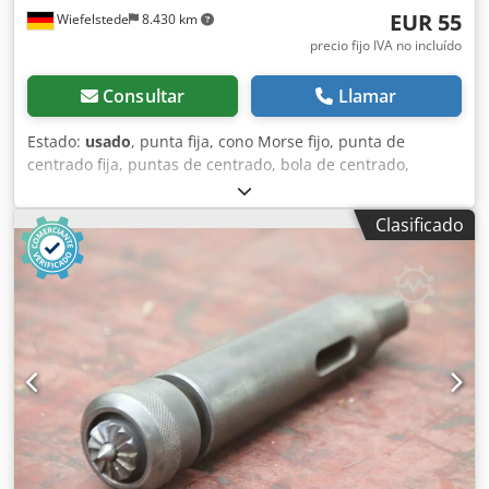
EUR 55
Wiefelstede
8.430 km
precio fijo IVA no incluído
Consultar
Llamar
Estado:
usado
, punta fija, cono Morse fijo, punta de
centrado fija, puntas de centrado, bola de centrado,
mandril de centrado -Mandril de centrado: bola de
centrado fija Ø 84 mm -Montaje: cono Morse MK5 -
Clasificado
Dimensiones: Ø 84 x 297 mm -Peso: 5,2 kg Credpfjrlppgjx
Akkef