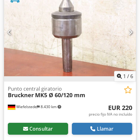
fresas de vástago de plaquitas intercambiables con
refrigeración interna, 8 unidades - Portaherramientas: Ø
32 mm Credpfx Aork S Dqskkjf - Diámetro: 32 a 43 mm,
véanse fotos / lista de piezas - Venta/precio: solo el lote
completo - Dimensiones de transporte: 400/200/Al60 mm -
Peso: 8,7 kg
1
/
6
Punto central giratorio
Bruckner
MK5 Ø 60/120 mm
EUR 220
Wiefelstede
8.430 km
precio fijo IVA no incluído
Consultar
Llamar