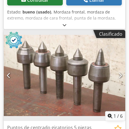
Estado:
bueno (usado)
, Mordaza frontal, mordaza de
extremo, mordaza de cara frontal, punta de la mordaza,
mordaza frontal, mordaza de extremo -Fabricante: ABW,
mordaza frontal -Tipo: MS6 -Montaje: MK6 / M42, ver las
Clasificado
fotos -Dimensiones totales: Ø 108 x 278 mm Cjdpfx Ashm
Uabekkjrf -Peso: 7,9 kg
1
/
6
Puntos de centrado giratorios 5 piezas