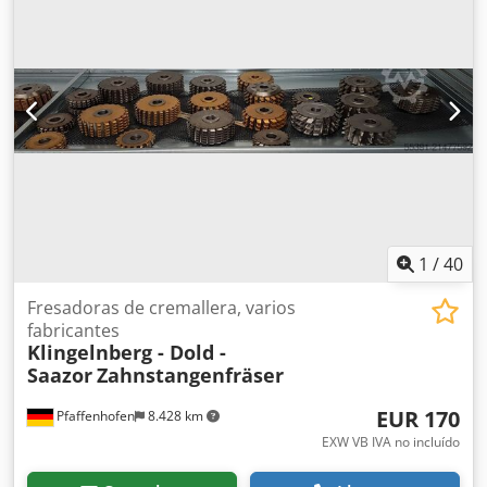
1
/
40
Fresadoras de cremallera, varios
fabricantes
Klingelnberg - Dold -
Saazor
Zahnstangenfräser
EUR 170
Pfaffenhofen
8.428 km
EXW VB IVA no incluído