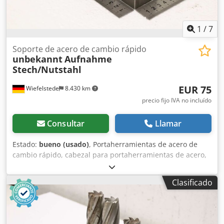
1
/
7
Soporte de acero de cambio rápido
unbekannt
Aufnahme
Stech/Nutstahl
EUR 75
Wiefelstede
8.430 km
precio fijo IVA no incluído
Consultar
Llamar
Estado:
bueno (usado)
, Portaherramientas de acero de
cambio rápido, cabezal para portaherramientas de acero,
portaherramientas de acero de cambio rápido,
portaherramientas de brocas de cambio rápido,
Clasificado
portaherramientas de barras de perforación de cambio
rápido, portaherramientas de torneado de cambio rápido,
portaherramientas de acero Cjdpfx Aozhuwwekkorf -
Portaherramientas de acero de cambio rápido: