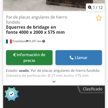
1
/
12
Par de placas angulares de hierro
fundido
Equerres de bridage en
fonte
4000 x 2000 x 575 mm
Ensisheim
8.291 km
Información de
Llamar
precio
Estado:
usado
, Par de placas angulares de hierro fundido
Diámetro de perforación: Ø 27 mm Ancho: 575 mm
Profundidad: 2000 mm Altura total: 4000 mm Crjdpfjzmw
Najx Anvef Peso unitario: aprox. 6 toneladas
Clasificado