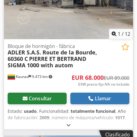
1
/
12
Bloque de hormigón - fábrica
ADLER S.A.S. Route de la Bourde,
60360 C
PIERRE ET BERTRAND
SIGMA 1000 with autom
EUR 68.000
Kaunas
9.473 km
EUR 89.000
EXW precio fijo IVA no incluído
Consultar
Llamar
Estado:
usado
, Funcionalidad:
totalmente funcional
, Año
de fabricación:
2009
, número de máquina/vehículo:
1017
,
Línea de producción usada para bloques de hormigón (y
arcilla expandida). La línea se utilizaba para producir
Clasificado
bloques de hormigón utilizando arcilla expandida. Desde