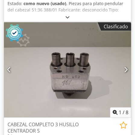
Estado:
como nuevo (usado)
, Piezas para plato pendular
del cabezal 51:36 388/01 Fabricante: desconocido Tipo:
piezas para plato pendular del cabezal Descripción: piezas
para plato pendular del cabezal Crjdpfxsyrz Tnj Anvof
Clasificado
Relación de transmisión: 51:36 Referencia: 388/01 Número
de artículo: 156116 Número de pieza: 50010002252 Estado:
sin usar / embalaje original Cantidad: 2 unidades
1
/
8
CABEZAL COMPLETO 3 HUSILLO
CENTRADOR S