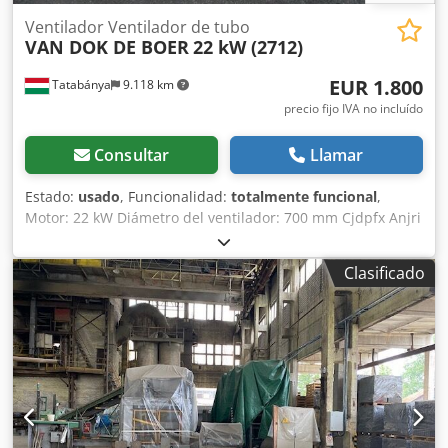
Ventilador Ventilador de tubo
VAN DOK DE BOER
22 kW (2712)
EUR 1.800
Tatabánya
9.118 km
precio fijo IVA no incluído
Consultar
Llamar
Estado:
usado
, Funcionalidad:
totalmente funcional
,
Motor: 22 kW Diámetro del ventilador: 700 mm Cjdpfx Anjri
R Dueverf Longitud: 2500 mm
Clasificado