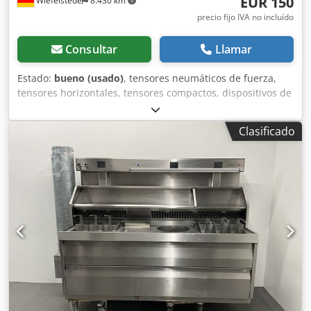
EUR 150
Wiefelstede
8.430 km
precio fijo IVA no incluído
Consultar
Llamar
Estado:
bueno (usado)
, tensores neumáticos de fuerza,
tensores horizontales, tensores compactos, dispositivos de
sujeción, tensores neumáticos de fuerza Crodpfx Anob A H
E Ievof -Tipo: 82L32-143C8H0 -Cantidad: 4 unidades
Clasificado
disponibles -Precio: por unidad -Peso: 2,1 kg/unidad