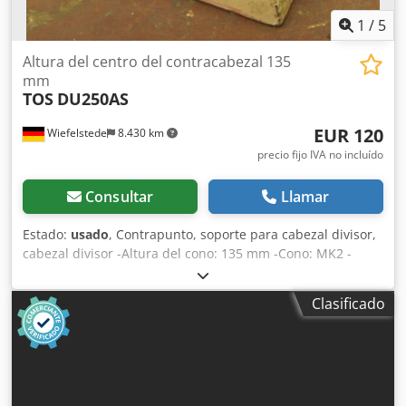
1
/
5
Altura del centro del contracabezal 135
mm
TOS
DU250AS
EUR 120
Wiefelstede
8.430 km
precio fijo IVA no incluído
Consultar
Llamar
Estado:
usado
, Contrapunto, soporte para cabezal divisor,
cabezal divisor -Altura del cono: 135 mm -Cono: MK2 -
Plano incluido en las fotos Credjb Hbx Njpfx Anvsf -Precio:
por unidad -Cantidad: 2 unidades -Dimensiones:
Clasificado
200/75/A145 mm -Peso: 5 kg