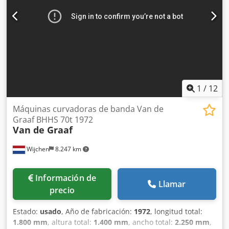
1
/
12
Máquinas curvadoras de banda Van de
Graaf BHHS 70t 1972
Van de Graaf
Wijchen
8.247 km
Información de
Llamar
precio
Estado:
usado
, Año de fabricación:
1972
, longitud total:
1.800 mm
, altura total:
1.400 mm
, ancho total:
2.250 mm
,