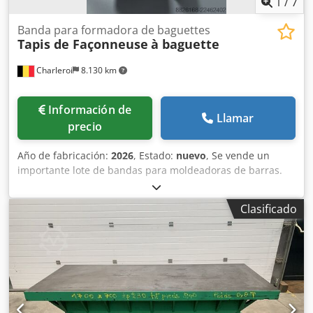
1
/
7
Banda para formadora de baguettes
Tapis de Façonneuse
à baguette
Charleroi
8.130 km
Información de
Llamar
precio
Año de fabricación:
2026
, Estado:
nuevo
, Se vende un
importante lote de bandas para moldeadoras de barras.
Marcas disponibles: - MAJOR - BONGARD - MERAND
TENOR/TREGOR Crjdpfjzqt Tcox Anvsf - BERTRAND
Clasificado
EURO2000 - BERTRAND EUROMAP - JAC - PANIRECORD F73
- PANIRECORD F60/F57 - SINMAG - PAVAILLER - STAFF
Precios unitarios y al por mayor. Se venden en kits
completos para una moldeadora, que incluyen: - Banda
delantera - Banda trasera - Banda inferior de refuerzo -
Banda de recepción