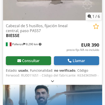
1
/
6
Cabezal de 5 husillos, fijación lineal
central, paso PAS57
BIESSE
EUR 390
Pollenzo
8.290 km
precio fijo IVA no incluído
Consultar
Llamar
Estado:
usado
, Funcionalidad:
no verificado
, Código
Ferwood: RU0011651 - Código del fabricante: K6343K0949 -
Estado: Usado - Funcionamiento: No probado - Si está
interesado, ofrecemos servicio de reacondicionamiento,
contáctenos. Credpfswtnqkox Anvof