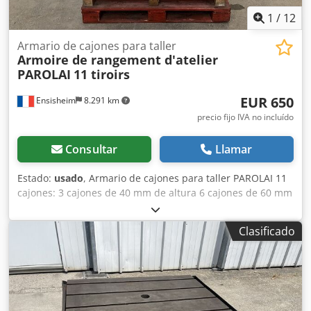
Rud y alojamiento para puntales, suelo de chapa y
1
/
12
madera, n.º 12 neumáticos 245.70 R 17.5, laterales de
aluminio en el cuello, garantía del fabricante,
Armario de cajones para taller
Armoire de rangement d'atelier
CONCESIONARIO INTERDRIVE SRL - PARMA. Crjdpfjznm
PAROLAI
11 tiroirs
Tqox Anvof
EUR 650
Ensisheim
8.291 km
precio fijo IVA no incluído
Consultar
Llamar
Estado:
usado
, Armario de cajones para taller PAROLAI 11
cajones: 3 cajones de 40 mm de altura 6 cajones de 60 mm
de altura 1 cajón de 150 mm de altura 1 cajón de 90 mm
de altura Csdpfszmxttox Anverf Dimensiones (L x An x Al):
Clasificado
910 x 720 x 1110 mm Peso: aprox. 150 kg