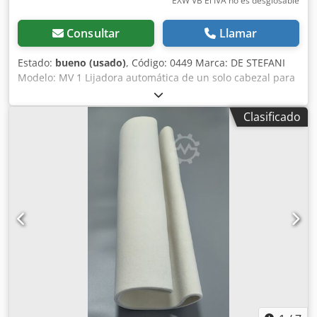
EXW VB El IVA no es desglosable
Consultar
Llamar
Estado:
bueno (usado)
, Código: 0449 Marca: DE STEFANI
Modelo: MV 1 Lijadora automática de un solo cabezal para
cantos y perfiles de madera, madera maciza, madera
chapada y otros materiales. Lijadora para perfiles y rebajes
Clasificado
con plato intercambiable, inclinable de -15° a +90° Motor
de 2 velocidades, rpm 710/1420 – Cv 1,3 – 2,5 Altura de
trabajo mm 100 Alimentación automática con velocidad
variable Guía de entrada ajustable Aire comprimido 6 atm
Diámetro de la salida de extracción 100 mm Dimensiones
totales mm 2100 x 1600 x 1350 h Peso kg 950 Crodpozmyp
Aefx Anvsf