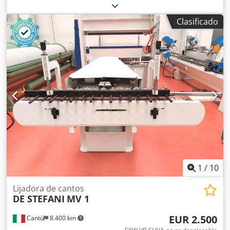
Color: Verde Peso en vacío: 2000 kg Precio: Consultar
Crodjzm N Rijpfx Anvjf - Año de fabricación: 1972 -
Clasificado
Documentación disponible: No - Certificado CE: No -
Sistema de control: Convencional - Dimensiones de
transporte: 1800 mm x 2250 mm x 1400 mm (largo x ancho
x alto) - Peso de transporte [kg]: 2000 kg - Paquetes de
transporte [unidades]: 1 Información financiera IVA: El
precio indicado no incluye el IVA IVA/Régimen de recargo
del IVA: El IVA es deducible para las empresas Entrega y
aceptación de vehículos usados posibles en cualquier
momento para todos los productos de la industria Lukas
van Rossum
1
/
10
Lijadora de cantos
DE STEFANI
MV 1
EUR 2.500
Cantù
8.400 km