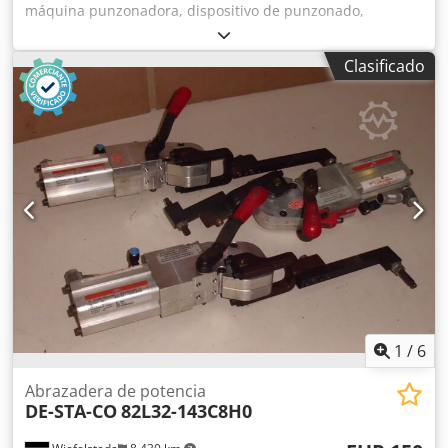
máquina punzonadora, dispositivo de punzonado,
máquina perforadora, punzonadora neumática manual -
Fabricante: DE-STA-CO, punzonadora neumática -Tipo: 040
Clasificado
0210 -Punzón integrado: Ø 2,5 mm -Salida máxima: 25 mm
-Dimensiones: 190/200/A510 mm Cedpfsfwx Uysx Anvsrf -
Peso: 24 kg
1
/
6
Abrazadera de potencia
DE-STA-CO
82L32-143C8H0