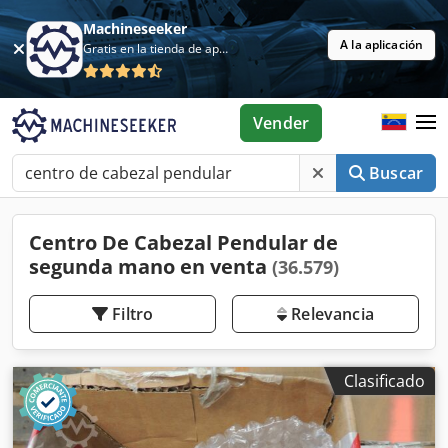
Machineseeker
A la aplicación
Gratis en la tienda de aplicaciones
Vender
Buscar
Centro De Cabezal Pendular de
segunda mano en venta
(36.579)
Filtro
Relevancia
Clasificado