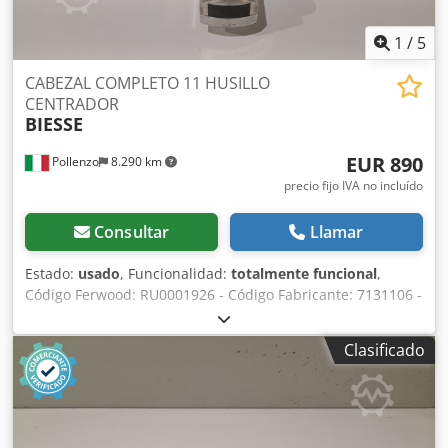
1
/
5
CABEZAL COMPLETO 11 HUSILLO
CENTRADOR
BIESSE
EUR 890
Pollenzo
8.290 km
precio fijo IVA no incluído
Consultar
Llamar
Estado:
usado
, Funcionalidad:
totalmente funcional
,
Código Ferwood: RU0001926 - Código Fabricante: 7131106 -
Estado: Usado - Funcionalidad: Totalmente funcional -
Maquina Compatible: MANDRINADORA BIESSE TECHNO
Clasificado
FDT - TECHNO F - TECHNO S - Si está interesado ofrecemos
un servicio de revisión, consúltenos. Cjdpfxov Du Tzo
Anvorf