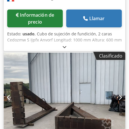
Información de
Llamar
precio
Estado:
usado
, Cubo de sujeción de fundición, 2 caras
Cedozmw S Ijpfx Anvorf Longitud: 1000 mm Altura: 600 mm
Profundidad: 800 mm Dimensiones de ranuras en T: 38 x
22 mm Peso: aprox. 600 kg
Clasificado