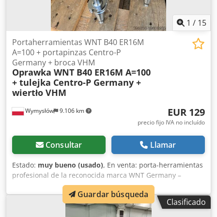
1
/
15
Portaherramientas WNT B40 ER16M
A=100 + portapinzas Centro-P
Germany + broca VHM
Oprawka WNT B40 ER16M A=100
+ tulejka Centro-P Germany +
wiertło VHM
EUR 129
Wymysłów
9.106 km
precio fijo IVA no incluído
Consultar
Llamar
Estado:
muy bueno (usado)
, En venta: porta-herramientas
profesional de la reconocida marca WNT Germany –
modelo B40 ER16M A=100. El porta-herramientas está
Guardar búsqueda
equipado con un casquillo de precisión Centro-P Germany
Clasificado
HPC16MS-DI, que garantiza la máxima precisión y
estabilidad de sujeción de herramientas. El conjunto