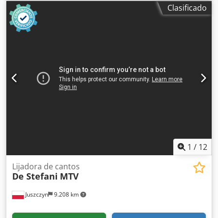
940 mm Peso: 0,8 toneladas
Clasificado
1
/
12
Lijadora de cantos
De Stefani
MTV
Juszczyn
9.208 km