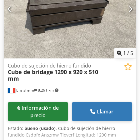
1
/
5
Cubo de sujeción de hierro fundido
Cube de bridage
1290 x 920 x 510
mm
Ensisheim
8.291 km
Información de
Llamar
precio
Estado:
bueno (usado)
, Cubo de sujeción de hierro
fundido Csdpfx Anszmw Tloverf Longitud: 1290 mm