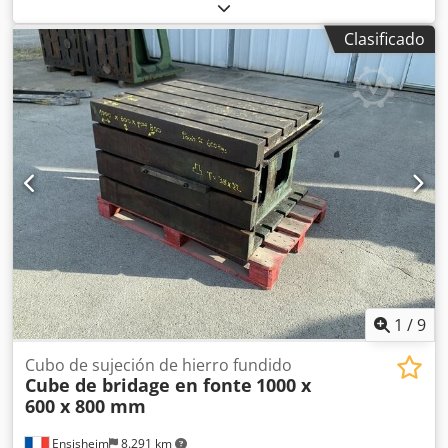
Anchura: 920 mm Altura: 510 mm Dimensiones de las
ranuras en T: 42 x 25 mm 2 caras con ranuras Peso:
Clasificado
aproximadamente 1 tonelada
1
/
9
Cubo de sujeción de hierro fundido
Cube de bridage en fonte
1000 x
600 x 800 mm
Ensisheim
8.291 km