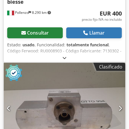
biesse
EUR 400
Pollenzo
8.290 km
precio fijo IVA no incluído
Consultar
Llamar
Estado:
usado
, Funcionalidad:
totalmente funcional
,
Código Ferwood: RU0008903 - Código Fabricante: 7130302 -
Estado: Usado - Funcionalidad: Totalmente funcional -
Máquina Compatible: MANDRINADORA BIESSE TECHNO
Clasificado
FDT - TECHNO F - TECHNO S - Si está interesado ofrecemos
un servicio de revisión, consúltenos. Csdpfev Hgtxjx Anverf