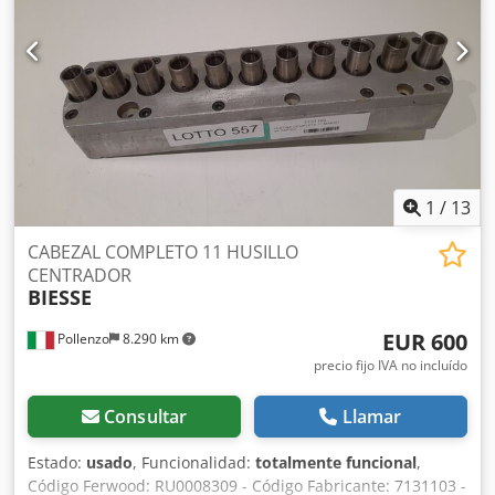
1
/
13
CABEZAL COMPLETO 11 HUSILLO
CENTRADOR
BIESSE
EUR 600
Pollenzo
8.290 km
precio fijo IVA no incluído
Consultar
Llamar
Estado:
usado
, Funcionalidad:
totalmente funcional
,
Código Ferwood: RU0008309 - Código Fabricante: 7131103 -