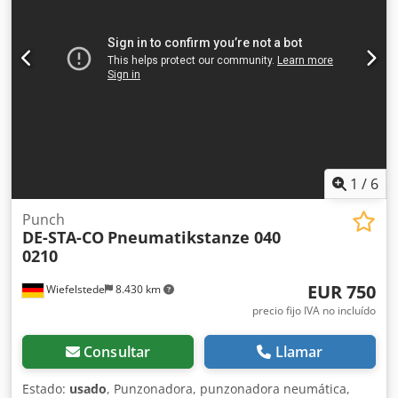
1
/
6
Punch
DE-STA-CO
Pneumatikstanze 040
0210
EUR 750
Wiefelstede
8.430 km
precio fijo IVA no incluído
Consultar
Llamar
Estado:
usado
, Punzonadora, punzonadora neumática,