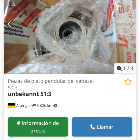
1
/
3
Piezas de plato pendular del cabezal
51:3
unbekannt
51:3
Altenglan
8.326 km
Información de
Llamar
precio