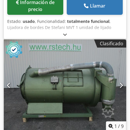
Información de
Llamar
precio
Estado:
usado
, Funcionalidad:
totalmente funcional
,
Lijadora de bordes De Stefani MVT 1 unidad de lijado
Altura máxima de la pieza: 100 mm Motor de la unidad de
lijado: 2,5 kW Unidad de lijado con sistema de autoafilado
Clasificado
Credpfx Aoznu D Ronvof Ajuste manual de la unidad de
lijado Ajuste manual del ángulo de la unidad Unidad de
lijado con oscilación Velocidad de avance regulable
mediante variador Motor de avance de 0,74 kW
1
/
9