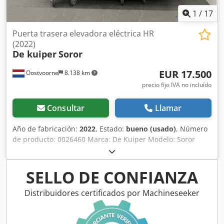
1
/
17
Puerta trasera elevadora eléctrica HR
(2022)
De kuiper
Soror
EUR 17.500
Oostvoorne
8.138 km
precio fijo IVA no incluído
Consultar
Llamar
Año de fabricación:
2022
, Estado:
bueno (usado)
, Número
de producto: 0026460 Marca: De Kuiper Modelo: Soror
Categoría del producto: Freidoras Longitud: 2700 mm
Anchura: 920 mm Altura: 1800 mm Tensión de conexión
(V): 400 Potencia (W): 47150 Cjdozbmptspfx Anvsrf Año de
SELLO DE CONFIANZA
fabricación: 2022 Equipado con sistema de filtrado de
grasa. Incluye 3 cubas (1x ORE440 y 2x ORE540) y bandeja
Distribuidores certificados por Machineseeker
de desbaste.