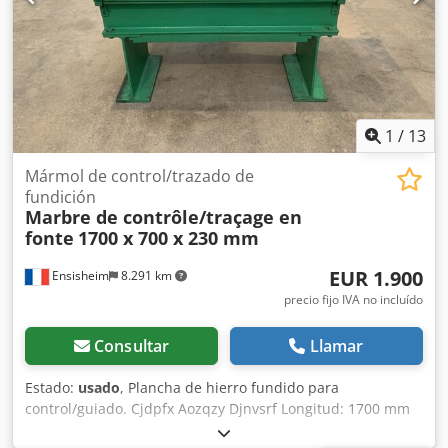
1
/
13
Mármol de control/trazado de
fundición
Marbre de contrôle/traçage en
fonte
1700 x 700 x 230 mm
EUR 1.900
Ensisheim
8.291 km
precio fijo IVA no incluído
Consultar
Llamar
Estado:
usado
, Plancha de hierro fundido para
control/guiado. Cjdpfx Aozqzy Djnvsrf Longitud: 1700 mm
Anchura: 700 mm Grosor: 230 mm Altura sobre los apoyos: