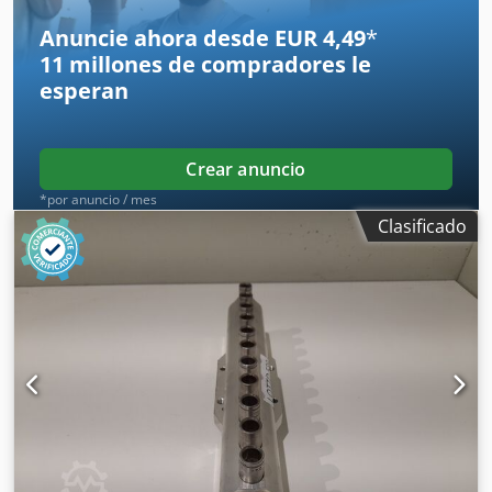
Anuncie ahora desde EUR 4,49
*
11 millones de compradores
le
esperan
Crear anuncio
*por anuncio / mes
Clasificado