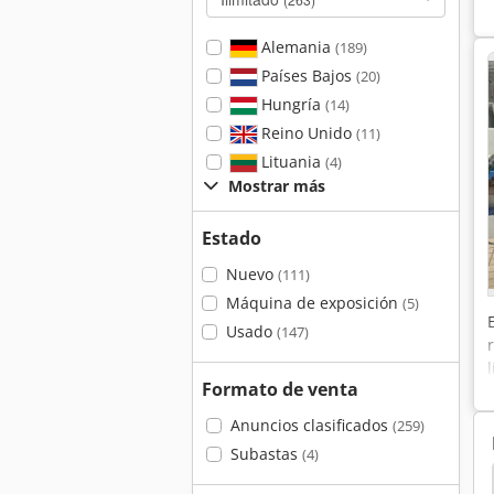
Alemania
(189)
Países Bajos
(20)
Hungría
(14)
Reino Unido
(11)
Lituania
(4)
Mostrar más
Estado
Nuevo
(111)
Máquina de exposición
(5)
Usado
(147)
Formato de venta
Anuncios clasificados
(259)
Subastas
(4)
Soldadora
Soldador
Smipack Sl 56
Bvm