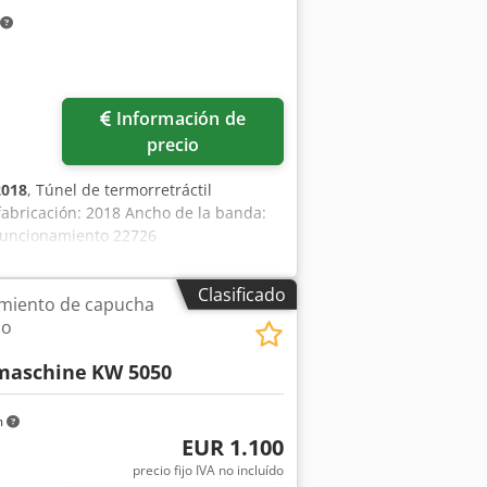
tiempo de sellado establecido y para
 problemas. Las visitas y
o acuerdo. Garantía de
ás fotos
Información de
precio
2018
, Túnel de termorretráctil
fabricación: 2018 Ancho de la banda:
 funcionamiento 22726
Clasificado
miento de capucha
lo
maschine
KW 5050
m
EUR 1.100
precio fijo IVA no incluído