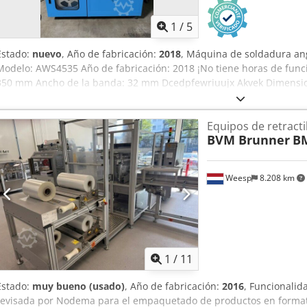
1
/
5
Estado:
nuevo
, Año de fabricación:
2018
, Máquina de soldadura ang
Modelo: AWS4535 Año de fabricación: 2018 ¡No tiene horas de func
350 mm Ancho de la banda: 32 mm Dcedpfewriuujx Akvek Dimension
22726
Equipos de retracti
BVM Brunner
BM
Weesp
8.208 km
1
/
11
Estado:
muy bueno (usado)
, Año de fabricación:
2016
, Funcionalid
revisada por Nodema para el empaquetado de productos en forma