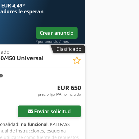
onamiento. Vendemos esta máquina
 EUR 4,49
*
 con funciones adicionales que se
radores
le esperan
ambio puramente relacionado con
técnico. 💰 Precio: abierto a ofertas
ificaciones técnicas o para programar
Crear anuncio
*por anuncio / mes
Clasificado
lado
0/450 Universal
EUR 650
precio fijo IVA no incluído
Enviar solicitud
ionalidad:
no funcional
, KALLFASS
nual de instrucciones, esquema
e utilizarse como fuente de repuestos