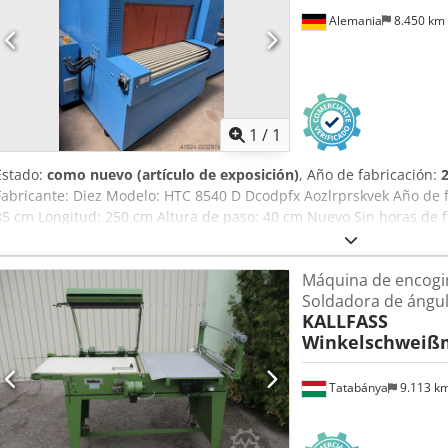
automático de presión para garantizar el cumplimiento exacto del 
Alemania
8.450 km
permitir el sellado por separación, incluso de películas gruesas, sin
demostraciones se pueden realizar en nuestras instalaciones previ
funcionamiento, sin garantía.
Pedir m
1
/
1
Estado:
como nuevo (artículo de exposición)
, Año de fabricación:
Fabricante: Diez Modelo: HTC 8540 D Dcodpfx Aozlrprskvek Año de 
85 cm Longitud: 250 cm Altura de paso: 40 cm Nuevo Sin horas de
Máquina de encogi
Soldadora de ángu
KALLFASS
Winkelschweiß
Tatabánya
9.113 k