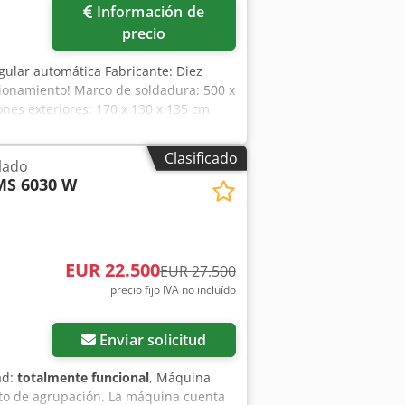
Información de
precio
ular automática Fabricante: Diez
ionamiento! Marco de soldadura: 500 x
es exteriores: 170 x 130 x 135 cm
Clasificado
lado
S 6030 W
EUR 22.500
EUR 27.500
precio fijo IVA no incluído
Enviar solicitud
ad:
totalmente funcional
, Máquina
to de agrupación. La máquina cuenta