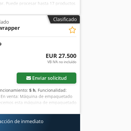
ar. Puede procesar hasta 17 productos
 800 mm. Djdpfsy Tuxzjx Akvjck Esta
o, latas de refresco en una bandeja.
Clasificado
lado
wrapper
EUR 27.500
VB IVA no incluído
Enviar solicitud
funcionamiento:
5 h
, Funcionalidad:
, En venta: Máquina de empaquetado
recemos esta máquina de empaquetado
les y nunca se ha utilizado en
so en funcionamiento comercial. La
ciones principales: Capacidad: hasta
acción de inmediato
ato. Nunca utilizada en producción.