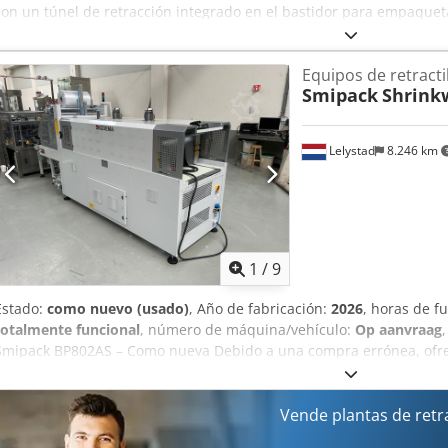
con un túnel de retracción integrado en el bastidor para empaquet
por minuto. Selladora de 600 mm de ancho. Ancho de film de hasta
máquina tiene una entrada angular, ideal para embalar, por ejempl
Equipos de retracti
Smipack
Shrink
Lelystad
8.246 km
1
/
9
Estado:
como nuevo (usado)
, Año de fabricación:
2026
, horas de 
totalmente funcional
, número de máquina/vehículo:
Op aanvraag
Smipack BP802AS – Como nueva Debido a una compra errónea, of
Smipack BP802AS en venta. La máquina está en condiciones impecab
producción. Se instaló y probó profesionalmente, pero nunca se pu
máquina funciona perfectamente, sin defectos ni daños. Especifica
Vende plantas de retr
25 ciclos por minuto. Condición: como nueva, disponible de inmedi