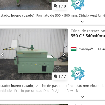
1
/
8
Estado:
bueno (usado)
, Formato de 500 x 500 mm. Djdpfx Aegt Unkj
Túnel de retracció
350 C °
540x40
Tatabánya
9.113 k
1
/
7
Estado:
bueno (usado)
, Ancho de paso del túnel: 540 mm Altura de
unidades Precio por unidad Dsdpfx Ajhinmfekvsck