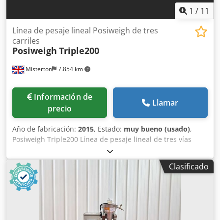
1
/
11
Línea de pesaje lineal Posiweigh de tres
carriles
Posiweigh
Triple200
Misterton
7.854 km
Información de
Llamar
precio
Año de fabricación:
2015
, Estado:
muy bueno (usado)
,
Posiweigh Triple200 Línea de pesaje lineal de tres vías
Serie 3054 Dcsdpfx Abjnl Em Relek 2015, nunca ha estado
en producción, la capacidad de pesaje de hasta
Clasificado
1000grams, adecuado para productos secos, de flujo libre
granulares o de tipo pieza, capacidad de la tolva 120l,
capacidad weighpan 5l, dos rampas de descarga
diferentes para una sola gota de gota triple, viene con
transportador vibratorio con tolva de 500 kg a