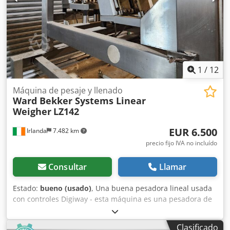
1
/
12
Máquina de pesaje y llenado
Ward Bekker Systems Linear
Weigher
LZ142
EUR 6.500
Irlanda
7.482 km
precio fijo IVA no incluído
Consultar
Llamar
Estado:
bueno (usado)
, Una buena pesadora lineal usada
con controles Digiway - esta máquina es una pesadora de
cabezal único con 4 bandejas de alimentación vibratorias -
tecnología de célula de carga y controles Digiway para un
Clasificado