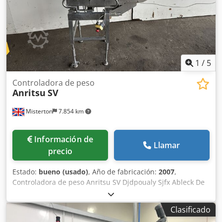
wide range of applications, from snacks and confectionery
to frozen foods, cereals, pasta and fresh produce. Includes
2 vibrators: - Vibrator 1: 1.70 m x 0.37 m x 0.70 m. Effective
width: 30 cm. - Vibrator 2: 2.05 m x 0.37 m x 0.50 m.
Effective width: 30 cm.
1
/
5
Controladora de peso
Anritsu
SV
Misterton
7.854 km
Información de
Llamar
precio
Estado:
bueno (usado)
, Año de fabricación:
2007
,
Controladora de peso Anritsu SV Djdpoualy Sjfx Ableck De
serie: 4600060685 2007, controladora de peso inoxidable,
dimensiones de la cinta 900mm x 250mm, plataforma de
Clasificado
control 220mm x 250mm, de 12g - 3000g, 1Ph