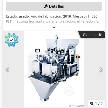
Detalles
Estado:
usado
, Año de fabricación:
2016
, Mespack H-320-
FET: máquina horizontal para la formación, el llenado y el
sellado de sobres (2016) Esta máquina utiliza la tecnología
de formación, llenado y sellado, en la que la película se
Clasificado
dobla por la mitad y, posteriormente, se sellan la parte
inferior y los lados, dejando la parte superior abierta. A
continuación, los sobres se cortan para separarlos, se
llenan con el producto y se sellan en la parte superior
mediante la aplicación de una tapa. La máquina está
compuesta por: estación de desenrollado/estación de
sellado inferior/estación de tracción de la película/estación
de corte/estación de formación de sobres/estación de
llenado/estación de aplicación de válvulas/estación de
sellado superior/estación de transferencia Longitud: 12700
mm Ancho: 1800 mm Dedpozpacnofx Ablsck Altura: 2500
m Tamaños de los sobres: - 80-90 g - 100 g - 110-120 g
Tensión de funcionamiento: 3 x 400 V/50 Hz Potencia
conectada: 39 kW
1
/
2