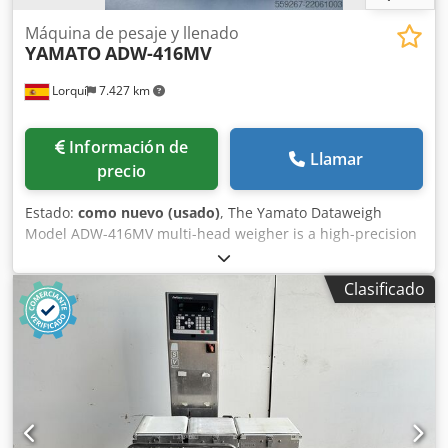
Máquina de pesaje y llenado
YAMATO
ADW-416MV
Lorquí
7.427 km
Información de
Llamar
precio
Estado:
como nuevo (usado)
, The Yamato Dataweigh
Model ADW-416MV multi-head weigher is a high-precision
combined weigher designed for the fast and accurate
weighing of bulk products. Technical Specifications: -
Clasificado
Number of heads: 16 weighing heads utilising high-
performance strain gauge load cell technology. Weighing
head constructed from non-stick steel. - Dosing range:
between 8 g and 1,000 g (for single doses), making it ideal
for small and medium-sized products. - Speed: Can reach
up to 190 weighings per minute (depending on the
product and configuration). - Weigher diameter: 1.20 m
Dedpfezbi Tnex Abljck - Product versatility: Suitable for a