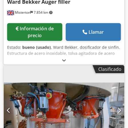
Ward Bekker
Auger filler
Misterton
7.854 km
Información de
Llamar
precio
Estado:
bueno (usado)
, Ward Bekker, dosificador de sinfín.
Estructura de acero inoxidable, tolva agitadora de acero
inoxidable de 25 kg, tornillo de 35 mm de diámetro, con
pedal, móvil, trifásico. Dodpfx Ajy Ax Rgebljck
Clasificado