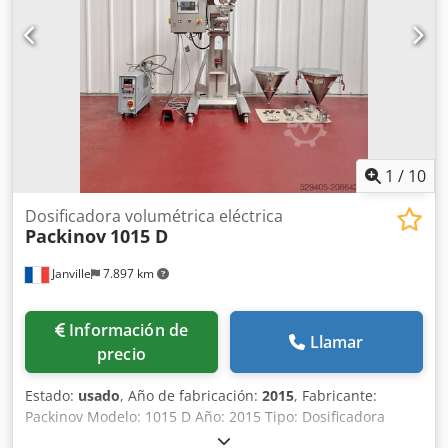
continuación, se alimenta en el transportador elevador de
vuelo que se alimenta en el pesador lineal y, finalmente,
descarga en un transportador de indexación 3m,
suministrado con un conjunto de pasos de acero
inoxidable, 1Ph
1
/
10
Dosificadora volumétrica eléctrica
Packinov
1015 D
Janville
7.897 km
Información de
Llamar
precio
Estado:
usado
, Año de fabricación:
2015
, Fabricante:
Packinov Modelo: 1015 D Año: 2015 Tipo: Dosificadora
eléctrica semiautomática Volumen regulable digitalmente