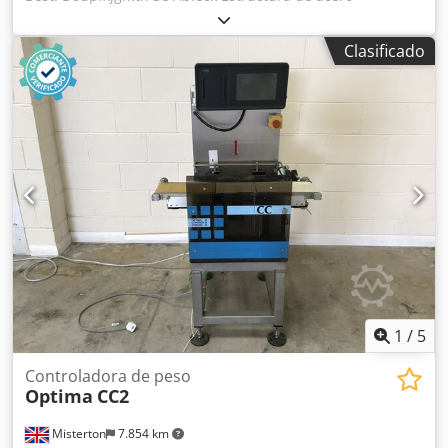
inoxidable, longitud total de 1600 mm, plataforma de
pesaje de 440 mm x 300 mm, rango de pesaje de 100 g a
Clasificado
500 g, sistema neumático de rechazo de productos que no
cumplen con el peso, depósito de rechazo, alimentación
trifásica.
1
/
5
Controladora de peso
Optima
CC2
Misterton
7.854 km