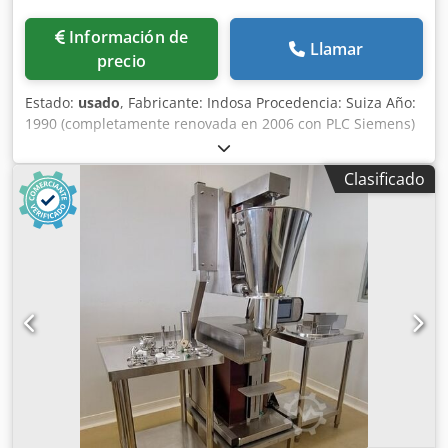
Información de
Llamar
precio
Estado:
usado
, Fabricante: Indosa Procedencia: Suiza Año:
1990 (completamente renovada en 2006 con PLC Siemens)
Máquina principal: Envasadora automática Indosa Matic
100 Llenado / dosificación: Módulo AW7/500 Sistema de
Clasificado
vacío / extracción de polvo: CK-V09 Mesa de acumulación:
ZT800 Transporte: Estrella de 12 estaciones Alimentación
del producto: transferencia neumática Dedpfx Absx R
Dypolock Tipo de máquina: Línea automática de llenado y
cerradora para latas Tipo de recipiente: metálico o
compuesto Aplicaciones: Productos secos y granulares
Ejemplos: Tabaco, polvo, granulados, alimentos secos,
productos sólidos Capacidad: hasta 40-50 unidades/min
(control de velocidad integrado) Diámetro de lata Ø 80 mm
estándar (otros tamaños disponibles bajo pedido) Altura
de latas de 20 a 320 mm Tipo de dosificación: por peso
(vibrador + balde) Suministro de producto: transferencia
neumática Cerradora de tapas metálicas, módulo de