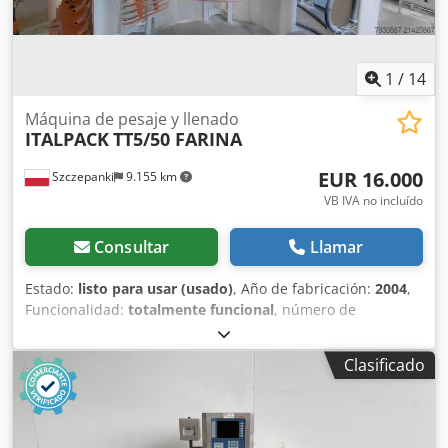
1
/
14
Máquina de pesaje y llenado
ITALPACK
TT5/50 FARINA
EUR 16.000
Szczepanki
9.155 km
VB IVA no incluído
Consultar
Llamar
Estado:
listo para usar (usado)
, Año de fabricación:
2004
,
Funcionalidad:
totalmente funcional
, número de
máquina/vehículo:
1758
, Equipamiento:
placa de
características disponible
, A la venta: Envasadora rotativa
Clasificado
para materiales a granel de Italpack, modelo TT5/50
FARINA – año de fabricación 2004. Rendimiento aprox. 18
t/h – saco de 30 kg – material a granel – según granulación.
Máquina en funcionamiento, completa y totalmente