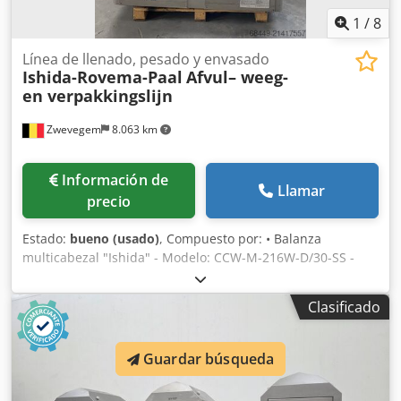
1
/
8
Línea de llenado, pesado y envasado
Ishida-Rovema-Paal
Afvul– weeg-
en verpakkingslijn
Zwevegem
8.063 km
Información de
Llamar
precio
Estado:
bueno (usado)
, Compuesto por: • Balanza
multicabezal "Ishida" - Modelo: CCW-M-216W-D/30-SS -
Número de cabezales: 16 unidades - Rendimiento: hasta 2
x 40 pesadas/minuto - Peso de llenado (máx.): 1.500 g -
Clasificado
Precisión: media de 0 a +1,0 g - Rango de pesado: 14-1000
g - Volumen máx.: 4.500 cm³ (por pesaje individual) -
Incremento mínimo: 0,2 g - Display: Pantalla táctil -
Guardar búsqueda
Alimentación: 230V, 50Hz - Potencia instalada: 1,7 kVA + •
Envasadora vertical tipo flowpack "Rovema" - Modelo: