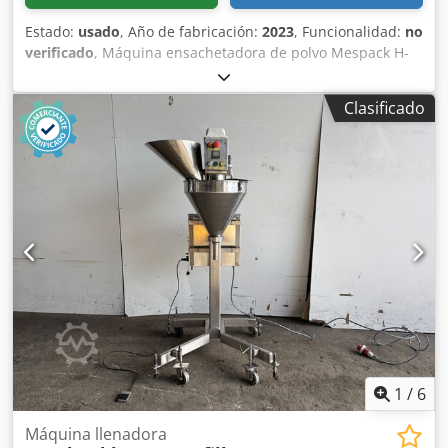
Estado:
usado
, Año de fabricación:
2023
, Funcionalidad:
no
verificado
, Máquina ensachetadora de polvo Mespack H-
140S (2023) 5g-100g, hasta 100 sachets por minuto. Incluye
tolva, sinfín y codificadora ICE Zodiac. Dcsdpfxjzbc Ews
Clasificado
Ablsk
1
/
6
Máquina llenadora