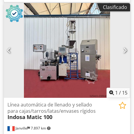
Cilindro dosificador disponible: 2 bloques, máx. 85 ml.
Clasificado
Dsdpfxsx R Dhyo Ablock 3 tolvas, 1 de ellas con doble
camisa Mezclador para tolva Controlador de temperatura
Accionamiento por pedal Panel de control Chasis regulable
en altura Dimensiones de la máquina: 110 x 100 x 190 cm
1
/
15
Línea automática de llenado y sellado
para cajas/tarros/latas/envases rígidos
Indosa
Matic 100
Janville
7.897 km