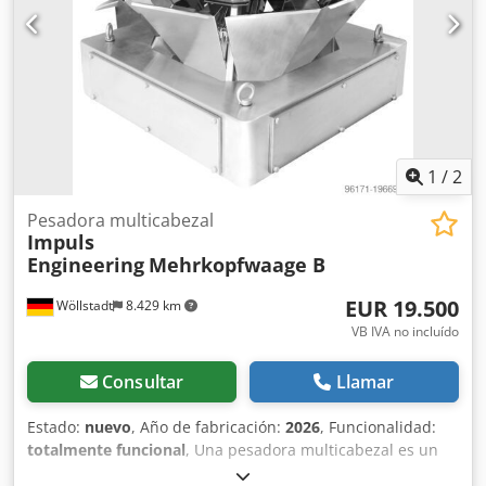
individualmente - Cambio de formato sin herramientas
Datos técnicos - Rango de pesaje: 20g a 4000g - Precisión:
hasta 0,5g, según el producto - Tolva de pesaje de 6 litros -
Velocidad máx.: 60 ciclos de pesaje/minuto - Peso: 240kg
Dcedpfx Aoya Ahveblok - Material: acero inoxidable 304 -
Conexión: 220V / 50Hz / 6A
1
/
2
Pesadora multicabezal
Impuls
Engineering
Mehrkopfwaage B
EUR 19.500
Wöllstadt
8.429 km
VB IVA no incluído
Consultar
Llamar
Estado:
nuevo
, Año de fabricación:
2026
, Funcionalidad:
totalmente funcional
, Una pesadora multicabezal es un
sistema de pesaje de alta precisión que pesa productos