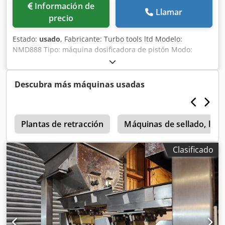
1900 mm Peso neto: 850 kg
Información de
Llamar
precio
Estado:
usado
, Fabricante: Turbo tools ltd Modelo:
NMD888 Tipo: máquina dosificadora de pistón Modo:
Automático / semiautomático (por dosis) Funcionamiento:
neumático Accionamiento mediante pedal Bomba
dosificadora ajustable Tolva de alimentación Acero
Descubra más máquinas usadas
inoxidable Dsdpfx Aezg Nc Ejbleck 2 juegos de cabezales
de llenado disponibles
a
Plantas de retracción
Máquinas de sellado, llen
Clasificado