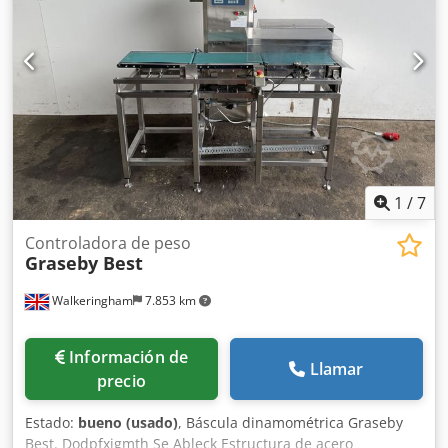
preparada para la venta. Precio: 16.000 EUR netos +
transporte. Dedpeyq N Ansfx Ableck
1
/
7
Controladora de peso
Graseby Best
Walkeringham
7.853 km
Información de
Llamar
precio
Estado:
bueno (usado)
, Báscula dinamométrica Graseby
Best. Dodpfxjgmth Se Ableck Estructura de acero