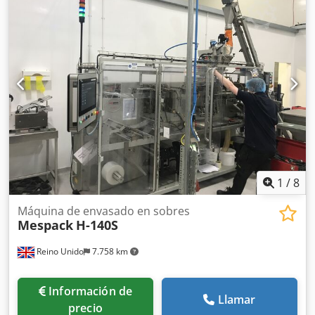
1
/
8
Máquina de envasado en sobres
Mespack
H-140S
Reino Unido
7.758 km
Información de
Llamar
precio