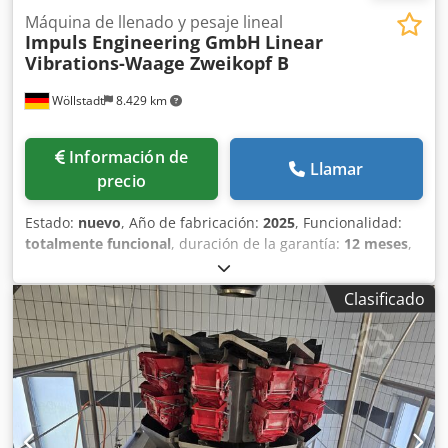
Máquina de llenado y pesaje lineal
Impuls Engineering GmbH
Linear
Vibrations-Waage Zweikopf B
Wöllstadt
8.429 km
Información de
Llamar
precio
Estado:
nuevo
, Año de fabricación:
2025
, Funcionalidad:
totalmente funcional
, duración de la garantía:
12 meses
,
Balanza lineal: Tecnología de llenado precisa y cuidadosa
Nuestra balanza lineal es la solución ideal para dosificar y
Clasificado
envasar productos de forma sencilla y precisa. Combina
exactitud con un proceso de manipulación delicado.
Gracias a la mínima altura de caída, se evitan eficazmente
los daños al producto, garantizando la calidad de tus
mercancías, incluso en productos sensibles. Principio de
funcionamiento flexible y eficiente El núcleo de nuestra
tecnología es un principio de funcionamiento simple pero