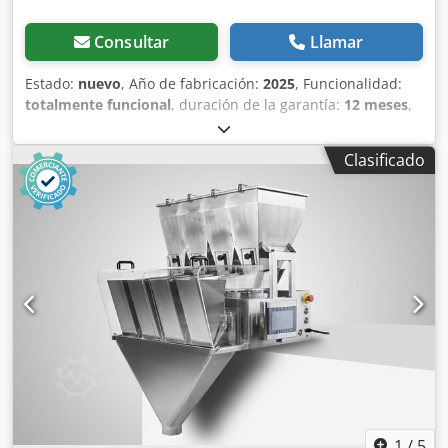
Consultar
Llamar
Estado:
nuevo
, Año de fabricación:
2025
, Funcionalidad:
totalmente funcional
, duración de la garantía:
12 meses
,
Báscula lineal: Tecnología de llenado precisa y cuidadosa
Nuestra báscula lineal es la solución ideal para dosificar y
Clasificado
llenar productos de forma sencilla y precisa. Combina
exactitud con un proceso de manipulación delicado.
Gracias a la altura de caída mínima, se evitan daños en el
producto, asegurando la calidad de tu mercancía, incluso
para productos delicados. Dedpfx Abeyazywslsck Principio
de funcionamiento flexible y eficiente El núcleo de nuestra
tecnología es un principio de funcionamiento sencillo pero
sumamente eficaz: los productos se transportan por medio
de cintas transportadoras lineales o canales vibratorios y
se dosifican específicamente en recipientes de pesaje.
Características: - Manejo y limpieza sencillos - Control
cómodo a través de pantalla táctil a color - Memoria para
distintas recetas de pesaje - Resultados de pesaje precisos
mediante triple etapa de pesaje: grueso/media/fina,
1
/
5