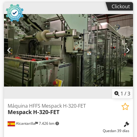
Clickout
1
/
3
Máquina HFFS Mespack H-320-FET
Mespack
H-320-FET
Alcantarilla
7.426 km
Quedan 39 días