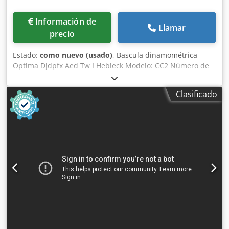
Información de
Llamar
precio
Estado:
como nuevo (usado)
, Bascula dinamométrica
Optima Djdpfx Aed Tw I Hebleck Modelo: CC2 Número de
serie: 1000388 Bascula dinamométrica de acero
inoxidable, rango de pesaje de 0 g a 750 g, precisión de 0,1
Clasificado
g, longitud total de 800 mm, plataforma de pesaje de 150
mm x 120 mm, sistema neumático de rechazo, 1 fase.