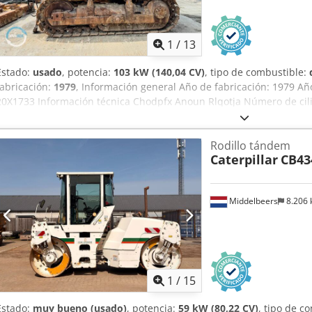
1
/
13
Estado:
usado
, potencia:
103 kW (140,04 CV)
, tipo de combustible:
fabricación:
1979
, Información general Año de fabricación: 1979 A
20X1733 Información técnica Chodpfx Anoun Rlqotja Número de cili
vacío: 14.000 kg Estado Estado general: medio Estado técnico: buen
financiera Precio: A consultar Más información Para más informaci
Rodillo tándem
Hek.
Caterpillar
CB43
Middelbeers
8.206
1
/
15
Estado:
muy bueno (usado)
, potencia:
59 kW (80,22 CV)
, tipo de c