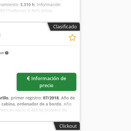
onamiento:
3.310 h
, Información
90 Chodpsyzz E Rsfx Antoa
.400 cc Tracción: Ruedas Peso en vacío:
técnico: Muy bueno Estado visual: Muy
Clasificado
a Más información Póngase en contacto
M
 km
Información de
precio
rillo
, primer registro:
07/2018
, Año de
:
cabina, ordenador de a bordo
, Año
Peso en vacío: 6.460 kg Número de
: muy bueno Precio: A consultar
to = - 3ª válvula - Cabina cerrada -
Clickout