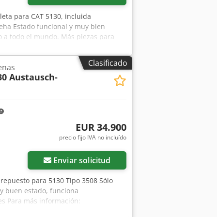
eta para CAT 5130, incluida
eha Estado funcional y muy bien
ío a todo el mundo. Más piezas para
Clasificado
enas
30 Austausch-
EUR 34.900
precio fijo IVA no incluído
Enviar solicitud
repuesto para 5130 Tipo 3508 Sólo
y buen estado, funciona
es Para más información: