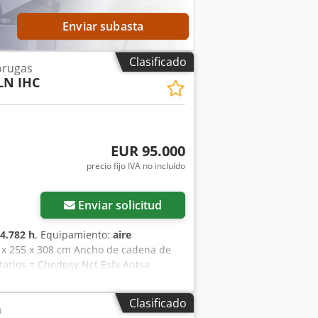
Enviar subasta
Clasificado
orugas
LN IHC
EUR 95.000
precio fijo IVA no incluído
Enviar solicitud
4.782 h
, Equipamiento:
aire
57 x 255 x 308 cm Ancho de cadena de
tarios = Chedpsy Nct Esfx Antsa
mano de 23,5 tn. Caterpillar 323FLN
ificios y en zonas reducidas, sin
Clasificado
a
acondicionado: Climatizador Alcance: