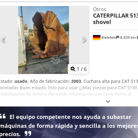
Otros
CATERPILLAR
51
shovel
Bielefeld
8.439 km
1
/
6
Estado:
usado
, Año de fabricación:
2003
, Cuchara alta para CAT 51
toneladas Buen estado, listo para usar ¡¡¡Más piezas para CAT 5130
Cedpfxowlim Rs Anteha Para más información por favor llame al
El equipo competente nos ayuda a subastar
máquinas de forma rápida y sencilla a los mejore
precios.