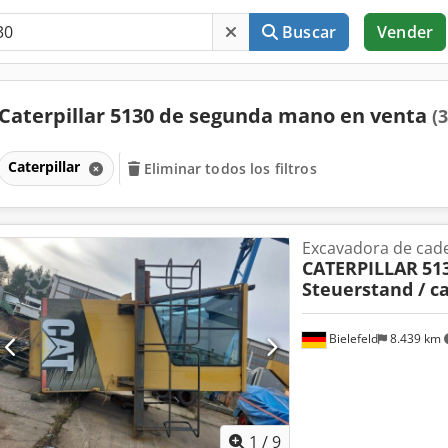
Buscar
Vender
Caterpillar 5130 de segunda mano en venta
(
Caterpillar
Eliminar todos los filtros
Excavadora de cad
CATERPILLAR
51
Steuerstand / c
Bielefeld
8.439 km
1
/
9