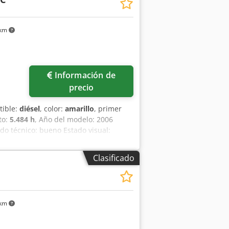
uye el IVA. IVA/Régimen de recargo de
os usados disponibles en todo momento
 km
Información de
precio
tible:
diésel
, color:
amarillo
, primer
to:
5.484 h
, Año del modelo: 2006
do técnico: bueno Estado visual:
ntacte a Ernst van Hek para más
Clasificado
 km