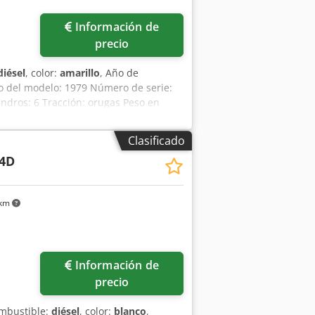
Información de
precio
diésel
, color:
amarillo
, Año de
ño del modelo: 1979 Número de serie:
ndros: 6 Tracción: orugas Peso en
o Estado visual: malo Información
ón, póngase en contacto con Ernst van
Clasificado
4D
 km
Información de
precio
ombustible:
diésel
, color:
blanco
,