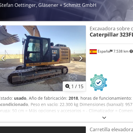
Stefan Oettinger, Gläsener + Schmitt GmbH
Excavadora sobre 
Caterpillar
323F
España
7.538 km
1
/
15
Estado:
usado
, Año de fabricación:
2018
, horas de funcionamiento:
acondicionado
, Peso en vacío: 22.300 kg Dimensiones (lxanxal): 9
oruga: 50 cm = Más opciones y accesorios = - Climatizador = Comen
Ubicación: Casarrubios del monte (Toledo) Excavadora de segunda 
IHC a la venta. Excavadora diseñada para poder trabajar cerca de ed
Carretilla elevador
disminuir su rendimiento. Tipología: Orugas Matriculada: No Aire 