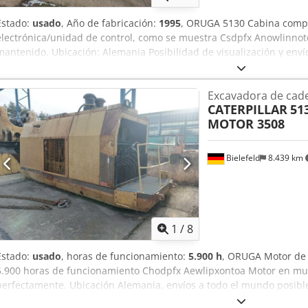
Estado:
usado
, Año de fabricación:
1995
, ORUGA 5130 Cabina compl
electrónica/unidad de control, como se muestra Csdpfx Anowlinnot
mantenido. Ubicación: Alemania Posibilidad de visualización y env
CAT 5130 disponibles Para más información:
Excavadora de cad
CATERPILLAR
51
MOTOR 3508
Bielefeld
8.439 km
1
/
8
Estado:
usado
, horas de funcionamiento:
5.900 h
, ORUGA Motor de 
5.900 horas de funcionamiento Chodpfx Aewlipxontoa Motor en mu
perfectamente. Ubicación Alemania, envíos a todo el mundo posibl