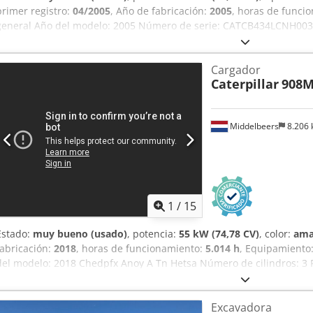
primer registro:
04/2005
, Año de fabricación:
2005
, horas de funci
general Año del modelo: 2005 Número de serie: CATCB434LCNH003
Información técnica Número de cilindros: 4 Cilindrada del motor: 4
7.500 kg Funcionalidad Anchura de trabajo: 150 cm Estado Estado 
Cargador
bueno Daños: Ninguno Información financiera Precio: Bajo consult
Caterpillar
908
con Ernst van Hek para obtener más información.
Middelbeers
8.206
1
/
15
Estado:
muy bueno (usado)
, potencia:
55 kW (74,78 CV)
, color:
ama
fabricación:
2018
, horas de funcionamiento:
5.014 h
, Equipamiento
del modelo: 2018 Chedpfx Anoy A Tn Hetsa Número de cilindros: 3 
válvulas: 3 Marcado CE: sí Estado técnico: muy bueno Estado visual
Número de serie: CAT0908MAH8803391 = Otras opciones y equipamien
Excavadora
Engrase centralizado