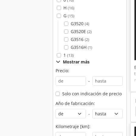
(16)
H
(16)
G
(15)
G3520
(4)
G3520E
(2)
G3516
(2)
G3516H
(1)
1
(13)
Mostrar más
Precio:
-
Solo con indicación de precio
Año de fabricación:
iles
Liebherr
Liebherr 902
Liebherr 932
-
Kilometraje [km]: