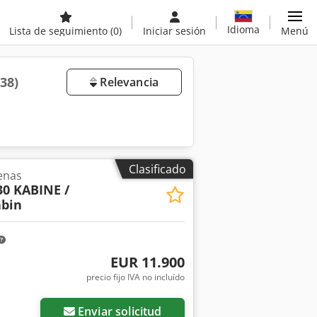
Idioma
Lista de seguimiento
(0)
Iniciar sesión
Menú
338)
Relevancia
Clasificado
enas
30 KABINE /
abin
EUR 11.900
precio fijo IVA no incluído
Enviar solicitud