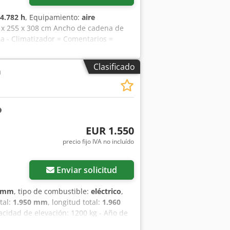
4.782 h
, Equipamiento:
aire
57 x 255 x 308 cm Ancho de cadena de
a - Climatizador = Comentarios =
mano de 23,5 tn. Caterpillar 323FLN
ificios y en zonas reducidas, sin
Clasificado
a
acondicionado: Climatizador Alcance:
chura de la oruga: 500 mm
EUR 1.550
precio fijo IVA no incluído
Enviar solicitud
0 mm
, tipo de combustible:
eléctrico
,
otal:
1.950 mm
, longitud total:
1.960
acidad de elevación: 1200 kg - Año de
entación: Manual de usuario - Marcado