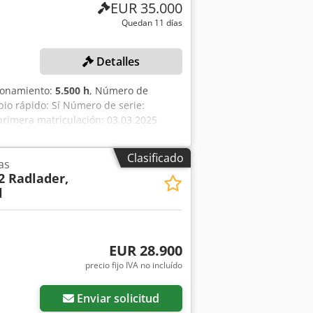
EUR 35.000
Quedan 11 días
Detalles
cionamiento:
5.500 h
, Número de
bio rápido: Sí Número de serie:
 primera matriculación: 03.03.2025
 de cilindros: 4 cilindros Potencia:
xcavación: 5,03 m Alcance máximo:
Clasificado
as
asta 37 km/h Neumáticos: 10.00-20
2 Radlader,
ctos hidráulicos adicionales
l
 hidráulica Niveladora presente: Sí
d: 8250 Ancho: 2550 Altura: 3280
uso, freno de mano defectuoso,
EUR 28.900
precio fijo IVA no incluído
Enviar solicitud