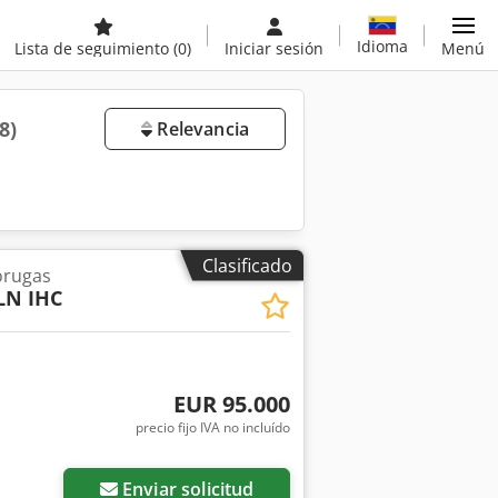
Idioma
Lista de seguimiento
(0)
Iniciar sesión
Menú
8)
Relevancia
Clasificado
orugas
LN IHC
EUR 95.000
precio fijo IVA no incluído
Enviar solicitud