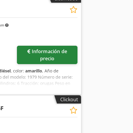
 km
Información de
precio
diésel
, color:
amarillo
, Año de
ño del modelo: 1979 Número de serie:
indros: 6 Tracción: orugas Peso en
o Estado visual: malo Información
ón, póngase en contacto con Ernst van
Clickout
4F