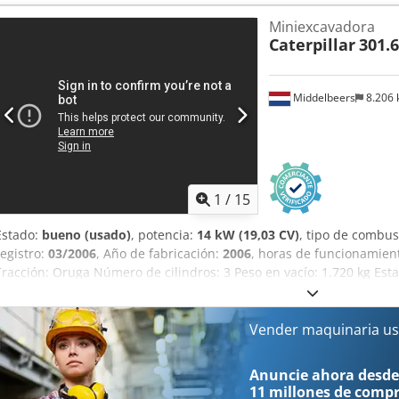
CE: Sí - Certificado CE: No - Número de serie: 7XL00043 - Tipo: Api
Miniexcavadora
elevación: 1200 kg - Altura de elevación: 2870 mm - Altura de paso:
Caterpillar
301.
1140 mm - Anchura de las horquillas: 560 mm - Mástil: Dúplex - Tran
batería: - Marca/Tipo: PZS 345 Csdpszrmglefx Ab Reha - Año de fabri
Capacidad: 345 Ah - Voltaje de la batería: 24 V - Longitud del com
Middelbeers
8.206
compartimento [mm]: 210 - Altura del compartimento [mm]: 640 - 
850 mm x 1950 mm (largo x ancho x alto) - Peso de transporte [kg]:
transporte: 1 Información financiera IVA: El precio indicado no incl
IVA: IVA deducible para empresas. Entrega y aceptación de equip
para equipos industriales. Koen van Lent
1
/
15
Estado:
bueno (usado)
, potencia:
14 kW (19,03 CV)
, tipo de combus
registro:
03/2006
, Año de fabricación:
2006
, horas de funcionamien
Tracción: Oruga Número de cilindros: 3 Peso en vacío: 1.720 kg Esta
bueno Precio: A consultar Número de serie: JBB00645 Por favor, co
información. Chsdpfsw Hpqrjx Ab Rsa
Vender maquinaria us
Anuncie ahora desde
11 millones de comp