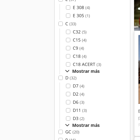
E 308
(4)
E 305
(1)
C
(33)
C32
(5)
C15
(4)
C9
(4)
C18
(4)
C18 ACERT
(3)
Mostrar más
D
(32)
D7
(4)
D2
(4)
D6
(3)
D11
(3)
D3
(2)
Mostrar más
GC
(20)
0