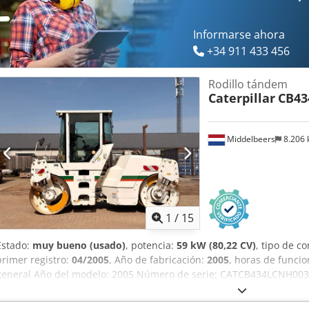
Informarse ahora
+34 911 433 456
Rodillo tándem
Caterpillar
CB43
Middelbeers
8.206
1
/
15
Estado:
muy bueno (usado)
, potencia:
59 kW (80,22 CV)
, tipo de c
primer registro:
04/2005
, Año de fabricación:
2005
, horas de funci
general Año del modelo: 2005 Número de serie: CATCB434LCNH003
cilindros: 4 Cilindrada del motor: 4.400 cc Tracción: Ruedas Peso e
de trabajo: 150 cm Estado Estado técnico: Muy bueno Estado visu