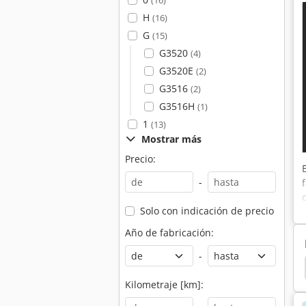
(16)
H
(16)
G
(15)
G3520
(4)
G3520E
(2)
G3516
(2)
G3516H
(1)
1
(13)
Mostrar más
Precio:
-
Solo con indicación de precio
Año de fabricación:
-
s Super Profesional
Cargador
Caterpillar 229
Kilometraje [km]: