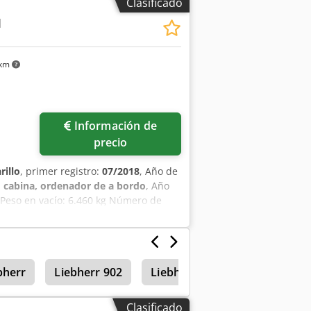
Clasificado
Rja Más información Póngase en
M
 km
Información de
precio
rillo
, primer registro:
07/2018
, Año de
:
cabina, ordenador de a bordo
, Año
 Peso en vacío: 6.460 kg Número de
: muy bueno Precio: A consultar
to = - 3ª válvula - Cabina cerrada -
bherr
Liebherr 902
Liebherr 932
Cargadoras
Clasificado