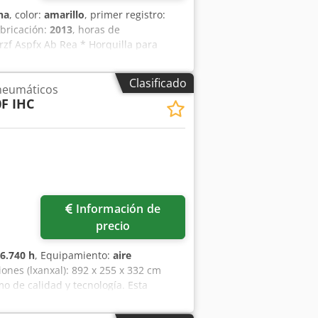
na
, color:
amarillo
, primer registro:
abricación:
2013
, horas de
rzf Aspfx Ab Rea * Horquilla para
Clasificado
neumáticos
F IHC
Información de
precio
6.740 h
, Equipamiento:
aire
ones (lxanxal): 892 x 255 x 332 cm
o de calidad y tecnología. Esta
ia en todo tipo de obra. Motor potente,
CONSULTAR Altura de excavación: 8.940