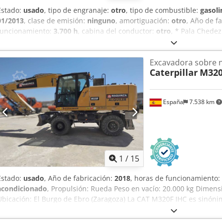
Estado:
usado
, tipo de engranaje:
otro
, tipo de combustible:
gasoli
01/2013
, clase de emisión:
ninguno
, amortiguación:
otro
, Año de f
funcionamiento:
3.700 h
, cabina del conductor:
otro
, * Pala Chedez
cargar ... Vehículo usado, IVA incluido.
Excavadora sobre 
Caterpillar
M320
España
7.538 km
1
/
15
Estado:
usado
, Año de fabricación:
2018
, horas de funcionamiento:
acondicionado
, Propulsión: Rueda Peso en vacío: 20.000 kg Dimensi
Ubicación: El Burgo de Ebro (Zaragoza) La CAT M320F IHC es sinónim
excavadora sobre ruedas está lista para seguir rindiendo con eficac
controles avanzados y funcionamiento correcto. precio: PRECIO A 