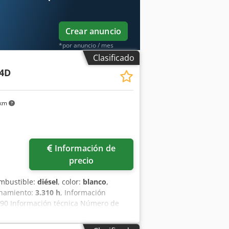
Crear anuncio
*por anuncio / mes
Clasificado
4D
 km
Información de
precio
ombustible:
diésel
, color:
blanco
,
onamiento:
3.310 h
, Información
90 Información técnica Número de
n vacío: 7.500 kg Funcionalidad Anchura
al: Muy bueno Daños: Ninguno