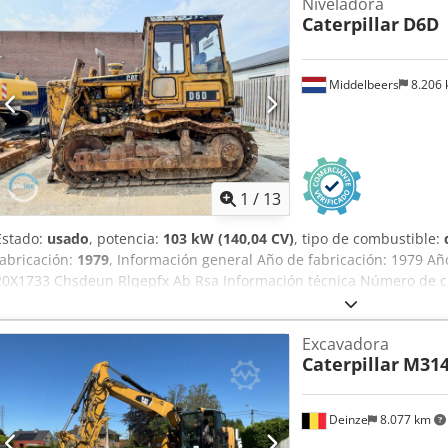
Niveladora
Caterpillar
D6D
Middelbeers
8.206
1
/
13
Estado:
usado
, potencia:
103 kW (140,04 CV)
, tipo de combustible:
fabricación:
1979
, Información general Año de fabricación: 1979 A
20X1733 Chsdeun Rlqepfx Ab Rsa Información técnica Número de cil
vacío: 14.000 kg Estado Estado general: medio Estado técnico: buen
financiera Precio: A consultar Más información Para más informaci
Excavadora
Hek.
Caterpillar
M31
Deinze
8.077 km