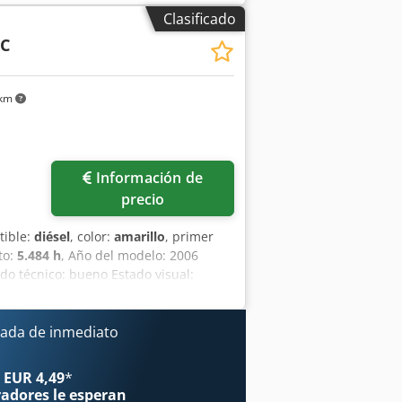
lador de contrapeso - Capacidad de
Clasificado
 1950 mm - Longitud de las horquillas:
6C
smisión: Eléctrica - Información de la
cación de la batería: 2009 -
partimento [mm]: 790 - Anchura del
 km
Dimensiones de transporte: 1960 mm x
 1270 kg - Unidades de embalaje de
uye el IVA. IVA/Régimen de recargo de
os usados disponibles en todo momento
Información de
precio
tible:
diésel
, color:
amarillo
, primer
to:
5.484 h
, Año del modelo: 2006
do técnico: bueno Estado visual:
ntacte a Ernst van Hek para más
ada de inmediato
 EUR 4,49
*
radores
le esperan