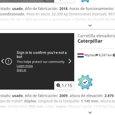
Estado:
usado
, Año de fabricación:
2018
, horas de funcionamiento:
acondicionado
, Peso en vacío: 22.300 kg Dimensiones (lxanxal): 9
oruga: 50 cm = Más opciones y accesorios = Chsdsy Nct Eepfx Ab Re
Ubicación: Casarrubios del monte (Toledo) Excavadora de segunda 
IHC a la venta. Excavadora diseñada para poder trabajar cerca de ed
Carretilla elevador
disminuir su rendimiento. Tipología: Orugas Matriculada: No Aire 
Caterpillar
9.450 mm Altura excav: 9.240 mm Profundidad excav: 6.290 mm An
Brazo/Balancín: 5,7 / 2,5 m CE
Wijchen
8.247 km
1
/
15
Estado:
usado
, Año de fabricación:
2009
, altura de elevación:
2.87
tipo de mástil:
dúplex
, longitud de la horquilla:
1.140 mm
, altura t
mm
, ancho total:
850 mm
, color:
negro
, Peso en vacío: 1270 kg Cap
fabricación: 2009 - Documentación disponible: Sí - Tipo de docum