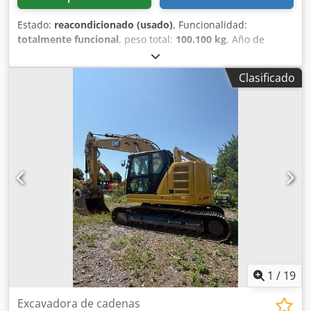
Estado:
reacondicionado (usado)
, Funcionalidad:
totalmente funcional
, peso total:
100.100 kg
, Año de
fabricación:
2010
, - Alcance de 22,5 m Cjdpfx Aoy A
Tffjkcorf - Máquina en muy buen estado técnico y óptico -
Clasificado
Disponible de inmediato
1
/
19
Excavadora de cadenas