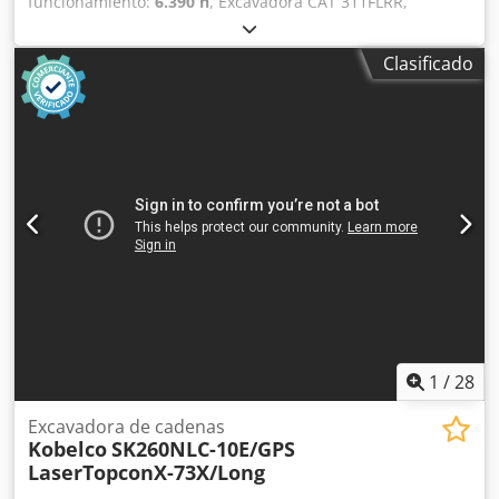
funcionamiento:
6.390 h
, Excavadora CAT 311FLRR,
fabricada en 2015, ¡con solo 6.390 horas de
funcionamiento! ---- * Fabricante: CAT * Modelo: 311FL RR
Clasificado
* Año de fabricación: 2015 Csdpfxjy Sdlzs Akcsrf * Horas
de funcionamiento registradas: aproximadamente 6.390 *
Última revisión realizada a las 5.960 horas
aproximadamente * Incluye acoplamiento rápido
hidráulico CW20 * Incluye pala de nivelación hidráulica *
Máquina alemana * Primer propietario * Patines de goma
* Hoja * Aire acondicionado * Cámara de visión trasera *
Tubos de protección * ¡Buen estado! * Tren de rodaje:
aproximadamente 40-50% * Más fotos y video disponibles
bajo petición (WhatsApp a ERIK) * Precio: 45.900 euros,
neto + 19% de IVA ---- Para cualquier pregunta, por favor,
llame: Erik Kortum: WhatsApp ?Toda la información se
ofrece sin garantía ni responsabilidad, y está sujeta a
errores y venta previa.?
1
/
28
Excavadora de cadenas
Kobelco
SK260NLC-10E/GPS
LaserTopconX-73X/Long