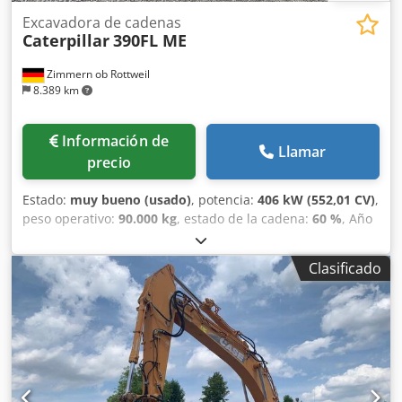
Excavadora de cadenas
Caterpillar
390FL ME
Zimmern ob Rottweil
8.389 km
Información de
Llamar
precio
Estado:
muy bueno (usado)
, potencia:
406 kW (552,01 CV)
,
peso operativo:
90.000 kg
, estado de la cadena:
60 %
, Año
de fabricación:
2015
, horas de funcionamiento:
12.866 h
,
Equipamiento:
aire acondicionado, cabina
, CATERPILLAR
Clasificado
390FL ME Año de fabricación: 2015 Horas de
funcionamiento: 12.866 h Cjdpsy U I Hbofx Akcjrf Cabina
de protección cerrada Aire acondicionado Radio Cámara
de marcha atrás Engrase centralizado Pluma estándar
Longitud del brazo: 2,90 m Cazo de roca con cuchilla,
ancho 2,20 m Tren de rodaje aprox. 60% conservado
Zapatas de 650 mm de ancho Motor CAT C18 con 406 kW