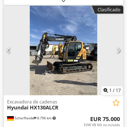
fabricación:
2015
, horas de funcionamiento:
15.300 h
,
Clasificado
Equipamiento:
aire acondicionado, cabina, faros
adicionales, hidráulica de martillos, hidráulica de pinzas
,
Komatsu PC240 NLC-10 excavadora de orugas, año 2015
con 15.300 horas de trabajo, cuchara hidráulica para
limpieza de cunetas, enganche rápido, en estado limpio,
lista para su uso inmediato, ancho de transporte 3 m, aire
acondicionado, posibilidad de transporte y entrega.
Inspección con cita previa también posible los fines de
semana. También gestionamos documentación de
aduana/exportación. Csdexwwzdepfx Akcorf
1
/
17
Excavadora de cadenas
Hyundai
HX130ALCR
EUR 75.000
Schorfheide
8.796 km
EXW VB IVA no incluído