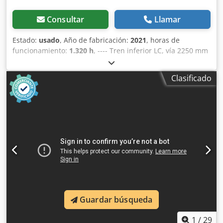
Consultar
Llamar
Estado:
usado
, Año de fabricación:
2021
, horas de
funcionamiento:
1.320 h
, ---- Tren inferior LC, vía 2250 mm
Radio Comfort Cjdpfxjzp T T Ts Akcsrf Asiento del
conductor Comfort Brazo extensible de 5,30 m mediante
Clasificado
mini-joystick Brazo de la cuchara de 2,65 m Incluye
acoplador rápido SW48 Likufix Ubicación: Andernach
Guardar búsqueda
1
/
29