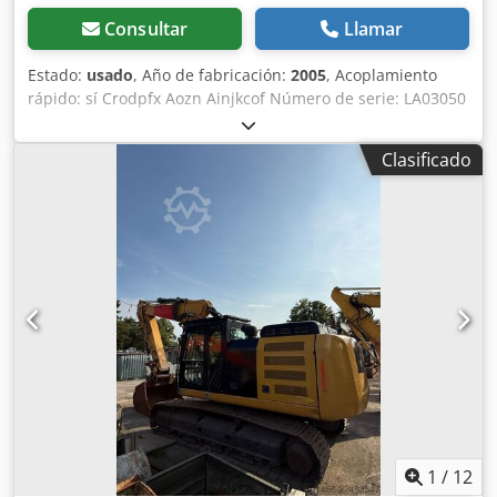
Consultar
Llamar
Estado:
usado
, Año de fabricación:
2005
, Acoplamiento
rápido: sí Crodpfx Aozn Ainjkcof Número de serie: LA03050
Cucharón giratorio: sí Motor diésel: sí Estado de las
cadenas: 60 % Peso: 31600 kg Con todas las tuberías
Clasificado
instaladas.
1
/
12