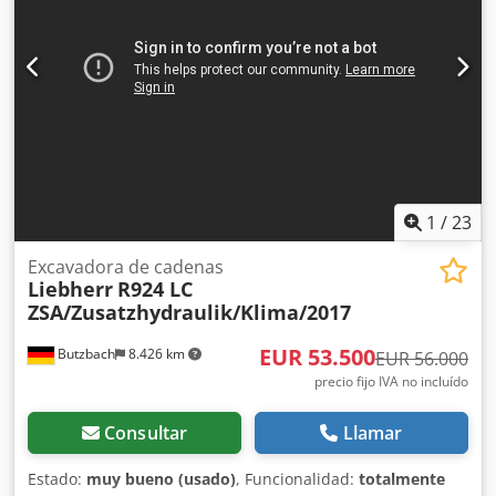
1
/
23
Excavadora de cadenas
Liebherr
R924 LC
ZSA/Zusatzhydraulik/Klima/2017
EUR 53.500
Butzbach
8.426 km
EUR 56.000
precio fijo IVA no incluído
Consultar
Llamar
Estado:
muy bueno (usado)
, Funcionalidad:
totalmente