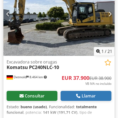
28.300 kg Brazo extensible OQ80SW, totalmente hidráulico
Aire acondicionado Sistema de lubricación centralizado
Cámara de 270° Preparación para GPS
1
/
21
Excavadora sobre orugas
Komatsu
PC240NLC-10
EUR 37.900
Detmold
8.464 km
EUR 38.900
VB IVA no incluído
Consultar
Llamar
Estado:
bueno (usado)
, Funcionalidad:
totalmente
funcional
, potencia:
141 kW (191,71 CV)
, tipo de
combustible:
diésel
, peso operativo:
25.500 kg
, Año de