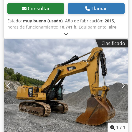
Consultar
Llamar
Estado:
muy bueno (usado)
, Año de fabricación:
2015
,
horas de funcionamiento:
10.741 h
, Equipamiento:
aire
acondicionado
, CATERPILLAR 324ELN Año de fabricación:
2015 Horas de funcionamiento: 10.741 horas Cabina
Clasificado
cerrada Aire acondicionado Radio Cámara de visión
trasera Brazo extensible Longitud del brazo: 3,10 m
Instalación hidráulica completa (para martillo, pinza y
tijeras) Acoplamiento rápido OQ70/55 Csdpfx Aezl Dt
Nskcsrf 1 cubo de 900 mm de ancho Tren de rodaje
conservado en un 60-70% Placas de base de 600 mm de
ancho Motor CAT 7.1 con 151 kW Sistema de lubricación
centralizada Certificación CE Peso en orden de trabajo:
26,2 toneladas
1
/
1