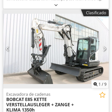
número de asientos:
1
, tipo de mástil:
Mono
, Año de
fabricación:
2010
, horas de funcionamiento:
15.658 h
,
Clasificado
Equipamiento:
Marcado CE, aire acondicionado, cabina,
ordenador de a bordo, orugas de acero
, Excavadora de
cadenas Hitachi ZX350LCN-3 Crsdpfx Aoznwhlekcef Año
2010 15.658 horas Maquina usada Más info en la web de
Almerisan.
1
/
9
Excavadora de cadenas
BOBCAT
E85 KETTE
VERSTELLAUSLEGER + ZANGE +
KLIMA 1350h