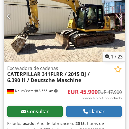
1
/
23
Excavadora de cadenas
CATERPILLAR
311FLRR / 2015 BJ /
6.390 H / Deutsche Maschine
EUR 45.900
Neumünster
8.565 km
EUR 47.900
precio fijo IVA no incluído
Consultar
Llamar
Estado:
usado
, Año de fabricación:
2015
, horas de