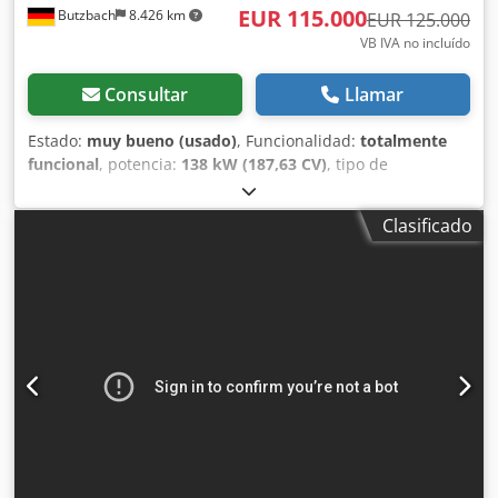
EUR 115.000
Butzbach
8.426 km
EUR 125.000
VB IVA no incluído
Consultar
Llamar
Estado:
muy bueno (usado)
, Funcionalidad:
totalmente
funcional
, potencia:
138 kW (187,63 CV)
, tipo de
combustible:
diésel
, Año de fabricación:
2021
, horas de
funcionamiento:
8.119 h
, Equipamiento:
hidráulica de
Clasificado
pinzas
, Kobelco SK260 NLC-10E/GPS, sistema láser Topcon
X-73X/brazo de largo alcance/plato giratorio de largo
alcance • Fabricante: Kobelco • Modelo: SK260 NLC-10E •
Año de fabricación: 2021 • Horas de funcionamiento: 8119
horas • Potencia: 138 kW/187 CV • Motor diésel de 4
cilindros • Motor: Hino J 05 EA-J05E-VB • Sistema GPS:
Topcon X-73X • Brazo de largo alcance • Plato giratorio de
largo alcance Crsdpfx Aezlg Rkekcsf • Marcha rápida y
lenta • Calefacción de parabrisas y luneta trasera • Patines
de goma • Alcance máximo: aprox. 18,53 m • Profundidad
de excavación: 14,73 m • Radio • Sistema de advertencia de
sobrecarga • Copa giratoria • Sistema de cámara de 360° •