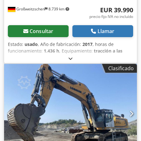
EUR 39.990
Großweitzschen
8.739 km
precio fijo IVA no incluído
Consultar
Llamar
Estado:
usado
, Año de fabricación:
2017
, horas de
funcionamiento:
1.436 h
, Equipamiento:
tracción a las
cuatro ruedas
, Ofrecemos una máquina E85 poco común,
no procedente de una empresa de construcción pequeña,
Clasificado
con aire acondicionado. * BRAZO EXTENDIBLE con
PINZA/DEDO Csdpfxjzr Avvo Akcsrf * Pala hidráulica para
excavación, disponible como opción, en stock con un
precio adicional justo. * Procedente de una empresa de
construcción pequeña. * Modelo para el mercado alemán.
* Solo 1350 horas de funcionamiento. * Orugas de goma. *
Revisión general en 2025 en BOBCAT. * Motor diésel de 44
kW, fabricante Yanmar. * Tuberías para herramientas
adicionales. * Sistema de cambio rápido. * Faros
adicionales. * Estado de conservación excelente. ----Somos
un taller especializado en vehículos y maquinaria de