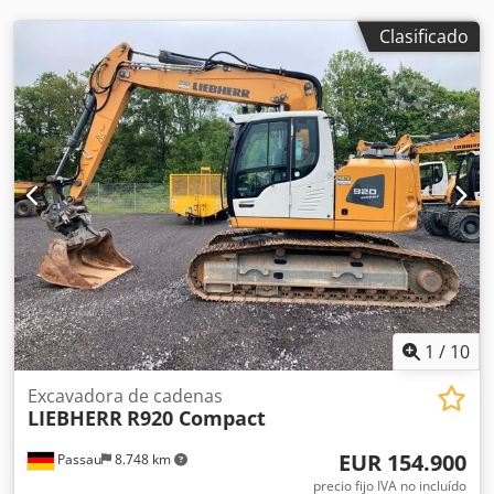
Codsyu Txbspfx Akcjrf Cámara de visión trasera Hi-mate
(versión móvil) Bomba de combustible Tren de rodaje con
Clasificado
orugas Barandillas de protección estándar Ventana
laminada de 7 mm Conductos de doble vía para hidráulica
Sistema de lubricación centralizada Beka (V) Conductos
para acoplamiento rápido Conductos proporcionales
Joystick Kawasaki de 19 pulgadas Cambio de pluma/tenaza
Sin bloqueo de giro Asiento con suspensión neumática y
calefacción Aceite hidráulico - VG46 Protección contra la
lluvia Joystick proporcional Cadenas de carretera Road-
Liner de 500 mm, 43 eslabones Sistema de lubricación
centralizada
1
/
10
Excavadora de cadenas
LIEBHERR
R920 Compact
EUR 154.900
Passau
8.748 km
precio fijo IVA no incluído