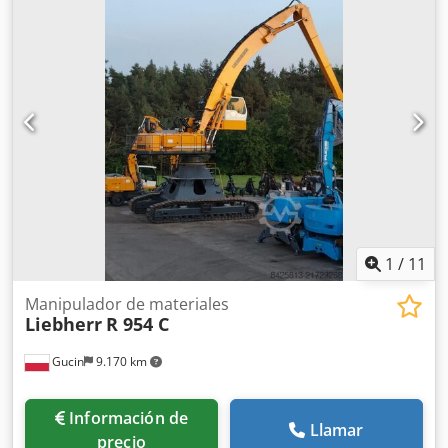
Cabina cerrada Aire acondicionado Radio Sistema de
lubricación centralizado Brazo estándar Csdpfx Aezp Rm
Rjkcsrf Cuchara: 3,30 m Circuito hidráulico completo (para
martillo, pinza o cizalla) Acoplamiento rápido OQ80 1
cuchara – 800 mm de ancho 1 pinza – funciona, necesita
reparación Tren de rodaje conservado en
aproximadamente un 70 % Placas de base de 600 mm de
ancho Motor Isuzu de 202 kW Certificación CE Transporte:
10,8 x 3 x 3,40 m Peso en condiciones de trabajo: 35,5
toneladas.
1
/
11
Manipulador de materiales
Liebherr
R 954 C
Gucin
9.170 km
Información de
Llamar
precio