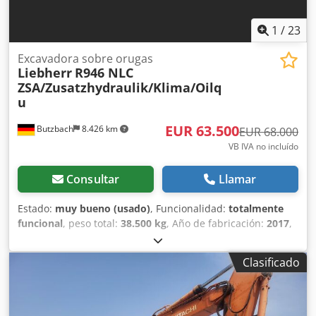
1
/
23
Excavadora sobre orugas
Liebherr
R946 NLC
ZSA/Zusatzhydraulik/Klima/Oilq
u
EUR 63.500
Butzbach
8.426 km
EUR 68.000
VB IVA no incluído
Consultar
Llamar
Estado:
muy bueno (usado)
, Funcionalidad:
totalmente
funcional
, peso total:
38.500 kg
, Año de fabricación:
2017
,
horas de funcionamiento:
13.345 h
, Equipamiento:
dispositivo de cambio rápido
, Liebherr R946 NLC
Clasificado
ZSA/Sistema hidráulico adicional/Climatización/Oilquick
OQ80 • Fabricante: Liebherr • Modelo: R946 NLC • Año de
fabricación: 2017 • Horas de funcionamiento: 13.345 h •
Peso: 38.500 kg • Cucharón: 1,50 metros de ancho, con