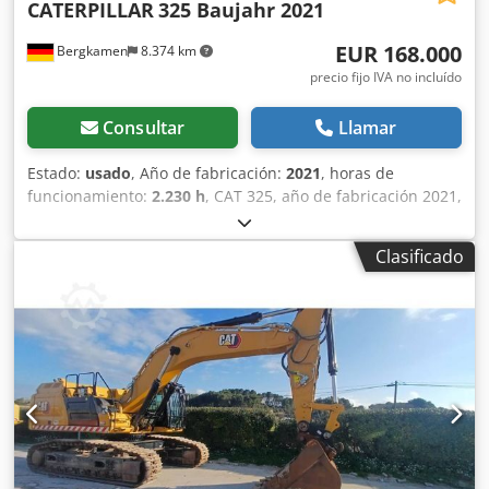
CATERPILLAR
325 Baujahr 2021
EUR 168.000
Bergkamen
8.374 km
precio fijo IVA no incluído
Consultar
Llamar
Estado:
usado
, Año de fabricación:
2021
, horas de
funcionamiento:
2.230 h
, CAT 325, año de fabricación 2021,
con solo 2230 horas de funcionamiento. Codpfxezg S Abs
Akcsrf En perfecto estado. Peso operativo aproximado:
Clasificado
28.500 kg Motor: Cat C4.4 turbodiésel, potencia del motor:
128,5 kW (172 CV) Cilindrada: 4,4 litros. Norma de
emisiones: Etapa V de la UE. Depósito de combustible:
aproximadamente 313 litros. Sistema hidráulico:
aproximadamente 230 litros. Profundidad máxima de
excavación: 6,70 m. Aire acondicionado. Certificación CE.