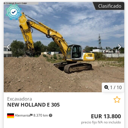
Clasificado
1
/
10
Excavadora
NEW HOLLAND
E 305
EUR 13.800
Alemania
8.370 km
precio fijo IVA no incluído