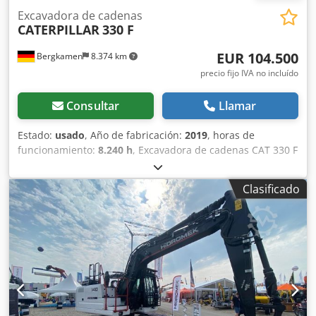
Excavadora de cadenas
CATERPILLAR
330 F
EUR 104.500
Bergkamen
8.374 km
precio fijo IVA no incluído
Consultar
Llamar
Estado:
usado
, Año de fabricación:
2019
, horas de
funcionamiento:
8.240 h
, Excavadora de cadenas CAT 330 F
Csdpfx Akjzrrnnscjrf Solo 8.240 horas de uso Excelente
estado Motor Cat C7.1, potencia aprox. 195 kW / 261 CV,
Clasificado
peso operativo aprox. 30.900 kg Velocidad de
desplazamiento aprox. 5,3 km/h Profundidad de
excavación hasta 7,24 m Alcance aprox. 10,8 m Capacidad
de la cuchara aprox. 1,7 m³ Longitud de transporte aprox.
10,4 m Altura de transporte aprox. 3,4 m Ancho (con
cadenas de 800 mm) aprox. 3,2 m