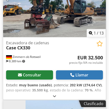
CE / EPA Peso operativo: 90 t.
1
/
13
Excavadora de cadenas
Case
CX330
EUR 32.500
Zimmern ob Rottweil
8.389 km
precio fijo IVA no incluído
Consultar
Llamar
Estado:
muy bueno (usado)
, potencia:
202 kW (274,64 CV)
,
peso operativo:
35.500 kg
, estado de la cadena:
70 %
, Año
de fabricación:
2006
, horas de funcionamiento:
9.139 h
,
Equipamiento:
aire acondicionado
, CASE CX330 Año de
Clasificado
fabricación: 2006 Horas de funcionamiento: 9.139 horas