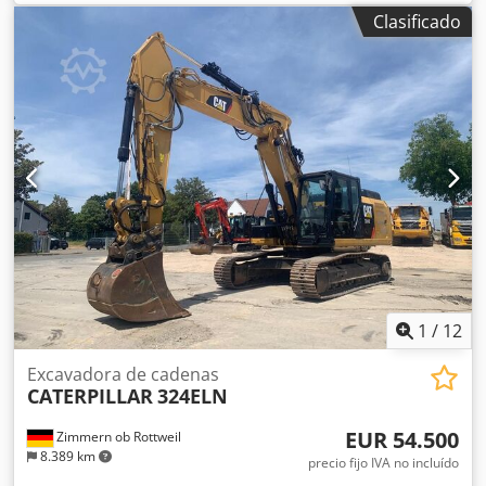
Equipamiento:
cabina
, LIEBHERR R964 Litronic Año de
Clasificado
fabricación: 1999 Horas de funcionamiento: 15.703 h
Cabina de protección cerrada Radio Brazo estándar Cazo
para roca con dientes, 2 m de ancho Tren de rodaje aprox.
70% conservado Motor Liebherr Cedpfx Akey U Hm Hecjrf
CE Peso operativo: 65 t.
1
/
12
Excavadora de cadenas
CATERPILLAR
324ELN
EUR 54.500
Zimmern ob Rottweil
8.389 km
precio fijo IVA no incluído