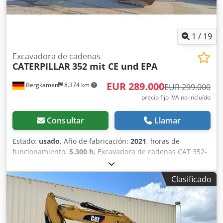
1
/
19
Excavadora de cadenas
CATERPILLAR
352 mit CE und EPA
EUR 289.000
Bergkamen
8.374 km
EUR 299.000
precio fijo IVA no incluído
Consultar
Llamar
Estado:
usado
, Año de fabricación:
2021
, horas de
funcionamiento:
5.300 h
, Excavadora de cadenas CAT 352-
07 La máquina tiene solo 5.300 horas de funcionamiento y
se encuentra en buen estado Cjdpfx Akeyy Hvxjcjrf Peso
Clasificado
operativo aprox. 52.800 kg