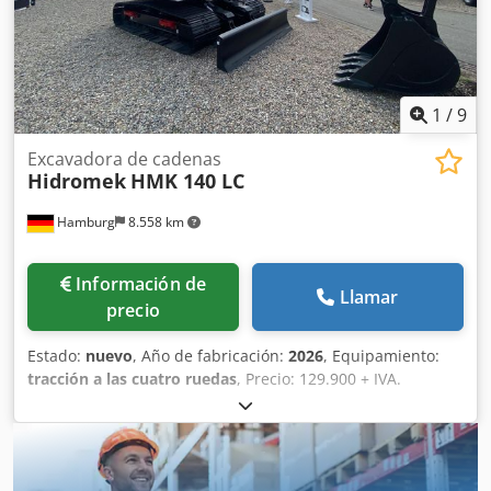
1
/
9
Excavadora de cadenas
Hidromek
HMK 140 LC
Hamburg
8.558 km
Información de
Llamar
precio
Estado:
nuevo
, Año de fabricación:
2026
, Equipamiento:
tracción a las cuatro ruedas
, Precio: 129.900 + IVA.
Garantía de fábrica. Cjdpezfyi Tofx Akcerf HMK 140LC-5,
brazo de 2,30 m, alcance de 4,8 m, cucharón de 0,7 m3 -
1200 mm. Bomba de suministro de combustible. Línea
hidráulica de simple/doble efecto. Línea hidráulica auxiliar