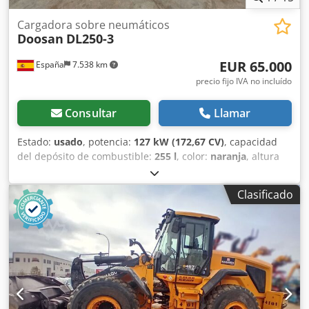
Cargadora sobre neumáticos
Doosan
DL250-3
EUR 65.000
España
7.538 km
precio fijo IVA no incluído
Consultar
Llamar
Estado:
usado
, potencia:
127 kW (172,67 CV)
, capacidad
del depósito de combustible:
255 l
, color:
naranja
, altura
de elevación:
2.750 mm
, Año de fabricación:
2014
, horas
de funcionamiento:
6.540 h
, Peso en vacío: 14.400 kg
Clasificado
Dimensiones (lxanxal): 772 x 264 x 328 cm Dkedoy Takispfx
Amxer Tipo de motor: Doosan Doosan DL06K Tier IIIB
Ubicación: El Burgo de Ebro (Zaragoza) La cargadora
DOOSAN DL250-3 es una máquina robusta y eficiente para
movimiento de tierras o carga de materiales. Ideal para
obras de gran volumen. Capacidad: 2,5 m3 Capacidad de
depósito: 255 l Luces: Circulación y 6 de trabajo Enganche:
Bulones CE