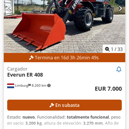
1
/
33
Termina en
16
d
3
h
26
min
46
s
Cargador
Everun
ER 408
Limburg
8.260 km
EUR 7.000
En subasta
Estado:
nuevo
, Funcionalidad:
totalmente funcional
, peso
en vacío:
3.200 kg
, altura de elevación:
3.270 mm
, Año de