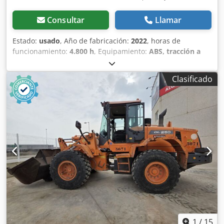
Consultar
Llamar
Estado:
usado
, Año de fabricación:
2022
, horas de
funcionamiento:
4.800 h
, Equipamiento:
ABS, tracción a
las cuatro ruedas
, Cargadora de ruedas Volvo L 150 H Año
de fabricación: 2022 Dkedszhrckopfx Amxor La máquina se
Clasificado
encuentra en muy buen estado y solo tiene 4800 horas de
funcionamiento. Aire acondicionado, Sistema de
lubricación centralizado. Los neumáticos tienen
aproximadamente un 85% de vida útil.
1
/
15