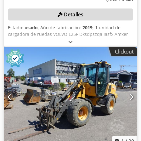
y operadores de equipos, fácilmente accesibles en nuestra
plataforma.
Detalles
Estado:
usado
, Año de fabricación:
2019
, 1 unidad de
cargadora de ruedas VOLVO L25F Dksdpszqa Iasfx Amxer
Ancho de la cuchara: 160 cm, longitud de los tenedores:
110 cm Puede encontrar todos los datos técnicos del
Clickout
objeto de la subasta en la sección «Documentos» como
archivo PDF para descargar. Color: según la imagen, de
acuerdo con las fotografías y la inspección Año de
fabricación: 2019 Identificación del vehículo:
VCE0L25FH01758375 Estado: usado