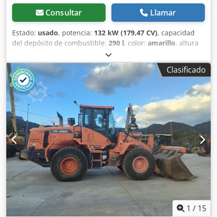
Consultar
Llamar
Estado:
usado
, potencia:
132 kW (179,47 CV)
, capacidad
del depósito de combustible:
290 l
, color:
amarillo
, altura
de elevación:
2.800 mm
, Año de fabricación:
2021
, horas
de funcionamiento:
3.443 h
, Año de fabricación: 2021 Peso
Clasificado
en vacío: 14.255 kg Capacidad de carga: 4.691 kg PBV:
18.946 kg Dimensiones (lxanxal): 707 x 248 x 336 cm
Ubicación: San Sebastián (Guipúzcoa) Pala Cargadora JCB
427 HT S5 de segunda mano operativa y en perfecto
estado de funcionamiento. Esta máquina permite realizar
todo tipo de trabajos de movimiento de tierras tanto para
trabajos grandes como en obras pequeñas. Capacidad:
2.500 l Tipología: Ruedas Enganche: Volvo Hidráulico CE
Dkjdswk Hglopfx Amxsr
1
/
15