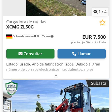
IVA Ubicación: Sittard, Países Bajos Condiciones de
entrega: EXW El transporte a nivel mundial puede ser
1
/
4
organizado por Collé Rental & Sales.
Cargadora de ruedas
XCMG
ZL50G
EUR 7.500
Schwabhausen
8.575 km
precio fijo IVA no incluído
Consultar
Llamar
Estado:
usado
, Año de fabricación:
2005
, Debido al gran
número de correos electrónicos fraudulentos, no se
responderá a los correos electrónicos. WhatsApp
¡¡Incendio en el cableado del alternador!! Dedpfx
Subasta
Amjztlhdexjkr «Salvo error, omisión e intermediación»