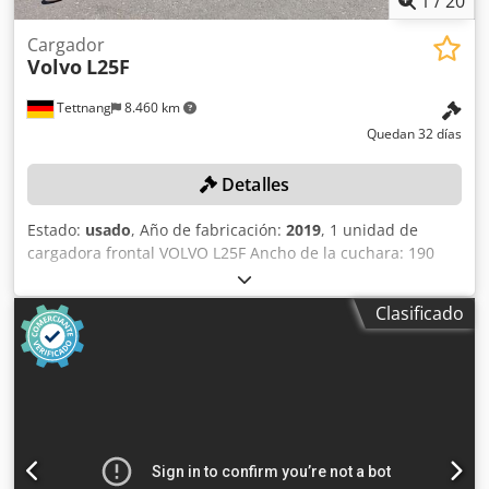
1
/
20
Cargador
Volvo
L25F
Tettnang
8.460 km
Quedan 32 días
Detalles
Estado:
usado
, Año de fabricación:
2019
, 1 unidad de
cargadora frontal VOLVO L25F Ancho de la cuchara: 190
cm, longitud de las horquillas: 100 cm Color: según se
muestra en las imágenes, conforme a las fotografías y a la
Clasificado
inspección Año de fabricación: 2019 Número de
identificación del vehículo: VCE0L20FP01707424 Dkjdpfx
Aezqa E Ejmxer Estado: usado