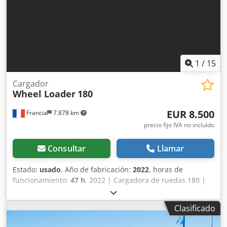
1
/
15
Cargador
Wheel Loader
180
EUR 8.500
Francia
7.878 km
precio fijo IVA no incluído
Consultar
Llamar
Estado:
usado
, Año de fabricación:
2022
, horas de
funcionamiento:
47 h
, 2022 | Cargadora de ruedas 180 |
Cargadora de ruedas usada | 47 horas Dkedjznbruopfx
Amxsr 📍Ubicación: Francia 🚛 Entrega disponible en su
Clasificado
destino: ¡Utilice nuestra calculadora de envío para estimar
los costos de transporte! 💰 Compre ahora por 8500 EUR o