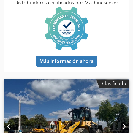
(lxanxal): 796 x 274 x 343 cm Tipo de motor: Cummins
Distribuidores certificados por Machineseeker
Cummins 6,7 l. Stage V 282 CV Ubicación: Casarrubios del
monte (Toledo) Pala Cargadora JCB 457ZX de segunda
mano operativa y en perfecto estado de funcionamiento.
Esta máquina permite realizar todo tipo de trabajos de
movimiento de tierras tanto para trabajos grandes como
en obras pequeñas. La articulación central tiene un
pasador central resistente con un casquillo
sobredimensionado y un cojinete de rodillos cónicos doble
en las juntas de caja inferiores. Esta configuración le
Más información ahora
permite tolerar tanto cargas verticales como horizontales
con rigidez y sin desgastarse. Capacidad: 3.500 l Tipología:
Ruedas Enganche: Volvo Hidráulico+Línea Michelín XVA2
23.5 R25 L3 Dkedpfx Aex Trk Ujmxsr CE
Clasificado