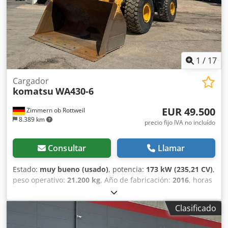
1
/
17
Cargador
komatsu
WA430-6
EUR 49.500
Zimmern ob Rottweil
8.389 km
precio fijo IVA no incluído
Consultar
Llamar
Estado:
muy bueno (usado)
, potencia:
173 kW (235,21 CV)
,
peso operativo:
21.200 kg
, Año de fabricación:
2016
, horas
de funcionamiento:
8.296 h
, Equipamiento:
aire
acondicionado, pala estándar
, Komatsu WA430-6 Año de
Clasificado
fabricación: 2016 Horas de funcionamiento: 8296 horas
Cabina cerrada Aire acondicionado Radio Báscula Pfreundt