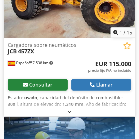
1
/
15
Cargadora sobre neumáticos
JCB
457ZX
EUR 115.000
España
7.538 km
precio fijo IVA no incluído
Consultar
Llamar
Estado:
usado
, capacidad del depósito de combustible:
300 l
, altura de elevación:
1.310 mm
, Año de fabricación:
2021
, horas de funcionamiento:
5.470 h
, Año de
fabricación: 2021 Peso en vacío: 19.950 kg Capacidad de
carga: 7.717 kg PBV: 27.667 kg Dimensiones (lxanxal): 796 x
274 x 343 cm Ubicación: Ribarroja de Turia (Valencia) Pala
Cargadora JCB 457ZX de segunda mano Dkjdpfx Amsxq Ru