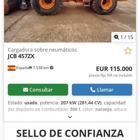
1
/
15
Cargadora sobre neumáticos
JCB
457ZX
EUR 115.000
España
7.538 km
precio fijo IVA no incluído
Consultar
Llamar
Estado:
usado
, potencia:
207 kW (281,44 CV)
, capacidad
del depósito de combustible:
300 l
, color:
naranja
, altura
de elevación:
1.310 mm
, Año de fabricación:
2021
, horas
de funcionamiento:
5.310 h
, Año de fabricación: 2021
Cilindrada del motor: 6.700 cc Peso en vacío: 19.950 kg
SELLO DE CONFIANZA
Capacidad de carga: 7.717 kg PBV: 27.667 kg Dimensiones