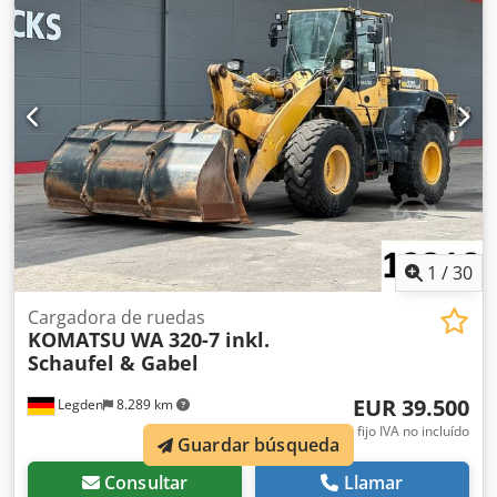
WK 50-XS Cámara de visión trasera Sistema de lubricación
centralizada Tamaño de los neumáticos: 23,5R25; estado:
aproximadamente del 60-70 % Cazo: 3,7 m³ Motor: 173 kW
Certificación CE Dimensiones para el transporte: 8,4 x 3 x
3,5 m Peso en funcionamiento: 21,2 toneladas. Dsdpfozr
Ifijx Amxokr
1
/
30
Cargadora de ruedas
KOMATSU
WA 320-7 inkl.
Schaufel & Gabel
EUR 39.500
Legden
8.289 km
precio fijo IVA no incluído
Guardar búsqueda
Consultar
Llamar