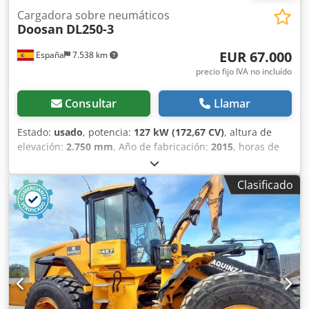
Cargadora sobre neumáticos
Doosan
DL250-3
EUR 67.000
España
7.538 km
precio fijo IVA no incluído
Consultar
Llamar
Estado:
usado
, potencia:
127 kW (172,67 CV)
, altura de
elevación:
2.750 mm
, Año de fabricación:
2015
, horas de
funcionamiento:
7.404 h
, Peso en vacío: 14.400 kg
Dimensiones (lxanxal): 772 x 264 x 328 cm Tipo de motor:
Clasificado
Doosan Doosan DL06K Tier IIIB Dsdpfxezb I U Do Amxekr
Ubicación: Olesa de Monserrat (Barcelona) La cargadora
DOOSAN DL250-3 es una máquina robusta y eficiente para
movimiento de tierras o carga de materiales. Su motor
responde bien y su sistema hidráulico funciona
correctamente. Ideal para obras de gran volumen.
Disponible en subasta. Capacidad: 2,5 m3 Capacidad de
depósito: 255 l Luces: Circulación y 6 de trabajo Enganche:
Bulones CE