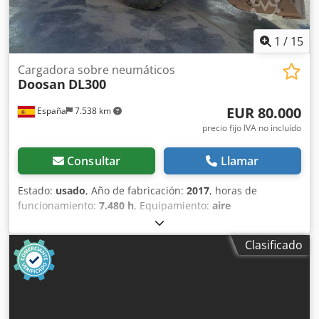
1
/
15
Cargadora sobre neumáticos
Doosan
DL300
EUR 80.000
España
7.538 km
precio fijo IVA no incluído
Consultar
Llamar
Estado:
usado
, Año de fabricación:
2017
, horas de
funcionamiento:
7.480 h
, Equipamiento:
aire
acondicionado
, Año de fabricación: 2017 Peso en vacío:
18.890 kg Dimensiones (lxanxal): 810 x 292 x 348 cm = Más
Clasificado
opciones y accesorios = - Sistema de lubricación central =
Comentarios = Ubicación: El Burgo de Ebro (Zaragoza) La
pala cargadora de ocasión Doosan DL300 está diseñada
para que el operador pueda trabajar durante horas y bajo
condiciones excelentes. Más espacio, mejor visibilidad,