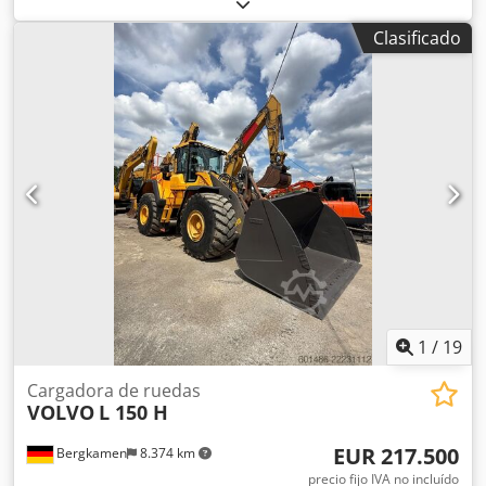
fabricación:
2026
, horas de funcionamiento:
1 h
, capacidad
de carga:
800 kg
, número de máquina/vehículo:
250815
,
Clasificado
¡La máquina es nueva y no se ha utilizado! DETALLES
TÉCNICOS Altura máxima de elevación: 3.270 mm
Capacidad de carga: 800 kg Capacidad de la cuchara: 0,38
m³ DETALLES DE LA MÁQUINA Dimensiones y peso
Dimensiones (largo x ancho x alto): 4.706 x 1.570 x 2.480
mm Peso: 3.200 kg Tamaño de los neumáticos: 31 × 15,5 ×
15 Fabricante del motor: Changchai Tipo de motor:
ZN390BT-25G Potencia del motor: 18,4 kW Número de
cilindros: 3 Dkjdpszr D Uyefx Amxer Tipo de combustible:
Diésel Norma de emisiones: Euro 5 Depósito de
combustible: 70 l Horas de funcionamiento registradas: 1 h
EQUIPAMIENTO Acoplamiento rápido Bloqueo de elevación
Cabina con calefacción Cuchara de excavación con dientes
Asiento tapizado Certificación CE
1
/
19
Cargadora de ruedas
VOLVO
L 150 H
EUR 217.500
Bergkamen
8.374 km
precio fijo IVA no incluído