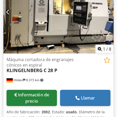
10.000 artículos de accesorios para su taller ¿Desea vender
máquinas, líneas de producción o su empresa? Entonces
contáctenos. Puede encontrar más ofertas en nuestra
página web. Visitas bajo cita previa. Esperamos su visita.
Su equipo de Markus Hirsch
1
/
8
Máquina cortadora de engranajes
cónicos en espiral
KLINGELNBERG
C 28 P
Hilden
8.315 km
Información de
Llamar
precio
Año de fabricación:
2002
, Estado:
usado
, Diámetro de la