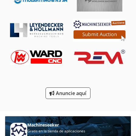
Máquina De Carpintería
Máquina De Cepillado
Máquina De Coser Industrial
Máquina De La Carpintería
Máquina De La Construcción
Máquina De Medición De Engranajes
Máquina De Orden
Máquina De Recorte
Anuncie aquí
Máquina De Troquelado
Máquinas De Cepillado
Machineseeker
Gratis en la tienda de aplicaciones