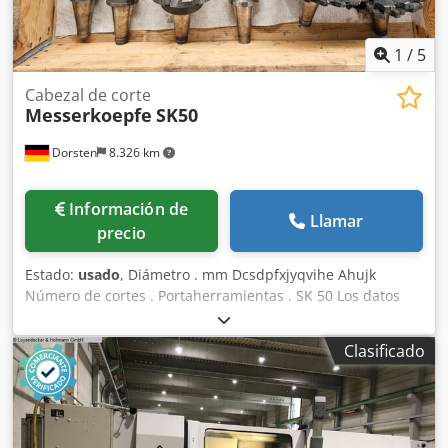
1
/
5
Cabezal de corte
Messerkoepfe
SK50
Dorsten
8.326 km
Información de
Llamar
precio
Estado:
usado
, Diámetro . mm Dcsdpfxjyqvihe Ahujk
Número de cortes . Portaherramientas . SK 50 Los datos
técnicos corresponden a la información proporcionada por
el fabricante o propietario y, por lo tanto, no son
Clasificado
vinculantes para nosotros. Nos reservamos el derecho de
venta previa; exclusivamente se aplican nuestros términos
y condiciones de venta. Sobre nosotros más de 400
máquinas propias en stock más de 15.000 m² de superficie
de almacenamiento, capacidad de grúa de 70 t más de