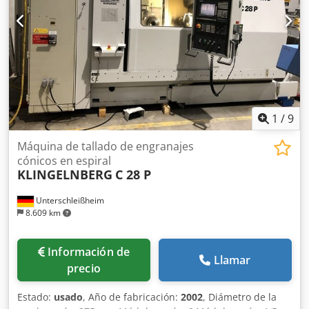
1
/
9
Máquina de tallado de engranajes
cónicos en espiral
KLINGELNBERG
C 28 P
Unterschleißheim
8.609 km
Información de
Llamar
precio
Estado:
usado
, Año de fabricación:
2002
, Diámetro de la