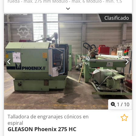
rueda - máx. 275 mm Módulo - máx. 6 Módulo - mín. 1,5
Unidad de control SINUMERIK 840 C Ancho de diente 5,5
mm Ángulo espiral min. 0 / max. 60 ° Número de dientes -
Clasificado
máx. 120 Número de dientes - mín. 5 Relación de
transmisión máx. 1:10 Relación de transmisión mín. 1:1
Velocidad del cabezal máx. 110 rpm Velocidad del cabezal
de corte 20 - 110 rpm Potencia total necesaria 100 kW Peso
de la máquina aprox. 16,7 toneladas Espacio necesario
aprox. 5,20 x 2,30 x 2,40 m Dispositivo de desbarbado
interno Eje en U / Husillo Q Transportador de virutas
Dispositivo de refrigeración Filtro de aire electrostático
ELBARON Dodpfx Ahsvxwnwjuock Sin herramientas Sin
dispositivo de sujeción de piezas
1
/
10
Talladora de engranajes cónicos en
espiral
GLEASON
Phoenix 275 HC