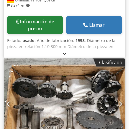
Offenbach an der Queich
8.374 km
Información de
Llamar
precio
Estado:
usado
, Año de fabricación:
1998
, Diámetro de la
pieza en relación 1:10 300 mm Diámetro de la pieza en
relación 1:1 212 mm Número de dientes - máx. 200
Número de dientes - mín. 6 Recorrido x 300 mm Velocidad
Clasificado
del eje X 0,1-5.000 mm/seg. Recorrido Y 400 mm Dcjdpfx
Aeul El Tshusk Velocidad eje Y 0,1-5.000 mm/seg. Eje A
-170 / +170 ° Control Siemens Sinumerik 840 C Potencia
total necesaria 38 kW Peso de la máquina aprox. 10
toneladas Espacio necesario aprox. 4,20 x 2,20 x 2,10 m