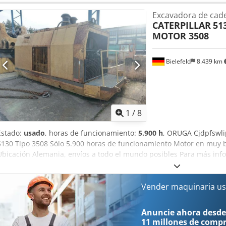
Chsdpfx Acezgu Dhjwja
Excavadora de cad
CATERPILLAR
51
MOTOR 3508
Bielefeld
8.439 km
1
/
8
Estado:
usado
, horas de funcionamiento:
5.900 h
, ORUGA Cjdpfswli
5130 Tipo 3508 Sólo 5.900 horas de funcionamiento Motor en muy 
Ubicación Alemania, envíos a todo el mundo posibles Para más inf
Vender maquinaria us
Anuncie ahora desde
11 millones de comp