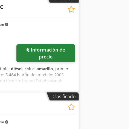
ades de embalaje de transporte: 1
6C
A/Régimen de recargo de IVA: IVA
 disponibles en todo momento para
 km
Información de
precio
tible:
diésel
, color:
amarillo
, primer
to:
5.484 h
, Año del modelo: 2006
do técnico: bueno Estado visual:
JBB00645 Por favor, contacte a Ernst
Clasificado
 km