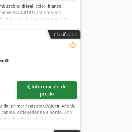
ombustible:
diésel
, color:
blanco
,
onamiento:
3.310 h
, Información
90 Información técnica Número de
 vacío: 7.500 kg Funcionalidad
técnico: Muy bueno Estado visual: Muy
Clasificado
a Más información Póngase en contacto
M
 km
Información de
precio
rillo
, primer registro:
07/2018
, Año de
:
cabina, ordenador de a bordo
, Año
mero de válvulas: 3 Marcado CE: sí
ultar Número de serie:
 Hsfx Acwoha - 3ª válvula - Cabina