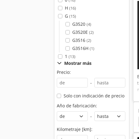
(16)
H
(16)
G
(15)
G3520
(4)
G3520E
(2)
G3516
(2)
G3516H
(1)
1
(13)
Mostrar más
Precio:
-
Solo con indicación de precio
Año de fabricación:
-
s Super Profesional
Cargador
Caterpillar 229
Kilometraje [km]: