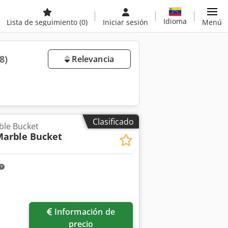
Idioma
Lista de seguimiento
(0)
Iniciar sesión
Menú
8)
Relevancia
Clasificado
ble Bucket
Marble Bucket
Información de
precio