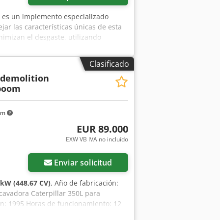
 es un implemento especializado
ar las características únicas de esta
nimizan el desgaste, utilizando
ármol para garantizar una excavación
wsha Para obtener información
Clasificado
 demolition
boom
km
EUR 89.000
EXW VB IVA no incluído
Enviar solicitud
 kW (448,67 CV)
, Año de fabricación:
xcavadora Caterpillar 350L para
ón: 1995 Horas de funcionamiento: 12
o CW40 Tren de rodaje ajustable