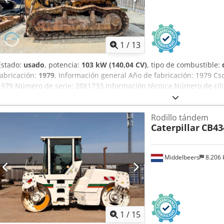
1
/
13
Estado:
usado
, potencia:
103 kW (140,04 CV)
, tipo de combustible:
fabricación:
1979
, Información general Año de fabricación: 1979 C
1979 Número de serie: 20X1733 Información técnica Número de cili
vacío: 14.000 kg Estado Estado general: medio Estado técnico: buen
financiera Precio: A consultar Más información Para más informaci
Rodillo tándem
Hek.
Caterpillar
CB43
Middelbeers
8.206
1
/
15