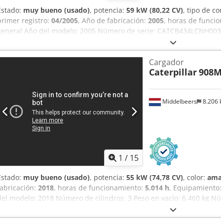
Estado:
muy bueno (usado)
, potencia:
59 kW (80,22 CV)
, tipo de c
primer registro:
04/2005
, Año de fabricación:
2005
, horas de funci
general Año del modelo: 2005 Número de serie: CATCB434LCNH003
cilindros: 4 Cilindrada del motor: 4.400 cc Tracción: Ruedas Peso en
Csdpoyzz E Rjfx Acwjha Anchura de trabajo: 150 cm Estado Estado 
Cargador
bueno Daños: Ninguno Información financiera Precio: Bajo consult
Caterpillar
908
con Ernst van Hek para obtener más información.
Middelbeers
8.206
1
/
15
Estado:
muy bueno (usado)
, potencia:
55 kW (74,78 CV)
, color:
ama
fabricación:
2018
, horas de funcionamiento:
5.014 h
, Equipamiento
del modelo: 2018 Número de cilindros: 3 Peso en vacío: 6.460 kg Nú
Estado técnico: muy bueno Estado visual: muy bueno Precio: A cons
CAT0908MAH8803391 = Otras opciones y equipamiento = Cedpjy A Tn