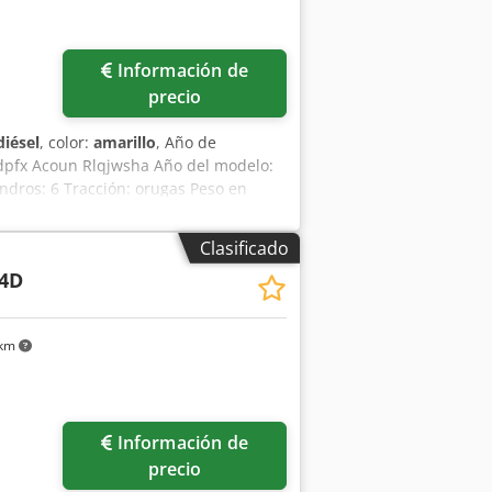
Información de
precio
diésel
, color:
amarillo
, Año de
sdpfx Acoun Rlqjwsha Año del modelo:
ndros: 6 Tracción: orugas Peso en
o Estado visual: malo Información
ón, póngase en contacto con Ernst van
Clasificado
4D
 km
Información de
precio