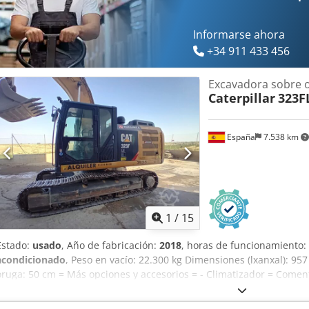
Informarse ahora
+34 911 433 456
Excavadora sobre 
Caterpillar
323F
España
7.538 km
1
/
15
Estado:
usado
, Año de fabricación:
2018
, horas de funcionamiento:
acondicionado
, Peso en vacío: 22.300 kg Dimensiones (lxanxal): 9
oruga: 50 cm = Más opciones y accesorios = - Climatizador = Coment
monte (Toledo) Excavadora de segunda mano de 23,5 tn. Caterpillar
diseñada para poder trabajar cerca de edificios y en zonas reducid