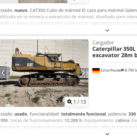
Estado:
nuevo
, CAT350 Cubo de mármol El cazo para mármol Galen
utilizado en la minería y extracción de mármol, diseñado para manej
piedra natural. Su construcción suele incluir características que mi
materiales e ingeniería adaptados a la dureza y abrasividad del m
eficiente y una vida útil prolongada del cazo. Csden Tm Ekspfx Ac
Cargador
detallada, póngase en contacto con nosotros
Caterpillar
350L
excavator 28m 
Schorfheide
8.796 
1
/
13
Estado:
usado
, Funcionalidad:
totalmente funcional
, potencia:
330
1995
, horas de funcionamiento:
12.200 h
, Equipamiento:
cabina
, E
demolición, equipada con brazo para demolición. Año de fabricaci
200 h Sistema de protección contra polvo SEKA Acoplamiento rápid