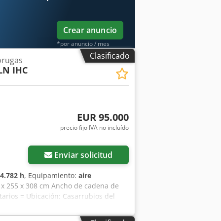
Crear anuncio
*por anuncio / mes
Clasificado
orugas
LN IHC
EUR 95.000
precio fijo IVA no incluído
Enviar solicitud
4.782 h
, Equipamiento:
aire
57 x 255 x 308 cm Ancho de cadena de
arios = Ubicación: Casarrubios del
 323FLN IHC a la venta. Excavadora
as, sin disminuir su rendimiento.