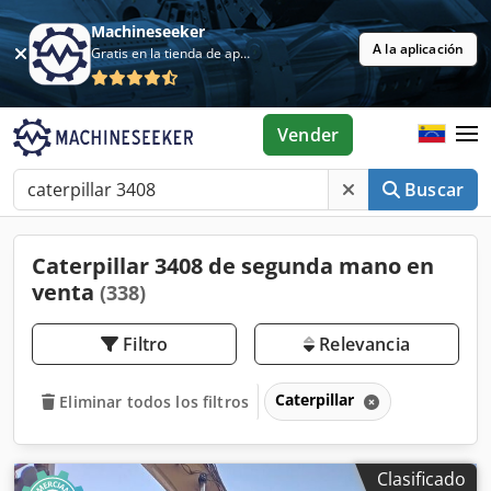
Machineseeker
A la aplicación
Gratis en la tienda de aplicaciones
Vender
Buscar
Caterpillar 3408 de segunda mano en
venta
(338)
Filtro
Relevancia
Caterpillar
Eliminar todos los filtros
Clasificado