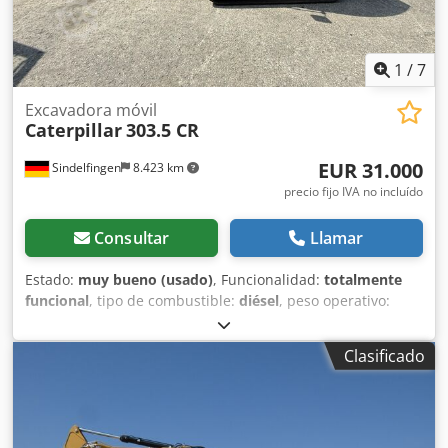
1
/
7
Excavadora móvil
Caterpillar
303.5 CR
EUR 31.000
Sindelfingen
8.423 km
precio fijo IVA no incluído
Consultar
Llamar
Estado:
muy bueno (usado)
, Funcionalidad:
totalmente
funcional
, tipo de combustible:
diésel
, peso operativo:
3.580 kg
, Año de fabricación:
2020
, horas de
funcionamiento:
2.434 h
, Equipamiento:
orugas de caucho
,
Clasificado
* 2434 horas * Motor: Cat C1.7 * Potencia del motor: 24,8
kW * Nivel de emisiones: Etapa V de la UE * Peso operativo:
3580 kg * Dimensiones (longitud de transporte: 4800 mm -
anchura de transporte: 1780 mm - altura de transporte:
2480 mm) Cedozrthvjpfx Ai Aoha * Cola corta (ECR – Radio