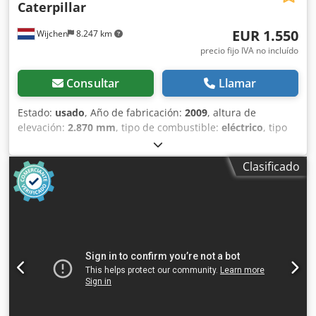
Caterpillar
EUR 1.550
Wijchen
8.247 km
precio fijo IVA no incluído
Consultar
Llamar
Estado:
usado
, Año de fabricación:
2009
, altura de
elevación:
2.870 mm
, tipo de combustible:
eléctrico
, tipo
de mástil:
dúplex
, longitud de la horquilla:
1.140 mm
,
altura total:
1.950 mm
, longitud total:
1.960 mm
, ancho
Clasificado
total:
850 mm
, color:
negro
, Peso en vacío: 1270 kg
Capacidad de elevación: 1200 kg - Año de fabricación: 2009
- Documentación disponible: Sí Codszrmglepfx Ai Aeha -
Tipo de documentación: Manual de usuario - Marcado CE:
Sí - Certificado CE: No - Número de serie: 7XL00043 - Tipo:
Apilador de contrapeso - Capacidad de elevación: 1200 kg -
Altura de elevación: 2870 mm - Altura de paso: 1950 mm -
Longitud de las horquillas: 1140 mm - Anchura de las
horquillas: 560 mm - Mástil: Dúplex - Transmisión:
Eléctrica - Información de la batería: - Marca/Tipo: PZS 345