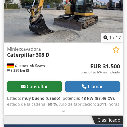
Estabilizadores: Patas y cuchilla Combustible: Diésel CE
1
/
17
Miniexcavadora
Caterpillar
308 D
EUR 31.500
Zimmern ob Rottweil
8.389 km
precio fijo IVA no incluído
Consultar
Llamar
Estado:
muy bueno (usado)
, potencia:
43 kW (58,46 CV)
,
estado de la cadena:
60 %
, Año de fabricación:
2011
, horas
de funcionamiento:
8.204 h
, Equipamiento:
aire
acondicionado, orugas de caucho
, CATERPILLAR 308D Año
Clasificado
de fabricación: 2011 Horas de funcionamiento: 8.204 horas