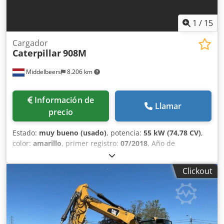
1
/
15
Cargador
Caterpillar
908M
Middelbeers
8.206 km
Información de
Llamar
precio
Estado:
muy bueno (usado)
, potencia:
55 kW (74,78 CV)
,
color:
amarillo
, primer registro:
07/2018
, Año de
fabricación:
2018
, horas de funcionamiento:
5.014 h
,
Equipamiento:
cabina, ordenador de a bordo
, Año del
Clickout
modelo: 2018 Número de cilindros: 3 Codpfjy A Tn Hox Ai
Ajha Peso en vacío: 6.460 kg Número de válvulas: 3
Marcado CE: sí Estado técnico: muy bueno Estado visual:
muy bueno Precio: A consultar Número de serie:
CAT0908MAH8803391 = Otras opciones y equipamiento = -