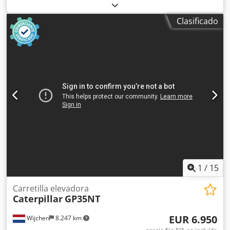
kg
, Año de fabricación:
2021
, Equipamiento:
cabina,
orugas de acero
, CATERPILLAR 330, año 2021, 8699 horas
Clasificado
de uso, peso de 30800 kg, 205 kW, equipada con sistema
de martillo/tenaza, enganche rápido, válvulas de bloqueo,
pintura original, sin soldaduras. Cedezrtluopfx Ai Asha
1
/
15
Carretilla elevadora
Caterpillar
GP35NT
EUR 6.950
Wijchen
8.247 km