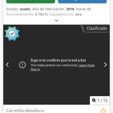
Estado:
usado
, Año de fabricación:
2018
, horas de
funcionamiento:
4.782 h
, Equipamiento:
aire
acondicionado
, Peso en vacío: 22.300 kg Dimensiones
(lxanxal): 957 x 255 x 308 cm Ancho de cadena de oruga: 50
Clasificado
cm = Más opciones y accesorios = Chsdjy Nct Eopfx Ai Aja -
Climatizador = Comentarios = Ubicación: Casarrubios del
monte (Toledo) Excavadora de segunda mano de 23,5 tn.
Caterpillar 323FLN IHC a la venta. Excavadora diseñada
para poder trabajar cerca de edificios y en zonas
reducidas, sin disminuir su rendimiento. Tipología: Orugas
Matriculada: No Aire acondicionado: Climatizador Alcance:
9.450 mm Altura excav: 9.240 mm Profundidad excav:
6.290 mm Anchura de la oruga: 500 mm Brazo/Balancín:
5,7 / 2,5 m CE
1
/
15
Carretilla elevadora