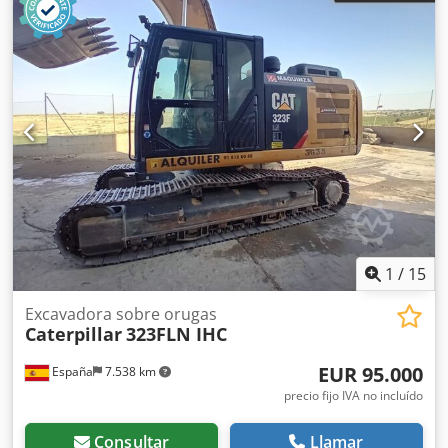
1
/
15
Excavadora sobre orugas
Caterpillar
323FLN IHC
EUR 95.000
España
7.538 km
precio fijo IVA no incluído
Consultar
Llamar