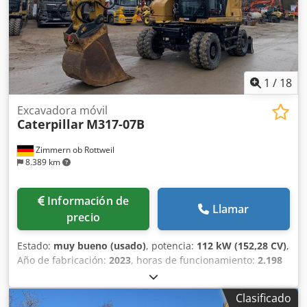
1
/
18
Excavadora móvil
Caterpillar
M317-07B
Zimmern ob Rottweil
8.389 km
Información de
Llamar
precio
Estado:
muy bueno (usado)
, potencia:
112 kW (152,28 CV)
,
Año de fabricación:
2023
, horas de funcionamiento:
2.198
h
, Equipamiento:
aire acondicionado, cabina
, CATERPILLAR
M317-07B Año de fabricación: 2023 Horas de
Clasificado
funcionamiento: 2198 horas Cabina cerrada Cjdeyi Tp