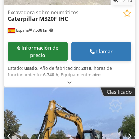
Excavadora sobre neumáticos
Caterpillar
M320F IHC
España
7.538 km
Información de
Llamar
precio
Estado:
usado
, Año de fabricación:
2018
, horas de
funcionamiento:
6.740 h
, Equipamiento:
aire
acondicionado
, Propulsión: Rueda Peso en vacío: 20.000 kg
Dimensiones (lxanxal): 892 x 255 x 332 cm Ubicación: El
Clasificado
Burgo de Ebro (Zaragoza) La CAT M320F IHC es sinónimo
de calidad y tecnología. Esta excavadora sobre ruedas está
lista para seguir rindiendo con eficacia en todo tipo de
obra. Motor potente, controles avanzados y
funcionamiento correcto. precio: PRECIO A CONSULTAR
Codpfx Aszku U Usi Aoha Altura de excavación: 8.940 mm
Alcance a nivel: 9.750 mm Capacidad de depósito: 415 l