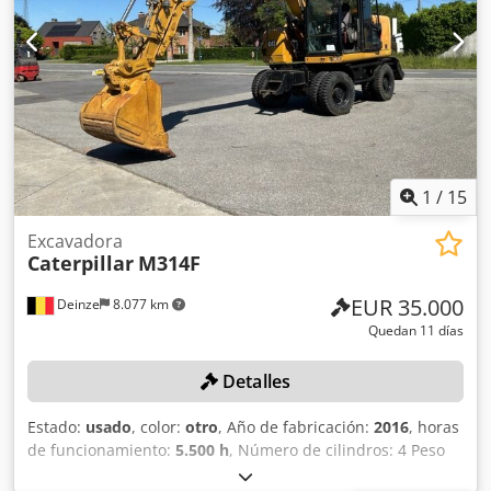
3ª válvula - Cabina cerrada - Engrase centralizado
1
/
15
Excavadora
Caterpillar
M314F
EUR 35.000
Deinze
8.077 km
Quedan 11 días
Detalles
Estado:
usado
, color:
otro
, Año de fabricación:
2016
, horas
de funcionamiento:
5.500 h
, Número de cilindros: 4 Peso
en vacío: 15 320 kg Ancho: 255 cm Sistema de cambio