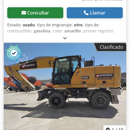
Consultar
Llamar
Estado:
usado
, tipo de engranaje:
otro
, tipo de
combustible:
gasolina
, color:
amarillo
, primer registro:
01/2013
, clase de emisión:
ninguno
, amortiguación:
otro
,
Año de fabricación:
2013
, horas de funcionamiento:
3.700
Clasificado
h
, cabina del conductor:
otro
, * Pala * Horquilla para
cargar ... Vehículo usado, IVA incluido. Codpjzrzf Aefx Ai
Aeha
1
/
15