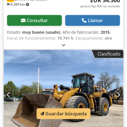
EUR 54.500
8.389 km
precio fijo IVA no incluído
Consultar
Llamar
Estado:
muy bueno (usado)
, Año de fabricación:
2015
,
horas de funcionamiento:
10.741 h
, Equipamiento:
aire
acondicionado
, CATERPILLAR 324ELN Año de fabricación:
2015 Horas de funcionamiento: 10.741 horas Cabina
Clasificado
cerrada Aire acondicionado Radio Cámara de visión
trasera Brazo extensible Longitud del brazo: 3,10 m
Instalación hidráulica completa (para martillo, pinza y
tijeras) Chsdpszl Dt Nofx Ai Aea Acoplamiento rápido
OQ70/55 1 cubo de 900 mm de ancho Tren de rodaje
conservado en un 60-70% Placas de base de 600 mm de
ancho Motor CAT 7.1 con 151 kW Sistema de lubricación
centralizada Certificación CE Peso en orden de trabajo:
26,2 toneladas
Guardar búsqueda