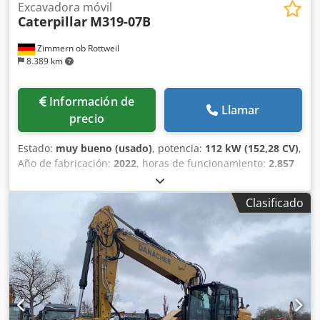
Excavadora móvil
Caterpillar
M319-07B
Zimmern ob Rottweil
8.389 km
Información de
Llamar
precio
Estado:
muy bueno (usado)
, potencia:
112 kW (152,28 CV)
,
Año de fabricación:
2022
, horas de funcionamiento:
2.857
h
, Equipamiento:
aire acondicionado
, CATERPILLAR M319-
07B Año de fabricación 2022 Horas de funcionamiento:
Clasificado
2.857 h Cabina cerrada Aire acondicionado Radio Cámara
trasera y lateral Pluma ajustable Brazo: 2,50 m Tuberías
completas (martillo, pinza, cizalla) Enganche rápido
OQ70/55 1 x cuchara Sistema de engrase centralizado
Tamaño de neumáticos: 10.00-20, aprox. 30% de vida útil
Soporte de hoja Motor de 129 kW CE Chjdpfx Ajyin Dbsi
Aea Peso operativo: 19 t