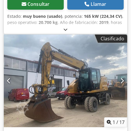
Consultar
Llamar
Estado:
muy bueno (usado)
, potencia:
165 kW (224,34 CV)
,
peso operativo:
20.700 kg
, Año de fabricación:
2019
, horas
de funcionamiento:
8.171 h
, Equipamiento:
aire
acondicionado
, CATERPILLAR 963K Año de fabricación:
Clasificado
2019 Horas de funcionamiento: 8171 horas Codoznirpepfx
Ai Ajha Cabina cerrada Aire acondicionado Radio Cámara
de visión trasera Cuchara con dientes Tren de rodaje con
un estado de conservación aproximado del 70-80 %
Planchas de base: 550 mm de ancho Motor de 165 kW
Válvula para el arado Certificación CE/EPA Peso en orden
de trabajo: 20,7 toneladas.
1
/
17