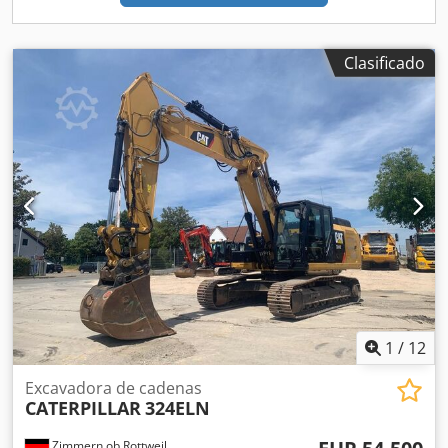
Clasificado
1
/
12
Excavadora de cadenas
CATERPILLAR
324ELN
Zimmern ob Rottweil