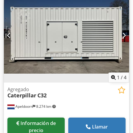
Cabina cerrada Aire acondicionado Radio Brazo
monocasco Longitud del brazo: 2,20 m Preparación para
martillo, pinza y cizalla Acoplamiento rápido OQ45 1
cucharón, 750 mm de ancho Tren de rodaje conservado en
aproximadamente un 60% Placas de base de 450 mm de
ancho Soporte para el cucharón Motor Mitsubishi de 43
kW Chodpfxszrt Ams Ai Aea Certificación CE Peso operativo:
8,5 toneladas.
1
/
4
Agregado
Caterpillar
C32
Apeldoorn
8.274 km
Información de
Llamar
precio