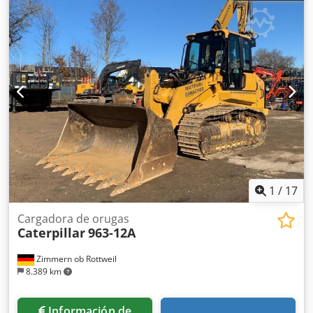
Nepfx Ai Aeha Aire acondicionado Radio Cámara trasera y
lateral Pluma telescópica Brazo: 2,50 m Instalación
completa de tuberías (para martillo, pinza y cizalla)
Acoplamiento rápido OQ70/55 1 x cucharón Sistema de
lubricación central Tamaño de los neumáticos: 10.00-20,
aproximadamente un 40 % de vida útil restante Soporte
para el contrapeso Motor con 112 kW Certificación CE Peso
operativo: 18,4 toneladas.
1
/
17
Cargadora de orugas
Caterpillar
963-12A
Zimmern ob Rottweil
8.389 km
Información de