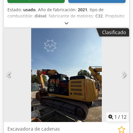
Estado:
usado
, Año de fabricación:
2021
, tipo de
combustible:
diésel
, fabricante de motores:
C32
, Propósito:
Construcción Peso vacío: 18.221 kg Potencia del generador:
1.100 kVA Chjdpfx Aiovyn A Ue Aea Dimensiones de
Clasificado
transporte (L x An x Al): contenedor HC de 20 pies Póngase
en contacto con el Departamento de Ventas para obtener
más información. Más de 85 años de experiencia en ventas
en los Países Bajos. Un equipo de expertos que buscan
soluciones individuales para sus necesidades. 1000 horas
o 1 año de garantía: seguridad óptima. Disponible las 24
horas del día, los siete días de la semana. Servicio rápido.
Gran stock, disponible para entrega inmediata.
1
/
12
Excavadora de cadenas