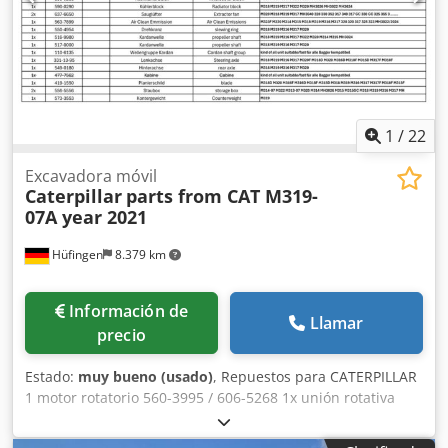
1
/
22
Excavadora móvil
Caterpillar
parts from CAT M319-
07A year 2021
Hüfingen
8.379 km
Información de
Llamar
precio
Estado:
muy bueno (usado)
, Repuestos para CATERPILLAR
1 motor rotatorio 560-3995 / 606-5268 1x unión rotativa
525-9476 2 cilindros de eje pendular 568-8851 1x
acoplamiento (enlace) 568-9344 1x mango (palo) 541-6698