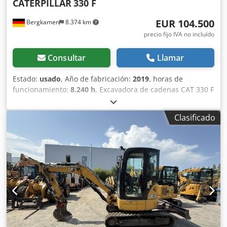
CATERPILLAR
330 F
EUR 104.500
Bergkamen
8.374 km
precio fijo IVA no incluído
Consultar
Llamar
Estado:
usado
, Año de fabricación:
2019
, horas de
funcionamiento:
8.240 h
, Excavadora de cadenas CAT 330 F
Chjdjzrrnnspfx Ai Aea Solo 8.240 horas de uso Excelente
estado Motor Cat C7.1, potencia aprox. 195 kW / 261 CV,
Clasificado
peso operativo aprox. 30.900 kg Velocidad de
desplazamiento aprox. 5,3 km/h Profundidad de
excavación hasta 7,24 m Alcance aprox. 10,8 m Capacidad
de la cuchara aprox. 1,7 m³ Longitud de transporte aprox.
10,4 m Altura de transporte aprox. 3,4 m Ancho (con
cadenas de 800 mm) aprox. 3,2 m