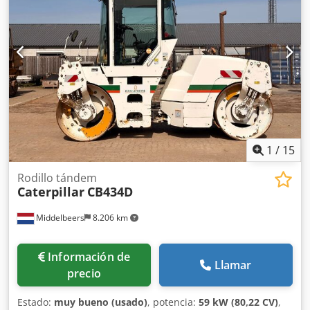
Información financiera Precio: A consultar Más información
Para más información, póngase en contacto con Ernst van
Hek.
1
/
15
Rodillo tándem
Caterpillar
CB434D
Middelbeers
8.206 km
Información de
Llamar
precio
Estado:
muy bueno (usado)
, potencia:
59 kW (80,22 CV)
,