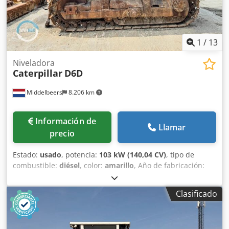
1
/
13
Niveladora
Caterpillar
D6D
Middelbeers
8.206 km
Información de
Llamar
precio
Estado:
usado
, potencia:
103 kW (140,04 CV)
, tipo de
combustible:
diésel
, color:
amarillo
, Año de fabricación:
1979
, Información general Año de fabricación: 1979 Año
del modelo: 1979 Número de serie: 20X1733 Información
Clasificado
técnica Número de cilindros: 6 Tracción: orugas Chjdpsun
Rlqjfx Ai Aja Peso en vacío: 14.000 kg Estado Estado
general: medio Estado técnico: bueno Estado visual: malo