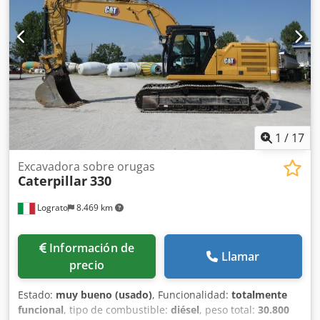
compacto extendido) * Sistema hidráulico auxiliar
proporcional * Acoplamiento rápido
1
/
17
Excavadora sobre orugas
Caterpillar
330
Lograto
8.469 km
Información de
Llamar
precio
Estado:
muy bueno (usado)
, Funcionalidad:
totalmente
funcional
, tipo de combustible:
diésel
, peso total:
30.800