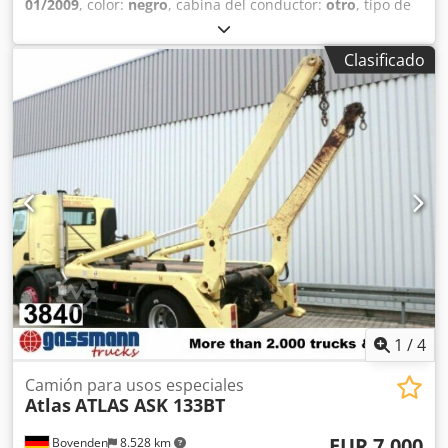
01/2009
, color:
negro
, cabina del conductor:
otro
, tipo de
engranaje:
otro
, Año de fabricación:
2009
, Equipamiento:
grúa
, Ubicación del vehículo: Bovenden. Crodpfx Afoi Rk S
Clasificado
Sekof Ancho de la cuchara: 500 mm. ¡Con sistema de
suspensión Kinshofer y rótula giratoria! LAS
ESPECIFICACIONES DE LOS ACCESORIOS SE
PROPORCIONAN SIN GARANTÍA, reservándose el derecho a
modificaciones, ventas intermedias y errores.
1
/
4
Camión para usos especiales
Atlas
ATLAS ASK 133BT
EUR 7.000
Bovenden
8.528 km