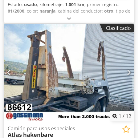
Estado:
usado
, kilometraje:
1.001 km
, primer registro:
01/2000
, color:
naranja
, cabina del conductor:
otro
, tipo de
engranaje:
otro
, Año de fabricación:
2000
, Equipamiento:
cierre centralizado, grúa
, Ubicación del vehículo:
Clasificado
Bovenden, parada de emergencia, control de pinza,
estabilización hidráulica de 2 puntos, mando a distancia
por radio. Superestructura: grúa de carga Atlas AK 90.1
HDS A15 con control por radio. ¡La grúa ha sido poco
usada! Diagrama de carga: 6,5 m – 970 kg. Opcionalmente
ampliable a 8,0 m – 780 kg con coste adicional. LOS DATOS
SOBRE ACCESORIOS SE DAN SIN GARANTÍA. Sujetos a
modificaciones, venta intermedia y errores. Codpfx
Afjxbfxljkorf
1
/
12
Camión para usos especiales
Atlas
hakenbare