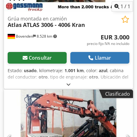
1
/
1
Grúa montada en camión
Atlas
ATLAS 3006 - 4006 Kran
EUR 3.000
Bovenden
8.528 km
precio fijo IVA no incluído
Consultar
Llamar
Estado:
usado
, kilometraje:
1.001 km
, color:
azul
, cabina
del conductor:
otro
, tipo de engranaje:
otro
, Ubicación del
vehículo: Bovenden, sistema de apoyo de 2 puntos,
mecánico, 1 extensión hidráulica. Superestructura: grúa
Clasificado
de carga, p. ej., para Unimog, control de la pinza.
INFORMACIÓN SOBRE LOS ACCESORIOS SIN GARANTÍA,
sujetos a cambios, venta previa e inexactitudes. Cedji
Rpfhspfx Afkjrf