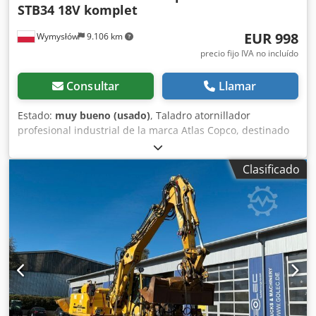
STB34 18V komplet
EUR 998
Wymysłów
9.106 km
precio fijo IVA no incluído
Consultar
Llamar
Estado:
muy bueno (usado)
, Taladro atornillador
profesional industrial de la marca Atlas Copco, destinado
para uso continuo en líneas de montaje y aplicaciones de
producción. Equipo de categoría industrial; no es un
Clasificado
producto de consumo masivo. Datos e información: •
Modelo: ETP STB34-06-106 • Alimentación: 18V CC • País de
fabricación: Suecia • Año de fabricación: 2021 • Diseño
ergonómico y bien equilibrado • Adaptado para montaje
de precisión y trabajos en serie El conjunto incluye: •
Atornillador a batería Atlas Copco • 2x batería de 18V Atlas
Copco Crjdpsyc Rvajfx Afkof • Cargador Atlas Copco • Todo
tal como se muestra en las fotos Estado: Usado, en
funcionamiento, con signos normales de uso. Sin grietas ni
holguras. El equipo proviene de un desmontaje industrial.