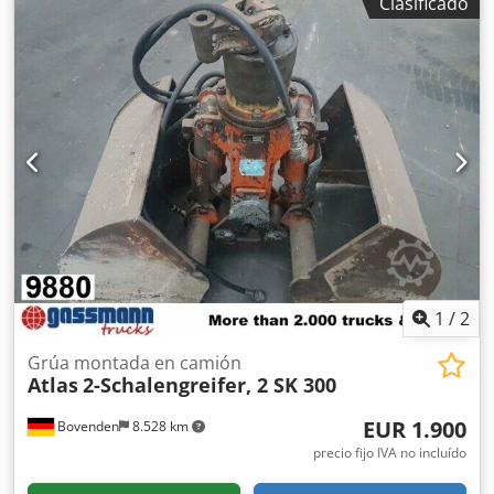
Clasificado
Ubicación del vehículo: Bovenden, botón de parada de
emergencia, control de pinza, plataforma elevada, soporte
hidráulico de 2 puntos, 1 extensión hidráulica. Grúa: 5,2 m
= 2100 kg, 6,7 m = 1600 kg. Opcionalmente, también se
puede equipar con un sistema de descarga por medio de
un contenedor rodante, con un coste adicional. Csdpfxoi
Rn Sve Afksrf LAS ESPECIFICACIONES DE LOS ACCESORIOS
SE PROPORCIONAN A TÍTULO INFORMATIVO Y NO SON
GARANTÍA. Nos reservamos el derecho a realizar
modificaciones, a vender el producto antes de su entrega y
a corregir errores.
1
/
2
Grúa montada en camión
Atlas
2-Schalengreifer, 2 SK 300
EUR 1.900
Bovenden
8.528 km
precio fijo IVA no incluído