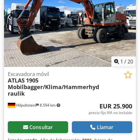
SOBRE LOS ACCESORIOS SE PROPORCIONA SIN GARANTÍA,
se reservan los derechos a modificaciones, venta previa e
errores.
1
/
20
Excavadora móvil
ATLAS
1905
Mobilbagger/Klima/Hammerhyd
raulik
EUR 25.900
Hilpoltstein
8.594 km
precio fijo IVA no incluído
Consultar
Llamar