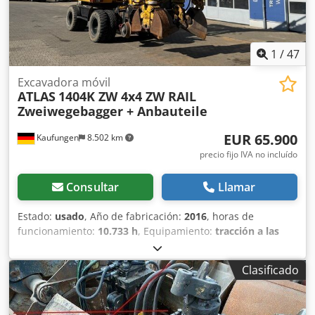
Aplicaciones: • Producción • Montaje industrial • Líneas de
tecnología • Talleres profesionales Alternativa ideal frente
a equipos nuevos: Coste mucho menor manteniendo la
calidad Atlas Copco.
1
/
47
Excavadora móvil
ATLAS
1404K ZW 4x4 ZW RAIL
Zweiwegebagger + Anbauteile
EUR 65.900
Kaufungen
8.502 km
precio fijo IVA no incluído
Consultar
Llamar
Estado:
usado
, Año de fabricación:
2016
, horas de
funcionamiento:
10.733 h
, Equipamiento:
tracción a las
cuatro ruedas
, Número de vehículo interno: G400121
Disponible inmediatamente en nuestras instalaciones de
Clasificado
Kaufungen. Más información en: * Golec Nutzfahrzeuge
GmbH (alemán, inglés, búlgaro, ruso) * Viktoria Sologubova
(polaco, ruso, ucraniano, inglés) ATLAS ZW 1404 Año de