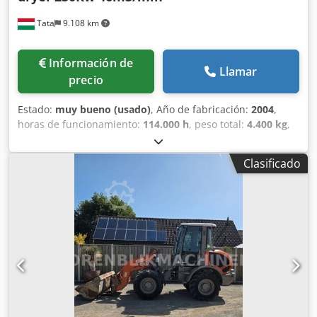
Tata
9.108 km
Información de
Llamar
precio
Estado:
muy bueno (usado)
, Año de fabricación:
2004
,
horas de funcionamiento:
114.000 h
, peso total:
4.400 kg
,
potencia:
250 kW (339,91 CV)
, caudal volumétrico:
2,802
m³/h
, presión de funcionamiento:
10 bar
, Mantenimiento
Clasificado
regular, en excelente estado. Compresor de tornillo Atlas
Copco ZR250, 10bar 46m3/min Sin aceite, refrigerado por
agua. MD600 con secador de adsorción Crsdpfxjrp D Uxe
Afksf Compresor: Fabricante: Atlas Copco Tipo: ZR 250 Año
de construcción: 2004 Horas de funcionamiento cargadas:
114.000 Máx. presión de trabajo: 10bar Accionamiento de
una etapa Consumo de agua de refrigeración: 3,7 litros/s
Caudal de aire: 43,6 m3/min Refrigeración por agua Sin
aceite Potencia: 250 kW Tensión de red: 400 V 50 Hz 445 A
Última revisión: septiembre de 2023 Secador de adsorción,