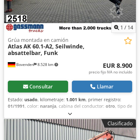
1
/
14
Grúa montada en camión
Atlas
AK 60.1-A2, Seilwinde,
absattelbar, Funk
EUR 8.900
Bovenden
8.528 km
precio fijo IVA no incluído
Consultar
Llamar
Estado:
usado
, kilometraje:
1.001 km
, primer registro:
01/1991
, color:
naranja
, cabina del conductor:
otro
, tipo de
engranaje:
otro
, Año de fabricación:
1991
, Equipamiento:
grúa, torno de cable
, Ubicación del vehículo: Bovenden,
Clasificado
desacoplable, paro de emergencia, control de garra,
plegable, estabilizador hidráulico de 2 puntos, mando a
distancia por radio, 2 extensiones hidráulicas, cabrestante