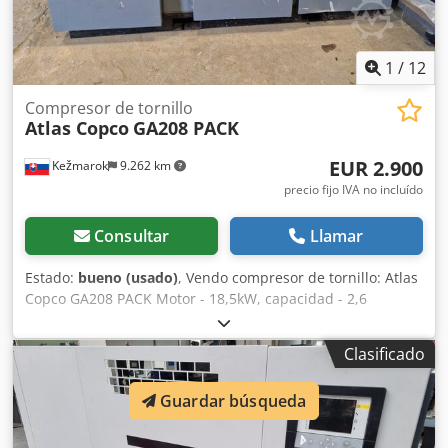
1
/
12
Compresor de tornillo
Atlas Copco
GA208 PACK
EUR 2.900
Kežmarok
9.262 km
precio fijo IVA no incluído
Consultar
Llamar
Estado:
bueno (usado)
, Vendo compresor de tornillo: Atlas
Copco GA208 PACK Motor - 18,5kW, capacidad - 2,6
m3/min., aire comprimido max.8 bar Dimensiones: 2200 x
1140 x 1250 mm Credpfsmk E Drex Afkof 38370 horas de
Clasificado
trabajo Todo en orden de trabajo.
Guardar búsqueda