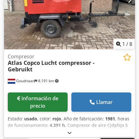
1
/
8
Compresor
Atlas Copco
Lucht compressor -
Gebruikt
Goudriaan
8.191 km
Información de
Llamar
precio
Estado:
usado
, color:
rojo
, Año de fabricación:
1981
, horas
de funcionamiento:
4.391 h
, Compresor de aire Cjdpfxjx S
Nxao Afksrf • Presión de trabajo: 11 bar • 4391 horas •
Iluminación vial • Totalmente funcional Estado: Usado