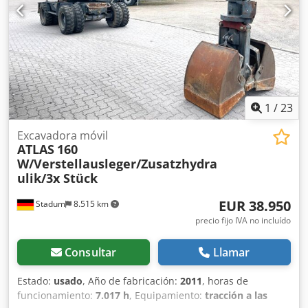
oficiales de Westtech. Somos distribuidores y proveedores
de servicios oficiales de máquinas de construcción JCB.
Somos distribuidores y proveedores de servicios oficiales
de Mercedes-Benz. Somos distribuidores y proveedores de
servicios oficiales de Iveco. Además, con 800 vehículos
usados, somos uno de los mayores concesionarios de
vehículos comerciales en Alemania. Codpfsznrr Eox Afkorf
1
/
23
Salvo error u omisión. Venta sujeta a disponibilidad. N.º
interno: JW10GC = Información adicional = Uso previsto:
Excavadora móvil
Construcción Peso en vacío: 336 kg Póngase en contacto
ATLAS
160
con Marius Herden para obtener más información.
W/Verstellausleger/Zusatzhydra
ulik/3x Stück
EUR 38.950
Stadum
8.515 km
precio fijo IVA no incluído
Consultar
Llamar
Estado:
usado
, Año de fabricación:
2011
, horas de
funcionamiento:
7.017 h
, Equipamiento:
tracción a las