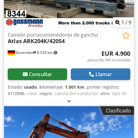
1
/
9
Camión portacontenedores de gancho
Atlas
ARK204K/42054
EUR 4.900
Bovenden
8.528 km
precio fijo IVA no incluído
Consultar
Llamar
Estado:
usado
, kilometraje:
1.001 km
, primer registro:
01/2000
, color:
negro
, cabina del conductor:
otro
, tipo de
engranaje:
otro
, Año de fabricación:
2000
, Ubicación del
vehículo: Bovenden, sistema de bloqueo de contenedores.
Clasificado
Credpfx Afji Rl Tvskjf Carrocería: sistema de descarga
lateral Atlas con gancho articulado para contenedores de
hasta 6 m. Desmontaje de un Daimler-Benz Actros 3340
6x6, distancia entre ejes: 4200 mm. LA INFORMACIÓN