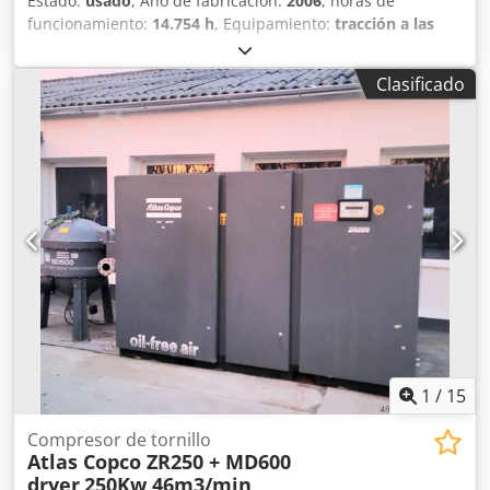
Estado:
usado
, Año de fabricación:
2006
, horas de
funcionamiento:
14.754 h
, Equipamiento:
tracción a las
cuatro ruedas
, Atlas Terex 1905 Año de fabricación: 2006
Potencia del motor: 114 kW Crjdstplq Ijpfx Afkjf Tubería
Clasificado
para martillo hidráulico, aire acondicionado, acoplador
rápido
1
/
15
Compresor de tornillo
Atlas Copco ZR250 + MD600
dryer
250Kw 46m3/min