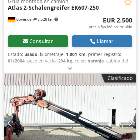
Grúa montada en camión
Atlas
2-Schalengreifer EK607-250
EUR 2.500
Bovenden
8.528 km
precio fijo IVA no incluído
Consultar
Llamar
Estado:
usado
, kilometraje:
1.001 km
, primer registro:
01/2004
, peso en vacío:
294 kg
, color:
naranja
, cabina del
conductor:
otro
, tipo de engranaje:
otro
, Año de
fabricación:
2004
, Ubicación del vehículo: Bovenden.
Clasificado
Superestructura: 500 mm. Csdpfsi Rql Hox Afkorf LAS
ESPECIFICACIONES DE LOS ACCESORIOS SE OFRECEN SIN
GARANTÍA. Nos reservamos el derecho a realizar
modificaciones, a vender el vehículo antes de la fecha
prevista y a corregir errores.