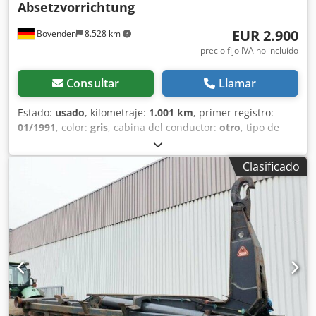
Absetzvorrichtung
EUR 2.900
Bovenden
8.528 km
precio fijo IVA no incluído
Consultar
Llamar
Estado:
usado
, kilometraje:
1.001 km
, primer registro:
01/1991
, color:
gris
, cabina del conductor:
otro
, tipo de
engranaje:
otro
, Año de fabricación:
1991
, Ubicación del
vehículo: Bovenden, cierre de contenedor, soporte trasero
Clasificado
Crodpop N Apasfx Afkjf Superestructura: Dispositivo de
descarga de gancho Atlas sobre bastidor de rodillos
Roland (año 1994) ¡LAS ESPECIFICACIONES DE ACCESORIOS
NO SON VINCULANTES, sujetos a cambios, venta previa y
errores!