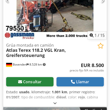
1
/
15
Grúa montada en camión
Atlas
Terex 118.2 VGL Kran,
Greifersteuerung
EUR 8.500
Bovenden
8.528 km
precio fijo IVA no incluído
Consultar
Llamar
Estado:
usado
, kilometraje:
1.001 km
, primer registro:
01/2007
, tipo de combustible:
diésel
, color:
rojo
, cabina
del conductor:
otro
, tipo de engranaje:
otro
, Año de
fabricación:
2007
, Equipamiento:
cierre centralizado
,