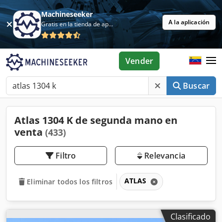
Machineseeker
A la aplicación
Gratis en la tienda de aplicaciones
Vender
Buscar
Atlas 1304 K de segunda mano en
venta
(433)
Filtro
Relevancia
ATLAS
Eliminar todos los filtros
Clasificado