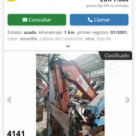
precio fijo IVA no incluído
Consultar
Llamar
Estado:
usado
, kilometraje:
1 km
, primer registro:
01/2001
,
color:
amarillo
, cabina del conductor:
otro
, tipo de
engranaje:
otro
, Año de fabricación:
2001
, Ubicación del
vehículo: Bovenden. Cedpfxji Rnbqj Afksrf
Clasificado
Superestructura: Plataforma elevadora telescópica,
montada en el vehículo 73840. INFORMACIÓN SOBRE LOS
ACCESORIOS SIN GARANTÍA. Nos reservamos el derecho a
realizar modificaciones, a vender el vehículo antes de la
fecha prevista y a corregir errores.