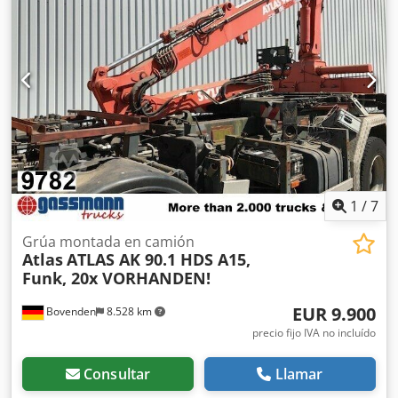
de cable Carrocería: grúa trasera desacoplable Atlas AK
60.1-6,5/2 (A2) con cabrestante de cable y mando a
distancia (Remote-Control); Capacidad de la grúa: 1,9m-
3050kg, 3,5m-1700kg, 5m-1180kg, 6,4m-900kg! Csdpfx
Afjxdbxaokjrf ¡Se invirtieron aproximadamente 3.000,00 €
en 2023 en servicio y sistema de radio de la grúa!
INFORMACIÓN DE ACCESORIOS SIN GARANTÍA; Sujeto a
cambios, venta intermedia y errores reservados.
1
/
7
Grúa montada en camión
Atlas
ATLAS AK 90.1 HDS A15,
Funk, 20x VORHANDEN!
EUR 9.900
Bovenden
8.528 km
precio fijo IVA no incluído
Consultar
Llamar