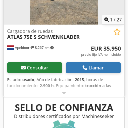
refrigerado por agua Fabricante: Atlas Copco Tipo: MD 600
W Año de fabricación: 2004 Máx. Presión de
funcionamiento: 10,5 bar Volumen vacío: 350 litros
Dimensiones de la máquina: Longitud: 3000 mm Anchura:
1
/
27
1600 mm Altura: 2000 mm Peso: 4400 kg
Cargadora de ruedas
ATLAS
75E S SCHWENKLADER
EUR 35.950
Apeldoorn
8.267 km
precio fijo IVA no incluído
Consultar
Llamar
Estado:
usado
, Año de fabricación:
2015
, horas de
funcionamiento:
2.900 h
, Equipamiento:
tracción a las
cuatro ruedas
, MARCA: ATLAS WEYCOR TIPO: 75e S
CARGADORA DE GIRO AÑO: 2015 CE: SÍ HORAS DE
TRABAJO: 2900 NEUMÁTICOS/BASTIDOR: 70% POTENCIA:
SELLO DE CONFIANZA
54KW MOTOR: DEUTZ TD2.9 L04 PESO: 6300KG OPCIONES:
CAPACIDAD DE ELEVACIÓN 4.000KG CARGADORA DE GIRO
Distribuidores certificados por Machineseeker
4X4 ACOPLADOR RÁPIDO HIDRÁULICO CUCHARA PALAS
ESTADO IMPECABLE Crodpfxsy Ui Ndj Afksf LISTA PARA