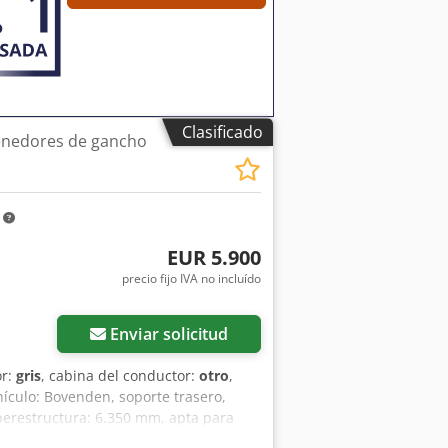
 véase -8578-. ¡DATOS DE ACCESORIOS
s.
Clasificado
enedores de gancho
m
EUR 5.900
precio fijo IVA no incluído
Enviar solicitud
or:
gris
, cabina del conductor:
otro
,
hículo: Bovenden, soporte trasero,
uperestructura: 6.350 mm, apta para
onamiento, con enganche articulado y