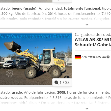
Estado:
bueno (usado)
, Funcionalidad:
totalmente funcional
, tipo
5.300 kg
, Año de fabricación:
2014
, horas de funcionamiento:
7.440
adicionales, pala estándar, tracción a las cuatro ruedas
, Cargadora
7.440 horas de funcionamiento, enganche rápido y cuchara, en estad
inmediato. Transporte y entrega posibles. Visita previa cita, tambi
Cargadora de rued
Djdsy N Ei Nspfx Aahjck
ATLAS
AR 80/ 53
Schaufel/ Gabel
Achim
8.485 km
1
/
33
Estado:
usado
, Año de fabricación:
2005
, horas de funcionamiento:
cuatro ruedas
, Equipamiento: * 5.316 horas de funcionamiento * P
Conexiones hidráulicas * Focos adicionales * Luz rotativa * Sistema
propietario anterior * Primera entrega en Alemania * Año de fabrica