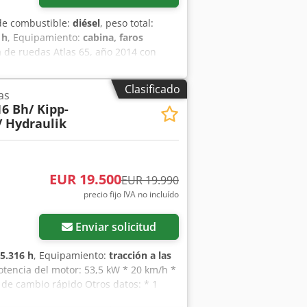
 de combustible:
diésel
, peso total:
 h
, Equipamiento:
cabina, faros
 de ruedas Atlas 65, año 2014 con
o limpio y lista para trabajar de
én disponible los fines de semana.
Clasificado
as
16 Bh/ Kipp-
/ Hydraulik
EUR 19.500
EUR 19.990
precio fijo IVA no incluído
Enviar solicitud
5.316 h
, Equipamiento:
tracción a las
otencia del motor: 53,5 kW * 20 km/h *
 de cambio rápido Otros datos: * 1
ción: 2005 * Peso en vacío: 5.975 kg *