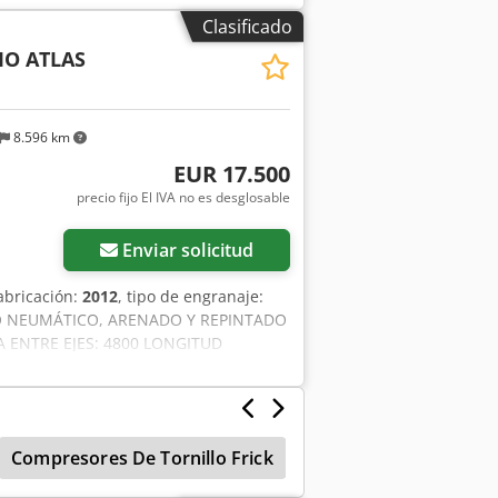
S ACCESORIOS SIN GARANTÍA, sujetos a
Clasificado
O ATLAS
8.596 km
EUR 17.500
precio fijo El IVA no es desglosable
Enviar solicitud
abricación:
2012
, tipo de engranaje:
DO NEUMÁTICO, ARENADO Y REPINTADO
IA ENTRE EJES: 4800 LONGITUD
EMOLQUE: 20000 kg a plena carga TIPO
ADR: sí CAPACIDAD DE CARGA ÚTIL
mática FRENOS: de disco NEUMÁTICOS:
 freno nuevas - bloqueo de pinzas con
Compresores De Tornillo Frick
Compresores De Torn
ado, que funcionan por separado)
ÁTICOS: 30% delantero, 40% trasero