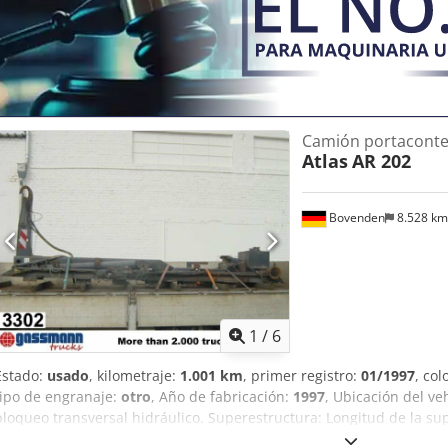
Separador de cazo MB-HDS 214 por un suplemento de 8.900,- EUR,
SIN GARANTÍA! Sujeto a cambios, venta previa y errores exceptuado
Camión portacont
Atlas
AR 202
Bovenden
8.528 k
1
/
6
Estado:
usado
, kilometraje:
1.001 km
, primer registro:
01/1997
, col
tipo de engranaje:
otro
, Año de fabricación:
1997
, Ubicación del ve
bloqueo transversal hidráulico. Superestructura: Longitud de la s
contenedores de hasta 7 m, aproximadamente 1.700 horas de funci