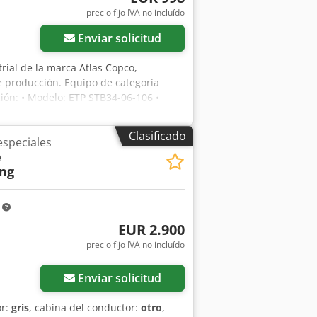
precio fijo IVA no incluído
Enviar solicitud
trial de la marca Atlas Copco,
e producción. Equipo de categoría
ión: • Modelo: ETP STB34-06-106 •
ción: 2021 • Diseño ergonómico y bien
 El conjunto incluye: • Atornillador a
Clasificado
speciales
as Copco • Todo tal como se muestra en
e
uso. Sin grietas ni holguras. El equipo
ung
Montaje industrial • Líneas de
ipos nuevos: Coste mucho menor
m
EUR 2.900
precio fijo IVA no incluído
Enviar solicitud
or:
gris
, cabina del conductor:
otro
,