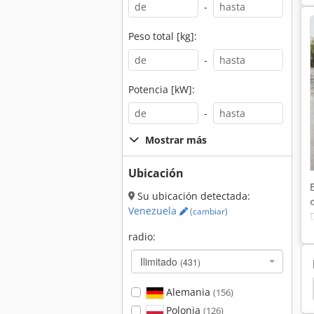
-
Peso total [kg]:
-
Potencia [kW]:
-
Mostrar más
Ubicación
Su ubicación detectada:
Venezuela
(cambiar)
radio:
Ilimitado
(431)
fesional
Cargador
Komatsu Motoniveladora
Alemania
(156)
Polonia
(126)