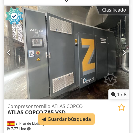
Atlas Copco ZR90 90 kW 7,50 bares Credpfezqvvaex Ai Isf
Clasificado
14 m³/min Año de fabricación: 2012 Horas de
funcionamiento: 5735
1
/
8
Compresor tornillo ATLAS COPCO
ATLAS COPCO
ZA5 VSD
Guardar búsqueda
El Prat de Llobregat
7.771 km