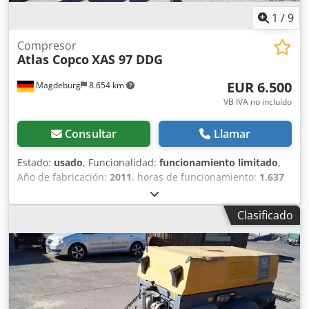
1
/
9
Compresor
Atlas Copco
XAS 97 DDG
EUR 6.500
Magdeburg
8.654 km
VB IVA no incluído
Consultar
Llamar
Estado:
usado
, Funcionalidad:
funcionamiento limitado
,
Año de fabricación:
2011
, horas de funcionamiento:
1.637
h
, Compresor Atlas Copco XAS 97 DDG, año de fabricación
2011, 1637 horas de funcionamiento, caudal 5,3 m³,
Clasificado
alimentación de emergencia 12,5 kVA, conexiones: 1 x 230
Voltios, 2 x 400 Voltios, núm. de serie YA3062560C0262053,
ABE y homologación disponibles, un eje de torsión
doblado, falta la cubierta de la correa trapezoidal, falta la
rejilla del ventilador. Cjdpfx Aiszbiicj Ijrf