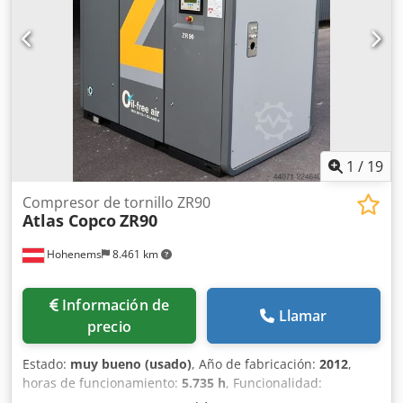
1
/
19
Compresor de tornillo ZR90
Atlas Copco
ZR90
Hohenems
8.461 km
Información de
Llamar
precio
Estado:
muy bueno (usado)
, Año de fabricación:
2012
,
horas de funcionamiento:
5.735 h
, Funcionalidad:
totalmente funcional
, Compresor de tornillo sin aceite