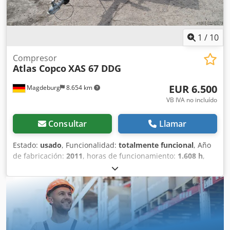
1
/
10
Compresor
Atlas Copco
XAS 67 DDG
EUR 6.500
Magdeburg
8.654 km
VB IVA no incluído
Consultar
Llamar
Estado:
usado
, Funcionalidad:
totalmente funcional
, Año
de fabricación:
2011
, horas de funcionamiento:
1.608 h
,
Compresor Atlas Copco XAS 67 DDG, año 2011, 1608 horas
de funcionamiento, caudal volumétrico 3,5 m³, corriente
de emergencia 12,5 kVA, conexiones: 1 x 230 voltios, 2 x
400 voltios, núm. de serie YA3062565B0165591,
documentación de matriculación disponible.
Crodszbiivopfx Ai Isf