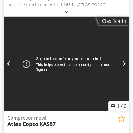
horas de funcionamiento:
1.165 h
, ¡ATLAS COPCO
COMPRESOR XAS87 5,00m3 13r ! Csdpotu E Eysfx Ai Iorf
DIESEL compresor ATLAS COPCO XAS87 máquina después
Clasificado
del servicio Datos técnicos: capacidad 5.00 m3/min;
presión de trabajo 7 Bar; año de producción 2013; motor;
KUBOTA ¡¡¡kilometraje 1165h!!! compresor totalmente
operativo, listo para trabajar, damos una garantía precio
neto: 39800 zł precio bruto: 48954 zł A continuación se
muestra un enlace a un video que muestra el trabajo de la
máquina
1
/
9
Compresor móvil
Atlas Copco
XAS87