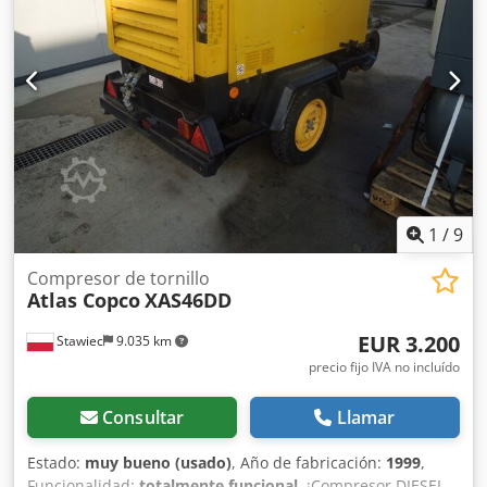
funciona correctamente por lo demás, ABE/registro
disponible. Crsdpey Aktaofx Ai Iof
1
/
9
Compresor de tornillo
Atlas Copco
XAS46DD
EUR 3.200
Stawiec
9.035 km
precio fijo IVA no incluído
Consultar
Llamar
Estado:
muy bueno (usado)
, Año de fabricación:
1999
,
Funcionalidad:
totalmente funcional
, ¡Compresor DIESEL