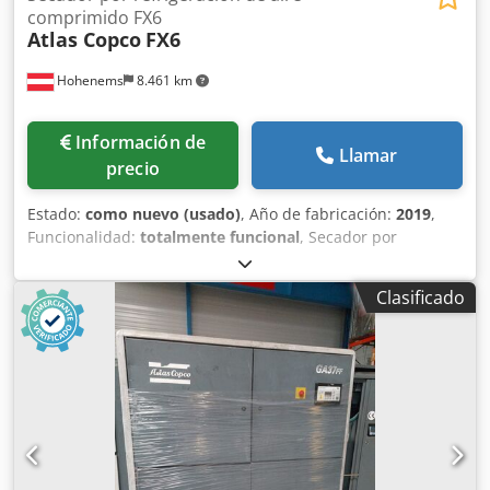
comprimido FX6
Atlas Copco
FX6
Hohenems
8.461 km
Información de
Llamar
precio
Estado:
como nuevo (usado)
, Año de fabricación:
2019
,
Funcionalidad:
totalmente funcional
, Secador por
refrigeración Atlas Copco FX6, usado 2,34 m³/min
Crodpjzrtbijfx Ai Ijf 14 bares Año de fabricación: 2019
Clasificado