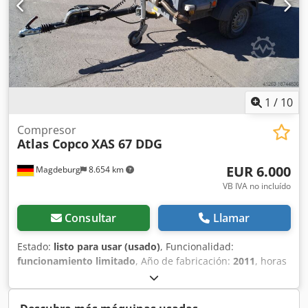
1
/
10
Compresor
Atlas Copco
XAS 67 DDG
EUR 6.000
Magdeburg
8.654 km
VB IVA no incluído
Consultar
Llamar
Estado:
listo para usar (usado)
, Funcionalidad:
funcionamiento limitado
, Año de fabricación:
2011
, horas
de funcionamiento:
1.192 h
, Equipamiento:
filtro de hollín
,
Compresor Atlas Copco XAS 67 DDG, año de fabricación
2011, 1192 horas de funcionamiento, caudal volumétrico