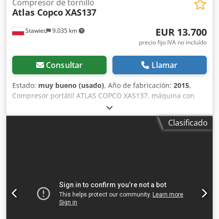
Compresor de tornillo
Atlas Copco
XAS137
EUR 13.700
Stawiec
9.035 km
precio fijo IVA no incluído
Consultar
Llamar
Estado:
muy bueno (usado)
, Año de fabricación:
2015
,
Compresor portátil ATLAS COPCO XAS137, máquina con
refrigerador final, revisada y en perfecto estado. Datos
técnicos: Crsdpjzky Nksfx Ai Isf caudal: 7,70 m³/min;
Clasificado
presión de trabajo: 7 bar; año de fabricación: 2015 motor:
KUBOTA horas de funcionamiento: 2000 h El compresor
está en perfecto estado de funcionamiento, listo para usar,
con garantía. Precio neto: 59.500 zł Precio bruto: 73.185 zł
Máquina importada en condiciones óptimas. A
continuación, se adjuntan enlaces a vídeos.