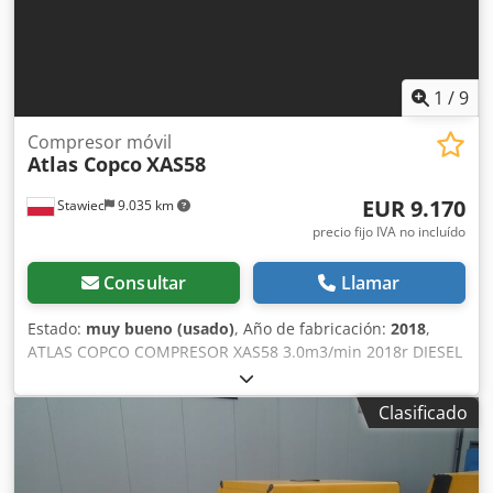
1
/
9
Compresor móvil
Atlas Copco
XAS58
EUR 9.170
Stawiec
9.035 km
precio fijo IVA no incluído
Consultar
Llamar
Estado:
muy bueno (usado)
, Año de fabricación:
2018
,
ATLAS COPCO COMPRESOR XAS58 3.0m3/min 2018r DIESEL
compresor ATLAS COPCO XAS 58 máquina después del
servicio Datos técnicos: capacidad 3.00 m3/min; presión de
Clasificado
trabajo 7 Bar; año de fabricación 2018; Motor KUBOTA
¡¡¡kilometraje 681h!!! compresor totalmente operativo
precio neto: 39500 zł Cjdpfxstyk Svj Ai Ijrf precio bruto:
48585 zł A continuación se muestra un enlace a un vídeo