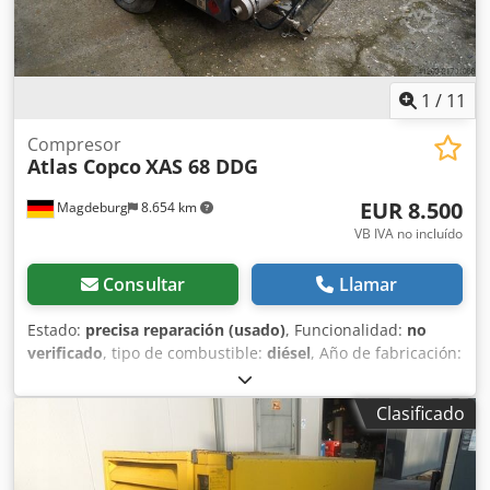
1
/
11
Compresor
Atlas Copco
XAS 68 DDG
EUR 8.500
Magdeburg
8.654 km
VB IVA no incluído
Consultar
Llamar
Estado:
precisa reparación (usado)
, Funcionalidad:
no
verificado
, tipo de combustible:
diésel
, Año de fabricación:
2017
, horas de funcionamiento:
1.154 h
, Compresor Atlas
Copco XAS 68 DDG, año de fabricación 2017, 1.154 horas
Clasificado
de funcionamiento, caudal 3,5 m³, potencia de emergencia
12,5 kVA, conexiones: 1 x 230 voltios, 2 x 400 voltios, núm.
de serie YA3064303H0461812, eje doblado, el compresor