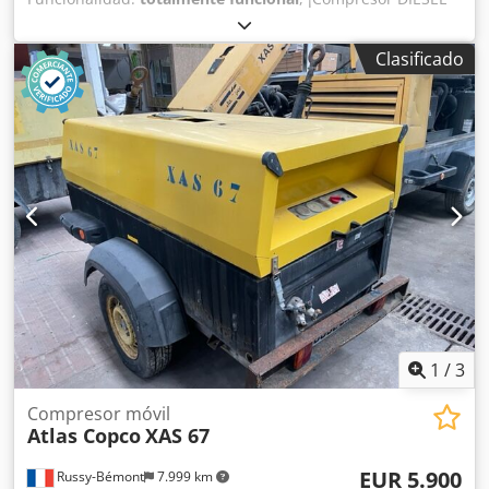
ATLAS COPCO XAS46DD después del mantenimiento!
Compresor matriculado en Polonia. Datos técnicos:
Clasificado
capacidad: 2,60 m3/min; presión de trabajo: 7 Bar; motor:
DEUTZ F2M1011 horas de funcionamiento: 1355 h!!! El
compresor está completamente operativo, listo para
trabajar, con garantía. Precio neto: 13.500 PLN Cjdpjx A T D
Sefx Ai Isrf Precio bruto: 16.605 PLN
1
/
3
Compresor móvil
Atlas Copco
XAS 67
EUR 5.900
Russy-Bémont
7.999 km