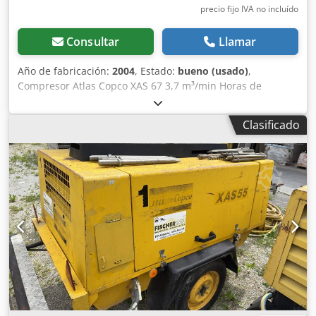
precio fijo IVA no incluído
Consultar
Llamar
Año de fabricación:
2004
, Estado:
bueno (usado)
,
Compresor Atlas Copco XAS 67 3,7 m³/min Horas de
funcionamiento: 2.371 h Motor Deutz Tipo: diésel Crjdpfx
Aoiywpzji Isf
Clasificado