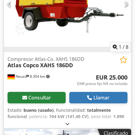
1
/
8
Compresor Atlas-Co. XAHS 186DD
Atlas Copco
XAHS 186DD
EUR 25.000
Neuss
8.304 km
EXW precio fijo IVA no incluído
Consultar
Llamar
Estado:
bueno (usado)
, Funcionalidad:
totalmente
funcional
, potencia:
104 kW (141,40 CV)
, peso total:
1.890
kg
, tipo de combustible:
diésel
, color:
amarillo
, Año de
fabricación:
2016
, horas de funcionamiento:
3.735 h
,
Clasificado