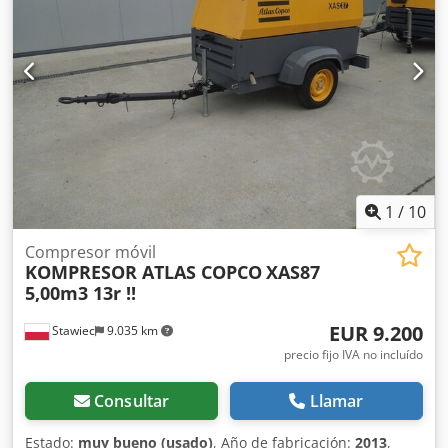
que muestra cómo funciona la máquina
1
/
10
Compresor móvil
KOMPRESOR ATLAS COPCO
XAS87
5,00m3 13r !!
EUR 9.200
Stawiec
9.035 km
precio fijo IVA no incluído
Consultar
Llamar
Estado:
muy bueno (usado)
, Año de fabricación:
2013
,