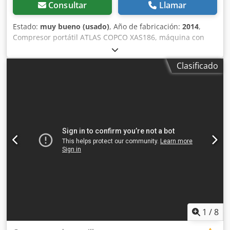
Consultar
Llamar
Estado:
muy bueno (usado)
, Año de fabricación:
2014
,
Compresor portátil ATLAS COPCO XAS186, máquina con
enfriador final tras servicio completo. Credpfxeyfnwge Ai
Iof Datos técnicos: capacidad: 11,10 m3/min; presión de
Clasificado
trabajo: 7 bar; año de fabricación: 2014 motor DEUTZ
kilometraje compresor totalmente funcional, listo para
trabajar, con garantía precio neto: 79.500 PLN precio
bruto: 97.785 PLN máquina importada en estado
impecable Enlaces de vídeo a continuación.
1
/
8