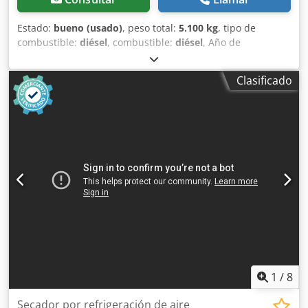
Estado:
bueno (usado)
, peso total:
5.100 kg
, tipo de
combustible:
diésel
, combustible:
diésel
, Año de
fabricación:
2005
, FABRICACIÓN - ATLASCOPCO TIPO -
XAS426 S/N - YA3-062854-50542371 AÑO - 2005 POTENCIA
Clasificado
(kW) - 166 BOMBA (m3/min) - 25 Cedpfet Srw Asx Ai Iorf CIS
(bar) - 7
1
/
8
Secador por refrigeración de aire