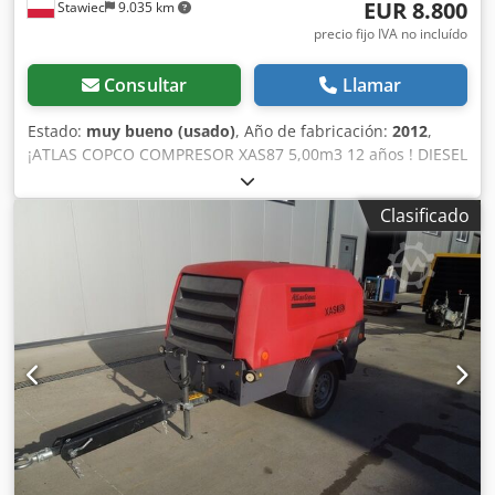
EUR 8.800
Stawiec
9.035 km
precio fijo IVA no incluído
Consultar
Llamar
Estado:
muy bueno (usado)
, Año de fabricación:
2012
,
¡ATLAS COPCO COMPRESOR XAS87 5,00m3 12 años ! DIESEL
compresor ATLAS COPCO XAS87 máquina después del
servicio Credpfxotyk Taj Ai Ief Datos técnicos: capacidad
Clasificado
5.00 m3/min; presión de trabajo 7 Bar; año de producción
2012; motor; KUBOTA ¡¡¡kilometraje 1397h!!! compresor
totalmente operativo, listo para trabajar, damos una
garantía precio neto: 37800 zł precio bruto: 46494 zł A
continuación se muestra un enlace a un vídeo que
muestra cómo funciona la máquina