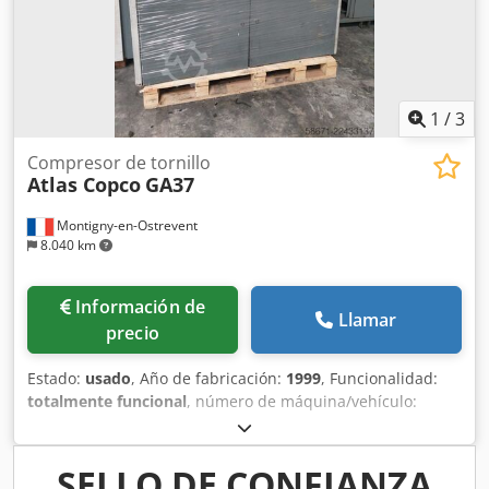
1
/
3
Compresor de tornillo
Atlas Copco
GA37
Montigny-en-Ostrevent
8.040 km
Información de
Llamar
precio
Estado:
usado
, Año de fabricación:
1999
, Funcionalidad:
totalmente funcional
, número de máquina/vehículo:
AII362754
, potencia:
37 kW (50,31 CV)
, presión de
funcionamiento:
7 bar
, Equipamiento:
compresor, placa
de características disponible, sistema de aire
SELLO DE CONFIANZA