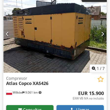
presión de funcionamiento:
12 bar
, número de
máquina/vehículo:
APP402997
, - Válvula antirretorno
instalada - Cuerpo con recubrimiento de polvo -
Dispositivo de remolque regulable en altura con anilla de
remolque DIN para camiones o acoplamiento para
vehículos pesados - Freno de inercia y de estacionamiento
con función de marcha atrás automática Más información
en la ficha técnica adjunta. Cjdpfju A Tq Hjx Ai Ierf
1
/
7
Compresor
Atlas Copco
XAS426
EUR 15.900
Wilków
9.061 km
EXW VB IVA no incluído
Consultar
Llamar