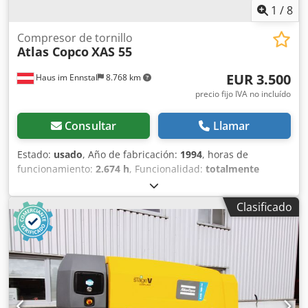
1
/
8
Compresor de tornillo
Atlas Copco
XAS 55
EUR 3.500
Haus im Ennstal
8.768 km
precio fijo IVA no incluído
Consultar
Llamar
Estado:
usado
, Año de fabricación:
1994
, horas de
funcionamiento:
2.674 h
, Funcionalidad:
totalmente
funcional
, Atlas Copco XAS 55 Compresor de obra /
Compresor de tornillo - Año 1994 - incluye accesorios
Clasificado
Venta comercial de un compresor móvil Atlas Copco XAS 55
en paquete completo. En venta un compresor de tornillo
fiable y robusto del reconocido fabricante Atlas Copco,
modelo XAS 55. El equipo proviene de la flota de Fischer
Bau GmbH, está montado sobre un práctico chasis de un
solo eje con lanza de remolque y está listo para uso
inmediato en obra. Datos del vehículo y características