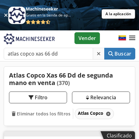
Machineseeker
A la aplicación
Gratis en la tienda de aplicaciones
Vender
Buscar
Atlas Copco Xas 66 Dd de segunda
mano en venta
(370)
Filtro
Relevancia
Atlas Copco
Eliminar todos los filtros
Clasificado