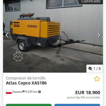
vicios. Estado y visita: Se vende tal como se observa y
Clasificado
ancho x alto) Velocidad de alivio: 1500 rpm Velocidad
prueba. Visita y prueba de funcionamiento posibles en
nominal a plena carga: 1960 rpm Temperatura ambiente
Weissenbach 153, 8967 Haus im Ennstal previa cita.
máxima: 45 °C Crodoii U R Depfx Ai Ijf Potencia del motor:
104 kW Caudal volumétrico (FAD): 10,9-9,7 m³/min Rango
de presión de funcionamiento: 5-14 bares Control del
compresor con regulación flexible de presión y caudal:
PACE Marca y modelo del motor: John Deere / 4045HI551
Sistema de tratamiento del aire comprimido compuesto
por: intercambiador de calor del aire comprimido,
separador de agua y filtro PD Nivel de emisiones: Etapa V
Número de cilindros: 4
1
/
8
Compresor de tornillo
Atlas Copco
XAS186
EUR 18.900
Stawiec
9.035 km
precio fijo IVA no incluído