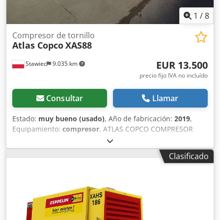
1
/
8
Compresor de tornillo
Atlas Copco
XAS88
EUR 13.500
Stawiec
9.035 km
precio fijo IVA no incluído
Consultar
Llamar
Estado:
muy bueno (usado)
, Año de fabricación:
2019
,
Equipamiento:
compresor
, ATLAS COPCO COMPRESOR
XAS88 5.2m3 2019 Compresor DIESEL ATLAS COPCO XAS 88
totalmente revisado. Datos técnicos: capacidad 5.20
Clasificado
m3/min; presión de trabajo 7 Bar; año de producción 2019;
Motor KUBOTA Credordf Swopfx Ai Iof ¡¡¡kilometraje
1519h!!! compresor totalmente operativo precio neto:
58800 zł precio bruto: 72324 zł A continuación se muestra
un enlace a un video que muestra el trabajo de la
máquina