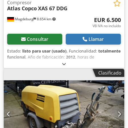
Compresor
Atlas Copco
XAS 67 DDG
EUR 6.500
Magdeburg
8.654 km
VB IVA no incluído
Consultar
Llamar
Estado:
listo para usar (usado)
, Funcionalidad:
totalmente
funcional
, Año de fabricación:
2012
, horas de
funcionamiento:
1.680 h
, Compresor Atlas Copco XAS 67
DDG, año de fabricación 2012, 1680 horas de servicio,
Clasificado
caudal volumétrico 3,5 m³, potencia de emergencia 12,5
Kva, conexiones 1 x 230 Volt, 2 x 400 Volt, Nº de serie
YA3062560C0250310 Crjdpfx Aiju Dh Tle Ijf