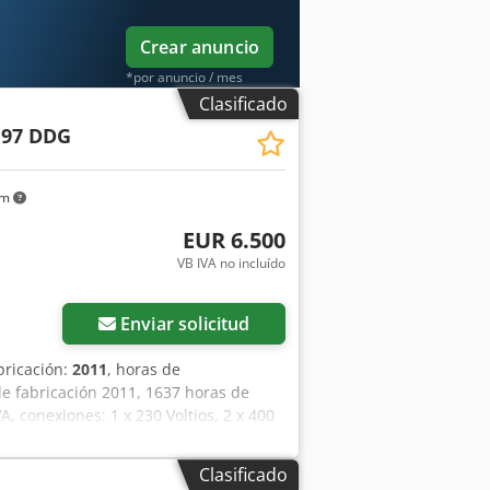
Crear anuncio
*por anuncio / mes
Clasificado
 97 DDG
km
EUR 6.500
VB IVA no incluído
Enviar solicitud
bricación:
2011
, horas de
e fabricación 2011, 1637 horas de
, conexiones: 1 x 230 Voltios, 2 x 400
onibles, un eje de torsión doblado,
ador. Dcsdpfxszbiico Abiok
Clasificado