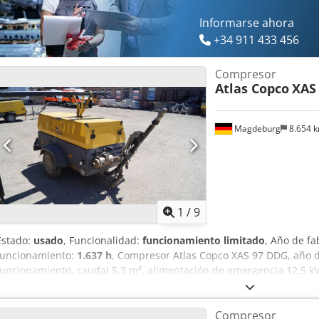
Informarse ahora
+34 911 433 456
Compresor
Atlas Copco
XAS
Magdeburg
8.654 
1
/
9
Estado:
usado
, Funcionalidad:
funcionamiento limitado
, Año de fa
funcionamiento:
1.637 h
, Compresor Atlas Copco XAS 97 DDG, año d
funcionamiento, caudal 5,3 m³, alimentación de emergencia 12,5 kVA
Voltios, núm. de serie YA3062560C0262053, ABE y homologación disp
falta la cubierta de la correa trapezoidal, falta la rejilla del ventil
Compresor