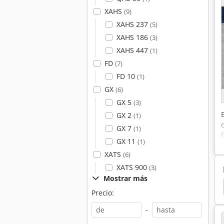
XAHS
(9)
XAHS 237
(5)
XAHS 186
(3)
XAHS 447
(1)
FD
(7)
FD 10
(1)
GX
(6)
GX 5
(3)
GX 2
(1)
GX 7
(1)
GX 11
(1)
XATS
(6)
XATS 900
(3)
Mostrar más
Compresores De Tornillo
Sullair Compresores
Precio:
-