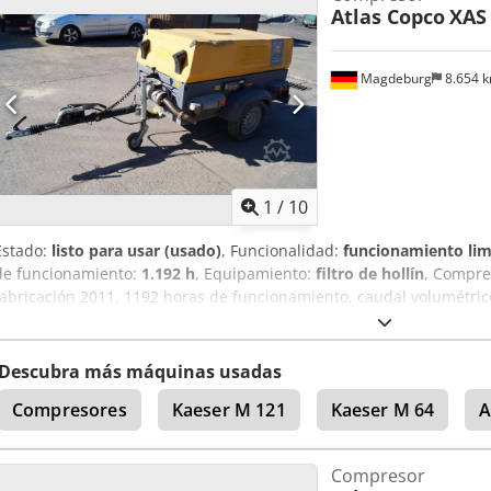
Atlas Copco
XAS
Magdeburg
8.654 
1
/
10
Estado:
listo para usar (usado)
, Funcionalidad:
funcionamiento lim
de funcionamiento:
1.192 h
, Equipamiento:
filtro de hollín
, Compre
fabricación 2011, 1192 horas de funcionamiento, caudal volumétric
12,5 kVA, conexiones 1 x 230 voltios, 2 x 400 voltios, número de 
disponible, el fusible se funde al conectar la alimentación de emerg
SMF-MR Dcsdpev Rbufofx Abijk
Descubra más máquinas usadas
Compresores
Kaeser M 121
Kaeser M 64
A
Compresor