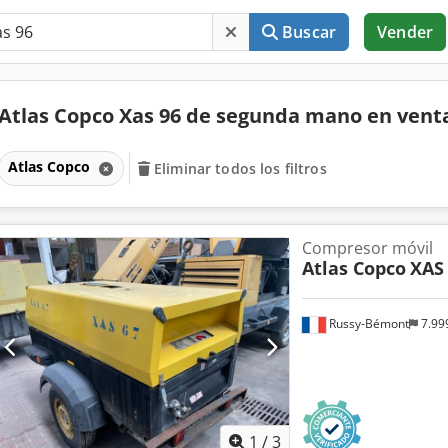
Buscar
Vender
Atlas Copco Xas 96 de segunda mano en ven
Atlas Copco
Eliminar todos los filtros
Compresor móvil
Atlas Copco
XAS
Russy-Bémont
7.99
1
/
3