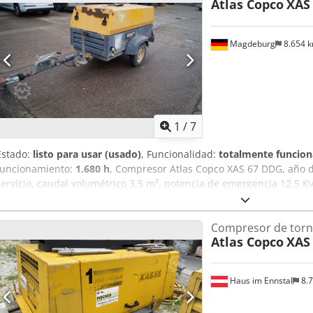
Atlas Copco
XAS
Magdeburg
8.654 
1
/
7
Estado:
listo para usar (usado)
, Funcionalidad:
totalmente funcion
funcionamiento:
1.680 h
, Compresor Atlas Copco XAS 67 DDG, año d
servicio, caudal volumétrico 3,5 m³, potencia de emergencia 12,5 Kva
Nº de serie YA3062560C0250310 Dcedpfeu Dh Tlsx Abiek
Compresor de torni
Atlas Copco
XAS
Haus im Ennstal
8.