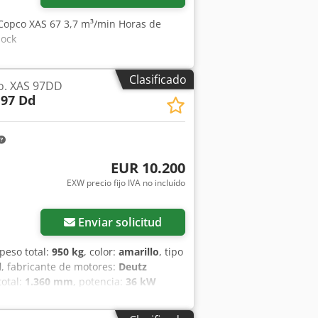
 Copco XAS 67 3,7 m³/min Horas de
iock
Clasificado
o. XAS 97DD
 97 Dd
EUR 10.200
EXW precio fijo IVA no incluído
Enviar solicitud
 peso total:
950 kg
, color:
amarillo
, tipo
l
, fabricante de motores:
Deutz
total:
1.360 mm
, potencia:
36 kW
to:
7 bar
, presión (mín.):
4 bar
, presión
as de funcionamiento:
1.190 h
, próxima