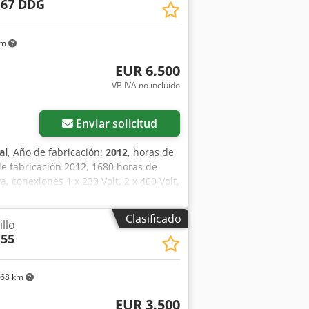
 67 DDG
km
EUR 6.500
VB IVA no incluído
Enviar solicitud
al
, Año de fabricación:
2012
, horas de
e fabricación 2012, 1680 horas de
, conexiones 1 x 230 Volt, 2 x 400 Volt,
Clasificado
llo
 55
768 km
EUR 3.500