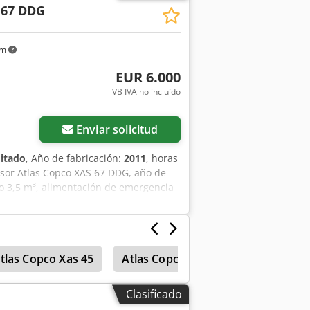
 67 DDG
km
EUR 6.000
VB IVA no incluído
Enviar solicitud
itado
, Año de fabricación:
2011
, horas
sor Atlas Copco XAS 67 DDG, año de
o 3,5 m³, alimentación de emergencia
serie YA3062566B0165583, homologación
encia, filtro de hollín aguas abajo
tlas Copco Xas 45
Atlas Copco Xas 185
Compresor
Clasificado