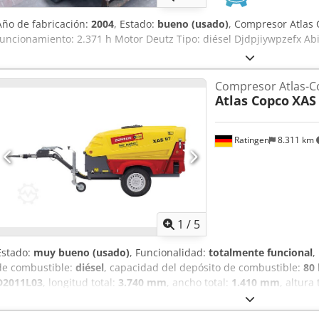
Año de fabricación:
2004
, Estado:
bueno (usado)
, Compresor Atlas
funcionamiento: 2.371 h Motor Deutz Tipo: diésel Djdpjiywpzefx Ab
Compresor Atlas-C
Atlas Copco
XAS
Ratingen
8.311 km
1
/
5
Estado:
muy bueno (usado)
, Funcionalidad:
totalmente funcional
,
de combustible:
diésel
, capacidad del depósito de combustible:
80 
D2011L03
, longitud total:
3.740 mm
, ancho total:
1.410 mm
, altura 
(48,95 CV)
, caudal volumétrico:
318 m³/h
, presión de funcionamien
(máx.):
8,5 bar
, nivel de ruido:
98 dB
, Año de fabricación:
2016
, hor