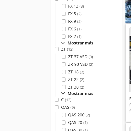
FX 13
(3)
FX 5
(2)
FX 9
(2)
FX 6
(1)
FX 7
(1)
Mostrar más
ZT
(12)
ZT 37 VSD
(3)
ZR 90 VSD
(2)
ZT 18
(2)
ZT 22
(2)
ZT 30
(2)
Mostrar más
C
(12)
QAS
(9)
QAS 200
(2)
QAS 20
(1)
QAS 30
(1)