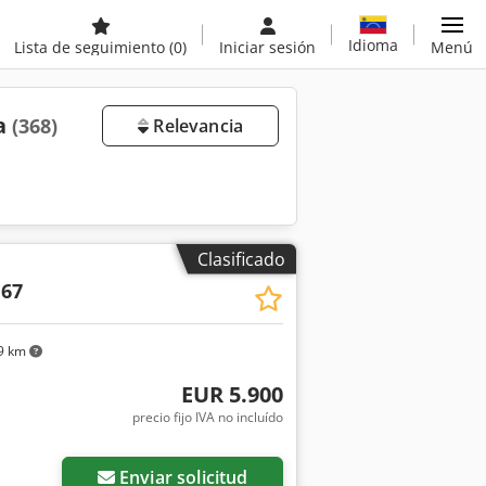
Idioma
Lista de seguimiento
(0)
Iniciar sesión
Menú
ta
(368)
Relevancia
Clasificado
 67
9 km
EUR 5.900
precio fijo IVA no incluído
Enviar solicitud