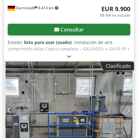
EUR 9.900
Darmstadt
8.414 km
VB IVA no incluído
Consultar
Estado:
listo para usar (usado)
, Instalación de aire
comprimido Atlas Copco completa – GA26VSD+ + GA18 SP +
FX11 + depósito de 1500 l Se ofrece a la venta una
instalación de aire comprimido Atlas Copco de segunda
Clasificado
mano como sistema completo. Componentes del sistema: •
Atlas Copco GA26VSD+ - Año de fabricación: 2016 - Horas
de funcionamiento: aprox. 28.000 h - Potencia: 26 kW -
Presión máxima de trabajo: 13 bar - Caudal volumétrico:
5,15 m³/min - 400 V / 50 Hz / 3 fases • Atlas Copco GA18 SP
- Año de fabricación: 1999 - Horas de funcionamiento:
aprox. 37.000 h Crodoy D Ur Aspfx Ahuof - Potencia: 18,5
kW - Presión máxima de trabajo: 8 bar - Caudal: 48,3 l/s -
Velocidad: 3.000 rpm • Secador frigorífico Atlas Copco FX11
- Tipo: FX 11 (A9) - Año de fabricación: 2016 - Presión
máxima de aire comprimido: 13 bar - Conexión: 230 V -