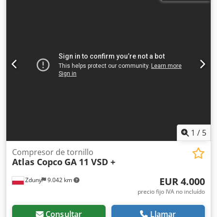
1
/
5
Compresor de tornillo
Atlas Copco
GA 11 VSD +
EUR 4.000
Zduny
9.042 km
precio fijo IVA no incluído
Consultar
Llamar