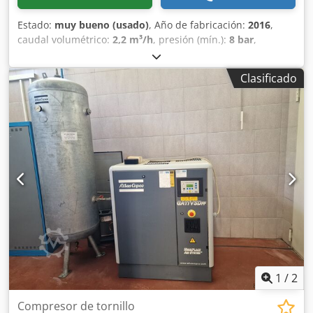
Estado:
muy bueno (usado)
, Año de fabricación:
2016
,
caudal volumétrico:
2,2 m³/h
, presión (mín.):
8 bar
,
Compresor de tornillo ATLAS COPCO GA 11 VSD + Velocidad
variable (inversor de frecuencia) Motor de 11 kW Caudal de
Clasificado
1,95 m³/min Csdpfsytyh Hox Ahuorf Presión de 13 bares
Año de fabricación: 2016 Horas de funcionamiento: 9270
1
/
2
Compresor de tornillo