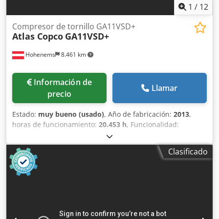
1
/
12
Compresor de tornillo GA11VSD+
Atlas Copco
GA11VSD+
Hohenems
8.461 km
Información de
Llamar
precio
Estado:
muy bueno (usado)
, Año de fabricación:
2013
,
horas de funcionamiento:
20.453 h
, Funcionalidad:
totalmente funcional
, Compresor de tornillo Atlas Copco
GA11VSD+ con convertidor integrado, 11 kW, 13 bar, 1,95
Clasificado
m³/min, año de fabricación: 2013, horas de
funcionamiento: 20.453. Crjdsy Uiycopfx Ahuof