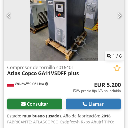
Carretilla elevadora disponible.
1
/
6
Compresor de tornillo s016401
Atlas Copco
GA11VSDFF plus
EUR 5.200
Wilków
9.061 km
EXW precio fijo IVA no incluído
Consultar
Llamar
Estado:
muy bueno (usado)
, Año de fabricación:
2018
,
FABRICANTE: ATLASCOPCO Csdpfxeyh Rxps Ahujrf TIPO:
GA11VSDFF PLUS Nº SERIE: API265155 AÑO: 2018 POTENCIA