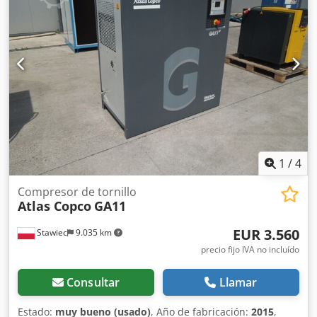
17.835 PLN bruto Compresor totalmente operativo, listo
para trabajar, con garantía Ofrecemos servicio técnico.
Enlace al vídeo a continuación.
1
/
4
Compresor de tornillo
Atlas Copco
GA11
EUR 3.560
Stawiec
9.035 km
precio fijo IVA no incluído
Consultar
Llamar
Estado:
muy bueno (usado)
, Año de fabricación:
2015
,