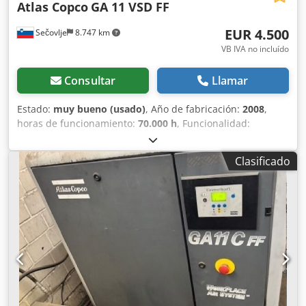
Atlas Copco
GA 11 VSD FF
EUR 4.500
Sečovlje
8.747 km
VB IVA no incluído
Consultar
Llamar
Estado:
muy bueno (usado)
, Año de fabricación:
2008
,
horas de funcionamiento:
70.000 h
, Funcionalidad:
totalmente funcional
, número de máquina/vehículo:
API161729
, longitud total:
976 mm
, ancho total:
595 mm
,
Clasificado
altura total:
1.212 mm
, capacidad del depósito de
combustible:
500 l
, presión de funcionamiento:
10 bar
,
presión (mín.):
13 bar
, nivel de ruido:
67 dB
, tipo de
refrigeración:
aire
, Equipamiento:
documentación /
manual, secador frigorífico
, A la venta compresor de
tornillo ATLAS COPCO GA 11 VSD FF - Tipo: GA 11 VSD FF -
Año: 2008 - Nº de serie: API161729 - Potencia: 11 kW Se
vende compresor de tornillo en buen estado, con filtro de
aire y calderín de expansión de 500 litros. Rango de
trabajo entre 3 y 13 bar. El equipo está completamente