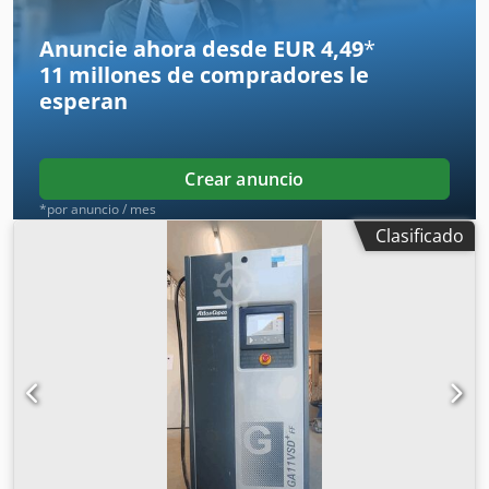
Anuncie ahora desde EUR 4,49
*
11 millones de compradores
le
esperan
Crear anuncio
*por anuncio / mes
Clasificado