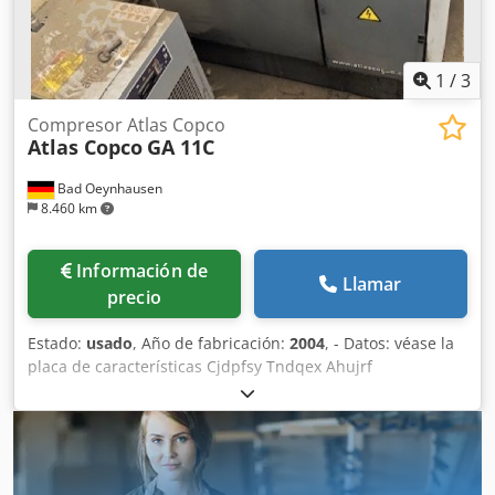
operativo. La máquina está conectada a la red y lista para
ser probada. Cjdsy Ud Ibjpfx Ahuorf
1
/
3
Compresor Atlas Copco
Atlas Copco
GA 11C
Bad Oeynhausen
8.460 km
Información de
Llamar
precio
Estado:
usado
, Año de fabricación:
2004
, - Datos: véase la
placa de características Cjdpfsy Tndqex Ahujrf