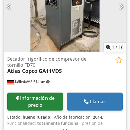
1
/
16
Secador frigorífico de compresor de
tornillo FD70
Atlas Copco
GA11VDS
Kölleda
8.614 km
Información de
Llamar
precio
Estado:
bueno (usado)
, Año de fabricación:
2014
,
Funcionalidad:
totalmente funcional
, presión de
funcionamiento:
10 bar
, Sistema compresor compuesto