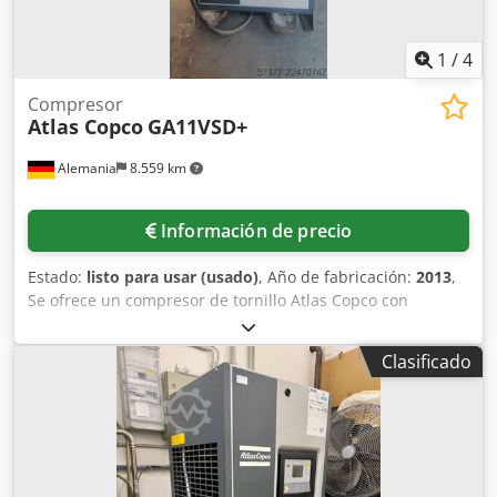
1
/
4
Compresor
Atlas Copco
GA11VSD+
Alemania
8.559 km
Información de precio
Estado:
listo para usar (usado)
, Año de fabricación:
2013
,
Se ofrece un compresor de tornillo Atlas Copco con
secador frigorífico integrado. Potencia: 11 kW, velocidad
del motor: 7700 rpm, presión de funcionamiento: 12,75
Clasificado
bares, caudal: 32 l/s, regulación de velocidad, horas de
funcionamiento: 9035 h, peso: 271 kg. Es posible realizar
una inspección en las instalaciones. Cjdpfxozq Ec Ns
Ahusrf