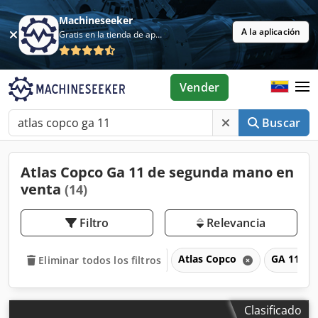
Machineseeker
A la aplicación
Gratis en la tienda de aplicaciones
Vender
Buscar
Atlas Copco Ga 11 de segunda mano en
venta
(14)
Filtro
Relevancia
Atlas Copco
GA 11
Eliminar todos los filtros
Clasificado