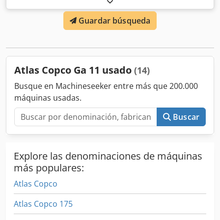
(kW): 11 CAUDAL (m³/min): 1,95 PRESIÓN (bar): 12,75
Guardar búsqueda
HORAS DE TRABAJO (DOC./TOTAL): CONVERTIDOR DE
FRECUENCIA: sí SECADOR INCORPORADO: sí, R134a 0,39kg
Atlas Copco Ga 11 usado
(14)
Busque en Machineseeker entre más que 200.000
máquinas usadas.
Buscar
Explore las denominaciones de máquinas
más populares:
Atlas Copco
Atlas Copco 175