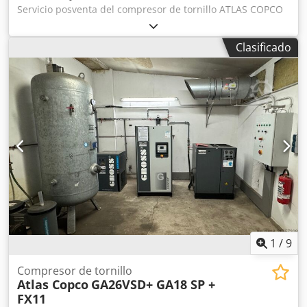
Servicio posventa del compresor de tornillo ATLAS COPCO
GA11 PLUS Datos técnicos: Csdpfx Aowtf R Ushuorf
Capacidad: 2,03 m³/min Potencia del motor: 11 kW Presión
Clasificado
máxima: 8,5 bar Kilometraje: 7824 h Año: 2015 15200 netos
18696 brutos El compresor está en perfecto estado de
funcionamiento. Ofrecemos servicio posventa.
1
/
9
Compresor de tornillo
Atlas Copco
GA26VSD+ GA18 SP +
FX11