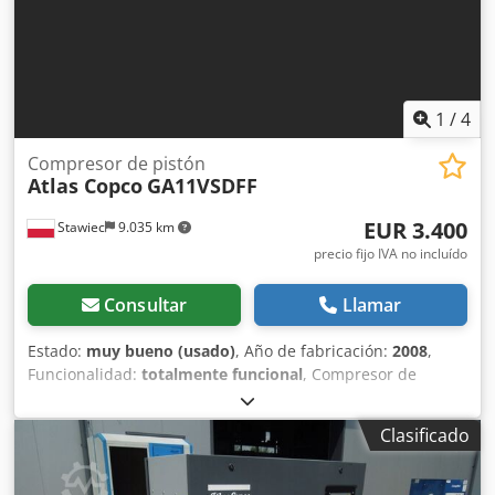
1
/
4
Compresor de pistón
Atlas Copco
GA11VSDFF
EUR 3.400
Stawiec
9.035 km
precio fijo IVA no incluído
Consultar
Llamar
Estado:
muy bueno (usado)
, Año de fabricación:
2008
,
Funcionalidad:
totalmente funcional
, Compresor de
tornillo ATLAS COPCO GA11VSDFF – máquina con inversor
de frecuencia, secador en el depósito de aire, tras revisión
Clasificado
Datos técnicos: Cjdpfxeyt Hvqs Ahuorf Capacidad: 1,70
m3/min; Motor de 11 kW; Presión máxima: 9,8 bar; Año:
2008 Horas de trabajo: 8.161 h!!! Precio: 14.500 PLN neto