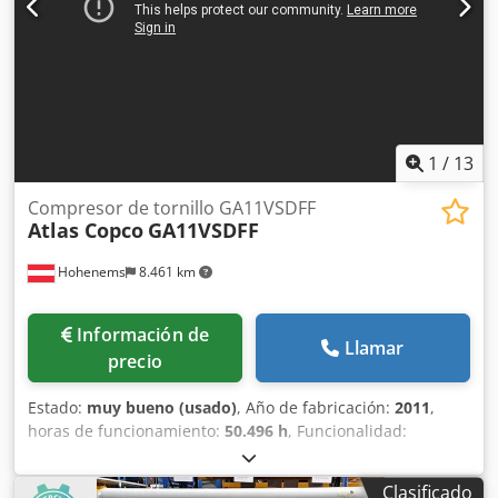
1
/
13
Compresor de tornillo GA11VSDFF
Atlas Copco
GA11VSDFF
Hohenems
8.461 km
Información de
Llamar
precio
Estado:
muy bueno (usado)
, Año de fabricación:
2011
,
horas de funcionamiento:
50.496 h
, Funcionalidad:
totalmente funcional
, Compresor de tornillo Atlas Copco
GA11VSDFF Variador de frecuencia y secador integrados 11
Clasificado