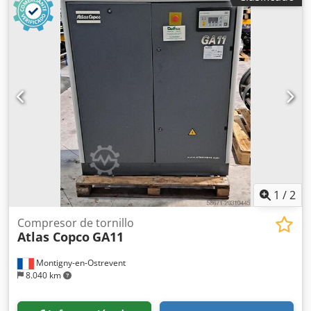
kW Cedpfxey Ipcwe Ahuerf 12,75 bar 1,84 m3/min Año de
fabricación: 2011 Horas de funcionamiento: 50.496
1
/
2
Compresor de tornillo
Atlas Copco
GA11
Montigny-en-Ostrevent
8.040 km