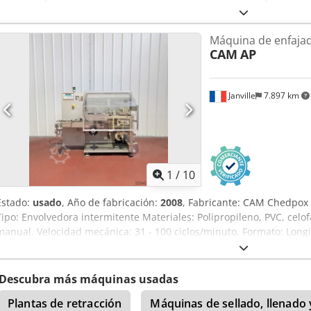
embalaje: 60 ciclos/min. Incluye túnel de retracción beck. Documen
inspección previa cita. Cjdpfx Ajxn Aamjcbeha
Máquina de enfajad
CAM
AP
Janville
7.897 km
1
/
10
Estado:
usado
, Año de fabricación:
2008
, Fabricante: CAM Chedpox
Tipo: Envolvedora intermitente Materiales: Polipropileno, PVC, celo
manual. Velocidad mecánica: 31 - 100 ciclos/minuto. Formato: Longit
mm Ancho (C): 60 - 300 mm Mandril: Ø 70 - 76 mm Bobina: máx. Ø
Descubra más máquinas usadas
Plantas de retracción
Máquinas de sellado, llenado