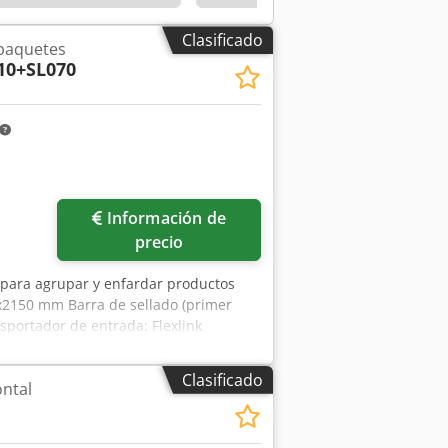
Clasificado
paquetes
10+SL070
Información de
precio
para agrupar y enfardar productos
2150 mm Barra de sellado (primer
sportador de entrada: Flexlink
 las necesidades del cliente.
Clasificado
ntal