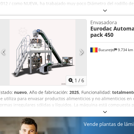
2012 / como NUEVA, ha trabajado muy poco Diámetro del rodillo d
de trabajo: 900mm. Avance manual, longitud total de las mesas: 2,6
Alx Uex Acbea Disponible de inmediato, en stock.
Envasadora
Eurodac Automa
pack 450
București
9.734 km
1
/
6
Estado:
nuevo
, Año de fabricación:
2025
, Funcionalidad:
totalmente
se utiliza para envasar productos alimenticios y no alimenticios en
formas irregulares sólidas y líquidos. La máquina está compuesta 
levanta suavemente los productos, el elevador puede ser con vasos 
de PU o PVC con estructura de acero inoxidable o se puede utilizar
granulados o polvorientos. El producto se alimenta a una pesadora 
Vende plantas de lám
14, 28 módulos de pesaje. La pesadora se coloca sobre una platafo