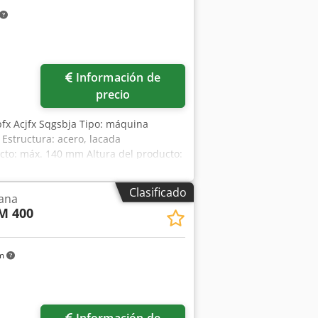
Información de
precio
pfx Acjfx Sqgsbja Tipo: máquina
Estructura: acero, lacada
ucto: máx. 140 mm Altura del producto:
de corte) Capacidad: 20 - 300
sformador móvil independiente
Clasificado
lana
daptado a las necesidades del cliente
M 400
km
Información de