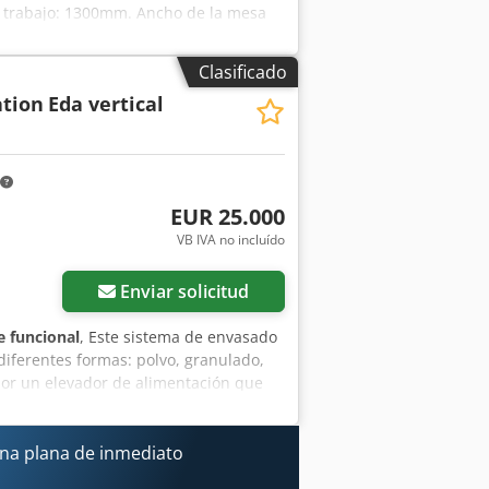
e trabajo: 1300mm. Ancho de la mesa
0m Instalada, lista para usar. Chodpfjr
Clasificado
tion
Eda vertical
EUR 25.000
VB IVA no incluído
Enviar solicitud
 funcional
, Este sistema de envasado
 diferentes formas: polvo, granulado,
por un elevador de alimentación que
de plástico en forma de Z o con correa
 un elevador de sinfín para productos
de cabezales múltiples que tiene 10,
ina plana de inmediato
rma de acero inoxidable de diseño