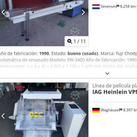
Sevenum
8.258 km
1
/
11
Año de fabricación:
1990
, Estado:
bueno (usado)
, Marca: Fuji Chod
automática de envasado Modelo: FW-3400 Año de fabricación: 1990 
Dimensiones: L x A x Al = 4.500 x 1.100 x 1.600 mm Ancho del prod
máx. 60 mm Longitud del producto: 80 - 350 mm (rango de longitud 
paquetes/minuto Otros: ancho del film hasta 430 mm armario tran
Línea de película p
pantalla digital con controles documentación en inglés tal cual o a
IAG Heinlein
VP
Waghäusel
8.397 