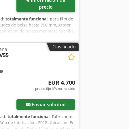
precio
ad:
totalmente funcional
, para film de
tudes de bolsa hasta 750 mm, grosor
separación de bolsas mediante cuchilla,
o Acbjha
Clasificado
lana
/55
EUR 4.700
precio fijo IVA no incluído
Enviar solicitud
dad:
totalmente funcional
, Fabricante:
ño de fabricación: 2018 Ubicación: En
da/almacenada Datos técnicos Ancho de