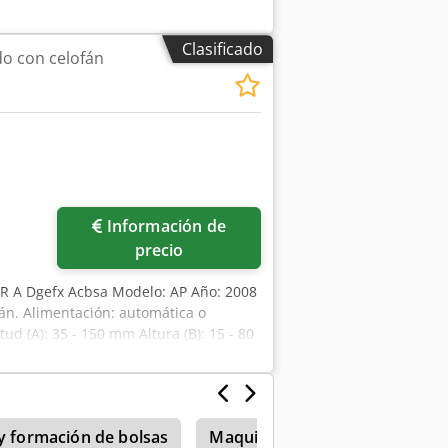
tación disponible. Posibilidad de
Clasificado
o con celofán
Información de
precio
 R A Dgefx Acbsa Modelo: AP Año: 2008
fán. Alimentación: automática o
ud (A): 35 - 150 mm Altura (B): 15 - 80
 320 mm Ancho: 100 - 400 mm
 y formación de bolsas
Maquinas De Embalaje
Fuj