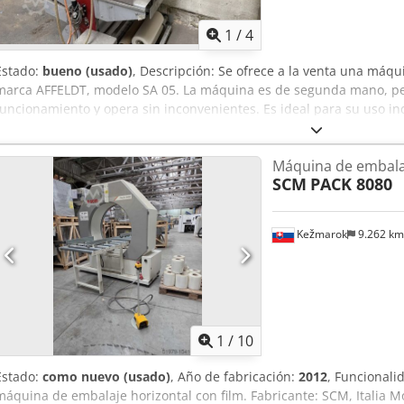
1
/
4
Estado:
bueno (usado)
, Descripción: Se ofrece a la venta una máq
marca AFFELDT, modelo SA 05. La máquina es de segunda mano, pe
funcionamiento y opera sin inconvenientes. Es ideal para su uso in
envasado de productos en film. Detalles: • Fabricante: AFFELDT (cal
Aplicación: envasado en film / proceso de envasado • Estado: usada
Máquina de embalaj
industrial robusta La máquina proviene de una línea de producción
SCM
PACK 8080
manera fiable en la operación diaria. Las máquinas AFFELDT son co
diseñadas para un uso industrial continuo. Presenta signos normal
perfecto estado de funcionamiento. Ideal para producción, almacé
Kežmarok
9.262 k
inspección y prueba de funcionamiento in situ. La máquina está di
Rbj Acbsa
1
/
10
Estado:
como nuevo (usado)
, Año de fabricación:
2012
, Funcionali
máquina de embalaje horizontal con film. Fabricante: SCM, Italia M