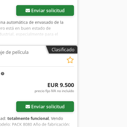
Enviar solicitud
uina automática de envasado de la
ro está en buen estado de
dustrial, especialmente para el
idad alemana) • Modelo: SA 05 •
, totalmente operativa • Construcción
Clasificado
e de película
 en funcionamiento y se utilizó de
nocidas por su durabilidad y robustez,
es de uso, pero técnicamente está en
n o expedición. —— Posibilidad de
m
sponible de inmediato. Chjdpfxoy Ez
EUR 9.500
precio fijo IVA no incluído
Enviar solicitud
dad:
totalmente funcional
, Vendo
odelo: PACK 8080 Año de fabricación: