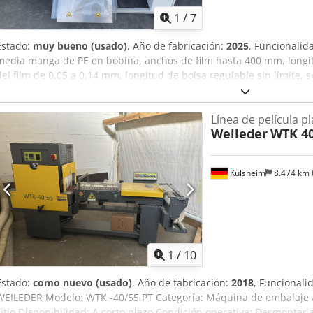
1
/
7
Estado:
muy bueno (usado)
, Año de fabricación:
2025
, Funcionalid
media manga de PE en bobina, anchos de film hasta 400 mm, longi
del film de 0,05 a 0,14 mm, longitud de bolsa regulable sin límite, 
dispositivo de seguridad para soldadura transversal Cjdpfxjyrmuw
Línea de película p
Weileder
WTK 40
Külsheim
8.474 km
1
/
10
Estado:
como nuevo (usado)
, Año de fabricación:
2018
, Funcionali
WEILEDER Modelo: WTK -40/55 PT Categoría: Máquina de embalaje A
sitio Disponibilidad: A corto plazo Condición operativa: Desmonta