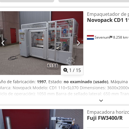
Empaquetador de 
Novopack
CD1 1
Sevenum
8.258 km
1
/
15
Año de fabricación:
1997
, Estado:
no examinado (usado)
, Máquina 
Marca: Novopack Modelo: CD1 110+SL070 Dimensiones: 3600x2000x
ciclo de operación): 1050 mm Barra de sellado lateral: 650 mm Tran
Potencia: 10 kW Codpfxsia I Ifs Acbeha Estado: tal cual o adaptado a
Empacadora horizo
Fuji
FW3400/R