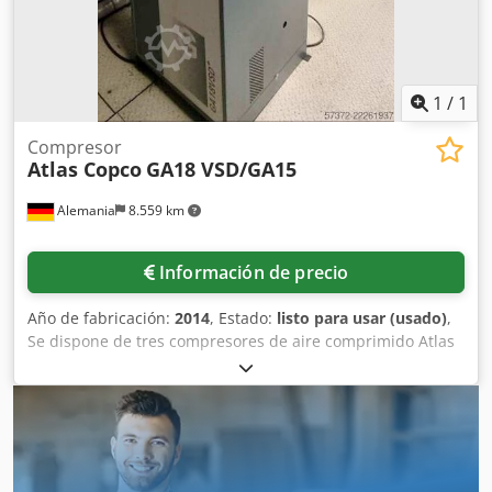
1
/
1
Compresor
Atlas Copco
GA18 VSD/GA15
Alemania
8.559 km
Información de precio
Año de fabricación:
2014
, Estado:
listo para usar (usado)
,
Se dispone de tres compresores de aire comprimido Atlas
Copco. 1) Compresor de tornillo lubricado con aceite Atlas
Copco GA18 VSD, año de fabricación: 2014, presión de
funcionamiento máxima: 13 bar, potencia: 18 kW, caudal
de aire máximo: 216 m³/h, dimensiones de la máquina
X/Y/Z: aproximadamente 1300 mm/900 mm/1500 mm,
peso: aproximadamente 550 kg, horas de funcionamiento: