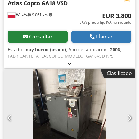
Atlas Copco
GA18 VSD
EUR 3.800
Wilków
9.061 km
EXW precio fijo IVA no incluído
Consultar
Llamar
Estado:
muy bueno (usado)
, Año de fabricación:
2006
,
FABRICANTE: ATLASCOPCO MODELO: GA18VSD N/S:
API422436 AÑO: 2006 POTENCIA (kW): 18,5 Dcodpfx Ajyk Tk
Ascyjk CAUDAL (m3/min): 3,35 PRESIÓN (bar): 13
Clasificado