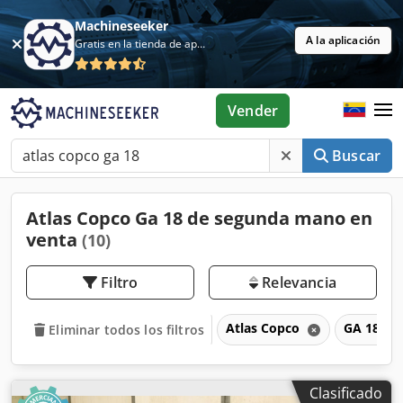
Machineseeker
A la aplicación
Gratis en la tienda de aplicaciones
Vender
Buscar
Atlas Copco Ga 18 de segunda mano en
venta
(10)
Filtro
Relevancia
Atlas Copco
GA 18
Eliminar todos los filtros
Clasificado