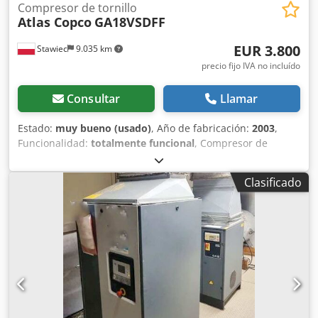
Compresor de tornillo
Atlas Copco
GA18VSDFF
EUR 3.800
Stawiec
9.035 km
precio fijo IVA no incluído
Consultar
Llamar
Estado:
muy bueno (usado)
, Año de fabricación:
2003
,
Funcionalidad:
totalmente funcional
, Compresor de
tornillo ATLAS COPCO GA18VSDFF, máquina con variador
de frecuencia y secador de aire, revisado. Datos técnicos:
Clasificado
caudal: 3,24 m³/min; Dodpfx Acjzmt Nvoyock motor de 18,5
kW; presión máxima: 12,75 bar; año: 2003; horas de
funcionamiento: 11137 h!!! 16200 € (neto) 19926 € (bruto)
Compresor en perfecto estado de funcionamiento, listo
para usar, con garantía. Ofrecemos servicio técnico. A
continuación, el enlace al vídeo.