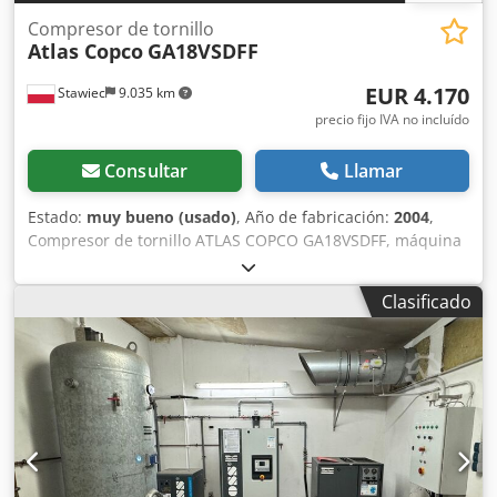
Compresor de tornillo
Atlas Copco
GA18VSDFF
EUR 4.170
Stawiec
9.035 km
precio fijo IVA no incluído
Consultar
Llamar
Estado:
muy bueno (usado)
, Año de fabricación:
2004
,
Compresor de tornillo ATLAS COPCO GA18VSDFF, máquina
con variador de frecuencia y secador de aire, tras servicio.
Datos técnicos: Dcjdpfx Aoyfpbgscyek Capacidad: 3,35
Clasificado
m3/min; Motor: 18,5 kW; Presión máx.: 12,80 bar; Año:
2004; Horas de funcionamiento: 12.831 h; Precio: 17.500
neto / 21.525 bruto El compresor está completamente
operativo, listo para trabajar, con garantía. Ofrecemos
servicio técnico. Enlace al vídeo a continuación.