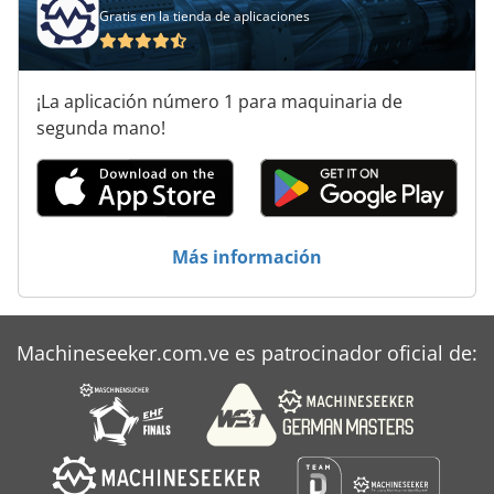
Gratis en la tienda de aplicaciones
Atlas Copco Ga 45
Atlas Copco Ga 508
¡La aplicación número 1 para maquinaria de
Atlas Copco Ga 55
segunda mano!
Atlas Copco Ga 7
Atlas Copco Ga 708
Atlas Copco Ga 75
Más información
Atlas Copco Ga 808
Atlas Copco Ga 90
Machineseeker.com.ve es patrocinador oficial de:
Atlas Copco Ga 90 Ff