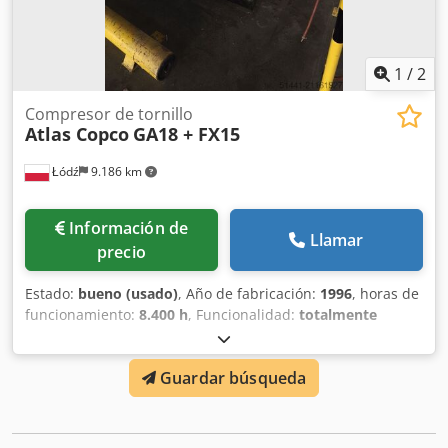
1
/
2
Compresor de tornillo
Atlas Copco
GA18 + FX15
Łódź
9.186 km
Información de
Llamar
precio
Estado:
bueno (usado)
, Año de fabricación:
1996
, horas de
funcionamiento:
8.400 h
, Funcionalidad:
totalmente
funcional
, potencia:
18,5 kW (25,15 CV)
, presión de
funcionamiento:
8 bar
, Presión máxima de trabajo: 7,5 bar
Guardar búsqueda
Potencia: 18,5 kW Aprox. 8.400 horas de funcionamiento
Compresor GA18, año 1996 Djdpfx Acoyg H Tisyeck Secador
de aire FX15, año 2016