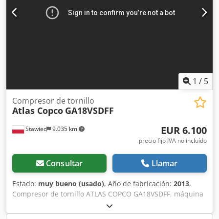
1
/
5
Compresor de tornillo
Atlas Copco
GA18VSDFF
EUR 6.100
Stawiec
9.035 km
precio fijo IVA no incluído
Consultar
Llamar
Estado:
muy bueno (usado)
, Año de fabricación:
2013
,
Compresor de tornillo ATLAS COPCO GA18VSDFF, máquina
con inversor y secador de aire, tras mantenimiento Datos
técnicos: capacidad: 3,62 m3/min; motor de 18,5 KW;