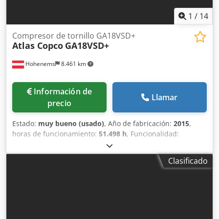
1
/
14
Compresor de tornillo GA18VSD+
Atlas Copco
GA18VSD+
Hohenems
8.461 km
Información de
Llamar
precio
Estado:
muy bueno (usado)
, Año de fabricación:
2015
,
horas de funcionamiento:
51.498 h
, Funcionalidad:
totalmente funcional
, Compresor de tornillo Atlas Copco
GA18VSD+ con inversor integrado, 18.5 kW, 13 bar, 3,57
Clasificado
m3/min. Dodpfxeyk Rxkj Acyeck