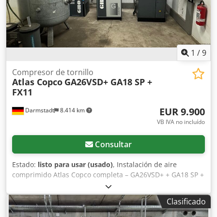
1
/
9
Compresor de tornillo
Atlas Copco
GA26VSD+ GA18 SP +
FX11
EUR 9.900
Darmstadt
8.414 km
VB IVA no incluído
Consultar
Estado:
listo para usar (usado)
, Instalación de aire
comprimido Atlas Copco completa – GA26VSD+ + GA18 SP +
FX11 + depósito de 1500 l Se ofrece a la venta una
instalación de aire comprimido Atlas Copco de segunda
Clasificado
mano como sistema completo. Componentes del sistema: •
Atlas Copco GA26VSD+ - Año de fabricación: 2016 - Horas