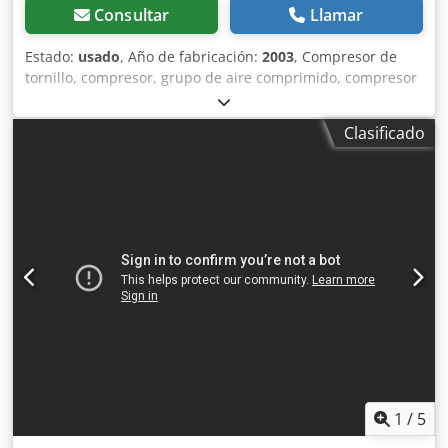
Consultar
Llamar
Estado:
usado
, Año de fabricación:
2003
, Compresor de
tornillo, compresor, grupo de aire comprimido, compresor
de aire comprimido estacionario -Entrega en el estado
actual, tal como se ha inspeccionado -Defectuoso, no
Clasificado
funciona, problema: el variador de frecuencia no se
comunica con el software -Caudal: 3,2-6,9 m³/min -
Potencia del motor: 18-24 kW Dcedjhabk Dspfx Acyek -
Construcción: encapsulado -Presión máxima: 12,75 bares -
Horas de funcionamiento: 108252 h -Horas de carga: 30754
h -Año de fabricación: 2003 -Dimensiones: 1850/850/H1900
mm -Peso: 592 kg
1
/
5