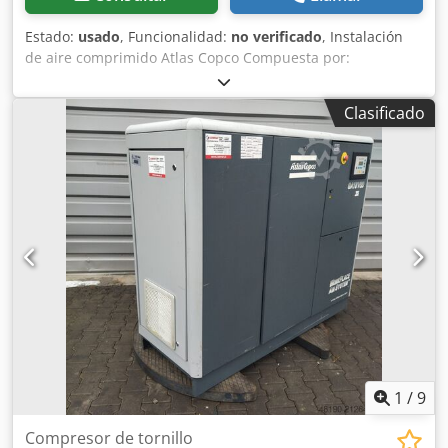
Estado:
usado
, Funcionalidad:
no verificado
, Instalación
de aire comprimido Atlas Copco Compuesta por:
Compresor GA18 Plus, año de fabricación 2007 Dcjdpfxevx
Nmfj Acyjk Compresor GA11VSD+FF, año de fabricación
Clasificado
2017 Control ES 6 Incluye depósito de 1000 l GA11VSD+FF
año 2017, horas de funcionamiento: aprox. 20.000 GA18
PLUS año 2007, horas de funcionamiento: aprox. 58.000 El
comprador es responsable de la desmontaje profesional.
Carretilla elevadora disponible.
1
/
9
Compresor de tornillo