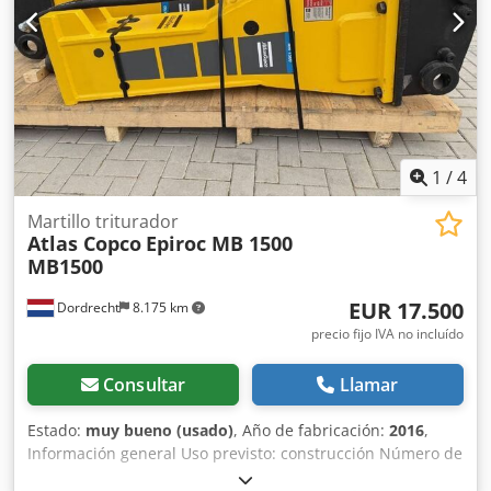
requerido: 155 l/min Frecuencia de impacto: 330-680
Última inspección: 02-01-2025 País de fabricación: DE
Información adicional Para obtener más información,
póngase en contacto con Ö. Inalkac.
1
/
4
Martillo triturador
Atlas Copco
Epiroc MB 1500
MB1500
EUR 17.500
Dordrecht
8.175 km
precio fijo IVA no incluído
Consultar
Llamar
Estado:
muy bueno (usado)
, Año de fabricación:
2016
,
Información general Uso previsto: construcción Número de
referencia: 4 Pesos Cedpfxevpq Ths Akreha Peso en vacío: