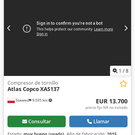
1
/
8
Compresor de tornillo
Atlas Copco
XAS137
EUR 13.700
Stawiec
9.035 km
precio fijo IVA no incluído
Consultar
Llamar
Estado:
muy bueno (usado)
, Año de fabricación:
2015
,