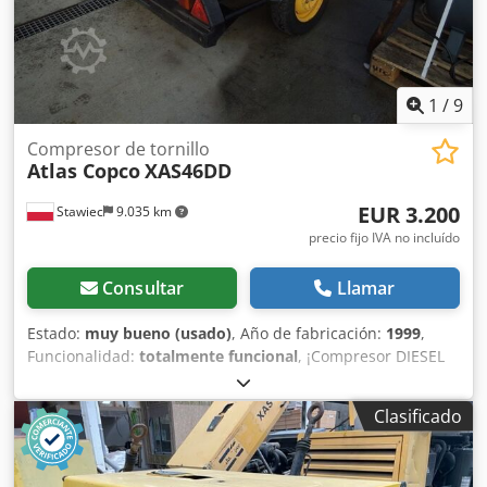
1
/
9
Compresor de tornillo
Atlas Copco
XAS46DD
EUR 3.200
Stawiec
9.035 km
precio fijo IVA no incluído
Consultar
Llamar
Estado:
muy bueno (usado)
, Año de fabricación:
1999
,
Funcionalidad:
totalmente funcional
, ¡Compresor DIESEL
ATLAS COPCO XAS46DD después del mantenimiento!
Compresor matriculado en Polonia. Datos técnicos:
Clasificado
capacidad: 2,60 m3/min; presión de trabajo: 7 Bar; motor:
DEUTZ F2M1011 horas de funcionamiento: 1355 h!!! El
compresor está completamente operativo, listo para