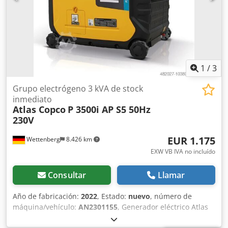
1
/
3
Grupo electrógeno 3 kVA de stock
inmediato
Atlas Copco
P 3500i AP S5 50Hz
230V
EUR 1.175
Wettenberg
8.426 km
EXW VB IVA no incluído
Consultar
Llamar
Año de fabricación:
2022
, Estado:
nuevo
, número de
máquina/vehículo:
AN2301155
, Generador eléctrico Atlas
Copco P3500i El generador eléctrico móvil Atlas Copco