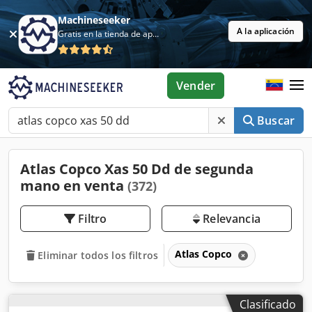
Machineseeker
A la aplicación
Gratis en la tienda de aplicaciones
Vender
Buscar
Atlas Copco Xas 50 Dd de segunda
mano en venta
(372)
Filtro
Relevancia
Atlas Copco
Eliminar todos los filtros
Clasificado