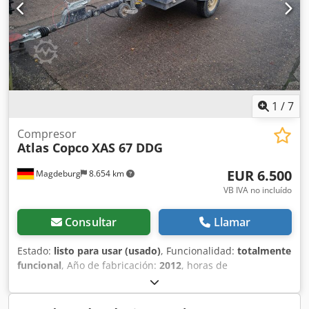
1
/
7
Compresor
Atlas Copco
XAS 67 DDG
EUR 6.500
Magdeburg
8.654 km
VB IVA no incluído
Consultar
Llamar
Estado:
listo para usar (usado)
, Funcionalidad:
totalmente
funcional
, Año de fabricación:
2012
, horas de
funcionamiento:
1.680 h
, Compresor Atlas Copco XAS 67
DDG, año de fabricación 2012, 1680 horas de servicio,
caudal volumétrico 3,5 m³, potencia de emergencia 12,5