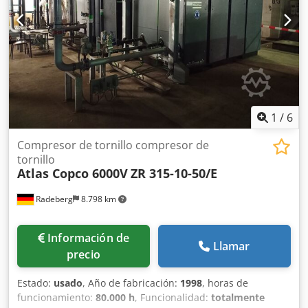
PACE Marca y modelo del motor: John Deere / 4045HI551
Sistema de tratamiento del aire comprimido compuesto
por: intercambiador de calor del aire comprimido,
separador de agua y filtro PD Nivel de emisiones: Etapa V
Número de cilindros: 4
1
/
6
Compresor de tornillo compresor de
tornillo
Atlas Copco 6000V
ZR 315-10-50/E
Radeberg
8.798 km
Información de
Llamar
precio
Estado:
usado
, Año de fabricación:
1998
, horas de
funcionamiento:
80.000 h
, Funcionalidad:
totalmente