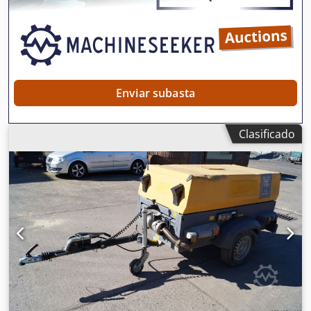
rejilla del ventilador. Csdpfx Aozbiicokroha
Enviar subasta
Clasificado