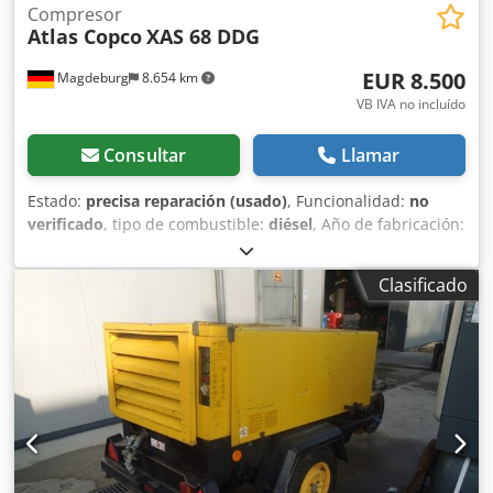
Compresor
Atlas Copco
XAS 68 DDG
EUR 8.500
Magdeburg
8.654 km
VB IVA no incluído
Consultar
Llamar
Estado:
precisa reparación (usado)
, Funcionalidad:
no
verificado
, tipo de combustible:
diésel
, Año de fabricación:
2017
, horas de funcionamiento:
1.154 h
, Compresor Atlas
Copco XAS 68 DDG, año de fabricación 2017, 1.154 horas
Clasificado
de funcionamiento, caudal 3,5 m³, potencia de emergencia
12,5 kVA, conexiones: 1 x 230 voltios, 2 x 400 voltios, núm.
de serie YA3064303H0461812, eje doblado, el compresor
funciona correctamente por lo demás, ABE/registro
disponible. Codpoy Aktaefx Akrsha