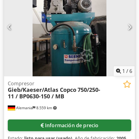
1
/
6
Compresor
Gieb/Kaeser/Atlas Copco
750/250-
11 / BP0630-150 / MB
Alemania
8.559 km
Información de precio
Estado:
listo para usar (usado)
, Año de fabricación:
2005
,