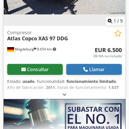
1
/
9
Compresor
Atlas Copco
XAS 97 DDG
EUR 6.500
Magdeburg
8.654 km
VB IVA no incluído
Consultar
Llamar
Estado:
usado
, Funcionalidad:
funcionamiento limitado
,
Año de fabricación:
2011
, horas de funcionamiento:
1.637
h
, Compresor Atlas Copco XAS 97 DDG, año de fabricación
2011, 1637 horas de funcionamiento, caudal 5,3 m³,
alimentación de emergencia 12,5 kVA, conexiones: 1 x 230
Voltios, 2 x 400 Voltios, núm. de serie YA3062560C0262053,
ABE y homologación disponibles, un eje de torsión
doblado, falta la cubierta de la correa trapezoidal, falta la