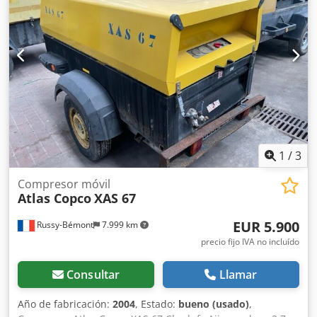
trabajar, con garantía. Precio neto: 13.500 PLN Precio
bruto: 16.605 PLN Chedpfx Aox A T D Sskroa
1
/
3
Compresor móvil
Atlas Copco
XAS 67
EUR 5.900
Russy-Bémont
7.999 km
precio fijo IVA no incluído
Consultar
Llamar
Año de fabricación:
2004
, Estado:
bueno (usado)
,