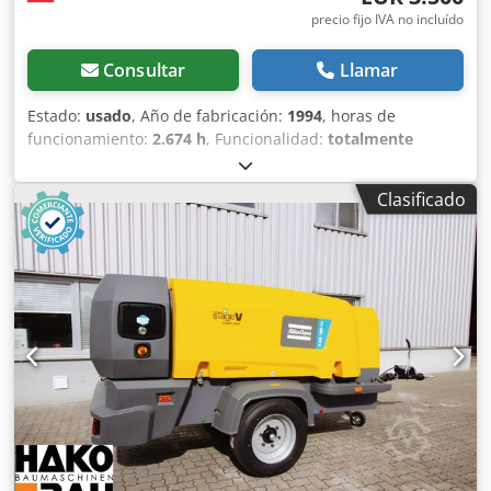
precio fijo IVA no incluído
Consultar
Llamar
Estado:
usado
, Año de fabricación:
1994
, horas de
funcionamiento:
2.674 h
, Funcionalidad:
totalmente
funcional
, Atlas Copco XAS 55 Compresor de obra /
Compresor de tornillo - Año 1994 - incluye accesorios
Clasificado
Venta comercial de un compresor móvil Atlas Copco XAS 55
en paquete completo. En venta un compresor de tornillo
fiable y robusto del reconocido fabricante Atlas Copco,
modelo XAS 55. El equipo proviene de la flota de Fischer
Bau GmbH, está montado sobre un práctico chasis de un
solo eje con lanza de remolque y está listo para uso
inmediato en obra. Chsdpozbu Rrjfx Akrja Datos del
vehículo y características técnicas (según placa de
identificación e instrumentos): Fabricante: Atlas Copco
Modelo: XAS 55 Año de fabricación: 1994 Horas de
funcionamiento: 2.674,5 horas (según el contador horario
VDO original) Construcción: Compresor móvil para
remolque (monoeje) Amplio conjunto de accesorios