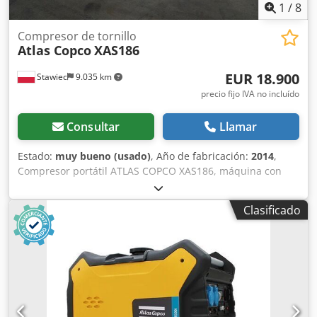
1
/
8
Compresor de tornillo
Atlas Copco
XAS186
EUR 18.900
Stawiec
9.035 km
precio fijo IVA no incluído
Consultar
Llamar
Estado:
muy bueno (usado)
, Año de fabricación:
2014
,
Compresor portátil ATLAS COPCO XAS186, máquina con
enfriador final tras servicio completo. Datos técnicos:
capacidad: 11,10 m3/min; presión de trabajo: 7 bar; año de
Clasificado
fabricación: 2014 motor DEUTZ kilometraje compresor
totalmente funcional, listo para trabajar, con garantía
precio neto: 79.500 PLN precio bruto: 97.785 PLN máquina
importada en estado impecable Chedpfxeyfnwge Akroa
Enlaces de vídeo a continuación.