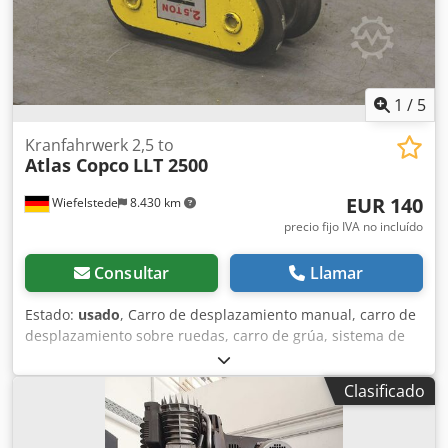
1
/
5
Kranfahrwerk 2,5 to
Atlas Copco
LLT 2500
EUR 140
Wiefelstede
8.430 km
precio fijo IVA no incluído
Consultar
Llamar
Estado:
usado
, Carro de desplazamiento manual, carro de
desplazamiento sobre ruedas, carro de grúa, sistema de
desplazamiento de la grúa, sistema de desplazamiento,
carro de grúa, carro móvil. Cedpsd N Rt Dofx Akreha -
Clasificado
Ancho del soporte: máx. 100 mm -Carga máxima: 2500 kg -
Dimensiones: 327/200/A270 mm -Peso: 27 kg