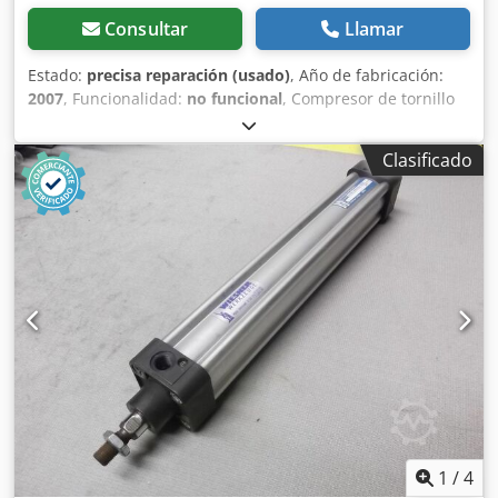
Consultar
Llamar
Estado:
precisa reparación (usado)
, Año de fabricación:
2007
, Funcionalidad:
no funcional
, Compresor de tornillo
Atlas Copco GA250FF Incluye secador 250 kW Chedpfx
Akjzhu Naorea 9,75 bar 37,80 m³/min Año de fabricación:
Clasificado
2007 Motor principal defectuoso Precio: 9.000 EUR
1
/
4