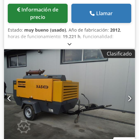
Información de
Llamar
precio
Estado:
muy bueno (usado)
, Año de fabricación:
2012
,
horas de funcionamiento:
19.221 h
, Funcionalidad:
totalmente funcional
, Compresor de tornillo sin aceite,
modelo ZT250FF. Incluye secador integrado. 250 kW 10
Clasificado
bares 42,31 m³/min Año de fabricación: 2012
Cjdpfxezmdrbj Akroha Horas de funcionamiento: 19.221