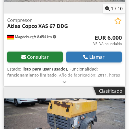
1
/
10
Compresor
Atlas Copco
XAS 67 DDG
EUR 6.000
Magdeburg
8.654 km
VB IVA no incluído
Consultar
Llamar
Estado:
listo para usar (usado)
, Funcionalidad:
funcionamiento limitado
, Año de fabricación:
2011
, horas
de funcionamiento:
1.192 h
, Equipamiento:
filtro de hollín
,
Compresor Atlas Copco XAS 67 DDG, año de fabricación
Clasificado
2011, 1192 horas de funcionamiento, caudal volumétrico
3,5 m³, alimentación de emergencia 12,5 kVA, conexiones 1
x 230 voltios, 2 x 400 voltios, número de serie
YA3062566B0165583, homologación disponible, el fusible
se funde al conectar la alimentación de emergencia, filtro
de hollín aguas abajo SMF-MR Chedpfx Akjv Rbufsroa