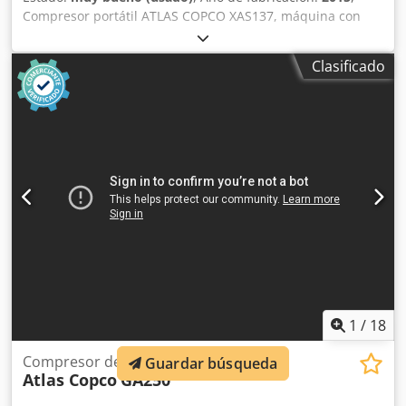
Compresor portátil ATLAS COPCO XAS137, máquina con
refrigerador final, revisada y en perfecto estado. Datos
técnicos: caudal: 7,70 m³/min; presión de trabajo: 7 bar;
Clasificado
Cjdpfx Akezky Nkoreha año de fabricación: 2015 motor:
KUBOTA horas de funcionamiento: 2000 h El compresor
está en perfecto estado de funcionamiento, listo para usar,
con garantía. Precio neto: 59.500 zł Precio bruto: 73.185 zł
Máquina importada en condiciones óptimas. A
continuación, se adjuntan enlaces a vídeos.
1
/
18
Compresor de tornillo GA250
Guardar búsqueda
Atlas Copco
GA250