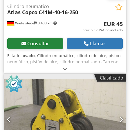
Cilindro neumático
Atlas Copco
C41M-40-16-250
EUR 45
Wiefelstede
8.430 km
precio fijo IVA no incluído
Consultar
Llamar
Estado:
usado
, Cilindro neumático, cilindro de aire, pistón
neumático, pistón de aire, cilindro normalizado -Carrera:
250 mm -Diámetro del pistón: 40 mm -Diámetro de la
varilla del pistón: 16 mm -Precio: por unidad -Cantidad: 2
Clasificado
unidades -Dimensiones: 410/55/H55 mm Chsdpfx
Akefbnkasrja -Peso: 1,5 kg/unidad