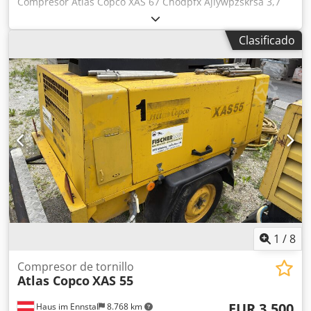
Compresor Atlas Copco XAS 67 Chodpfx Ajiywpzskrsa 3,7
m³/min Horas de funcionamiento: 2.371 h Motor Deutz
Tipo: diésel
Clasificado
1
/
8
Compresor de tornillo
Atlas Copco
XAS 55
EUR 3.500
Haus im Ennstal
8.768 km