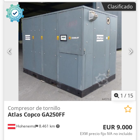
1300 kg Características Dimensiones de la caja de carga:
Clasificado
200 x 70 x 60 cm Marcado CE: sí Mantenimiento, historial y
estado Número de propietarios: 1 Estado técnico: muy
bueno Estado óptico: muy bueno Información adicional
Apto para las siguientes máquinas: 17-29 toneladas
Condiciones de entrega: EXW Presión de trabajo: 160-180
bar Caudal hidráulico requerido: 155 l/min Frecuencia de
impacto: 330-680 Última inspección: 02-01-2025 País de
fabricación: DE Información adicional Póngase en contacto
con Ö. Inalkac para obtener más información.
1
/
15
Compresor de tornillo
Atlas Copco
GA250FF
EUR 9.000
Hohenems
8.461 km
EXW precio fijo IVA no incluído